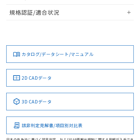
物質の対応では、対応完了までの期間は出
情報更新：2026/7/29
荷製品に未対応品が混在することから備考
規格認証/適合状況
欄に対応日を記載しておりました。
ログイン/会員登録
EU RoHS
注意事項・凡例
既に当社にて対応品への在庫切替を完了
A22NN-BMA-NRA-P100-NNについての規格認証/適合状況に
していることから、特段のことがない限
ついては、「カスタマーサポートセンタ お客様相談室」また
り、2022年1月12日より割愛しておりま
は貴社担当オムロン営業員または販売店にお問い合わせくだ
対応状況
対応予定月
※1
※2
す。
さい。
ダウンロードデータをご利用いただく前に、以下を必ずお読
みください。
カタログ/データシート/マニュアル
対応済み
ソフトウェアの使用条件
お問い合わせ
中国 RoHS
注意事項・凡例
2D CADデータ
中国 RoHS表
※1 ※2
3D CADデータ
Pb
Hg
Cd
Cr(VI)
該非判定見解書/項目別対比表
O
O
O
O
日本の外為法に基づく該非判定、およびEAR再輸出規制に関する見解が入手でき