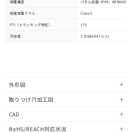
－
在庫なし(最新の在庫状況につ
オムロン制御機器販売店や当社販売拠
保護構造
パネル前面: IP66、NEMA4X, N
フタル酸エステル類の４物質については閾値を超える意
武器並びにこれらの製造装置等に一切
いては、お客様のお取引先、ま
図的な使用がないことを確認しています。
点は「
販売ネットワーク
」をご確認
※2 環境保護使用期限
使用いたしません。
たはお客様担当のオムロン制御
感電保護クラス
Class II
ください。
当社は、貴社製品を第三者に販売する
機器販売店・当社販売員にご確
在庫状況および標準価格結果を当社の
※2 対応予定月
「ｅ」：有害物質（10物質）のすべてが基
場合は、上記1、2および3の内容を当
PTI（トラッキング特性）
175
認ください)
事前の承諾なく第三者に漏洩または開
準値以下であることを示します。
該第三者に通知します。また当社は、
示しないようお願いします。
部品在庫の切り替え状況などにより、予定
「10」：通常の使用状況下において有害物
汚染度
3 (EN60947-5-1)
販売先および販売に係わる関係者が違
マイパーツ機能（部品リスト作成サー
空
受注生産機種、また在庫状況の
月が前後することがあります。
質が外部に漏えいし、環境に深刻な影響を
法に輸出するおそれがある場合は、取
ビス）をご利用いただくには、I-Web
白
情報を公開していない機種
及ぼさない年数を意味します。
り引きをいたしません。
メンバーズにご登録されている必要が
「－」：未確認です。当社販売部門へお問
あります。
い合わせください。
お客様が当ウェブサイト上で当社にご
※3 非含有証明書ダウンロード
登録された部品リストについて、当社
および当社の共同利用者が、当社の製
下記の非含有証明書をダウンロードするこ
品・サービスに関するお客様との取
外形図
とができます。
合意する
キャンセル
引・商談に必要な範囲で利用すること
をご了承ください。
情報更新：2026/05/21
EU RoHS指令（10物質）の非含有証明書
取りつけ穴加工図
※当社の共同利用者とは、
"個人情報
51物質の非含有証明書（当社基準）
の共同利用に関して"
の「1.共同利
情報更新：2026/05/21
※本証明書は発行日時点で非含有を証明す
用者の範囲」に記載されている法人を
CAD
るもので、過去に遡って非含有を証明する
指します。
ものではありません。
ログイン/会員登録いただくと、CADデータをダウンロー
RoHS/REACH対応状況
また、RoHS指令のフタル酸エステル類４
ドすることができます。