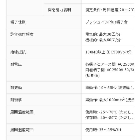
商品です。
対応予定なし：EU RoHS指令（10物質）の
開閉能力説明
測定条件: 周囲温度 20±2℃、
以下の条件をお読みいただき、同意のうえ
非含有に非対応の商品で、対応品を出す予
ご利用ください。
定はありません。
端子仕様
プッシュインPlus端子台
調査・確認中：EU RoHS指令（10物質）の
本サービスは、当社制御機器事業取扱
※1 中国RoHS○×表
非含有の対応状況を調査中または確認中の
許容操作頻度
電気的: 最大30回/分
商品の当社在庫状況および標準価格
商品です。
機械的: 最大60回/分
(税抜)を提供させていただくもので
「○」：最大均質材料含有率が中国RoHSの
非該当品：ライセンス料など無形物で、有
す。
絶縁抵抗
基準値以下であることを示します。
100MΩ以上 (DC500Vメガ)
害物質有無と関係のない商品です。
当社制御機器事業取扱商品の中には、
「×」：最大均質材料含有率が中国RoHSの
仕入先様の事情により、非含有部品として
本サービスの対象外となる商品もある
耐電圧
各端子とアース間: AC2500V 50/
基準値を超えていることを示します。
いたものが、含有品と判明した場合などや
当社は、これら貴社製品のうち、外国
ことをご了承ください。
同極端子間: AC2500V 50/60Hz
「－」：未確認です。当社販売部門へお問
むを得ず変更することがあります。
為替および外国貿易法に定める商品
(初期値)
在庫状況および標準価格照会結果は、
い合わせください。
（以下｢規制貨物等」という）を輸出
記載している更新日時点での社内デー
*EU RoHS指令（10物質）：
または国外への提供する場合は、日本
耐振動
誤動作: 10～55Hz 複振幅 1.
記
タに基づき作成されるものであり、閲
説明
鉛(Pb) 1000ppm以下、 水銀(Hg) 1000ppm以下、 カド
*中国RoHS10物質の基準値 (GB/T26572)：
国政府の輸出許可(または役務取引許
号
覧された時点での実際の在庫および標
ミウム(Cd) 100ppm以下、
Pb(鉛) :1000ppm、 Hg(水銀) : 1000ppm、 Cd(カドミウ
2
耐衝撃
誤動作: 最大1000m/s
(接点開
可)を取得するなどの必要な手続きを
六価クロム(Cr(Ⅵ)) 1000ppm以下、ポリ臭化ビフェニル
ム) : 100ppm、
準価格とは異なる場合があることをご
類(PBB) 1000ppm以下、ポリ臭化ジフェニルエーテル類
Cr(Ⅵ)(六価クロム) : 1000ppm、 PBBs(ポリ臭化ビフェ
とります。
了承ください。
(PBDE) 1000ppm以下、フタル酸ビス(2-エチルヘキシ
○
一定数以上の在庫あり
ニル類) : 1000ppm、 PBDEs(ポリ臭化ジフェニルエーテ
周囲温度範囲
使用時: -25～70℃ (ただし
当社は規制貨物を破棄する場合は、完
ル) (DEHP)(別名：DOP) 1000ppm以下、フタル酸ブチ
正式な納期状況および標準価格はお客
ル類) : 1000ppm、
保存時: -40～80℃ (ただし
ルベンジル（BBP） 1000ppm以下、フタル酸ジブチル
全に破砕するなど、違法に輸出されな
DBP(フタル酸ジブチル) : 1000ppm、 DIBP(フタル酸ジ
様のお取引先、またはお客様担当のオ
（DBP） 1000ppm以下、フタル酸ジイソブチル
イソブチル) : 1000ppm、 BBP(フタル酸ブチルベンジ
△
一定数には満たないが在庫あり
いよう必要な手段を講じます。
ムロン制御機器販売店・当社販売員に
(DIBP) 1000ppm以下
ル) : 1000ppm、
周囲湿度範囲
使用時: 35～85%RH
当社は貴社製品を、核兵器、ミサイ
但し、RoHS指令で産業用監視および制御機器に対する
DEHP(フタル酸ビス(2-エチルヘキシル)) : 1000ppm
ご相談ください。
適用除外項目は除く。
ル、化学兵器、生物兵器またはその他