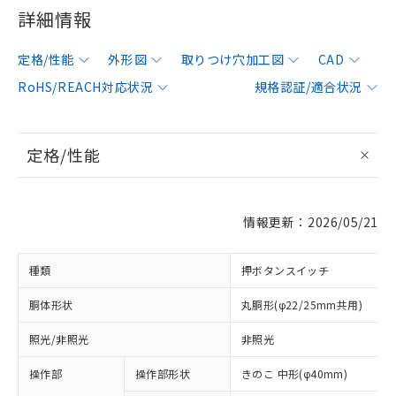
詳細情報
定格/性能
外形図
取りつけ穴加工図
CAD
RoHS/REACH対応状況
規格認証/適合状況
定格/性能
情報更新：2026/05/21
種類
押ボタンスイッチ
胴体形状
丸胴形(φ22/25mm共用)
照光/非照光
非照光
操作部
操作部形状
きのこ 中形(φ40mm)