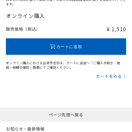
ます。
"対応済み"や非含有の記載がされた商品であっても、流通
在庫等で未対応品が混在する可能性があります。
オンライン購入
非含有品が必要な際は、弊社営業部門もしくは販売店へお
問い合わせください。
¥ 1,510
販売価格（税込）
この製品のRoHS/REACH対応状況ページへ
カートに追加
オンライン購入における出荷予定日は、カートに追加～「ご購入手続き：価
格・納期の確認」画面にてご確認ください。
カートをみる
ページ先頭へ戻る
お知らせ・最新情報