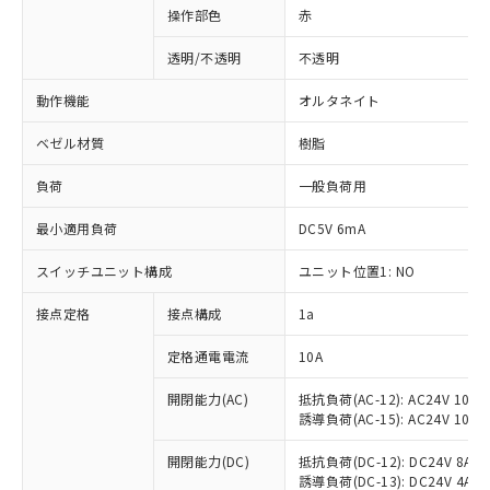
操作部色
赤
透明/不透明
不透明
動作機能
オルタネイト
ベゼル材質
樹脂
負荷
一般負荷用
最小適用負荷
DC5V 6mA
スイッチユニット構成
ユニット位置1: NO
接点定格
接点構成
1a
※1 対応状況
定格通電電流
10A
対応済み：EU RoHS指令（10物質）の
非含有に対応した製品が提供可能な商品で
開閉能力(AC)
抵抗負荷(AC-12): AC24V 10A/A
誘導負荷(AC-15): AC24V 10A/AC
す。
対応予定：EU RoHS指令（10物質）の非含
ご利用条件
開閉能力(DC)
抵抗負荷(DC-12): DC24V 8A/DC
有に対応した製品に切り替える予定のある
誘導負荷(DC-13): DC24V 4A/DC