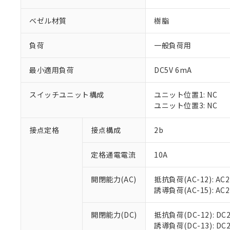
ベゼル材質
樹脂
負荷
一般負荷用
最小適用負荷
DC5V 6mA
※1 対応状況
スイッチユニット構成
ユニット位置1: NC
対応済み：EU
ユニット位置3: NC
対応予定：EU R
対応予定なし：EU
調査・確認中：EU
接点定格
接点構成
2b
ご利用条件
非該当品：ライセ
※1 中国RoHS
仕入先様の事情に
定格通電電流
10A
があります。
以下の条件をお読
「○」：最大均質
「×」：最大均質
開閉能力(AC)
抵抗負荷(AC-12): AC24
本サービスは
当社は、これ
*EU RoHS指令（10物
「－」：未確認で
誘導負荷(AC-15): AC24V
鉛(Pb) 1000ppm以下、
くものです。
う）を輸出ま
記
説明
六価クロム(Cr(Ⅵ)) 1
当社制御機器
などの必要な
フタル酸ビス(2-エチルヘ
号
*中国RoHS10物質の基準値 
ル（DBP） 1000ppm
在庫状況およ
開閉能力(DC)
抵抗負荷(DC-12): DC24
当社は規制貨
Pb(鉛) :1000ppm、 Hg
但し、RoHS指令で産
のであり、閲
誘導負荷(DC-13): DC24
ます。
Cr(Ⅵ)(六価クロム) : 
フタル酸エステル類の４