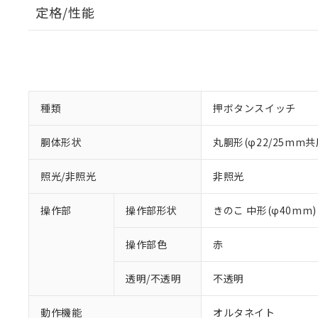
定格/性能
種類
押ボタンスイッチ
胴体形状
丸胴形(φ22/25mm共
照光/非照光
非照光
操作部
操作部形状
きのこ 中形(φ40mm)
操作部色
赤
透明/不透明
不透明
動作機能
オルタネイト