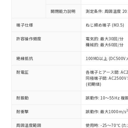
○
一定数以
DBP(フタル酸ジブチル) :
い。
当社は貴社製
DEHP(フタル酸ビス(2-エ
正式な納期状
置等に一切使
開閉能力説明
測定条件: 周囲温度 2
当社販売員に
※2 対応予定月
△
一定数に
当社は、貴社
オムロン制御
また当社は、
※2 環境保護使
端子仕様
ねじ締め端子 (M3.5)
在庫状況およ
部品在庫の切り替
たしません。
－
在庫なし
す。
「ｅ」：有害物質
機器販売
許容操作頻度
電気的: 最大30回/分
マイパーツ機
「10」：通常の
機械的: 最大60回/分
ている必要が
味します。
空
受注生産
お客様が当ウ
※3 非含有証明
「－」：未確認で
白
が、当社の製
絶縁抵抗
100MΩ以上 (DC500V
さい。
下記の非含有証明
※当社の共同
耐電圧
各端子とアース間: AC250
いる法人を指
EU RoHS指令（
同極端子間: AC2500V 5
51物質の非含有証
(初期値)
※本証明書は発行
また、RoHS指
耐振動
誤動作: 10～55Hz 複
混在することから
既に当社にて対応
耐衝撃
誤動作: 最大1000m/s
り割愛しておりま
周囲温度範囲
使用時: -25～70℃