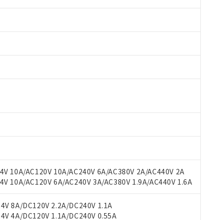
 RoHS指令（10物質）の非含有に対応した製品が提供可能な商品です
oHS指令（10物質）の非含有に対応した製品に切り替える予定のある
 RoHS指令（10物質）の非含有に非対応の商品で、対応品を出す予
 RoHS指令（10物質）の非含有の対応状況を調査中または確認中の
ンス料など無形物で、有害物質有無と関係のない商品です。
○×表
より、非含有部品としていたものが、含有品と判明した場合などやむ
みいただき、同意のうえご利用ください。
材料含有率が中国RoHSの基準値以下であることを示します。
材料含有率が中国RoHSの基準値を超えていることを示します。
V 10A/AC120V 10A/AC240V 6A/AC380V 2A/AC440V 2A
、当社制御機器事業取扱商品の当社在庫状況および標準価格(税抜)
ら貴社製品のうち、外国為替および外国貿易法に定める商品（以下｢
質）：
す。当社販売部門へお問い合わせください。
 10A/AC120V 6A/AC240V 3A/AC380V 1.9A/AC440V 1.6A
 水銀(Hg) 1000ppm以下、 カドミウム(Cd) 100ppm以下、
たは国外への提供する場合は、日本国政府の輸出許可(または役務取
000ppm以下、ポリ臭化ビフェニル類(PBB) 1000ppm以下、ポリ臭化ジフェニルエーテル類(P
事業取扱商品の中には、本サービスの対象外となる商品もあること
手続きをとります。
キシル) (DEHP)(別名：DOP) 1000ppm以下、フタル酸ブチルベンジル（BBP） 100
(GB/T26572)：
以下、フタル酸ジイソブチル (DIBP) 1000ppm以下
び標準価格照会結果は、記載している更新日時点での社内データに
V 8A/DC120V 2.2A/DC240V 1.1A
物を破棄する場合は、完全に破砕するなど、違法に輸出されないよ
(水銀) : 1000ppm、 Cd(カドミウム) : 100ppm、
業用監視および制御機器に対する適用除外項目は除く。
覧された時点での実際の在庫および標準価格とは異なる場合がある
V 4A/DC120V 1.1A/DC240V 0.55A
1000ppm、 PBBs(ポリ臭化ビフェニル類) : 1000ppm、 PBDEs(ポリ臭化ジフェニルエーテル類
物質については閾値を超える意図的な使用がないことを確認しています。