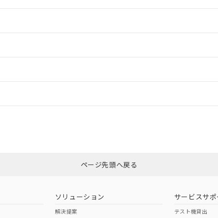
情報更新：2
情報更新：2
ードすることができます。
情報更新：
ログイン/会員登録
CCC認証
電波法
みください。
Yes
N/A
非含有証明書
※3
ページ先頭へ戻る
ダウンロードはこちら
型式承認
NK型式承認
ABS型式承認
韓国
（日本
（アメリカ
ソリューション
サービスサポ
舶規格）
船舶規格）
船舶規格）
解決提案
テスト機貸出