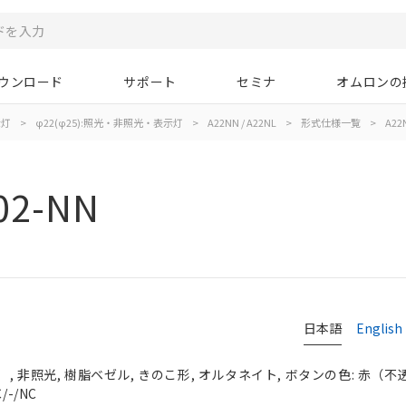
ウンロード
サポート
セミナ
オムロンの
示灯
>
φ22(φ25):照光・非照光・表示灯
>
A22NN / A22NL
>
形式仕様一覧
>
A22
02-NN
日本語
English
 非照光, 樹脂ベゼル, きのこ形, オルタネイト, ボタンの色: 赤（不透明）
-/NC