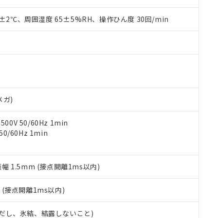
上の在庫あり
 1000ppm、 DIBP(フタル酸ジイソブチル) : 1000ppm、 BBP(フタル酸ブチルベンジル) :
品を、核兵器、ミサイル、化学兵器、生物兵器またはその他武器並
チルヘキシル)) : 1000ppm
況および標準価格はお客様のお取引先、またはお客様担当のオムロ
用いたしません。
0±2℃、周囲湿度 65±5%RH、操作ひん度 30回/min
ご相談ください。
は満たないが在庫あり
製品を第三者に販売する場合は、上記1、2および3の内容を当該第
機器販売店や当社販売拠点は「
販売ネットワーク
」をご確認くだ
販売先および販売に係わる関係者が違法に輸出するおそれがある場
用期限
び標準価格結果を当社の事前の承諾なく第三者に漏洩または開示し
え状況などにより、予定月が前後することがあります。
(最新の在庫状況については、お客様のお取引先、またはお客様担当
（10物質）のすべてが基準値以下であることを示します。
店・当社販売員にご確認ください)
能（部品リスト作成サービス）をご利用いただくには、I-Webメン
使用状況下において有害物質が外部に漏えいし、環境に深刻な影響を
あります。
機種、また在庫状況の情報を公開していない機種
ェブサイト上で当社にご登録された部品リストについて、当社およ
書ダウンロード
す。当社販売部門へお問い合わせください。
品・サービスに関するお客様との取引・商談に必要な範囲で利用す
メガ)
合意する
キャンセル
書をダウンロードすることができます。
利用者とは、
"個人情報の共同利用に関して"
の「1.共同利用者の
0V 50/60Hz 1min
します。
10物質）の非含有証明書
0/60Hz 1min
明書（当社基準）
日時点で非含有を証明するもので、過去に遡って非含有を証明するも
令のフタル酸エステル類４物質の対応では、対応完了までの期間は出
振幅 1.5mm (接点開離1ms以内)
備考欄に対応日を記載しておりました。
品への在庫切替を完了していることから、特段のことがない限り、20
2
(接点開離1ms以内)
す。
 (ただし、氷結、結露しないこと)