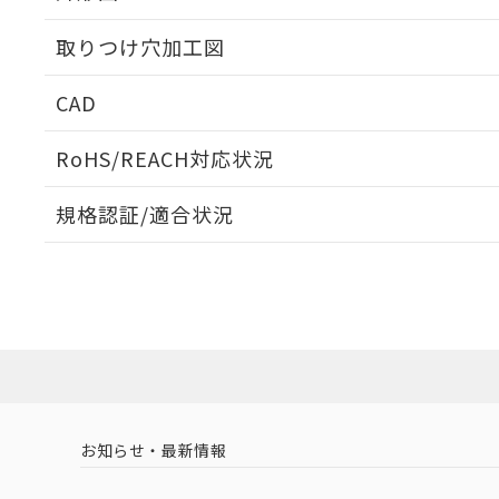
取りつけ穴加工図
CAD
ログイン/会員登録いただくと、CADデータをダウンロ
RoHS/REACH対応状況
規格認証/適合状況
EU RoHS
注意事項・凡例
UL認証
CSA認証
CEマーキング
ダウンロードデータをご利用いただく前に、以下を必ずお読
Yes
Yes
Yes
対応状況
対応予定月
※1
※2
ソフトウェアの使用条件
対応済み
LR型式承認
DNV型式承認
BV型式承認
KR
（イギリス
（ノルウェー
（フランス
（
お知らせ・最新情報
中国 RoHS
注意事項・凡例
船舶規格）
船舶規格）
船舶規格）
船