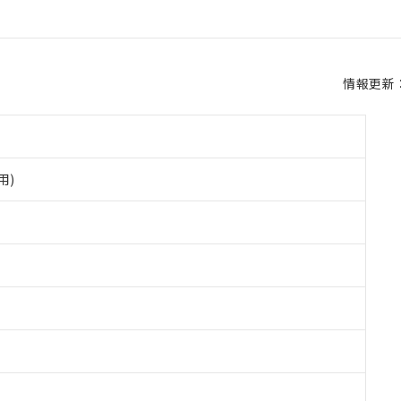
情報更新：2
用)