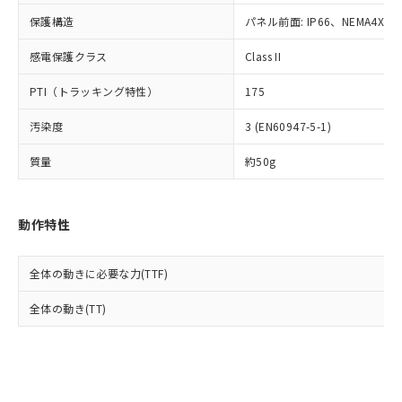
Cr(Ⅵ)(六価クロム) : 1000ppm、 PBBs(ポリ臭化ビフェ
とります。
了承ください。
(PBDE) 1000ppm以下、フタル酸ビス(2-エチルヘキシ
○
一定数以上の在庫あり
ニル類) : 1000ppm、 PBDEs(ポリ臭化ジフェニルエーテ
保護構造
パネル前面: IP66、NEMA4X, N
当社は規制貨物を破棄する場合は、完
ル) (DEHP)(別名：DOP) 1000ppm以下、フタル酸ブチ
正式な納期状況および標準価格はお客
ル類) : 1000ppm、
ルベンジル（BBP） 1000ppm以下、フタル酸ジブチル
全に破砕するなど、違法に輸出されな
DBP(フタル酸ジブチル) : 1000ppm、 DIBP(フタル酸ジ
様のお取引先、またはお客様担当のオ
（DBP） 1000ppm以下、フタル酸ジイソブチル
イソブチル) : 1000ppm、 BBP(フタル酸ブチルベンジ
感電保護クラス
Class II
△
一定数には満たないが在庫あり
いよう必要な手段を講じます。
ムロン制御機器販売店・当社販売員に
(DIBP) 1000ppm以下
ル) : 1000ppm、
当社は貴社製品を、核兵器、ミサイ
但し、RoHS指令で産業用監視および制御機器に対する
DEHP(フタル酸ビス(2-エチルヘキシル)) : 1000ppm
ご相談ください。
PTI（トラッキング特性）
175
適用除外項目は除く。
ル、化学兵器、生物兵器またはその他
－
在庫なし(最新の在庫状況につ
オムロン制御機器販売店や当社販売拠
フタル酸エステル類の４物質については閾値を超える意
武器並びにこれらの製造装置等に一切
いては、お客様のお取引先、ま
図的な使用がないことを確認しています。
点は「
販売ネットワーク
」をご確認
汚染度
3 (EN60947-5-1)
※2 環境保護使用期限
使用いたしません。
たはお客様担当のオムロン制御
ください。
当社は、貴社製品を第三者に販売する
機器販売店・当社販売員にご確
在庫状況および標準価格結果を当社の
質量
約50g
※2 対応予定月
「ｅ」：有害物質（10物質）のすべてが基
場合は、上記1、2および3の内容を当
認ください)
事前の承諾なく第三者に漏洩または開
準値以下であることを示します。
該第三者に通知します。また当社は、
示しないようお願いします。
部品在庫の切り替え状況などにより、予定
「10」：通常の使用状況下において有害物
販売先および販売に係わる関係者が違
マイパーツ機能（部品リスト作成サー
空
受注生産機種、また在庫状況の
動作特性
月が前後することがあります。
質が外部に漏えいし、環境に深刻な影響を
法に輸出するおそれがある場合は、取
ビス）をご利用いただくには、I-Web
白
情報を公開していない機種
及ぼさない年数を意味します。
り引きをいたしません。
メンバーズにご登録されている必要が
「－」：未確認です。当社販売部門へお問
あります。
全体の動きに必要な力(TTF)
い合わせください。
お客様が当ウェブサイト上で当社にご
※3 非含有証明書ダウンロード
全体の動き(TT)
登録された部品リストについて、当社
および当社の共同利用者が、当社の製
下記の非含有証明書をダウンロードするこ
品・サービスに関するお客様との取
とができます。
合意する
キャンセル
引・商談に必要な範囲で利用すること
をご了承ください。
EU RoHS指令（10物質）の非含有証明書