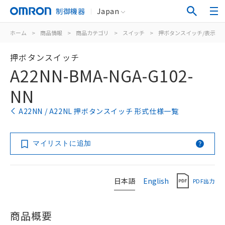
制御機器
Japan
ホーム
>
商品情報
>
商品カテゴリ
>
スイッチ
>
押ボタンスイッチ/表示灯
押ボタンスイッチ
A22NN-BMA-NGA-G102-
NN
A22NN / A22NL 押ボタンスイッチ 形式仕様一覧
マイリストに追加
日本語
English
PDF出力
商品概要