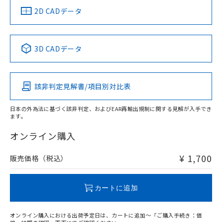
船舶規格）
船舶規格）
船舶規格）
船舶規格
中国 RoHS
注意事項・凡例
2D CADデータ
No
No
No
No
中国 RoHS表
※1 ※2
3D CADデータ
この製品の規格認証/適合状況ページへ
Pb
Hg
Cd
Cr(VI)
その他の認証はこちらのページからご検索ください
該非判定見解書/項目別対比表
O
O
O
O
日本の外為法に基づく該非判定、およびEAR再輸出規制に関する見解が入手でき
ます。
"対応済み"や非含有の記載がされた商品であっても、流通
在庫等で未対応品が混在する可能性があります。
オンライン購入
非含有品が必要な際は、弊社営業部門もしくは販売店へお
問い合わせください。
¥ 1,700
販売価格（税込）
この製品のRoHS/REACH対応状況ページへ
カートに追加
オンライン購入における出荷予定日は、カートに追加～「ご購入手続き：価