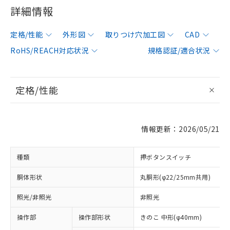
詳細情報
定格/性能
外形図
取りつけ穴加工図
CAD
RoHS/REACH対応状況
規格認証/適合状況
定格/性能
情報更新：2026/05/21
種類
押ボタンスイッチ
胴体形状
丸胴形(φ22/25mm共用)
照光/非照光
非照光
操作部
操作部形状
きのこ 中形(φ40mm)