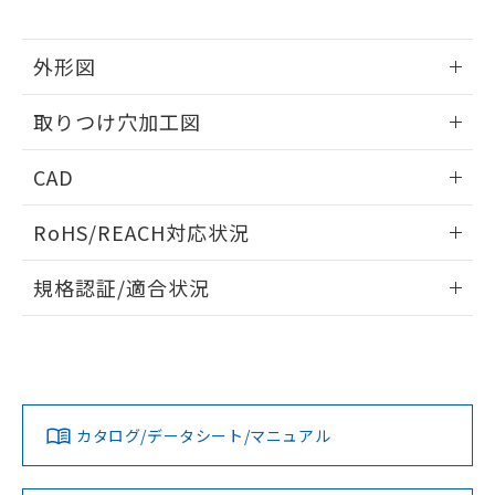
※当社の共同利用者とは、
"個人情報
51物質の非含有証明書（当社基準）
の共同利用に関して"
の「1.共同利
※本証明書は発行日時点で非含有を証明す
用者の範囲」に記載されている法人を
外形図
るもので、過去に遡って非含有を証明する
指します。
ものではありません。
情報更新：2026/05/21
また、RoHS指令のフタル酸エステル類４
取りつけ穴加工図
物質の対応では、対応完了までの期間は出
荷製品に未対応品が混在することから備考
情報更新：2026/05/21
CAD
欄に対応日を記載しておりました。
既に当社にて対応品への在庫切替を完了
ログイン/会員登録いただくと、CADデータをダウンロー
していることから、特段のことがない限
RoHS/REACH対応状況
ドすることができます。
り、2022年1月12日より割愛しておりま
情報更新：2026/7/29
す。
規格認証/適合状況
ログイン/会員登録
EU RoHS
注意事項・凡例
UL認証
CSA認証
CEマーキング
Yes
Yes
Yes
対応状況
対応予定月
※1
※2
ダウンロードデータをご利用いただく前に、以下を必ずお読
みください。
カタログ/データシート/マニュアル
対応済み
ソフトウェアの使用条件
LR型式承認
DNV型式承認
BV型式承認
KR型式承
（イギリス
（ノルウェー
（フランス
（韓国