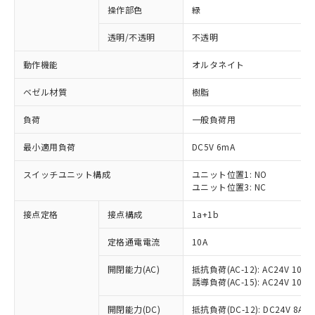
操作部色
緑
透明/不透明
不透明
動作機能
オルタネイト
ベゼル材質
樹脂
負荷
一般負荷用
最小適用負荷
DC5V 6mA
スイッチユニット構成
ユニット位置1: NO
ユニット位置3: NC
接点定格
接点構成
1a+1b
定格通電電流
10A
開閉能力(AC)
抵抗負荷(AC-12): AC24V 10A/A
誘導負荷(AC-15): AC24V 10A/AC
※1 対応状況
開閉能力(DC)
抵抗負荷(DC-12): DC24V 8A/DC