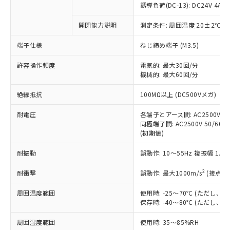
対応済み：EU RoHS指令（10物質）の
誘導負荷(DC-13): DC24V 4A/DC
非含有に対応した製品が提供可能な商品で
す。
開閉能力説明
測定条件: 周囲温度 20±2℃、
対応予定：EU RoHS指令（10物質）の非含
ご利用条件
端子仕様
ねじ締め端子 (M3.5)
有に対応した製品に切り替える予定のある
商品です。
許容操作頻度
電気的: 最大30回/分
対応予定なし：EU RoHS指令（10物質）の
機械的: 最大60回/分
以下の条件をお読みいただき、同意のうえ
非含有に非対応の商品で、対応品を出す予
ご利用ください。
定はありません。
絶縁抵抗
100MΩ以上 (DC500Vメガ)
調査・確認中：EU RoHS指令（10物質）の
本サービスは、当社制御機器事業取扱
※1 中国RoHS○×表
非含有の対応状況を調査中または確認中の
耐電圧
各端子とアース間: AC2500V 50/
商品の当社在庫状況および標準価格
商品です。
同極端子間: AC2500V 50/60Hz
(税抜)を提供させていただくもので
「○」：最大均質材料含有率が中国RoHSの
非該当品：ライセンス料など無形物で、有
(初期値)
す。
基準値以下であることを示します。
害物質有無と関係のない商品です。
当社制御機器事業取扱商品の中には、
「×」：最大均質材料含有率が中国RoHSの
耐振動
誤動作: 10～55Hz 複振幅 1.
仕入先様の事情により、非含有部品として
本サービスの対象外となる商品もある
基準値を超えていることを示します。
いたものが、含有品と判明した場合などや
当社は、これら貴社製品のうち、外国
ことをご了承ください。
2
耐衝撃
誤動作: 最大1000m/s
(接点開
「－」：未確認です。当社販売部門へお問
むを得ず変更することがあります。
為替および外国貿易法に定める商品
在庫状況および標準価格照会結果は、
い合わせください。
（以下｢規制貨物等」という）を輸出
記載している更新日時点での社内デー
周囲温度範囲
使用時: -25～70℃ (ただし
*EU RoHS指令（10物質）：
または国外への提供する場合は、日本
保存時: -40～80℃ (ただし
記
タに基づき作成されるものであり、閲
説明
鉛(Pb) 1000ppm以下、 水銀(Hg) 1000ppm以下、 カド
*中国RoHS10物質の基準値 (GB/T26572)：
国政府の輸出許可(または役務取引許
号
覧された時点での実際の在庫および標
ミウム(Cd) 100ppm以下、
Pb(鉛) :1000ppm、 Hg(水銀) : 1000ppm、 Cd(カドミウ
可)を取得するなどの必要な手続きを
六価クロム(Cr(Ⅵ)) 1000ppm以下、ポリ臭化ビフェニル
周囲湿度範囲
使用時: 35～85%RH
ム) : 100ppm、
準価格とは異なる場合があることをご
類(PBB) 1000ppm以下、ポリ臭化ジフェニルエーテル類