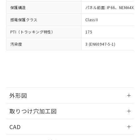
適用除外項目は除く。
ル、化学兵器、生物兵器またはその他
－
在庫なし(最新の在庫状況につ
オムロン制御機器販売店や当社販売拠
フタル酸エステル類の４物質については閾値を超える意
保護構造
パネル前面: IP66、NEMA4X, N
武器並びにこれらの製造装置等に一切
いては、お客様のお取引先、ま
図的な使用がないことを確認しています。
点は「
販売ネットワーク
」をご確認
※2 環境保護使用期限
使用いたしません。
たはお客様担当のオムロン制御
ください。
感電保護クラス
Class II
当社は、貴社製品を第三者に販売する
機器販売店・当社販売員にご確
在庫状況および標準価格結果を当社の
※2 対応予定月
「ｅ」：有害物質（10物質）のすべてが基
場合は、上記1、2および3の内容を当
認ください)
事前の承諾なく第三者に漏洩または開
PTI（トラッキング特性）
175
準値以下であることを示します。
該第三者に通知します。また当社は、
示しないようお願いします。
部品在庫の切り替え状況などにより、予定
「10」：通常の使用状況下において有害物
販売先および販売に係わる関係者が違
マイパーツ機能（部品リスト作成サー
汚染度
3 (EN60947-5-1)
空
受注生産機種、また在庫状況の
月が前後することがあります。
質が外部に漏えいし、環境に深刻な影響を
法に輸出するおそれがある場合は、取
ビス）をご利用いただくには、I-Web
白
情報を公開していない機種
及ぼさない年数を意味します。
り引きをいたしません。
メンバーズにご登録されている必要が
「－」：未確認です。当社販売部門へお問
あります。
い合わせください。
お客様が当ウェブサイト上で当社にご
※3 非含有証明書ダウンロード
登録された部品リストについて、当社
および当社の共同利用者が、当社の製
下記の非含有証明書をダウンロードするこ
品・サービスに関するお客様との取
とができます。
外形図
合意する
キャンセル
引・商談に必要な範囲で利用すること
をご了承ください。
情報更新：2026/05/21
EU RoHS指令（10物質）の非含有証明書
※当社の共同利用者とは、
"個人情報
取りつけ穴加工図
51物質の非含有証明書（当社基準）
の共同利用に関して"
の「1.共同利
※本証明書は発行日時点で非含有を証明す
情報更新：2026/05/21
用者の範囲」に記載されている法人を
CAD
るもので、過去に遡って非含有を証明する
指します。
ものではありません。
ログイン/会員登録いただくと、CADデータをダウンロー
また、RoHS指令のフタル酸エステル類４