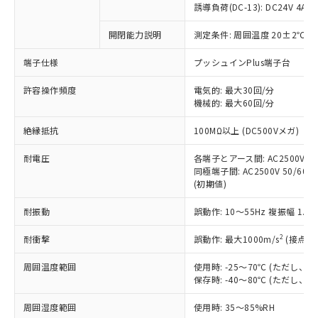
商品です。
誘導負荷(DC-13): DC24V 4A/DC
対応予定なし：EU RoHS指令（10物質）の
以下の条件をお読みいただき、同意のうえ
開閉能力説明
測定条件: 周囲温度 20±2℃、
非含有に非対応の商品で、対応品を出す予
ご利用ください。
定はありません。
端子仕様
プッシュインPlus端子台
調査・確認中：EU RoHS指令（10物質）の
本サービスは、当社制御機器事業取扱
※1 中国RoHS○×表
非含有の対応状況を調査中または確認中の
商品の当社在庫状況および標準価格
許容操作頻度
電気的: 最大30回/分
商品です。
機械的: 最大60回/分
(税抜)を提供させていただくもので
「○」：最大均質材料含有率が中国RoHSの
非該当品：ライセンス料など無形物で、有
す。
基準値以下であることを示します。
害物質有無と関係のない商品です。
絶縁抵抗
100MΩ以上 (DC500Vメガ)
当社制御機器事業取扱商品の中には、
「×」：最大均質材料含有率が中国RoHSの
仕入先様の事情により、非含有部品として
本サービスの対象外となる商品もある
基準値を超えていることを示します。
いたものが、含有品と判明した場合などや
耐電圧
各端子とアース間: AC2500V 50/
当社は、これら貴社製品のうち、外国
ことをご了承ください。
「－」：未確認です。当社販売部門へお問
むを得ず変更することがあります。
同極端子間: AC2500V 50/60Hz
為替および外国貿易法に定める商品
在庫状況および標準価格照会結果は、
い合わせください。
(初期値)
（以下｢規制貨物等」という）を輸出
記載している更新日時点での社内デー
*EU RoHS指令（10物質）：
または国外への提供する場合は、日本
記
タに基づき作成されるものであり、閲
説明
耐振動
誤動作: 10～55Hz 複振幅 1.
鉛(Pb) 1000ppm以下、 水銀(Hg) 1000ppm以下、 カド
*中国RoHS10物質の基準値 (GB/T26572)：
国政府の輸出許可(または役務取引許
号
覧された時点での実際の在庫および標
ミウム(Cd) 100ppm以下、
Pb(鉛) :1000ppm、 Hg(水銀) : 1000ppm、 Cd(カドミウ
可)を取得するなどの必要な手続きを
六価クロム(Cr(Ⅵ)) 1000ppm以下、ポリ臭化ビフェニル
ム) : 100ppm、
準価格とは異なる場合があることをご
2
耐衝撃
誤動作: 最大1000m/s
(接点開
類(PBB) 1000ppm以下、ポリ臭化ジフェニルエーテル類
Cr(Ⅵ)(六価クロム) : 1000ppm、 PBBs(ポリ臭化ビフェ
とります。
了承ください。
(PBDE) 1000ppm以下、フタル酸ビス(2-エチルヘキシ
○
一定数以上の在庫あり
ニル類) : 1000ppm、 PBDEs(ポリ臭化ジフェニルエーテ
当社は規制貨物を破棄する場合は、完
ル) (DEHP)(別名：DOP) 1000ppm以下、フタル酸ブチ
周囲温度範囲
使用時: -25～70℃ (ただし
正式な納期状況および標準価格はお客
ル類) : 1000ppm、
ルベンジル（BBP） 1000ppm以下、フタル酸ジブチル
全に破砕するなど、違法に輸出されな
DBP(フタル酸ジブチル) : 1000ppm、 DIBP(フタル酸ジ
保存時: -40～80℃ (ただし
様のお取引先、またはお客様担当のオ
（DBP） 1000ppm以下、フタル酸ジイソブチル
イソブチル) : 1000ppm、 BBP(フタル酸ブチルベンジ
△
一定数には満たないが在庫あり
いよう必要な手段を講じます。
ムロン制御機器販売店・当社販売員に
(DIBP) 1000ppm以下
ル) : 1000ppm、
周囲湿度範囲
使用時: 35～85%RH
当社は貴社製品を、核兵器、ミサイ
但し、RoHS指令で産業用監視および制御機器に対する
DEHP(フタル酸ビス(2-エチルヘキシル)) : 1000ppm
ご相談ください。