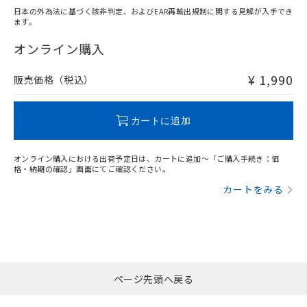
日本の外為法に基づく該非判定、およびEAR再輸出規制に関する見解が入手でき
ます。
"対応済み"や非含有の記載がされた商品であっても、流通
在庫等で未対応品が混在する可能性があります。
オンライン購入
非含有品が必要な際は、弊社営業部門もしくは販売店へお
問い合わせください。
¥ 1,990
販売価格（税込）
この製品のRoHS/REACH対応状況ページへ
カートに追加
オンライン購入における出荷予定日は、カートに追加～「ご購入手続き：価
格・納期の確認」画面にてご確認ください。
カートをみる
ページ先頭へ戻る