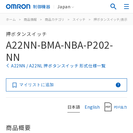
制御機器
Japan
ホーム
>
商品情報
>
商品カテゴリ
>
スイッチ
>
押ボタンスイッチ/表示灯
押ボタンスイッチ
A22NN-BMA-NBA-P202-
NN
A22NN / A22NL 押ボタンスイッチ 形式仕様一覧
マイリストに追加
日本語
English
PDF出力
商品概要