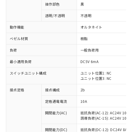
操作部色
黒
透明/不透明
不透明
動作機能
オルタネイト
ベゼル材質
樹脂
負荷
一般負荷用
最小適用負荷
DC5V 6mA
スイッチユニット構成
ユニット位置1: NC
ユニット位置3: NC
接点定格
接点構成
2b
※1 対応状況
定格通電電流
10A
対応済み：EU RoHS指令（10物質）の
非含有に対応した製品が提供可能な商品で
開閉能力(AC)
抵抗負荷(AC-12): AC24V 10A/A
す。
誘導負荷(AC-15): AC24V 10A/AC
対応予定：EU RoHS指令（10物質）の非含
ご利用条件
有に対応した製品に切り替える予定のある
開閉能力(DC)
抵抗負荷(DC-12): DC24V 8A/DC