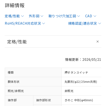
詳細情報
定格/性能
外形図
取りつけ穴加工図
CAD
RoHS/REACH対応状況
規格認証/適合状況
定格/性能
情報更新：2026/05/21
種類
押ボタンスイッチ
胴体形状
丸胴形(φ22/25mm共用)
照光/非照光
非照光
操作部
操作部形状
きのこ 中形(φ40mm)