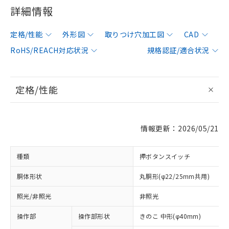
詳細情報
定格/性能
外形図
取りつけ穴加工図
CAD
RoHS/REACH対応状況
規格認証/適合状況
定格/性能
情報更新：2026/05/21
種類
押ボタンスイッチ
胴体形状
丸胴形(φ22/25mm共用)
照光/非照光
非照光
操作部
操作部形状
きのこ 中形(φ40mm)