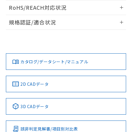
また、RoHS指令のフタル酸エステル類４
ログイン/会員登録いただくと、CADデータをダウンロー
RoHS/REACH対応状況
物質の対応では、対応完了までの期間は出
ドすることができます。
荷製品に未対応品が混在することから備考
情報更新：2026/7/29
欄に対応日を記載しておりました。
規格認証/適合状況
既に当社にて対応品への在庫切替を完了
ログイン/会員登録
EU RoHS
注意事項・凡例
A22NN-BMA-NBA-P111-NNについての規格認証/適合状況に
していることから、特段のことがない限
ついては、「カスタマーサポートセンタ お客様相談室」また
り、2022年1月12日より割愛しておりま
は貴社担当オムロン営業員または販売店にお問い合わせくだ
す。
対応状況
対応予定月
※1
※2
さい。
ダウンロードデータをご利用いただく前に、以下を必ずお読
みください。
カタログ/データシート/マニュアル
対応済み
ソフトウェアの使用条件
お問い合わせ
中国 RoHS
注意事項・凡例
2D CADデータ
中国 RoHS表
※1 ※2
3D CADデータ
Pb
Hg
Cd
Cr(VI)
該非判定見解書/項目別対比表
O
O
O
O