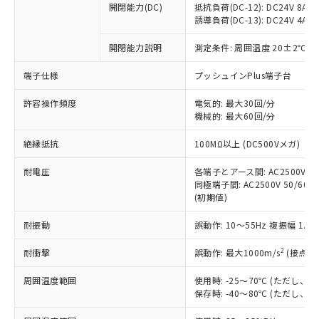
開閉能力(DC)
抵抗負荷(DC-12): DC24V 8A/DC
商品です。
誘導負荷(DC-13): DC24V 4A/DC
対応予定なし：EU RoHS指令（10物質）の
以下の条件をお読みいただき、同意のうえ
非含有に非対応の商品で、対応品を出す予
開閉能力説明
測定条件: 周囲温度 20±2℃、
ご利用ください。
定はありません。
調査・確認中：EU RoHS指令（10物質）の
端子仕様
プッシュインPlus端子台
本サービスは、当社制御機器事業取扱
※1 中国RoHS○×表
非含有の対応状況を調査中または確認中の
商品の当社在庫状況および標準価格
許容操作頻度
商品です。
電気的: 最大30回/分
(税抜)を提供させていただくもので
「○」：最大均質材料含有率が中国RoHSの
機械的: 最大60回/分
非該当品：ライセンス料など無形物で、有
す。
基準値以下であることを示します。
害物質有無と関係のない商品です。
当社制御機器事業取扱商品の中には、
絶縁抵抗
100MΩ以上 (DC500Vメガ)
「×」：最大均質材料含有率が中国RoHSの
仕入先様の事情により、非含有部品として
本サービスの対象外となる商品もある
基準値を超えていることを示します。
いたものが、含有品と判明した場合などや
当社は、これら貴社製品のうち、外国
ことをご了承ください。
耐電圧
各端子とアース間: AC2500V 50/
「－」：未確認です。当社販売部門へお問
むを得ず変更することがあります。
為替および外国貿易法に定める商品
同極端子間: AC2500V 50/60Hz
在庫状況および標準価格照会結果は、
い合わせください。
（以下｢規制貨物等」という）を輸出
(初期値)
記載している更新日時点での社内デー
*EU RoHS指令（10物質）：
または国外への提供する場合は、日本
記
タに基づき作成されるものであり、閲
説明
鉛(Pb) 1000ppm以下、 水銀(Hg) 1000ppm以下、 カド
*中国RoHS10物質の基準値 (GB/T26572)：
耐振動
誤動作: 10～55Hz 複振幅 1.
国政府の輸出許可(または役務取引許
号
覧された時点での実際の在庫および標
ミウム(Cd) 100ppm以下、
Pb(鉛) :1000ppm、 Hg(水銀) : 1000ppm、 Cd(カドミウ
可)を取得するなどの必要な手続きを
六価クロム(Cr(Ⅵ)) 1000ppm以下、ポリ臭化ビフェニル
ム) : 100ppm、
準価格とは異なる場合があることをご
類(PBB) 1000ppm以下、ポリ臭化ジフェニルエーテル類
2
耐衝撃
誤動作: 最大1000m/s
(接点開
Cr(Ⅵ)(六価クロム) : 1000ppm、 PBBs(ポリ臭化ビフェ
とります。
了承ください。
(PBDE) 1000ppm以下、フタル酸ビス(2-エチルヘキシ
○
一定数以上の在庫あり
ニル類) : 1000ppm、 PBDEs(ポリ臭化ジフェニルエーテ
当社は規制貨物を破棄する場合は、完
ル) (DEHP)(別名：DOP) 1000ppm以下、フタル酸ブチ
正式な納期状況および標準価格はお客
ル類) : 1000ppm、
周囲温度範囲
使用時: -25～70℃ (ただし
ルベンジル（BBP） 1000ppm以下、フタル酸ジブチル
全に破砕するなど、違法に輸出されな
DBP(フタル酸ジブチル) : 1000ppm、 DIBP(フタル酸ジ
様のお取引先、またはお客様担当のオ
保存時: -40～80℃ (ただし
（DBP） 1000ppm以下、フタル酸ジイソブチル
イソブチル) : 1000ppm、 BBP(フタル酸ブチルベンジ
△
一定数には満たないが在庫あり
いよう必要な手段を講じます。
ムロン制御機器販売店・当社販売員に
(DIBP) 1000ppm以下
ル) : 1000ppm、
当社は貴社製品を、核兵器、ミサイ
但し、RoHS指令で産業用監視および制御機器に対する
DEHP(フタル酸ビス(2-エチルヘキシル)) : 1000ppm