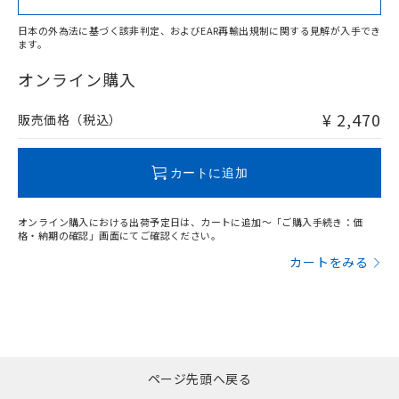
日本の外為法に基づく該非判定、およびEAR再輸出規制に関する見解が入手でき
ます。
"対応済み"や非含有の記載がされた商品であっても、流通
在庫等で未対応品が混在する可能性があります。
オンライン購入
非含有品が必要な際は、弊社営業部門もしくは販売店へお
問い合わせください。
¥ 2,470
販売価格（税込）
この製品のRoHS/REACH対応状況ページへ
カートに追加
オンライン購入における出荷予定日は、カートに追加～「ご購入手続き：価
格・納期の確認」画面にてご確認ください。
カートをみる
ページ先頭へ戻る