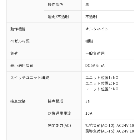
操作部色
黒
透明/不透明
不透明
動作機能
オルタネイト
ベゼル材質
樹脂
負荷
一般負荷用
最小適用負荷
DC5V 6mA
スイッチユニット構成
ユニット位置1: NO
ユニット位置2: NO
ユニット位置3: NO
※1 対応状況
接点定格
接点構成
3a
対応済み：EU RoHS指令（10物質）の
定格通電電流
10A
非含有に対応した製品が提供可能な商品で
開閉能力(AC)
抵抗負荷(AC-12): AC24V 10A/A
す。
誘導負荷(AC-15): AC24V 10A/AC
対応予定：EU RoHS指令（10物質）の非含
ご利用条件
有に対応した製品に切り替える予定のある