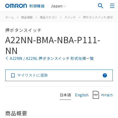
制御機器
Japan
ホーム
>
商品情報
>
商品カテゴリ
>
スイッチ
>
押ボタンスイッチ/表示灯
押ボタンスイッチ
A22NN-BMA-NBA-P111-
NN
A22NN / A22NL 押ボタンスイッチ 形式仕様一覧
マイリストに追加
日本語
English
PDF出力
商品概要