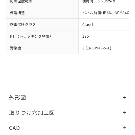
ご相談ください。
周囲湿度範囲
使用時: 35～85%RH
適用除外項目は除く。
ル、化学兵器、生物兵器またはその他
－
在庫なし(最新の在庫状況につ
オムロン制御機器販売店や当社販売拠
フタル酸エステル類の４物質については閾値を超える意
武器並びにこれらの製造装置等に一切
いては、お客様のお取引先、ま
図的な使用がないことを確認しています。
保護構造
パネル前面: IP66、NEMA4X, N
点は「
販売ネットワーク
」をご確認
※2 環境保護使用期限
使用いたしません。
たはお客様担当のオムロン制御
ください。
当社は、貴社製品を第三者に販売する
感電保護クラス
Class II
機器販売店・当社販売員にご確
在庫状況および標準価格結果を当社の
※2 対応予定月
「ｅ」：有害物質（10物質）のすべてが基
場合は、上記1、2および3の内容を当
認ください)
事前の承諾なく第三者に漏洩または開
準値以下であることを示します。
PTI（トラッキング特性）
175
該第三者に通知します。また当社は、
示しないようお願いします。
部品在庫の切り替え状況などにより、予定
「10」：通常の使用状況下において有害物
販売先および販売に係わる関係者が違
マイパーツ機能（部品リスト作成サー
空
受注生産機種、また在庫状況の
汚染度
3 (EN60947-5-1)
月が前後することがあります。
質が外部に漏えいし、環境に深刻な影響を
法に輸出するおそれがある場合は、取
ビス）をご利用いただくには、I-Web
白
情報を公開していない機種
及ぼさない年数を意味します。
り引きをいたしません。
メンバーズにご登録されている必要が
「－」：未確認です。当社販売部門へお問
あります。
い合わせください。
お客様が当ウェブサイト上で当社にご
※3 非含有証明書ダウンロード
登録された部品リストについて、当社
および当社の共同利用者が、当社の製
下記の非含有証明書をダウンロードするこ
品・サービスに関するお客様との取
とができます。
合意する
キャンセル
引・商談に必要な範囲で利用すること
外形図
をご了承ください。
EU RoHS指令（10物質）の非含有証明書
※当社の共同利用者とは、
情報更新：2026/05/21
"個人情報
取りつけ穴加工図
51物質の非含有証明書（当社基準）
の共同利用に関して"
の「1.共同利
※本証明書は発行日時点で非含有を証明す
用者の範囲」に記載されている法人を
情報更新：2026/05/21
るもので、過去に遡って非含有を証明する
CAD
指します。
ものではありません。