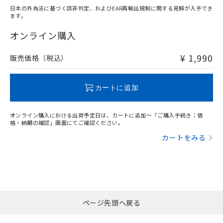
日本の外為法に基づく該非判定、およびEAR再輸出規制に関する見解が入手でき
ます。
"対応済み"や非含有の記載がされた商品であっても、流通
在庫等で未対応品が混在する可能性があります。
オンライン購入
非含有品が必要な際は、弊社営業部門もしくは販売店へお
問い合わせください。
¥ 1,990
販売価格（税込）
この製品のRoHS/REACH対応状況ページへ
カートに追加
オンライン購入における出荷予定日は、カートに追加～「ご購入手続き：価
格・納期の確認」画面にてご確認ください。
カートをみる
ページ先頭へ戻る