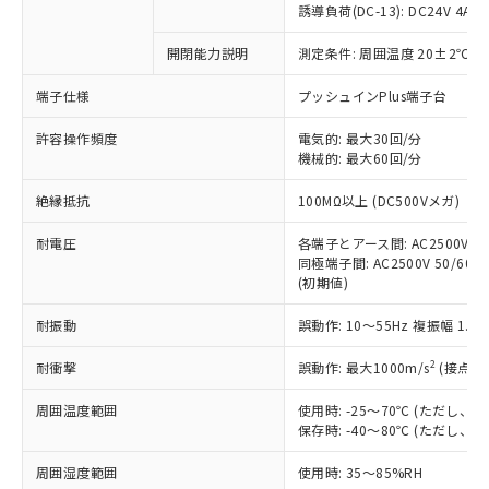
商品です。
誘導負荷(DC-13): DC24V 4A/DC
対応予定なし：EU RoHS指令（10物質）の
以下の条件をお読みいただき、同意のうえ
開閉能力説明
測定条件: 周囲温度 20±2℃、
非含有に非対応の商品で、対応品を出す予
ご利用ください。
定はありません。
端子仕様
プッシュインPlus端子台
調査・確認中：EU RoHS指令（10物質）の
本サービスは、当社制御機器事業取扱
※1 中国RoHS○×表
非含有の対応状況を調査中または確認中の
商品の当社在庫状況および標準価格
許容操作頻度
電気的: 最大30回/分
商品です。
機械的: 最大60回/分
(税抜)を提供させていただくもので
「○」：最大均質材料含有率が中国RoHSの
非該当品：ライセンス料など無形物で、有
す。
基準値以下であることを示します。
害物質有無と関係のない商品です。
絶縁抵抗
100MΩ以上 (DC500Vメガ)
当社制御機器事業取扱商品の中には、
「×」：最大均質材料含有率が中国RoHSの
仕入先様の事情により、非含有部品として
本サービスの対象外となる商品もある
基準値を超えていることを示します。
いたものが、含有品と判明した場合などや
耐電圧
各端子とアース間: AC2500V 50/
当社は、これら貴社製品のうち、外国
ことをご了承ください。
「－」：未確認です。当社販売部門へお問
むを得ず変更することがあります。
同極端子間: AC2500V 50/60Hz
為替および外国貿易法に定める商品
在庫状況および標準価格照会結果は、
い合わせください。
(初期値)
（以下｢規制貨物等」という）を輸出
記載している更新日時点での社内デー
*EU RoHS指令（10物質）：
または国外への提供する場合は、日本
記
タに基づき作成されるものであり、閲
説明
耐振動
誤動作: 10～55Hz 複振幅 1.
鉛(Pb) 1000ppm以下、 水銀(Hg) 1000ppm以下、 カド
*中国RoHS10物質の基準値 (GB/T26572)：
国政府の輸出許可(または役務取引許
号
覧された時点での実際の在庫および標
ミウム(Cd) 100ppm以下、
Pb(鉛) :1000ppm、 Hg(水銀) : 1000ppm、 Cd(カドミウ
可)を取得するなどの必要な手続きを
六価クロム(Cr(Ⅵ)) 1000ppm以下、ポリ臭化ビフェニル
ム) : 100ppm、
準価格とは異なる場合があることをご
2
耐衝撃
誤動作: 最大1000m/s
(接点開
類(PBB) 1000ppm以下、ポリ臭化ジフェニルエーテル類
Cr(Ⅵ)(六価クロム) : 1000ppm、 PBBs(ポリ臭化ビフェ
とります。
了承ください。
(PBDE) 1000ppm以下、フタル酸ビス(2-エチルヘキシ
○
一定数以上の在庫あり
ニル類) : 1000ppm、 PBDEs(ポリ臭化ジフェニルエーテ
当社は規制貨物を破棄する場合は、完
ル) (DEHP)(別名：DOP) 1000ppm以下、フタル酸ブチ
周囲温度範囲
使用時: -25～70℃ (ただし
正式な納期状況および標準価格はお客
ル類) : 1000ppm、
ルベンジル（BBP） 1000ppm以下、フタル酸ジブチル
全に破砕するなど、違法に輸出されな
DBP(フタル酸ジブチル) : 1000ppm、 DIBP(フタル酸ジ
保存時: -40～80℃ (ただし
様のお取引先、またはお客様担当のオ
（DBP） 1000ppm以下、フタル酸ジイソブチル
イソブチル) : 1000ppm、 BBP(フタル酸ブチルベンジ
△
一定数には満たないが在庫あり
いよう必要な手段を講じます。
ムロン制御機器販売店・当社販売員に
(DIBP) 1000ppm以下
ル) : 1000ppm、
周囲湿度範囲
使用時: 35～85%RH
当社は貴社製品を、核兵器、ミサイ
但し、RoHS指令で産業用監視および制御機器に対する
DEHP(フタル酸ビス(2-エチルヘキシル)) : 1000ppm
ご相談ください。