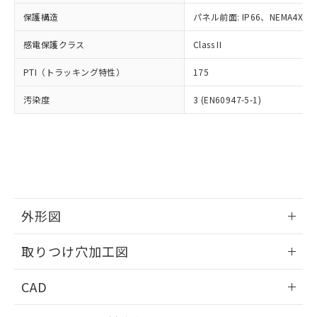
適用除外項目は除く。
ル、化学兵器、生物兵器またはその他
－
在庫なし(最新の在庫状況につ
オムロン制御機器販売店や当社販売拠
フタル酸エステル類の４物質については閾値を超える意
保護構造
パネル前面: IP66、NEMA4X, N
武器並びにこれらの製造装置等に一切
いては、お客様のお取引先、ま
図的な使用がないことを確認しています。
点は「
販売ネットワーク
」をご確認
※2 環境保護使用期限
使用いたしません。
たはお客様担当のオムロン制御
ください。
感電保護クラス
Class II
当社は、貴社製品を第三者に販売する
機器販売店・当社販売員にご確
在庫状況および標準価格結果を当社の
※2 対応予定月
「ｅ」：有害物質（10物質）のすべてが基
場合は、上記1、2および3の内容を当
認ください)
事前の承諾なく第三者に漏洩または開
PTI（トラッキング特性）
175
準値以下であることを示します。
該第三者に通知します。また当社は、
示しないようお願いします。
部品在庫の切り替え状況などにより、予定
「10」：通常の使用状況下において有害物
販売先および販売に係わる関係者が違
マイパーツ機能（部品リスト作成サー
汚染度
3 (EN60947-5-1)
空
受注生産機種、また在庫状況の
月が前後することがあります。
質が外部に漏えいし、環境に深刻な影響を
法に輸出するおそれがある場合は、取
ビス）をご利用いただくには、I-Web
白
情報を公開していない機種
及ぼさない年数を意味します。
り引きをいたしません。
メンバーズにご登録されている必要が
「－」：未確認です。当社販売部門へお問
あります。
い合わせください。
お客様が当ウェブサイト上で当社にご
※3 非含有証明書ダウンロード
登録された部品リストについて、当社
および当社の共同利用者が、当社の製
下記の非含有証明書をダウンロードするこ
品・サービスに関するお客様との取
とができます。
外形図
合意する
キャンセル
引・商談に必要な範囲で利用すること
をご了承ください。
情報更新：2026/05/21
EU RoHS指令（10物質）の非含有証明書
※当社の共同利用者とは、
"個人情報
取りつけ穴加工図
51物質の非含有証明書（当社基準）
の共同利用に関して"
の「1.共同利
※本証明書は発行日時点で非含有を証明す
情報更新：2026/05/21
用者の範囲」に記載されている法人を
CAD
るもので、過去に遡って非含有を証明する
指します。
ものではありません。
ログイン/会員登録いただくと、CADデータをダウンロー
また、RoHS指令のフタル酸エステル類４