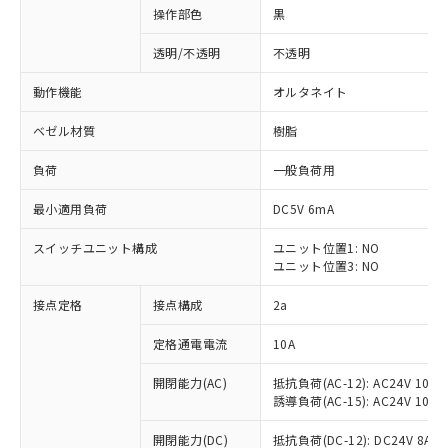
操作部色
黒
透明/不透明
不透明
動作機能
オルタネイト
ベゼル材質
樹脂
負荷
一般負荷用
最小適用負荷
DC5V 6mA
スイッチユニット構成
ユニット位置1: NO
ユニット位置3: NO
接点定格
接点構成
2a
※1 対応状況
定格通電電流
10A
対応済み：EU RoHS指令（10物質）の
非含有に対応した製品が提供可能な商品で
開閉能力(AC)
抵抗負荷(AC-12): AC24V 10A/A
す。
誘導負荷(AC-15): AC24V 10A/AC
対応予定：EU RoHS指令（10物質）の非含
ご利用条件
有に対応した製品に切り替える予定のある
開閉能力(DC)
抵抗負荷(DC-12): DC24V 8A/DC