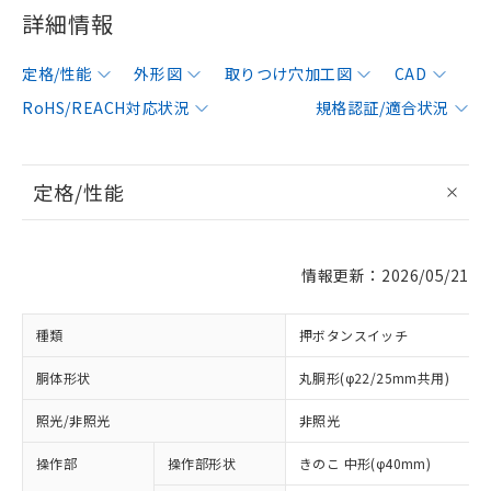
詳細情報
定格/性能
外形図
取りつけ穴加工図
CAD
RoHS/REACH対応状況
規格認証/適合状況
定格/性能
情報更新：2026/05/21
種類
押ボタンスイッチ
胴体形状
丸胴形(φ22/25mm共用)
照光/非照光
非照光
操作部
操作部形状
きのこ 中形(φ40mm)