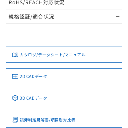
RoHS/REACH対応状況
ドすることができます。
物質の対応では、対応完了までの期間は出
荷製品に未対応品が混在することから備考
情報更新：2026/7/29
規格認証/適合状況
欄に対応日を記載しておりました。
既に当社にて対応品への在庫切替を完了
ログイン/会員登録
EU RoHS
注意事項・凡例
A22NN-BMA-NBA-P101-NNについての規格認証/適合状況に
していることから、特段のことがない限
ついては、「カスタマーサポートセンタ お客様相談室」また
り、2022年1月12日より割愛しておりま
は貴社担当オムロン営業員または販売店にお問い合わせくだ
す。
対応状況
対応予定月
※1
※2
さい。
ダウンロードデータをご利用いただく前に、以下を必ずお読
みください。
カタログ/データシート/マニュアル
対応済み
ソフトウェアの使用条件
お問い合わせ
中国 RoHS
注意事項・凡例
2D CADデータ
中国 RoHS表
※1 ※2
3D CADデータ
Pb
Hg
Cd
Cr(VI)
該非判定見解書/項目別対比表
O
O
O
O