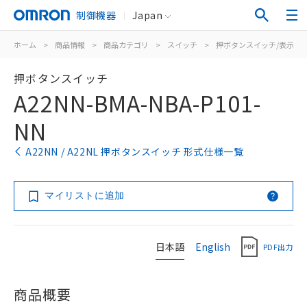
制御機器
Japan
ホーム
>
商品情報
>
商品カテゴリ
>
スイッチ
>
押ボタンスイッチ/表示灯
押ボタンスイッチ
A22NN-BMA-NBA-P101-
NN
A22NN / A22NL 押ボタンスイッチ 形式仕様一覧
マイリストに追加
日本語
English
PDF出力
商品概要