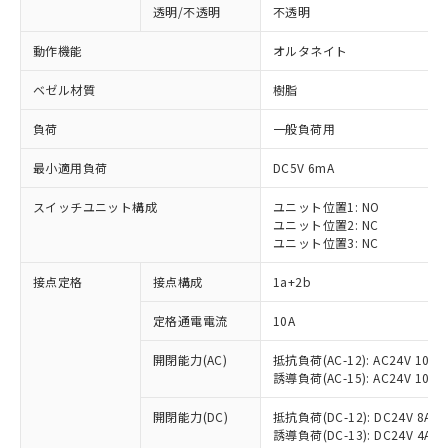
透明/不透明
不透明
動作機能
オルタネイト
ベゼル材質
樹脂
負荷
一般負荷用
最小適用負荷
DC5V 6mA
スイッチユニット構成
ユニット位置1: NO
ユニット位置2: NC
ユニット位置3: NC
接点定格
接点構成
1a+2b
※1 対応状況
定格通電電流
10A
対応済み：EU RoHS指令（10物質）の
開閉能力(AC)
抵抗負荷(AC-12): AC24V 10A/A
非含有に対応した製品が提供可能な商品で
誘導負荷(AC-15): AC24V 10A/AC
す。
対応予定：EU RoHS指令（10物質）の非含
開閉能力(DC)
抵抗負荷(DC-12): DC24V 8A/DC
ご利用条件
有に対応した製品に切り替える予定のある
誘導負荷(DC-13): DC24V 4A/DC
商品です。