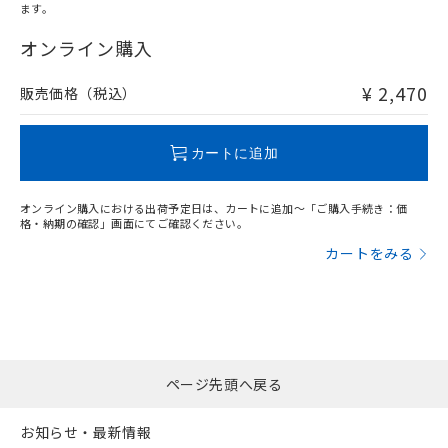
ます。
"対応済み"や非含有の記載がされた商品であっても、流通
在庫等で未対応品が混在する可能性があります。
オンライン購入
非含有品が必要な際は、弊社営業部門もしくは販売店へお
問い合わせください。
¥ 2,470
販売価格（税込）
この製品のRoHS/REACH対応状況ページへ
カートに追加
オンライン購入における出荷予定日は、カートに追加～「ご購入手続き：価
格・納期の確認」画面にてご確認ください。
カートをみる
ページ先頭へ戻る
お知らせ・最新情報