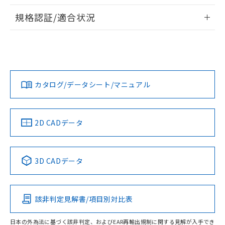
物質の対応では、対応完了までの期間は出
情報更新：2026/7/29
荷製品に未対応品が混在することから備考
規格認証/適合状況
欄に対応日を記載しておりました。
ログイン/会員登録
EU RoHS
注意事項・凡例
A22NN-BMA-NAA-P122-NNについての規格認証/適合状況に
既に当社にて対応品への在庫切替を完了
ついては、「カスタマーサポートセンタ お客様相談室」また
していることから、特段のことがない限
は貴社担当オムロン営業員または販売店にお問い合わせくだ
り、2022年1月12日より割愛しておりま
対応状況
対応予定月
※1
※2
さい。
す。
ダウンロードデータをご利用いただく前に、以下を必ずお読
みください。
カタログ/データシート/マニュアル
対応済み
ソフトウェアの使用条件
お問い合わせ
中国 RoHS
注意事項・凡例
2D CADデータ
中国 RoHS表
※1 ※2
3D CADデータ
Pb
Hg
Cd
Cr(VI)
該非判定見解書/項目別対比表
O
O
O
O
日本の外為法に基づく該非判定、およびEAR再輸出規制に関する見解が入手でき