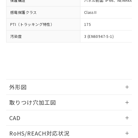
保護構造
パネル前面: IP66、NEMA4X, N
オムロン制御機器販売店や当社販売拠
フタル酸エステル類の４物質については閾値を超える意
武器並びにこれらの製造装置等に一切
いては、お客様のお取引先、ま
図的な使用がないことを確認しています。
点は「
販売ネットワーク
」をご確認
※2 環境保護使用期限
使用いたしません。
感電保護クラス
Class II
たはお客様担当のオムロン制御
ください。
当社は、貴社製品を第三者に販売する
機器販売店・当社販売員にご確
在庫状況および標準価格結果を当社の
※2 対応予定月
「ｅ」：有害物質（10物質）のすべてが基
PTI（トラッキング特性）
175
場合は、上記1、2および3の内容を当
認ください)
事前の承諾なく第三者に漏洩または開
準値以下であることを示します。
該第三者に通知します。また当社は、
示しないようお願いします。
汚染度
3 (EN60947-5-1)
部品在庫の切り替え状況などにより、予定
「10」：通常の使用状況下において有害物
販売先および販売に係わる関係者が違
マイパーツ機能（部品リスト作成サー
空
受注生産機種、また在庫状況の
月が前後することがあります。
質が外部に漏えいし、環境に深刻な影響を
法に輸出するおそれがある場合は、取
ビス）をご利用いただくには、I-Web
白
情報を公開していない機種
及ぼさない年数を意味します。
り引きをいたしません。
メンバーズにご登録されている必要が
「－」：未確認です。当社販売部門へお問
あります。
い合わせください。
お客様が当ウェブサイト上で当社にご
※3 非含有証明書ダウンロード
登録された部品リストについて、当社
および当社の共同利用者が、当社の製
下記の非含有証明書をダウンロードするこ
品・サービスに関するお客様との取
外形図
とができます。
合意する
キャンセル
引・商談に必要な範囲で利用すること
をご了承ください。
情報更新：2026/05/21
取りつけ穴加工図
EU RoHS指令（10物質）の非含有証明書
※当社の共同利用者とは、
"個人情報
51物質の非含有証明書（当社基準）
の共同利用に関して"
の「1.共同利
情報更新：2026/05/21
※本証明書は発行日時点で非含有を証明す
CAD
用者の範囲」に記載されている法人を
るもので、過去に遡って非含有を証明する
指します。
ものではありません。
ログイン/会員登録いただくと、CADデータをダウンロー
RoHS/REACH対応状況
また、RoHS指令のフタル酸エステル類４
ドすることができます。