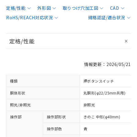
定格/性能
外形図
取りつけ穴加工図
CAD
RoHS/REACH対応状況
規格認証/適合状況
定格/性能
情報更新：2026/05/21
種類
押ボタンスイッチ
胴体形状
丸胴形(φ22/25mm共用)
照光/非照光
非照光
操作部
操作部形状
きのこ 中形(φ40mm)
操作部色
青