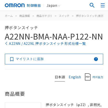
制御機器
Japan
ホーム
>
商品情報
>
商品カテゴリ
>
スイッチ
>
押ボタンスイッチ/表示灯
押ボタンスイッチ
A22NN-BMA-NAA-P122-NN
A22NN / A22NL 押ボタンスイッチ 形式仕様一覧
マイリストに追加
日本語
English
PDF出力
商品概要
押ボタンスイッチ（φ22）, 非照光,