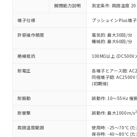
い。
当社は貴社製
DEHP(フタル酸ビス(2-エ
開閉能力説明
測定条件: 周囲温度 2
正式な納期状
置等に一切使
当社販売員に
※2 対応予定月
△
一定数に
当社は、貴社
オムロン制御
また当社は、
端子仕様
プッシュインPlus端
※2 環境保護使
在庫状況およ
部品在庫の切り替
たしません。
－
在庫なし
す。
「ｅ」：有害物質
機器販売
許容操作頻度
電気的: 最大30回/分
マイパーツ機
「10」：通常の
機械的: 最大60回/分
ている必要が
味します。
空
受注生産
お客様が当ウ
※3 非含有証明
「－」：未確認で
白
絶縁抵抗
100MΩ以上 (DC500V
が、当社の製
さい。
下記の非含有証明
耐電圧
各端子とアース間: AC250
※当社の共同
同極端子間: AC2500V 5
いる法人を指
EU RoHS指令（
(初期値)
51物質の非含有証
※本証明書は発行
また、RoHS指
耐振動
誤動作: 10～55Hz 複
混在することから
既に当社にて対応
耐衝撃
誤動作: 最大1000m/s
り割愛しておりま
周囲温度範囲
使用時: -25～70℃
保存時: -40～80℃