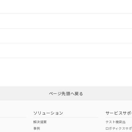
情報更新：2
情報更新：2
ードすることができます。
情報更新：
ログイン/会員登録
適合状況については、「カスタマーサポートセンタ お客様相談室」または貴社
みください。
非含有証明書
※3
ページ先頭へ戻る
ダウンロードはこちら
ソリューション
サービスサポ
解決提案
テスト機貸出
事例
ロボティクスサ