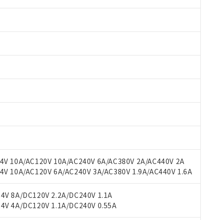
 RoHS指令（10物質）の非含有に対応した製品が提供可能な商品です
oHS指令（10物質）の非含有に対応した製品に切り替える予定のある
 RoHS指令（10物質）の非含有に非対応の商品で、対応品を出す予
 RoHS指令（10物質）の非含有の対応状況を調査中または確認中の
ンス料など無形物で、有害物質有無と関係のない商品です。
○×表
より、非含有部品としていたものが、含有品と判明した場合などやむ
みいただき、同意のうえご利用ください。
材料含有率が中国RoHSの基準値以下であることを示します。
V 10A/AC120V 10A/AC240V 6A/AC380V 2A/AC440V 2A
材料含有率が中国RoHSの基準値を超えていることを示します。
、当社制御機器事業取扱商品の当社在庫状況および標準価格(税抜)
ら貴社製品のうち、外国為替および外国貿易法に定める商品（以下｢
質）：
 10A/AC120V 6A/AC240V 3A/AC380V 1.9A/AC440V 1.6A
す。当社販売部門へお問い合わせください。
 水銀(Hg) 1000ppm以下、 カドミウム(Cd) 100ppm以下、
たは国外への提供する場合は、日本国政府の輸出許可(または役務取
000ppm以下、ポリ臭化ビフェニル類(PBB) 1000ppm以下、ポリ臭化ジフェニルエーテル類(P
事業取扱商品の中には、本サービスの対象外となる商品もあること
手続きをとります。
キシル) (DEHP)(別名：DOP) 1000ppm以下、フタル酸ブチルベンジル（BBP） 100
V 8A/DC120V 2.2A/DC240V 1.1A
(GB/T26572)：
以下、フタル酸ジイソブチル (DIBP) 1000ppm以下
び標準価格照会結果は、記載している更新日時点での社内データに
物を破棄する場合は、完全に破砕するなど、違法に輸出されないよ
(水銀) : 1000ppm、 Cd(カドミウム) : 100ppm、
V 4A/DC120V 1.1A/DC240V 0.55A
業用監視および制御機器に対する適用除外項目は除く。
覧された時点での実際の在庫および標準価格とは異なる場合がある
1000ppm、 PBBs(ポリ臭化ビフェニル類) : 1000ppm、 PBDEs(ポリ臭化ジフェニルエーテル類
物質については閾値を超える意図的な使用がないことを確認しています。
上の在庫あり
 1000ppm、 DIBP(フタル酸ジイソブチル) : 1000ppm、 BBP(フタル酸ブチルベンジル) :