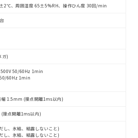
品を、核兵器、ミサイル、化学兵器、生物兵器またはその他武器並
チルヘキシル)) : 1000ppm
0±2℃、周囲湿度 65±5%RH、操作ひん度 30回/min
況および標準価格はお客様のお取引先、またはお客様担当のオムロ
用いたしません。
ご相談ください。
は満たないが在庫あり
製品を第三者に販売する場合は、上記1、2および3の内容を当該第
機器販売店や当社販売拠点は「
販売ネットワーク
」をご確認くだ
販売先および販売に係わる関係者が違法に輸出するおそれがある場
子台
用期限
び標準価格結果を当社の事前の承諾なく第三者に漏洩または開示し
え状況などにより、予定月が前後することがあります。
(最新の在庫状況については、お客様のお取引先、またはお客様担当
（10物質）のすべてが基準値以下であることを示します。
店・当社販売員にご確認ください)
能（部品リスト作成サービス）をご利用いただくには、I-Webメン
使用状況下において有害物質が外部に漏えいし、環境に深刻な影響を
あります。
機種、また在庫状況の情報を公開していない機種
ェブサイト上で当社にご登録された部品リストについて、当社およ
書ダウンロード
す。当社販売部門へお問い合わせください。
メガ)
品・サービスに関するお客様との取引・商談に必要な範囲で利用す
合意する
キャンセル
書をダウンロードすることができます。
0V 50/60Hz 1min
利用者とは、
"個人情報の共同利用に関して"
の「1.共同利用者の
0/60Hz 1min
します。
10物質）の非含有証明書
明書（当社基準）
日時点で非含有を証明するもので、過去に遡って非含有を証明するも
令のフタル酸エステル類４物質の対応では、対応完了までの期間は出
振幅 1.5mm (接点開離1ms以内)
備考欄に対応日を記載しておりました。
品への在庫切替を完了していることから、特段のことがない限り、20
2
(接点開離1ms以内)
す。
 (ただし、氷結、結露しないこと)
 (ただし、氷結、結露しないこと)