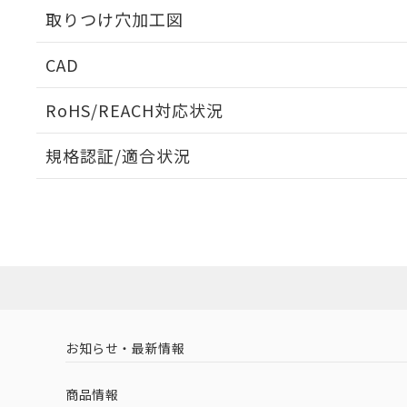
取りつけ穴加工図
CAD
ログイン/会員登録いただくと、CADデータをダウンロ
RoHS/REACH対応状況
規格認証/適合状況
EU RoHS
注意事項・凡例
A22NN-BMA-NAA-P100-NNについての規格認証/
営業員または販売店にお問い合わせください。
ダウンロードデータをご利用いただく前に、以下を必ずお読
対応状況
対応予定月
※1
※2
ソフトウェアの使用条件
対応済み
お知らせ・最新情報
中国 RoHS
注意事項・凡例
商品情報