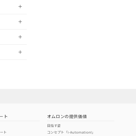
026/05/21
026/05/21
2026/7/29
担当オムロン
お問い合わせ
ート
オムロンの提供価値
目指す姿
ポート
コンセプト「i-Automation!」