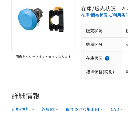
在庫/販売状況
20
在庫/販売状況 ご利用条
販売状況
機種区分
画像をクリックすると大きくなります
在庫状況
標準価格(税別)
詳細情報
定格/性能
外形図
取りつけ穴加工図
CAD