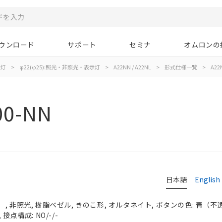
ウンロード
サポート
セミナ
オムロンの
示灯
>
φ22(φ25):照光・非照光・表示灯
>
A22NN / A22NL
>
形式仕様一覧
>
A22
00-NN
日本語
English
 非照光, 樹脂ベゼル, きのこ形, オルタネイト, ボタンの色: 青（不透明）
接点構成: NO/-/-