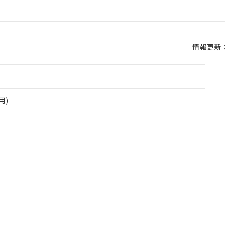
情報更新：2
用)