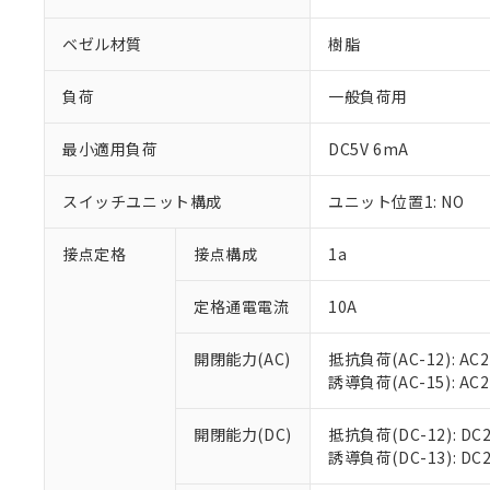
ベゼル材質
樹脂
負荷
一般負荷用
※1 対応状況
最小適用負荷
DC5V 6mA
対応済み：EU
スイッチユニット構成
ユニット位置1: NO
対応予定：EU R
対応予定なし：EU
接点定格
接点構成
1a
調査・確認中：EU
ご利用条件
非該当品：ライセ
※1 中国RoHS
定格通電電流
10A
仕入先様の事情に
があります。
以下の条件をお読
「○」：最大均質
開閉能力(AC)
抵抗負荷(AC-12): AC24
「×」：最大均質
本サービスは
当社は、これ
*EU RoHS指令（10物
誘導負荷(AC-15): AC24V
「－」：未確認で
鉛(Pb) 1000ppm以下、
くものです。
う）を輸出ま
記
説明
六価クロム(Cr(Ⅵ)) 1
当社制御機器
などの必要な
フタル酸ビス(2-エチルヘ
号
開閉能力(DC)
抵抗負荷(DC-12): DC24
*中国RoHS10物質の基準値 
ル（DBP） 1000ppm
在庫状況およ
当社は規制貨
Pb(鉛) :1000ppm、 Hg
誘導負荷(DC-13): DC24
但し、RoHS指令で産
のであり、閲
ます。
Cr(Ⅵ)(六価クロム) : 
フタル酸エステル類の４
○
一定数以
DBP(フタル酸ジブチル) :