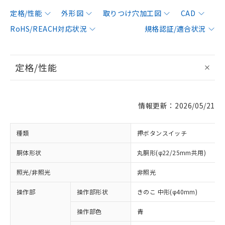
定格/性能
外形図
取りつけ穴加工図
CAD
RoHS/REACH対応状況
規格認証/適合状況
定格/性能
情報更新：2026/05/21
種類
押ボタンスイッチ
胴体形状
丸胴形(φ22/25mm共用)
照光/非照光
非照光
操作部
操作部形状
きのこ 中形(φ40mm)
操作部色
青