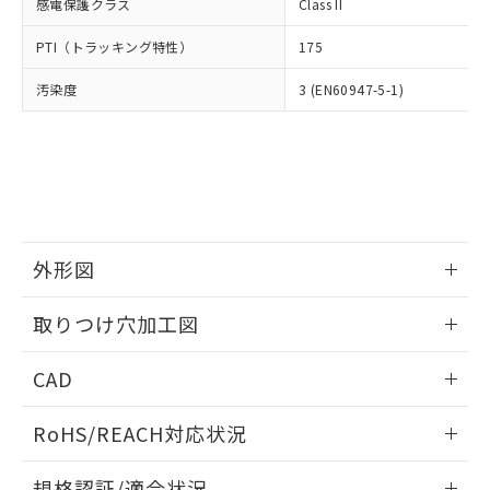
いては、お客様のお取引先、ま
図的な使用がないことを確認しています。
感電保護クラス
Class II
点は「
販売ネットワーク
」をご確認
※2 環境保護使用期限
使用いたしません。
たはお客様担当のオムロン制御
ください。
当社は、貴社製品を第三者に販売する
PTI（トラッキング特性）
175
機器販売店・当社販売員にご確
在庫状況および標準価格結果を当社の
※2 対応予定月
「ｅ」：有害物質（10物質）のすべてが基
場合は、上記1、2および3の内容を当
認ください)
事前の承諾なく第三者に漏洩または開
準値以下であることを示します。
汚染度
3 (EN60947-5-1)
該第三者に通知します。また当社は、
示しないようお願いします。
部品在庫の切り替え状況などにより、予定
「10」：通常の使用状況下において有害物
販売先および販売に係わる関係者が違
マイパーツ機能（部品リスト作成サー
空
受注生産機種、また在庫状況の
月が前後することがあります。
質が外部に漏えいし、環境に深刻な影響を
法に輸出するおそれがある場合は、取
ビス）をご利用いただくには、I-Web
白
情報を公開していない機種
及ぼさない年数を意味します。
り引きをいたしません。
メンバーズにご登録されている必要が
「－」：未確認です。当社販売部門へお問
あります。
い合わせください。
お客様が当ウェブサイト上で当社にご
※3 非含有証明書ダウンロード
登録された部品リストについて、当社
および当社の共同利用者が、当社の製
外形図
下記の非含有証明書をダウンロードするこ
品・サービスに関するお客様との取
とができます。
合意する
キャンセル
引・商談に必要な範囲で利用すること
情報更新：2026/05/21
取りつけ穴加工図
をご了承ください。
EU RoHS指令（10物質）の非含有証明書
※当社の共同利用者とは、
"個人情報
情報更新：2026/05/21
51物質の非含有証明書（当社基準）
の共同利用に関して"
の「1.共同利
CAD
※本証明書は発行日時点で非含有を証明す
用者の範囲」に記載されている法人を
るもので、過去に遡って非含有を証明する
ログイン/会員登録いただくと、CADデータをダウンロー
指します。
RoHS/REACH対応状況
ものではありません。
ドすることができます。
また、RoHS指令のフタル酸エステル類４
情報更新：2026/7/29
物質の対応では、対応完了までの期間は出
規格認証/適合状況