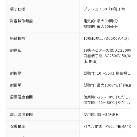
対応予定なし：EU RoHS指令（10物質）の
以下の条件をお読みいただき、同意のうえ
非含有に非対応の商品で、対応品を出す予
端子仕様
プッシュインPlus端子台
ご利用ください。
定はありません。
調査・確認中：EU RoHS指令（10物質）の
許容操作頻度
電気的: 最大30回/分
本サービスは、当社制御機器事業取扱
※1 中国RoHS○×表
非含有の対応状況を調査中または確認中の
機械的: 最大60回/分
商品の当社在庫状況および標準価格
商品です。
(税抜)を提供させていただくもので
「○」：最大均質材料含有率が中国RoHSの
絶縁抵抗
100MΩ以上 (DC500Vメガ)
非該当品：ライセンス料など無形物で、有
す。
基準値以下であることを示します。
害物質有無と関係のない商品です。
当社制御機器事業取扱商品の中には、
耐電圧
各端子とアース間: AC2500V 50/
「×」：最大均質材料含有率が中国RoHSの
仕入先様の事情により、非含有部品として
本サービスの対象外となる商品もある
同極端子間: AC2500V 50/60Hz
基準値を超えていることを示します。
いたものが、含有品と判明した場合などや
当社は、これら貴社製品のうち、外国
(初期値)
ことをご了承ください。
「－」：未確認です。当社販売部門へお問
むを得ず変更することがあります。
為替および外国貿易法に定める商品
在庫状況および標準価格照会結果は、
い合わせください。
（以下｢規制貨物等」という）を輸出
耐振動
誤動作: 10～55Hz 複振幅 1.
記載している更新日時点での社内デー
*EU RoHS指令（10物質）：
または国外への提供する場合は、日本
記
タに基づき作成されるものであり、閲
説明
鉛(Pb) 1000ppm以下、 水銀(Hg) 1000ppm以下、 カド
*中国RoHS10物質の基準値 (GB/T26572)：
2
耐衝撃
誤動作: 最大1000m/s
(接点開
国政府の輸出許可(または役務取引許
号
覧された時点での実際の在庫および標
ミウム(Cd) 100ppm以下、
Pb(鉛) :1000ppm、 Hg(水銀) : 1000ppm、 Cd(カドミウ
可)を取得するなどの必要な手続きを
六価クロム(Cr(Ⅵ)) 1000ppm以下、ポリ臭化ビフェニル
ム) : 100ppm、
準価格とは異なる場合があることをご
類(PBB) 1000ppm以下、ポリ臭化ジフェニルエーテル類
周囲温度範囲
使用時: -25～70℃ (ただし
Cr(Ⅵ)(六価クロム) : 1000ppm、 PBBs(ポリ臭化ビフェ
とります。
了承ください。
(PBDE) 1000ppm以下、フタル酸ビス(2-エチルヘキシ
○
一定数以上の在庫あり
ニル類) : 1000ppm、 PBDEs(ポリ臭化ジフェニルエーテ
保存時: -40～80℃ (ただし
当社は規制貨物を破棄する場合は、完
ル) (DEHP)(別名：DOP) 1000ppm以下、フタル酸ブチ
正式な納期状況および標準価格はお客
ル類) : 1000ppm、
ルベンジル（BBP） 1000ppm以下、フタル酸ジブチル
全に破砕するなど、違法に輸出されな
DBP(フタル酸ジブチル) : 1000ppm、 DIBP(フタル酸ジ
様のお取引先、またはお客様担当のオ
周囲湿度範囲
使用時: 35～85%RH
（DBP） 1000ppm以下、フタル酸ジイソブチル
イソブチル) : 1000ppm、 BBP(フタル酸ブチルベンジ
△
一定数には満たないが在庫あり
いよう必要な手段を講じます。
ムロン制御機器販売店・当社販売員に
(DIBP) 1000ppm以下
ル) : 1000ppm、
当社は貴社製品を、核兵器、ミサイ
但し、RoHS指令で産業用監視および制御機器に対する
DEHP(フタル酸ビス(2-エチルヘキシル)) : 1000ppm
ご相談ください。
保護構造
パネル前面: IP66、NEMA4X, N
適用除外項目は除く。
ル、化学兵器、生物兵器またはその他
－
在庫なし(最新の在庫状況につ
オムロン制御機器販売店や当社販売拠
フタル酸エステル類の４物質については閾値を超える意
武器並びにこれらの製造装置等に一切