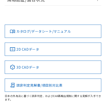
荷製品に未対応品が混在することから備考
ログイン/会員登録
EU RoHS
注意事項・凡例
欄に対応日を記載しておりました。
A22NN-BMA-NAA-P002-NNについての規格認証/適合状況に
既に当社にて対応品への在庫切替を完了
ついては、「カスタマーサポートセンタ お客様相談室」また
していることから、特段のことがない限
は貴社担当オムロン営業員または販売店にお問い合わせくだ
対応状況
対応予定月
※1
※2
り、2022年1月12日より割愛しておりま
さい。
ダウンロードデータをご利用いただく前に、以下を必ずお読
す。
みください。
カタログ/データシート/マニュアル
対応済み
ソフトウェアの使用条件
お問い合わせ
中国 RoHS
注意事項・凡例
2D CADデータ
中国 RoHS表
※1 ※2
3D CADデータ
Pb
Hg
Cd
Cr(VI)
該非判定見解書/項目別対比表
O
O
O
O
日本の外為法に基づく該非判定、およびEAR再輸出規制に関する見解が入手でき
ます。
"対応済み"や非含有の記載がされた商品であっても、流通