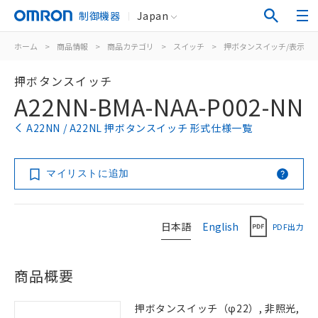
制御機器
Japan
ホーム
>
商品情報
>
商品カテゴリ
>
スイッチ
>
押ボタンスイッチ/表示灯
押ボタンスイッチ
A22NN-BMA-NAA-P002-NN
A22NN / A22NL 押ボタンスイッチ 形式仕様一覧
マイリストに追加
日本語
English
PDF出力
商品概要
押ボタンスイッチ（φ22）, 非照光,