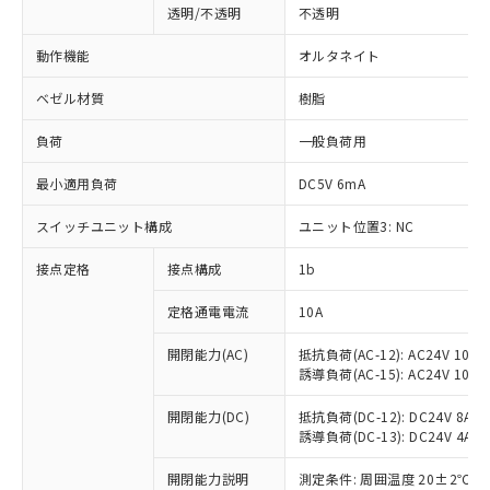
透明/不透明
不透明
動作機能
オルタネイト
ベゼル材質
樹脂
負荷
一般負荷用
最小適用負荷
DC5V 6mA
スイッチユニット構成
ユニット位置3: NC
接点定格
接点構成
1b
※1 対応状況
定格通電電流
10A
対応済み：EU RoHS指令（10物質）の
開閉能力(AC)
抵抗負荷(AC-12): AC24V 10A/A
誘導負荷(AC-15): AC24V 10A/AC
非含有に対応した製品が提供可能な商品で
す。
開閉能力(DC)
抵抗負荷(DC-12): DC24V 8A/DC
対応予定：EU RoHS指令（10物質）の非含
誘導負荷(DC-13): DC24V 4A/DC
ご利用条件
有に対応した製品に切り替える予定のある
商品です。
開閉能力説明
測定条件: 周囲温度 20±2℃、