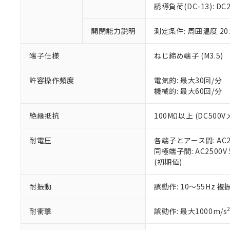
のであり、閲
ます。
Cr(Ⅵ)(六価クロム) : 
フタル酸エステル類の４
誘導負荷(DC-13): DC24
○
一定数以
DBP(フタル酸ジブチル) :
い。
当社は貴社製
DEHP(フタル酸ビス(2-エ
正式な納期状
置等に一切使
開閉能力説明
測定条件: 周囲温度 2
当社販売員に
※2 対応予定月
△
一定数に
当社は、貴社
オムロン制御
また当社は、
※2 環境保護使
在庫状況およ
部品在庫の切り替
たしません。
端子仕様
ねじ締め端子 (M3.5)
－
在庫なし
す。
「ｅ」：有害物質
機器販売
マイパーツ機
「10」：通常の
許容操作頻度
電気的: 最大30回/分
ている必要が
味します。
機械的: 最大60回/分
空
受注生産
お客様が当ウ
※3 非含有証明
「－」：未確認で
白
が、当社の製
絶縁抵抗
100MΩ以上 (DC500V
さい。
下記の非含有証明
※当社の共同
耐電圧
各端子とアース間: AC250
いる法人を指
EU RoHS指令（
同極端子間: AC2500V 5
51物質の非含有証
(初期値)
※本証明書は発行
また、RoHS指
混在することから
耐振動
誤動作: 10～55Hz 複
既に当社にて対応
り割愛しておりま
耐衝撃
誤動作: 最大1000m/s