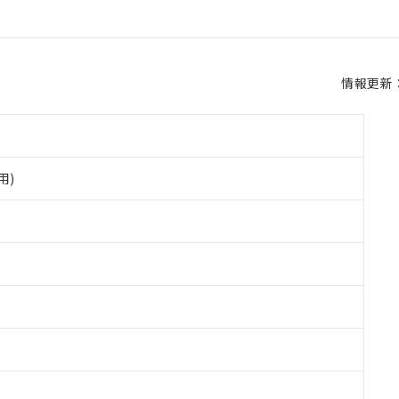
情報更新：2
用)