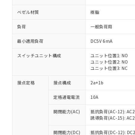
ベゼル材質
樹脂
負荷
一般負荷用
最小適用負荷
DC5V 6mA
※1 対応状況
スイッチユニット構成
ユニット位置1: NO
対応済み：EU
ユニット位置2: NO
対応予定：EU R
ユニット位置3: NC
対応予定なし：EU
調査・確認中：EU
ご利用条件
接点定格
接点構成
2a+1b
非該当品：ライセ
※1 中国RoHS
仕入先様の事情に
定格通電電流
10A
があります。
以下の条件をお読
「○」：最大均質
「×」：最大均質
本サービスは
当社は、これ
*EU RoHS指令（10物
開閉能力(AC)
抵抗負荷(AC-12): AC24
「－」：未確認で
鉛(Pb) 1000ppm以下、
くものです。
う）を輸出ま
誘導負荷(AC-15): AC24V
記
説明
六価クロム(Cr(Ⅵ)) 1
当社制御機器
などの必要な
フタル酸ビス(2-エチルヘ
号
*中国RoHS10物質の基準値 
ル（DBP） 1000ppm
在庫状況およ
当社は規制貨
Pb(鉛) :1000ppm、 Hg
開閉能力(DC)
抵抗負荷(DC-12): DC24
但し、RoHS指令で産