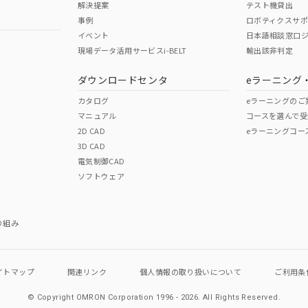
解決提案
テスト機貸出
事例
ロボティクスサ
No
No
イベント
日本語相談窓口
現場データ活用サービスi-BELT
輸出該非判定
I)
PBBs
PBDEs
DBP
ダウンロードセンタ
eラーニング
この製品の規格認証/適合
その他の認証はこちらのページからご
カタログ
eラーニングのご
マニュアル
コースを選んで受
O
O
O
2D CAD
eラーニングコー
3D CAD
電気制御CAD
在庫等で未対応品が混在する可能性があります。
ソフトウェア
問い合わせください。
この製品のRoHS/REACH対応
り組み
イトマップ
関連リンク
個人情報の
取り扱いについて
ご利用条
© Copyright OMRON Corporation 1996 - 2026.
All Rights Reserved.