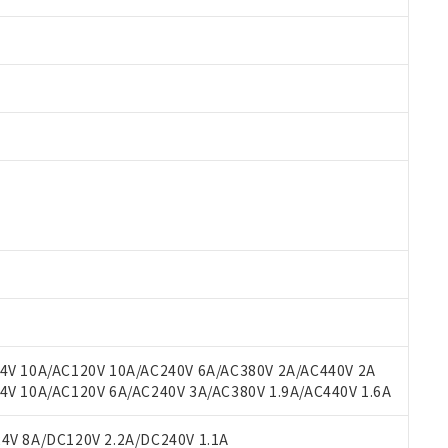
 RoHS指令（10物質）の非含有に対応した製品が提供可能な商品です
oHS指令（10物質）の非含有に対応した製品に切り替える予定のある
 RoHS指令（10物質）の非含有に非対応の商品で、対応品を出す予
 RoHS指令（10物質）の非含有の対応状況を調査中または確認中の
ンス料など無形物で、有害物質有無と関係のない商品です。
○×表
より、非含有部品としていたものが、含有品と判明した場合などやむ
みいただき、同意のうえご利用ください。
材料含有率が中国RoHSの基準値以下であることを示します。
材料含有率が中国RoHSの基準値を超えていることを示します。
、当社制御機器事業取扱商品の当社在庫状況および標準価格(税抜)
ら貴社製品のうち、外国為替および外国貿易法に定める商品（以下｢
質）：
V 10A/AC120V 10A/AC240V 6A/AC380V 2A/AC440V 2A
す。当社販売部門へお問い合わせください。
 水銀(Hg) 1000ppm以下、 カドミウム(Cd) 100ppm以下、
たは国外への提供する場合は、日本国政府の輸出許可(または役務取
 10A/AC120V 6A/AC240V 3A/AC380V 1.9A/AC440V 1.6A
000ppm以下、ポリ臭化ビフェニル類(PBB) 1000ppm以下、ポリ臭化ジフェニルエーテル類(P
事業取扱商品の中には、本サービスの対象外となる商品もあること
手続きをとります。
キシル) (DEHP)(別名：DOP) 1000ppm以下、フタル酸ブチルベンジル（BBP） 100
(GB/T26572)：
以下、フタル酸ジイソブチル (DIBP) 1000ppm以下
び標準価格照会結果は、記載している更新日時点での社内データに
物を破棄する場合は、完全に破砕するなど、違法に輸出されないよ
(水銀) : 1000ppm、 Cd(カドミウム) : 100ppm、
V 8A/DC120V 2.2A/DC240V 1.1A
業用監視および制御機器に対する適用除外項目は除く。