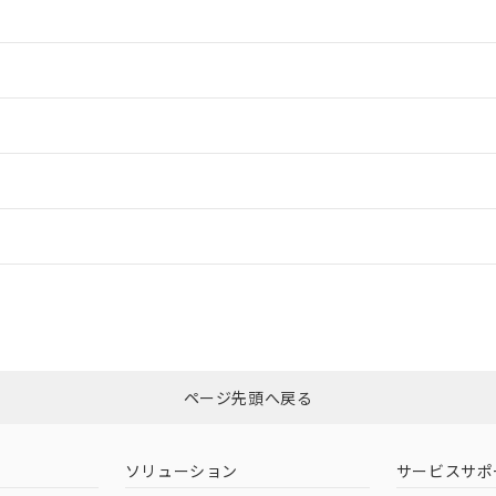
情報更新：2
情報更新：2
ードすることができます。
ログイン/会員登録
CCC認証
電波法
みください。
Yes
N/A
非含有証明書
※3
ページ先頭へ戻る
ダウンロードはこちら
型式承認
NK型式承認
ABS型式承認
韓国
（日本
（アメリカ
ソリューション
サービスサポ
舶規格）
船舶規格）
船舶規格）