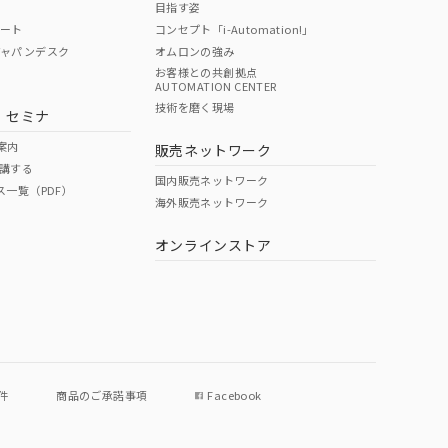
目指す姿
ポート
コンセプト「i-Automation!」
ジャパンデスク
オムロンの強み
お客様との共創拠点
AUTOMATION CENTER
DIBP
BBP
DEHP
環境保護
技術を磨く現場
・セミナ
状況ページへ
使用期限
検索ください
案内
販売ネットワーク
講する
O
O
O
e
国内販売ネットワーク
ス一覧（PDF）
海外販売ネットワーク
オンラインストア
状況ページへ
件
商品のご承諾事項
Facebook