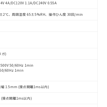
覧された時点での実際の在庫および標準価格とは異なる場合がある
1000ppm、 PBBs(ポリ臭化ビフェニル類) : 1000ppm、 PBDEs(ポリ臭化ジフェニルエーテル類
物質については閾値を超える意図的な使用がないことを確認しています。
V 4A/DC120V 1.1A/DC240V 0.55A
上の在庫あり
 1000ppm、 DIBP(フタル酸ジイソブチル) : 1000ppm、 BBP(フタル酸ブチルベンジル) :
品を、核兵器、ミサイル、化学兵器、生物兵器またはその他武器並
チルヘキシル)) : 1000ppm
況および標準価格はお客様のお取引先、またはお客様担当のオムロ
用いたしません。
0±2℃、周囲湿度 65±5%RH、操作ひん度 30回/min
ご相談ください。
は満たないが在庫あり
製品を第三者に販売する場合は、上記1、2および3の内容を当該第
機器販売店や当社販売拠点は「
販売ネットワーク
」をご確認くだ
販売先および販売に係わる関係者が違法に輸出するおそれがある場
用期限
び標準価格結果を当社の事前の承諾なく第三者に漏洩または開示し
え状況などにより、予定月が前後することがあります。
(最新の在庫状況については、お客様のお取引先、またはお客様担当
（10物質）のすべてが基準値以下であることを示します。
店・当社販売員にご確認ください)
能（部品リスト作成サービス）をご利用いただくには、I-Webメン
使用状況下において有害物質が外部に漏えいし、環境に深刻な影響を
あります。
機種、また在庫状況の情報を公開していない機種
ェブサイト上で当社にご登録された部品リストについて、当社およ
書ダウンロード
す。当社販売部門へお問い合わせください。
品・サービスに関するお客様との取引・商談に必要な範囲で利用す
合意する
キャンセル
メガ)
書をダウンロードすることができます。
利用者とは、
"個人情報の共同利用に関して"
の「1.共同利用者の
0V 50/60Hz 1min
します。
10物質）の非含有証明書
0/60Hz 1min
明書（当社基準）
日時点で非含有を証明するもので、過去に遡って非含有を証明するも
令のフタル酸エステル類４物質の対応では、対応完了までの期間は出
備考欄に対応日を記載しておりました。
振幅 1.5mm (接点開離1ms以内)
品への在庫切替を完了していることから、特段のことがない限り、20
す。
2
(接点開離1ms以内)