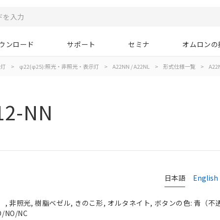
ウンロード
サポート
セミナ
オムロンの
示灯
>
φ22(φ25):照光・非照光・表示灯
>
A22NN / A22NL
>
形式仕様一覧
>
A22
12-NN
日本語
English
 非照光, 樹脂ベゼル, きのこ形, オルタネイト, ボタンの色: 青（不透明）
/NO/NC