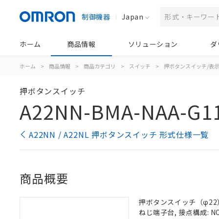
制御機器
Japan
ホーム
商品情報
ソリューション
ダ
ホーム
>
商品情報
>
商品カテゴリ
>
スイッチ
>
押ボタンスイッチ/表
押ボタンスイッチ
A22NN-BMA-NAA-G1
A22NN / A22NL 押ボタンスイッチ 形式仕様一覧
商品概要
押ボタンスイッチ（φ22）,
ねじ端子台, 接点構成: NO