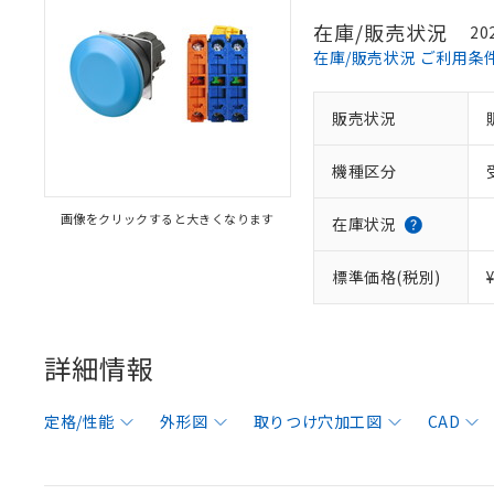
在庫/販売状況
20
在庫/販売状況 ご利用条
販売状況
機種区分
画像をクリックすると大きくなります
在庫状況
標準価格(税別)
詳細情報
定格/性能
外形図
取りつけ穴加工図
CAD