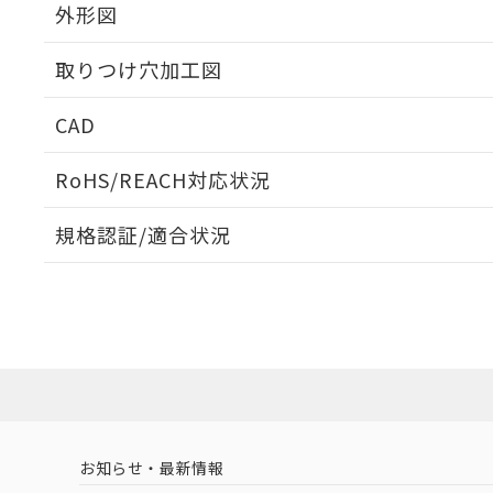
外形図
取りつけ穴加工図
CAD
ログイン/会員登録いただくと、CADデータをダウンロ
RoHS/REACH対応状況
規格認証/適合状況
EU RoHS
注意事項・凡例
UL認証
CSA認証
CEマーキング
ダウンロードデータをご利用いただく前に、以下を必ずお読
Yes
Yes
Yes
対応状況
対応予定月
※1
※2
ソフトウェアの使用条件
対応済み
LR型式承認
DNV型式承認
BV型式承認
KR
（イギリス
（ノルウェー
（フランス
（
お知らせ・最新情報
中国 RoHS
注意事項・凡例
船舶規格）
船舶規格）
船舶規格）
船