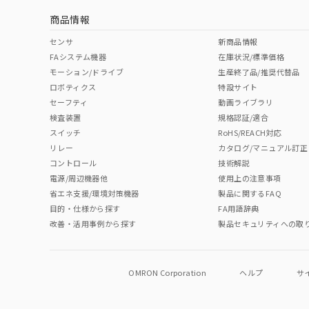
商品情報
No
No
No
No
中国 RoHS表
※1 ※2
センサ
新商品情報
FAシステム機器
在庫状況/標準価格
Pb
Hg
Cd
Cr(V
モーション/ドライブ
生産終了品/推奨代替品
ロボティクス
特設サイト
セーフティ
動画ライブラリ
検査装置
規格認証/適合
O
O
O
O
スイッチ
RoHS/REACH対応
リレー
カタログ/マニュアル訂正
コントロール
技術解説
"対応済み"や非含有の記載がされた商品であっても、流通
電源/周辺機器他
使用上の注意事項
非含有品が必要な際は、弊社営業部門もしくは販売店へお
省エネ支援/環境対策機器
製品に関するFAQ
目的・仕様から探す
FA用語辞典
改善・活用事例から探す
製品セキュリティへの取
OMRON Corporation
ヘルプ
サ