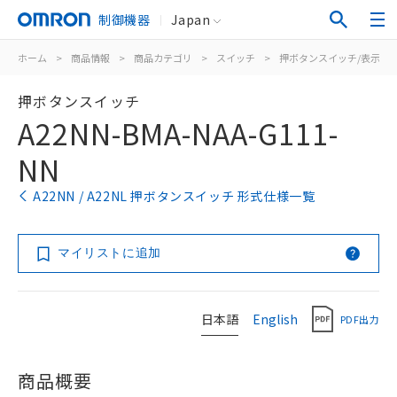
制御機器
Japan
ホーム
>
商品情報
>
商品カテゴリ
>
スイッチ
>
押ボタンスイッチ/表示灯
押ボタンスイッチ
A22NN-BMA-NAA-G111-
NN
A22NN / A22NL 押ボタンスイッチ 形式仕様一覧
マイリストに追加
日本語
English
PDF出力
商品概要