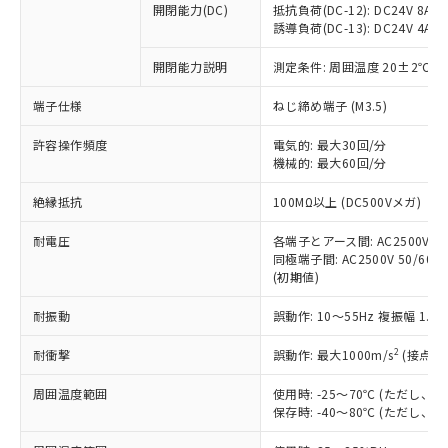
開閉能力(DC)
抵抗負荷(DC-12): DC24V 8A/DC
商品です。
誘導負荷(DC-13): DC24V 4A/DC
対応予定なし：EU RoHS指令（10物質）の
以下の条件をお読みいただき、同意のうえ
非含有に非対応の商品で、対応品を出す予
開閉能力説明
測定条件: 周囲温度 20±2℃、
ご利用ください。
定はありません。
調査・確認中：EU RoHS指令（10物質）の
端子仕様
ねじ締め端子 (M3.5)
本サービスは、当社制御機器事業取扱
※1 中国RoHS○×表
非含有の対応状況を調査中または確認中の
商品の当社在庫状況および標準価格
許容操作頻度
商品です。
電気的: 最大30回/分
(税抜)を提供させていただくもので
「○」：最大均質材料含有率が中国RoHSの
機械的: 最大60回/分
非該当品：ライセンス料など無形物で、有
す。
基準値以下であることを示します。
害物質有無と関係のない商品です。
当社制御機器事業取扱商品の中には、
絶縁抵抗
100MΩ以上 (DC500Vメガ)
「×」：最大均質材料含有率が中国RoHSの
仕入先様の事情により、非含有部品として
本サービスの対象外となる商品もある
基準値を超えていることを示します。
いたものが、含有品と判明した場合などや
当社は、これら貴社製品のうち、外国
ことをご了承ください。
耐電圧
各端子とアース間: AC2500V 50/
「－」：未確認です。当社販売部門へお問
むを得ず変更することがあります。
為替および外国貿易法に定める商品
同極端子間: AC2500V 50/60Hz
在庫状況および標準価格照会結果は、
い合わせください。
（以下｢規制貨物等」という）を輸出
(初期値)
記載している更新日時点での社内デー
*EU RoHS指令（10物質）：
または国外への提供する場合は、日本
記
タに基づき作成されるものであり、閲
説明
鉛(Pb) 1000ppm以下、 水銀(Hg) 1000ppm以下、 カド
*中国RoHS10物質の基準値 (GB/T26572)：
耐振動
誤動作: 10～55Hz 複振幅 1.
国政府の輸出許可(または役務取引許
号
覧された時点での実際の在庫および標
ミウム(Cd) 100ppm以下、
Pb(鉛) :1000ppm、 Hg(水銀) : 1000ppm、 Cd(カドミウ
可)を取得するなどの必要な手続きを
六価クロム(Cr(Ⅵ)) 1000ppm以下、ポリ臭化ビフェニル
ム) : 100ppm、
準価格とは異なる場合があることをご
類(PBB) 1000ppm以下、ポリ臭化ジフェニルエーテル類
2
耐衝撃
誤動作: 最大1000m/s
(接点開
Cr(Ⅵ)(六価クロム) : 1000ppm、 PBBs(ポリ臭化ビフェ
とります。
了承ください。
(PBDE) 1000ppm以下、フタル酸ビス(2-エチルヘキシ
○
一定数以上の在庫あり
ニル類) : 1000ppm、 PBDEs(ポリ臭化ジフェニルエーテ
当社は規制貨物を破棄する場合は、完
ル) (DEHP)(別名：DOP) 1000ppm以下、フタル酸ブチ
正式な納期状況および標準価格はお客
ル類) : 1000ppm、
周囲温度範囲
使用時: -25～70℃ (ただし
ルベンジル（BBP） 1000ppm以下、フタル酸ジブチル
全に破砕するなど、違法に輸出されな
DBP(フタル酸ジブチル) : 1000ppm、 DIBP(フタル酸ジ
様のお取引先、またはお客様担当のオ
保存時: -40～80℃ (ただし
（DBP） 1000ppm以下、フタル酸ジイソブチル
イソブチル) : 1000ppm、 BBP(フタル酸ブチルベンジ
△
一定数には満たないが在庫あり
いよう必要な手段を講じます。
ムロン制御機器販売店・当社販売員に
(DIBP) 1000ppm以下
ル) : 1000ppm、
当社は貴社製品を、核兵器、ミサイ
但し、RoHS指令で産業用監視および制御機器に対する
DEHP(フタル酸ビス(2-エチルヘキシル)) : 1000ppm