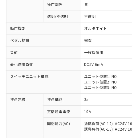
操作部色
青
透明/不透明
不透明
動作機能
オルタネイト
ベゼル材質
樹脂
負荷
一般負荷用
最小適用負荷
DC5V 6mA
スイッチユニット構成
ユニット位置1: NO
ユニット位置2: NO
ユニット位置3: NO
※1 対応状況
接点定格
接点構成
3a
対応済み：EU RoHS指令（10物質）の
定格通電電流
10A
非含有に対応した製品が提供可能な商品で
開閉能力(AC)
抵抗負荷(AC-12): AC24V 10A/A
す。
誘導負荷(AC-15): AC24V 10A/AC
対応予定：EU RoHS指令（10物質）の非含
ご利用条件
有に対応した製品に切り替える予定のある