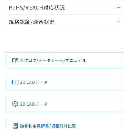
また、RoHS指令のフタル酸エステル類４
ログイン/会員登録いただくと、CADデータをダウンロー
RoHS/REACH対応状況
物質の対応では、対応完了までの期間は出
ドすることができます。
荷製品に未対応品が混在することから備考
情報更新：2026/7/29
欄に対応日を記載しておりました。
規格認証/適合状況
既に当社にて対応品への在庫切替を完了
ログイン/会員登録
EU RoHS
注意事項・凡例
していることから、特段のことがない限
UL認証
CSA認証
CEマーキング
り、2022年1月12日より割愛しておりま
す。
Yes
Yes
Yes
対応状況
対応予定月
※1
※2
ダウンロードデータをご利用いただく前に、以下を必ずお読
みください。
カタログ/データシート/マニュアル
対応済み
ソフトウェアの使用条件
LR型式承認
DNV型式承認
BV型式承認
KR型式承
（イギリス
（ノルウェー
（フランス
（韓国
船舶規格）
船舶規格）
船舶規格）
船舶規格
中国 RoHS
注意事項・凡例
2D CADデータ
No
No
No
No
中国 RoHS表
※1 ※2
3D CADデータ
この製品の規格認証/適合状況ページへ
Pb
Hg
Cd
Cr(VI)
その他の認証はこちらのページからご検索ください
該非判定見解書/項目別対比表
O
O
O
O