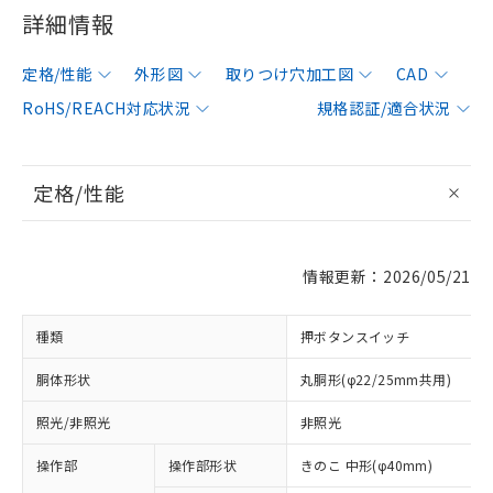
詳細情報
定格/性能
外形図
取りつけ穴加工図
CAD
RoHS/REACH対応状況
規格認証/適合状況
定格/性能
情報更新：2026/05/21
種類
押ボタンスイッチ
胴体形状
丸胴形(φ22/25mm共用)
照光/非照光
非照光
操作部
操作部形状
きのこ 中形(φ40mm)