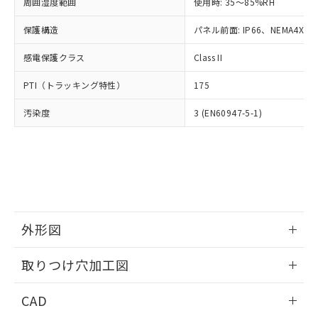
ご相談ください。
周囲湿度範囲
使用時: 35～85%RH
適用除外項目は除く。
ル、化学兵器、生物兵器またはその他
－
在庫なし(最新の在庫状況につ
オムロン制御機器販売店や当社販売拠
フタル酸エステル類の４物質については閾値を超える意
武器並びにこれらの製造装置等に一切
いては、お客様のお取引先、ま
図的な使用がないことを確認しています。
保護構造
パネル前面: IP66、NEMA4X, N
点は「
販売ネットワーク
」をご確認
※2 環境保護使用期限
使用いたしません。
たはお客様担当のオムロン制御
ください。
当社は、貴社製品を第三者に販売する
感電保護クラス
Class II
機器販売店・当社販売員にご確
在庫状況および標準価格結果を当社の
※2 対応予定月
「ｅ」：有害物質（10物質）のすべてが基
場合は、上記1、2および3の内容を当
認ください)
事前の承諾なく第三者に漏洩または開
準値以下であることを示します。
PTI（トラッキング特性）
175
該第三者に通知します。また当社は、
示しないようお願いします。
部品在庫の切り替え状況などにより、予定
「10」：通常の使用状況下において有害物
販売先および販売に係わる関係者が違
マイパーツ機能（部品リスト作成サー
空
受注生産機種、また在庫状況の
汚染度
3 (EN60947-5-1)
月が前後することがあります。
質が外部に漏えいし、環境に深刻な影響を
法に輸出するおそれがある場合は、取
ビス）をご利用いただくには、I-Web
白
情報を公開していない機種
及ぼさない年数を意味します。
り引きをいたしません。
メンバーズにご登録されている必要が
「－」：未確認です。当社販売部門へお問
あります。
い合わせください。
お客様が当ウェブサイト上で当社にご
※3 非含有証明書ダウンロード
登録された部品リストについて、当社
および当社の共同利用者が、当社の製
下記の非含有証明書をダウンロードするこ
品・サービスに関するお客様との取
とができます。
合意する
キャンセル
引・商談に必要な範囲で利用すること
外形図
をご了承ください。
EU RoHS指令（10物質）の非含有証明書
※当社の共同利用者とは、
情報更新：2026/05/21
"個人情報
取りつけ穴加工図
51物質の非含有証明書（当社基準）
の共同利用に関して"
の「1.共同利
※本証明書は発行日時点で非含有を証明す
用者の範囲」に記載されている法人を
情報更新：2026/05/21
るもので、過去に遡って非含有を証明する
CAD
指します。
ものではありません。