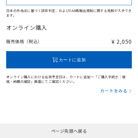
日本の外為法に基づく該非判定、およびEAR再輸出規制に関する見解が入手でき
ます。
"対応済み"や非含有の記載がされた商品であっても、流通
在庫等で未対応品が混在する可能性があります。
オンライン購入
非含有品が必要な際は、弊社営業部門もしくは販売店へお
問い合わせください。
¥ 2,050
販売価格（税込）
この製品のRoHS/REACH対応状況ページへ
カートに追加
オンライン購入における出荷予定日は、カートに追加～「ご購入手続き：価
格・納期の確認」画面にてご確認ください。
カートをみる
ページ先頭へ戻る