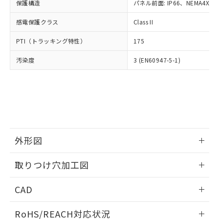
－
在庫なし(最新の在庫状況につ
オムロン制御機器販売店や当社販売拠
保護構造
パネル前面: IP66、NEMA4X, N
フタル酸エステル類の４物質については閾値を超える意
武器並びにこれらの製造装置等に一切
いては、お客様のお取引先、ま
図的な使用がないことを確認しています。
点は「
販売ネットワーク
」をご確認
※2 環境保護使用期限
使用いたしません。
たはお客様担当のオムロン制御
感電保護クラス
Class II
ください。
当社は、貴社製品を第三者に販売する
機器販売店・当社販売員にご確
在庫状況および標準価格結果を当社の
※2 対応予定月
「ｅ」：有害物質（10物質）のすべてが基
場合は、上記1、2および3の内容を当
PTI（トラッキング特性）
175
認ください)
事前の承諾なく第三者に漏洩または開
準値以下であることを示します。
該第三者に通知します。また当社は、
示しないようお願いします。
部品在庫の切り替え状況などにより、予定
「10」：通常の使用状況下において有害物
汚染度
3 (EN60947-5-1)
販売先および販売に係わる関係者が違
マイパーツ機能（部品リスト作成サー
空
受注生産機種、また在庫状況の
月が前後することがあります。
質が外部に漏えいし、環境に深刻な影響を
法に輸出するおそれがある場合は、取
ビス）をご利用いただくには、I-Web
白
情報を公開していない機種
及ぼさない年数を意味します。
り引きをいたしません。
メンバーズにご登録されている必要が
「－」：未確認です。当社販売部門へお問
あります。
い合わせください。
お客様が当ウェブサイト上で当社にご
※3 非含有証明書ダウンロード
登録された部品リストについて、当社
および当社の共同利用者が、当社の製
下記の非含有証明書をダウンロードするこ
品・サービスに関するお客様との取
外形図
とができます。
合意する
キャンセル
引・商談に必要な範囲で利用すること
をご了承ください。
情報更新：2026/05/21
EU RoHS指令（10物質）の非含有証明書
取りつけ穴加工図
※当社の共同利用者とは、
"個人情報
51物質の非含有証明書（当社基準）
の共同利用に関して"
の「1.共同利
情報更新：2026/05/21
※本証明書は発行日時点で非含有を証明す
用者の範囲」に記載されている法人を
CAD
るもので、過去に遡って非含有を証明する
指します。
ものではありません。
ログイン/会員登録いただくと、CADデータをダウンロー
RoHS/REACH対応状況
また、RoHS指令のフタル酸エステル類４
ドすることができます。