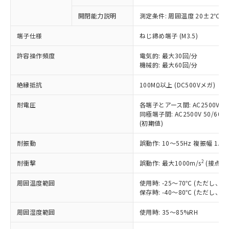
商品です。
対応予定なし：EU RoHS指令（10物質）の
開閉能力説明
測定条件: 周囲温度 20±2℃、
以下の条件をお読みいただき、同意のうえ
非含有に非対応の商品で、対応品を出す予
ご利用ください。
定はありません。
端子仕様
ねじ締め端子 (M3.5)
調査・確認中：EU RoHS指令（10物質）の
本サービスは、当社制御機器事業取扱
※1 中国RoHS○×表
非含有の対応状況を調査中または確認中の
許容操作頻度
電気的: 最大30回/分
商品の当社在庫状況および標準価格
商品です。
機械的: 最大60回/分
(税抜)を提供させていただくもので
「○」：最大均質材料含有率が中国RoHSの
非該当品：ライセンス料など無形物で、有
す。
絶縁抵抗
基準値以下であることを示します。
100MΩ以上 (DC500Vメガ)
害物質有無と関係のない商品です。
当社制御機器事業取扱商品の中には、
「×」：最大均質材料含有率が中国RoHSの
仕入先様の事情により、非含有部品として
本サービスの対象外となる商品もある
耐電圧
各端子とアース間: AC2500V 50/
基準値を超えていることを示します。
いたものが、含有品と判明した場合などや
当社は、これら貴社製品のうち、外国
ことをご了承ください。
同極端子間: AC2500V 50/60Hz
「－」：未確認です。当社販売部門へお問
むを得ず変更することがあります。
為替および外国貿易法に定める商品
(初期値)
在庫状況および標準価格照会結果は、
い合わせください。
（以下｢規制貨物等」という）を輸出
記載している更新日時点での社内デー
*EU RoHS指令（10物質）：
または国外への提供する場合は、日本
耐振動
誤動作: 10～55Hz 複振幅 1.
記
タに基づき作成されるものであり、閲
説明
鉛(Pb) 1000ppm以下、 水銀(Hg) 1000ppm以下、 カド
*中国RoHS10物質の基準値 (GB/T26572)：
国政府の輸出許可(または役務取引許
号
覧された時点での実際の在庫および標
ミウム(Cd) 100ppm以下、
Pb(鉛) :1000ppm、 Hg(水銀) : 1000ppm、 Cd(カドミウ
2
耐衝撃
誤動作: 最大1000m/s
(接点開
可)を取得するなどの必要な手続きを
六価クロム(Cr(Ⅵ)) 1000ppm以下、ポリ臭化ビフェニル
ム) : 100ppm、
準価格とは異なる場合があることをご
類(PBB) 1000ppm以下、ポリ臭化ジフェニルエーテル類
Cr(Ⅵ)(六価クロム) : 1000ppm、 PBBs(ポリ臭化ビフェ
とります。
了承ください。
(PBDE) 1000ppm以下、フタル酸ビス(2-エチルヘキシ
○
一定数以上の在庫あり
ニル類) : 1000ppm、 PBDEs(ポリ臭化ジフェニルエーテ
周囲温度範囲
使用時: -25～70℃ (ただし
当社は規制貨物を破棄する場合は、完
ル) (DEHP)(別名：DOP) 1000ppm以下、フタル酸ブチ
正式な納期状況および標準価格はお客
ル類) : 1000ppm、
保存時: -40～80℃ (ただし
ルベンジル（BBP） 1000ppm以下、フタル酸ジブチル
全に破砕するなど、違法に輸出されな
DBP(フタル酸ジブチル) : 1000ppm、 DIBP(フタル酸ジ
様のお取引先、またはお客様担当のオ
（DBP） 1000ppm以下、フタル酸ジイソブチル
イソブチル) : 1000ppm、 BBP(フタル酸ブチルベンジ
△
一定数には満たないが在庫あり
いよう必要な手段を講じます。
ムロン制御機器販売店・当社販売員に
(DIBP) 1000ppm以下
ル) : 1000ppm、
周囲湿度範囲
使用時: 35～85%RH
当社は貴社製品を、核兵器、ミサイ
但し、RoHS指令で産業用監視および制御機器に対する
DEHP(フタル酸ビス(2-エチルヘキシル)) : 1000ppm
ご相談ください。
適用除外項目は除く。
ル、化学兵器、生物兵器またはその他