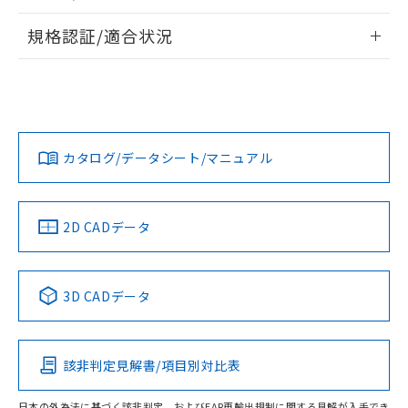
物質の対応では、対応完了までの期間は出
情報更新：2026/7/29
荷製品に未対応品が混在することから備考
規格認証/適合状況
欄に対応日を記載しておりました。
ログイン/会員登録
EU RoHS
注意事項・凡例
既に当社にて対応品への在庫切替を完了
UL認証
CSA認証
CEマーキング
していることから、特段のことがない限
り、2022年1月12日より割愛しておりま
Yes
Yes
Yes
対応状況
対応予定月
※1
※2
す。
ダウンロードデータをご利用いただく前に、以下を必ずお読
みください。
カタログ/データシート/マニュアル
対応済み
ソフトウェアの使用条件
LR型式承認
DNV型式承認
BV型式承認
KR型式承
（イギリス
（ノルウェー
（フランス
（韓国
船舶規格）
船舶規格）
船舶規格）
船舶規格
中国 RoHS
注意事項・凡例
2D CADデータ
No
No
No
No
中国 RoHS表
※1 ※2
3D CADデータ
この製品の規格認証/適合状況ページへ
Pb
Hg
Cd
Cr(VI)
その他の認証はこちらのページからご検索ください
該非判定見解書/項目別対比表
O
O
O
O
日本の外為法に基づく該非判定、およびEAR再輸出規制に関する見解が入手でき