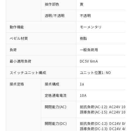
操作部色
黄
透明/不透明
不透明
動作機能
モーメンタリ
ベゼル材質
樹脂
負荷
一般負荷用
最小適用負荷
DC5V 6mA
スイッチユニット構成
ユニット位置1: NO
接点定格
接点構成
1a
※1 対応状況
定格通電電流
10A
対応済み：EU RoHS指令（10物質）の
非含有に対応した製品が提供可能な商品で
開閉能力(AC)
抵抗負荷(AC-12): AC24V 10A/A
誘導負荷(AC-15): AC24V 10A/AC
す。
対応予定：EU RoHS指令（10物質）の非含
ご利用条件
開閉能力(DC)
抵抗負荷(DC-12): DC24V 8A/DC
有に対応した製品に切り替える予定のある
誘導負荷(DC-13): DC24V 4A/DC