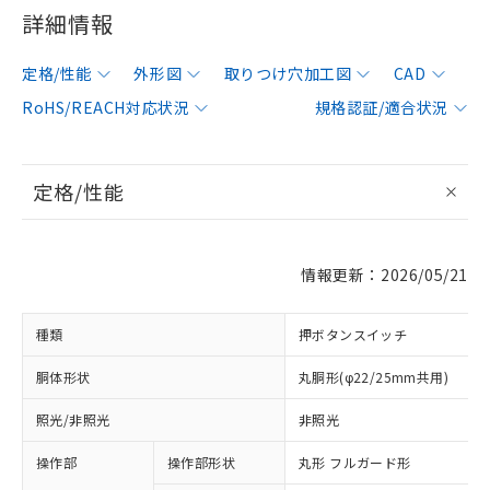
詳細情報
定格/性能
外形図
取りつけ穴加工図
CAD
RoHS/REACH対応状況
規格認証/適合状況
定格/性能
情報更新：2026/05/21
種類
押ボタンスイッチ
胴体形状
丸胴形(φ22/25mm共用)
照光/非照光
非照光
操作部
操作部形状
丸形 フルガード形