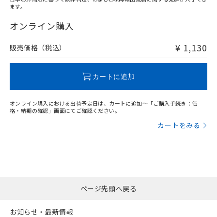
ます。
"対応済み"や非含有の記載がされた商品であっても、流通
在庫等で未対応品が混在する可能性があります。
オンライン購入
非含有品が必要な際は、弊社営業部門もしくは販売店へお
問い合わせください。
¥ 1,130
販売価格（税込）
この製品のRoHS/REACH対応状況ページへ
カートに追加
オンライン購入における出荷予定日は、カートに追加～「ご購入手続き：価
格・納期の確認」画面にてご確認ください。
カートをみる
ページ先頭へ戻る
お知らせ・最新情報