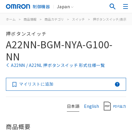
制御機器
Japan
ホーム
>
商品情報
>
商品カテゴリ
>
スイッチ
>
押ボタンスイッチ/表示灯
押ボタンスイッチ
A22NN-BGM-NYA-G100-
NN
A22NN / A22NL 押ボタンスイッチ 形式仕様一覧
マイリストに追加
日本語
English
PDF出力
商品概要