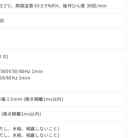
品を、核兵器、ミサイル、化学兵器、生物兵器またはその他武器並
チルヘキシル)) : 1000ppm
0±2℃、周囲湿度 65±5%RH、操作ひん度 30回/min
況および標準価格はお客様のお取引先、またはお客様担当のオムロ
用いたしません。
ご相談ください。
は満たないが在庫あり
製品を第三者に販売する場合は、上記1、2および3の内容を当該第
機器販売店や当社販売拠点は「
販売ネットワーク
」をご確認くだ
販売先および販売に係わる関係者が違法に輸出するおそれがある場
子台
用期限
び標準価格結果を当社の事前の承諾なく第三者に漏洩または開示し
え状況などにより、予定月が前後することがあります。
(最新の在庫状況については、お客様のお取引先、またはお客様担当
（10物質）のすべてが基準値以下であることを示します。
店・当社販売員にご確認ください)
能（部品リスト作成サービス）をご利用いただくには、I-Webメン
使用状況下において有害物質が外部に漏えいし、環境に深刻な影響を
あります。
機種、また在庫状況の情報を公開していない機種
ェブサイト上で当社にご登録された部品リストについて、当社およ
書ダウンロード
す。当社販売部門へお問い合わせください。
メガ)
品・サービスに関するお客様との取引・商談に必要な範囲で利用す
合意する
キャンセル
書をダウンロードすることができます。
0V 50/60Hz 1min
利用者とは、
"個人情報の共同利用に関して"
の「1.共同利用者の
0/60Hz 1min
します。
10物質）の非含有証明書
明書（当社基準）
日時点で非含有を証明するもので、過去に遡って非含有を証明するも
令のフタル酸エステル類４物質の対応では、対応完了までの期間は出
振幅 1.5mm (接点開離1ms以内)
備考欄に対応日を記載しておりました。
品への在庫切替を完了していることから、特段のことがない限り、20
2
(接点開離1ms以内)
す。
 (ただし、氷結、結露しないこと)
 (ただし、氷結、結露しないこと)