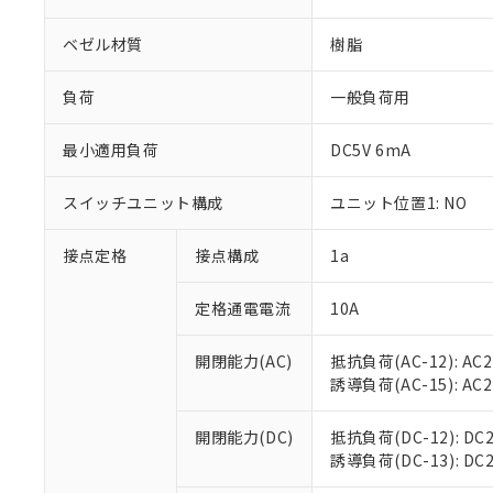
ベゼル材質
樹脂
負荷
一般負荷用
※1 対応状況
最小適用負荷
DC5V 6mA
対応済み：EU
スイッチユニット構成
ユニット位置1: NO
対応予定：EU R
対応予定なし：EU
接点定格
接点構成
1a
調査・確認中：EU
ご利用条件
非該当品：ライセ
※1 中国RoHS
定格通電電流
10A
仕入先様の事情に
があります。
以下の条件をお読
「○」：最大均質
開閉能力(AC)
抵抗負荷(AC-12): AC24
「×」：最大均質
本サービスは
当社は、これ
*EU RoHS指令（10物
誘導負荷(AC-15): AC24V
「－」：未確認で
鉛(Pb) 1000ppm以下、
くものです。
う）を輸出ま
記
説明
六価クロム(Cr(Ⅵ)) 1
当社制御機器
などの必要な
フタル酸ビス(2-エチルヘ
号
開閉能力(DC)
抵抗負荷(DC-12): DC24
*中国RoHS10物質の基準値 
ル（DBP） 1000ppm
在庫状況およ
当社は規制貨
Pb(鉛) :1000ppm、 Hg
誘導負荷(DC-13): DC24
但し、RoHS指令で産
のであり、閲
ます。
Cr(Ⅵ)(六価クロム) : 
フタル酸エステル類の４
○
一定数以
DBP(フタル酸ジブチル) :