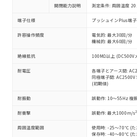
い。
当社は貴社製
DEHP(フタル酸ビス(2-エ
開閉能力説明
測定条件: 周囲温度 2
正式な納期状
置等に一切使
当社販売員に
※2 対応予定月
△
一定数に
当社は、貴社
オムロン制御
また当社は、
端子仕様
プッシュインPlus端
※2 環境保護使
在庫状況およ
部品在庫の切り替
たしません。
－
在庫なし
す。
「ｅ」：有害物質
機器販売
許容操作頻度
電気的: 最大30回/分
マイパーツ機
「10」：通常の
機械的: 最大60回/分
ている必要が
味します。
空
受注生産
お客様が当ウ
※3 非含有証明
「－」：未確認で
白
絶縁抵抗
100MΩ以上 (DC500V
が、当社の製
さい。
下記の非含有証明
耐電圧
各端子とアース間: AC250
※当社の共同
同極端子間: AC2500V 5
いる法人を指
EU RoHS指令（
(初期値)
51物質の非含有証
※本証明書は発行
また、RoHS指
耐振動
誤動作: 10～55Hz 複
混在することから
既に当社にて対応
耐衝撃
誤動作: 最大1000m/s
り割愛しておりま
周囲温度範囲
使用時: -25～70℃
保存時: -40～80℃