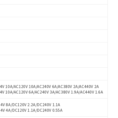
 RoHS指令（10物質）の非含有に対応した製品が提供可能な商品です
oHS指令（10物質）の非含有に対応した製品に切り替える予定のある
 RoHS指令（10物質）の非含有に非対応の商品で、対応品を出す予
 RoHS指令（10物質）の非含有の対応状況を調査中または確認中の
ンス料など無形物で、有害物質有無と関係のない商品です。
○×表
より、非含有部品としていたものが、含有品と判明した場合などやむ
みいただき、同意のうえご利用ください。
材料含有率が中国RoHSの基準値以下であることを示します。
V 10A/AC120V 10A/AC240V 6A/AC380V 2A/AC440V 2A
材料含有率が中国RoHSの基準値を超えていることを示します。
、当社制御機器事業取扱商品の当社在庫状況および標準価格(税抜)
ら貴社製品のうち、外国為替および外国貿易法に定める商品（以下｢
質）：
 10A/AC120V 6A/AC240V 3A/AC380V 1.9A/AC440V 1.6A
す。当社販売部門へお問い合わせください。
 水銀(Hg) 1000ppm以下、 カドミウム(Cd) 100ppm以下、
たは国外への提供する場合は、日本国政府の輸出許可(または役務取
000ppm以下、ポリ臭化ビフェニル類(PBB) 1000ppm以下、ポリ臭化ジフェニルエーテル類(P
事業取扱商品の中には、本サービスの対象外となる商品もあること
手続きをとります。
キシル) (DEHP)(別名：DOP) 1000ppm以下、フタル酸ブチルベンジル（BBP） 100
V 8A/DC120V 2.2A/DC240V 1.1A
(GB/T26572)：
以下、フタル酸ジイソブチル (DIBP) 1000ppm以下
び標準価格照会結果は、記載している更新日時点での社内データに
物を破棄する場合は、完全に破砕するなど、違法に輸出されないよ
(水銀) : 1000ppm、 Cd(カドミウム) : 100ppm、
V 4A/DC120V 1.1A/DC240V 0.55A
業用監視および制御機器に対する適用除外項目は除く。
覧された時点での実際の在庫および標準価格とは異なる場合がある
1000ppm、 PBBs(ポリ臭化ビフェニル類) : 1000ppm、 PBDEs(ポリ臭化ジフェニルエーテル類
物質については閾値を超える意図的な使用がないことを確認しています。
上の在庫あり
 1000ppm、 DIBP(フタル酸ジイソブチル) : 1000ppm、 BBP(フタル酸ブチルベンジル) :