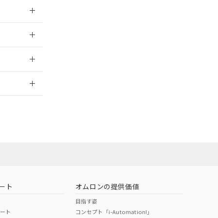
026/05/21
026/05/21
2026/7/29
社担当オムロン
お問い合わせ
ート
オムロンの提供価値
目指す姿
ポート
コンセプト「i-Automation!」