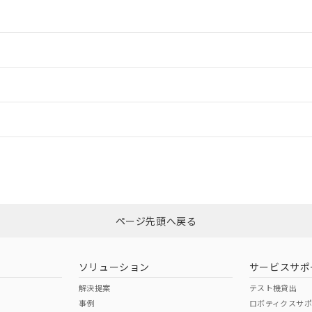
情報更新：2
情報更新：2
ードすることができます。
情報更新：
ログイン/会員登録
適合状況については、「カスタマーサポートセンタ お客様相談室」または貴
みください。
非含有証明書
※3
ページ先頭へ戻る
ダウンロードはこちら
ソリューション
サービスサポ
解決提案
テスト機貸出
事例
ロボティクスサ