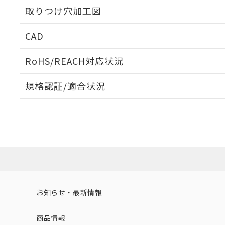
取りつけ穴加工図
CAD
ログイン/会員登録いただくと、CADデータをダウンロ
RoHS/REACH対応状況
規格認証/適合状況
EU RoHS
注意事項・凡例
A22NN-BGM-NWA-P100-NNについての規格認証/
営業員または販売店にお問い合わせください。
ダウンロードデータをご利用いただく前に、以下を必ずお読
対応状況
対応予定月
※1
※2
ソフトウェアの使用条件
対応済み
お知らせ・最新情報
中国 RoHS
注意事項・凡例
商品情報