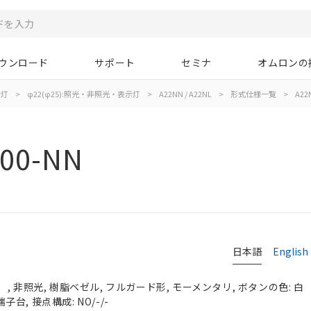
ウンロード
サポート
セミナ
オムロンの
示灯
>
φ22(φ25):照光・非照光・表示灯
>
A22NN / A22NL
>
形式仕様一覧
>
A22
00-NN
日本語
English
, 非照光, 樹脂ベゼル, フルガード形, モーメンタリ, ボタンの色: 白
端子台, 接点構成: NO/-/-