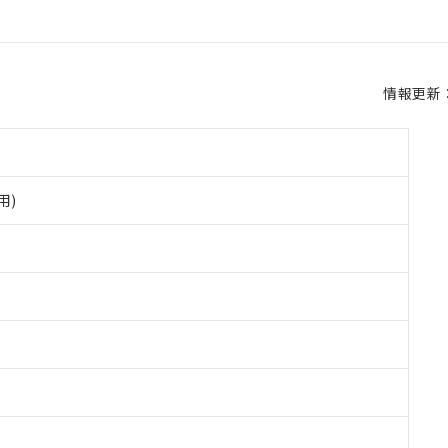
情報更新：2
用)