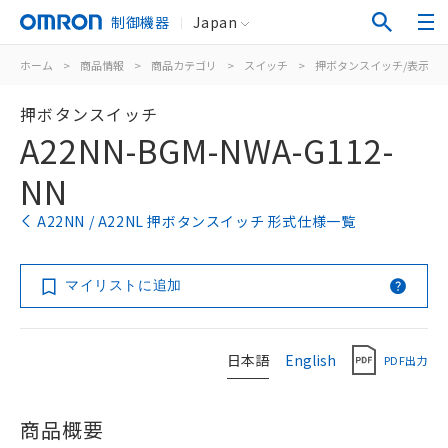
制御機器
Japan
ホーム
>
商品情報
>
商品カテゴリ
>
スイッチ
>
押ボタンスイッチ/表示灯
押ボタンスイッチ
A22NN-BGM-NWA-G112-
NN
A22NN / A22NL 押ボタンスイッチ 形式仕様一覧
マイリストに追加
日本語
English
PDF出力
商品概要