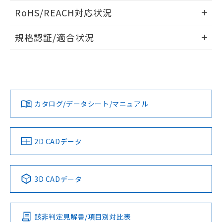
また、RoHS指令のフタル酸エステル類４
ログイン/会員登録いただくと、CADデータをダウンロー
RoHS/REACH対応状況
物質の対応では、対応完了までの期間は出
ドすることができます。
荷製品に未対応品が混在することから備考
情報更新：2026/7/29
欄に対応日を記載しておりました。
規格認証/適合状況
既に当社にて対応品への在庫切替を完了
ログイン/会員登録
EU RoHS
注意事項・凡例
していることから、特段のことがない限
UL認証
CSA認証
CEマーキング
り、2022年1月12日より割愛しておりま
す。
Yes
Yes
Yes
対応状況
対応予定月
※1
※2
ダウンロードデータをご利用いただく前に、以下を必ずお読
みください。
カタログ/データシート/マニュアル
対応済み
ソフトウェアの使用条件
LR型式承認
DNV型式承認
BV型式承認
KR型式承
（イギリス
（ノルウェー
（フランス
（韓国
船舶規格）
船舶規格）
船舶規格）
船舶規格
中国 RoHS
注意事項・凡例
2D CADデータ
No
No
No
No
中国 RoHS表
※1 ※2
3D CADデータ
この製品の規格認証/適合状況ページへ
Pb
Hg
Cd
Cr(VI)
その他の認証はこちらのページからご検索ください
該非判定見解書/項目別対比表
O
O
O
O