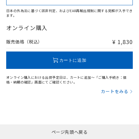
日本の外為法に基づく該非判定、およびEAR再輸出規制に関する見解が入手でき
ます。
"対応済み"や非含有の記載がされた商品であっても、流通
在庫等で未対応品が混在する可能性があります。
オンライン購入
非含有品が必要な際は、弊社営業部門もしくは販売店へお
問い合わせください。
¥ 1,830
販売価格（税込）
この製品のRoHS/REACH対応状況ページへ
カートに追加
オンライン購入における出荷予定日は、カートに追加～「ご購入手続き：価
格・納期の確認」画面にてご確認ください。
カートをみる
ページ先頭へ戻る