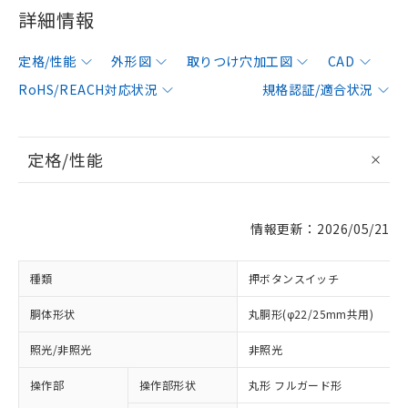
詳細情報
定格/性能
外形図
取りつけ穴加工図
CAD
RoHS/REACH対応状況
規格認証/適合状況
定格/性能
情報更新：2026/05/21
種類
押ボタンスイッチ
胴体形状
丸胴形(φ22/25mm共用)
照光/非照光
非照光
操作部
操作部形状
丸形 フルガード形