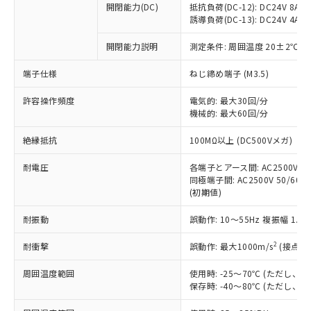
開閉能力(DC)
抵抗負荷(DC-12): DC24V 8A/DC
商品です。
誘導負荷(DC-13): DC24V 4A/DC
対応予定なし：EU RoHS指令（10物質）の
以下の条件をお読みいただき、同意のうえ
非含有に非対応の商品で、対応品を出す予
開閉能力説明
測定条件: 周囲温度 20±2℃、
ご利用ください。
定はありません。
調査・確認中：EU RoHS指令（10物質）の
端子仕様
ねじ締め端子 (M3.5)
本サービスは、当社制御機器事業取扱
※1 中国RoHS○×表
非含有の対応状況を調査中または確認中の
商品の当社在庫状況および標準価格
許容操作頻度
商品です。
電気的: 最大30回/分
(税抜)を提供させていただくもので
「○」：最大均質材料含有率が中国RoHSの
機械的: 最大60回/分
非該当品：ライセンス料など無形物で、有
す。
基準値以下であることを示します。
害物質有無と関係のない商品です。
当社制御機器事業取扱商品の中には、
絶縁抵抗
100MΩ以上 (DC500Vメガ)
「×」：最大均質材料含有率が中国RoHSの
仕入先様の事情により、非含有部品として
本サービスの対象外となる商品もある
基準値を超えていることを示します。
いたものが、含有品と判明した場合などや
当社は、これら貴社製品のうち、外国
ことをご了承ください。
耐電圧
各端子とアース間: AC2500V 50/
「－」：未確認です。当社販売部門へお問
むを得ず変更することがあります。
為替および外国貿易法に定める商品
同極端子間: AC2500V 50/60Hz
在庫状況および標準価格照会結果は、
い合わせください。
（以下｢規制貨物等」という）を輸出
(初期値)
記載している更新日時点での社内デー
*EU RoHS指令（10物質）：
または国外への提供する場合は、日本
記
タに基づき作成されるものであり、閲
説明
鉛(Pb) 1000ppm以下、 水銀(Hg) 1000ppm以下、 カド
*中国RoHS10物質の基準値 (GB/T26572)：
耐振動
誤動作: 10～55Hz 複振幅 1.
国政府の輸出許可(または役務取引許
号
覧された時点での実際の在庫および標
ミウム(Cd) 100ppm以下、
Pb(鉛) :1000ppm、 Hg(水銀) : 1000ppm、 Cd(カドミウ
可)を取得するなどの必要な手続きを
六価クロム(Cr(Ⅵ)) 1000ppm以下、ポリ臭化ビフェニル
ム) : 100ppm、
準価格とは異なる場合があることをご
類(PBB) 1000ppm以下、ポリ臭化ジフェニルエーテル類
2
耐衝撃
誤動作: 最大1000m/s
(接点開
Cr(Ⅵ)(六価クロム) : 1000ppm、 PBBs(ポリ臭化ビフェ
とります。
了承ください。
(PBDE) 1000ppm以下、フタル酸ビス(2-エチルヘキシ
○
一定数以上の在庫あり
ニル類) : 1000ppm、 PBDEs(ポリ臭化ジフェニルエーテ
当社は規制貨物を破棄する場合は、完
ル) (DEHP)(別名：DOP) 1000ppm以下、フタル酸ブチ
正式な納期状況および標準価格はお客
ル類) : 1000ppm、
周囲温度範囲
使用時: -25～70℃ (ただし
ルベンジル（BBP） 1000ppm以下、フタル酸ジブチル
全に破砕するなど、違法に輸出されな
DBP(フタル酸ジブチル) : 1000ppm、 DIBP(フタル酸ジ
様のお取引先、またはお客様担当のオ
保存時: -40～80℃ (ただし
（DBP） 1000ppm以下、フタル酸ジイソブチル
イソブチル) : 1000ppm、 BBP(フタル酸ブチルベンジ
△
一定数には満たないが在庫あり
いよう必要な手段を講じます。
ムロン制御機器販売店・当社販売員に
(DIBP) 1000ppm以下
ル) : 1000ppm、
当社は貴社製品を、核兵器、ミサイ
但し、RoHS指令で産業用監視および制御機器に対する
DEHP(フタル酸ビス(2-エチルヘキシル)) : 1000ppm