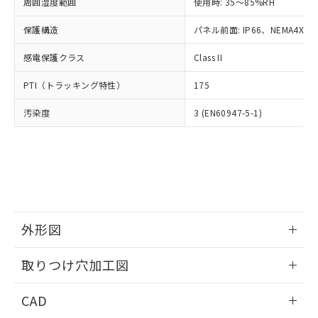
ご相談ください。
周囲湿度範囲
使用時: 35～85%RH
適用除外項目は除く。
ル、化学兵器、生物兵器またはその他
－
在庫なし(最新の在庫状況につ
オムロン制御機器販売店や当社販売拠
フタル酸エステル類の４物質については閾値を超える意
武器並びにこれらの製造装置等に一切
いては、お客様のお取引先、ま
図的な使用がないことを確認しています。
保護構造
パネル前面: IP66、NEMA4X, N
点は「
販売ネットワーク
」をご確認
※2 環境保護使用期限
使用いたしません。
たはお客様担当のオムロン制御
ください。
当社は、貴社製品を第三者に販売する
感電保護クラス
Class II
機器販売店・当社販売員にご確
在庫状況および標準価格結果を当社の
※2 対応予定月
「ｅ」：有害物質（10物質）のすべてが基
場合は、上記1、2および3の内容を当
認ください)
事前の承諾なく第三者に漏洩または開
準値以下であることを示します。
PTI（トラッキング特性）
175
該第三者に通知します。また当社は、
示しないようお願いします。
部品在庫の切り替え状況などにより、予定
「10」：通常の使用状況下において有害物
販売先および販売に係わる関係者が違
マイパーツ機能（部品リスト作成サー
空
受注生産機種、また在庫状況の
汚染度
3 (EN60947-5-1)
月が前後することがあります。
質が外部に漏えいし、環境に深刻な影響を
法に輸出するおそれがある場合は、取
ビス）をご利用いただくには、I-Web
白
情報を公開していない機種
及ぼさない年数を意味します。
り引きをいたしません。
メンバーズにご登録されている必要が
「－」：未確認です。当社販売部門へお問
あります。
い合わせください。
お客様が当ウェブサイト上で当社にご
※3 非含有証明書ダウンロード
登録された部品リストについて、当社
および当社の共同利用者が、当社の製
下記の非含有証明書をダウンロードするこ
品・サービスに関するお客様との取
とができます。
合意する
キャンセル
引・商談に必要な範囲で利用すること
外形図
をご了承ください。
EU RoHS指令（10物質）の非含有証明書
※当社の共同利用者とは、
情報更新：2026/05/21
"個人情報
取りつけ穴加工図
51物質の非含有証明書（当社基準）
の共同利用に関して"
の「1.共同利
※本証明書は発行日時点で非含有を証明す
用者の範囲」に記載されている法人を
情報更新：2026/05/21
るもので、過去に遡って非含有を証明する
CAD
指します。
ものではありません。