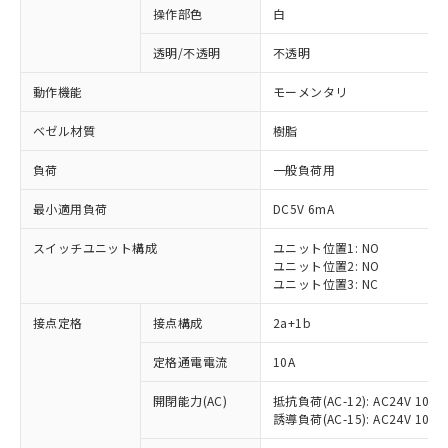
操作部色
白
透明/不透明
不透明
動作機能
モーメンタリ
ベゼル材質
樹脂
負荷
一般負荷用
最小適用負荷
DC5V 6mA
スイッチユニット構成
ユニット位置1: NO
ユニット位置2: NO
ユニット位置3: NC
※1 対応状況
接点定格
接点構成
2a+1b
対応済み：EU RoHS指令（10物質）の
定格通電電流
10A
非含有に対応した製品が提供可能な商品で
開閉能力(AC)
抵抗負荷(AC-12): AC24V 10A/A
す。
誘導負荷(AC-15): AC24V 10A/AC
対応予定：EU RoHS指令（10物質）の非含
ご利用条件
有に対応した製品に切り替える予定のある