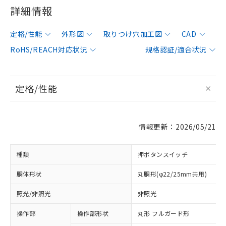
詳細情報
定格/性能
外形図
取りつけ穴加工図
CAD
RoHS/REACH対応状況
規格認証/適合状況
定格/性能
情報更新：2026/05/21
種類
押ボタンスイッチ
胴体形状
丸胴形(φ22/25mm共用)
照光/非照光
非照光
操作部
操作部形状
丸形 フルガード形