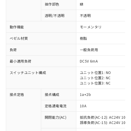
操作部色
緑
透明/不透明
不透明
動作機能
モーメンタリ
ベゼル材質
樹脂
負荷
一般負荷用
最小適用負荷
DC5V 6mA
スイッチユニット構成
ユニット位置1: NO
ユニット位置2: NC
ユニット位置3: NC
※1 対応状況
接点定格
接点構成
1a+2b
対応済み：EU RoHS指令（10物質）の
定格通電電流
10A
非含有に対応した製品が提供可能な商品で
開閉能力(AC)
抵抗負荷(AC-12): AC24V 10A/A
す。
誘導負荷(AC-15): AC24V 10A/AC
対応予定：EU RoHS指令（10物質）の非含
ご利用条件
有に対応した製品に切り替える予定のある