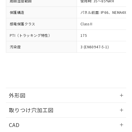
ご相談ください。
周囲湿度範囲
使用時: 35～85%RH
適用除外項目は除く。
ル、化学兵器、生物兵器またはその他
－
在庫なし(最新の在庫状況につ
オムロン制御機器販売店や当社販売拠
フタル酸エステル類の４物質については閾値を超える意
武器並びにこれらの製造装置等に一切
いては、お客様のお取引先、ま
図的な使用がないことを確認しています。
保護構造
パネル前面: IP66、NEMA4X, N
点は「
販売ネットワーク
」をご確認
※2 環境保護使用期限
使用いたしません。
たはお客様担当のオムロン制御
ください。
当社は、貴社製品を第三者に販売する
感電保護クラス
Class II
機器販売店・当社販売員にご確
在庫状況および標準価格結果を当社の
※2 対応予定月
「ｅ」：有害物質（10物質）のすべてが基
場合は、上記1、2および3の内容を当
認ください)
事前の承諾なく第三者に漏洩または開
準値以下であることを示します。
PTI（トラッキング特性）
175
該第三者に通知します。また当社は、
示しないようお願いします。
部品在庫の切り替え状況などにより、予定
「10」：通常の使用状況下において有害物
販売先および販売に係わる関係者が違
マイパーツ機能（部品リスト作成サー
空
受注生産機種、また在庫状況の
汚染度
3 (EN60947-5-1)
月が前後することがあります。
質が外部に漏えいし、環境に深刻な影響を
法に輸出するおそれがある場合は、取
ビス）をご利用いただくには、I-Web
白
情報を公開していない機種
及ぼさない年数を意味します。
り引きをいたしません。
メンバーズにご登録されている必要が
「－」：未確認です。当社販売部門へお問
あります。
い合わせください。
お客様が当ウェブサイト上で当社にご
※3 非含有証明書ダウンロード
登録された部品リストについて、当社
および当社の共同利用者が、当社の製
下記の非含有証明書をダウンロードするこ
品・サービスに関するお客様との取
とができます。
合意する
キャンセル
引・商談に必要な範囲で利用すること
外形図
をご了承ください。
EU RoHS指令（10物質）の非含有証明書
※当社の共同利用者とは、
情報更新：2026/05/21
"個人情報
取りつけ穴加工図
51物質の非含有証明書（当社基準）
の共同利用に関して"
の「1.共同利
※本証明書は発行日時点で非含有を証明す
用者の範囲」に記載されている法人を
情報更新：2026/05/21
るもので、過去に遡って非含有を証明する
CAD
指します。
ものではありません。