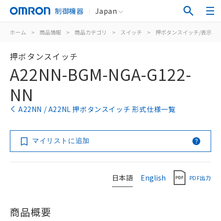
制御機器
Japan
ホーム
>
商品情報
>
商品カテゴリ
>
スイッチ
>
押ボタンスイッチ/表示灯
押ボタンスイッチ
A22NN-BGM-NGA-G122-
NN
A22NN / A22NL 押ボタンスイッチ 形式仕様一覧
マイリストに追加
日本語
English
PDF出力
商品概要