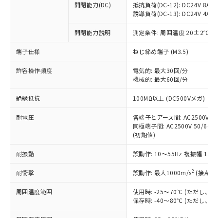
開閉能力(DC)
抵抗負荷(DC-12): DC24V 8A/DC
商品です。
誘導負荷(DC-13): DC24V 4A/DC
対応予定なし：EU RoHS指令（10物質）の
以下の条件をお読みいただき、同意のうえ
非含有に非対応の商品で、対応品を出す予
開閉能力説明
測定条件: 周囲温度 20±2℃、
ご利用ください。
定はありません。
調査・確認中：EU RoHS指令（10物質）の
端子仕様
ねじ締め端子 (M3.5)
本サービスは、当社制御機器事業取扱
※1 中国RoHS○×表
非含有の対応状況を調査中または確認中の
商品の当社在庫状況および標準価格
許容操作頻度
商品です。
電気的: 最大30回/分
(税抜)を提供させていただくもので
「○」：最大均質材料含有率が中国RoHSの
機械的: 最大60回/分
非該当品：ライセンス料など無形物で、有
す。
基準値以下であることを示します。
害物質有無と関係のない商品です。
当社制御機器事業取扱商品の中には、
絶縁抵抗
100MΩ以上 (DC500Vメガ)
「×」：最大均質材料含有率が中国RoHSの
仕入先様の事情により、非含有部品として
本サービスの対象外となる商品もある
基準値を超えていることを示します。
いたものが、含有品と判明した場合などや
当社は、これら貴社製品のうち、外国
ことをご了承ください。
耐電圧
各端子とアース間: AC2500V 50/
「－」：未確認です。当社販売部門へお問
むを得ず変更することがあります。
為替および外国貿易法に定める商品
同極端子間: AC2500V 50/60Hz
在庫状況および標準価格照会結果は、
い合わせください。
（以下｢規制貨物等」という）を輸出
(初期値)
記載している更新日時点での社内デー
*EU RoHS指令（10物質）：
または国外への提供する場合は、日本
記
タに基づき作成されるものであり、閲
説明
鉛(Pb) 1000ppm以下、 水銀(Hg) 1000ppm以下、 カド
*中国RoHS10物質の基準値 (GB/T26572)：
耐振動
誤動作: 10～55Hz 複振幅 1.
国政府の輸出許可(または役務取引許
号
覧された時点での実際の在庫および標
ミウム(Cd) 100ppm以下、
Pb(鉛) :1000ppm、 Hg(水銀) : 1000ppm、 Cd(カドミウ
可)を取得するなどの必要な手続きを
六価クロム(Cr(Ⅵ)) 1000ppm以下、ポリ臭化ビフェニル
ム) : 100ppm、
準価格とは異なる場合があることをご
類(PBB) 1000ppm以下、ポリ臭化ジフェニルエーテル類
2
耐衝撃
誤動作: 最大1000m/s
(接点開
Cr(Ⅵ)(六価クロム) : 1000ppm、 PBBs(ポリ臭化ビフェ
とります。
了承ください。
(PBDE) 1000ppm以下、フタル酸ビス(2-エチルヘキシ
○
一定数以上の在庫あり
ニル類) : 1000ppm、 PBDEs(ポリ臭化ジフェニルエーテ
当社は規制貨物を破棄する場合は、完
ル) (DEHP)(別名：DOP) 1000ppm以下、フタル酸ブチ
正式な納期状況および標準価格はお客
ル類) : 1000ppm、
周囲温度範囲
使用時: -25～70℃ (ただし
ルベンジル（BBP） 1000ppm以下、フタル酸ジブチル
全に破砕するなど、違法に輸出されな
DBP(フタル酸ジブチル) : 1000ppm、 DIBP(フタル酸ジ
様のお取引先、またはお客様担当のオ
保存時: -40～80℃ (ただし
（DBP） 1000ppm以下、フタル酸ジイソブチル
イソブチル) : 1000ppm、 BBP(フタル酸ブチルベンジ
△
一定数には満たないが在庫あり
いよう必要な手段を講じます。
ムロン制御機器販売店・当社販売員に
(DIBP) 1000ppm以下
ル) : 1000ppm、
当社は貴社製品を、核兵器、ミサイ
但し、RoHS指令で産業用監視および制御機器に対する
DEHP(フタル酸ビス(2-エチルヘキシル)) : 1000ppm