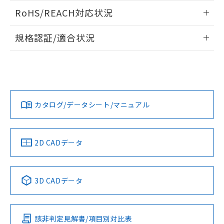
また、RoHS指令のフタル酸エステル類４
ログイン/会員登録いただくと、CADデータをダウンロー
RoHS/REACH対応状況
物質の対応では、対応完了までの期間は出
ドすることができます。
荷製品に未対応品が混在することから備考
情報更新：2026/7/29
欄に対応日を記載しておりました。
規格認証/適合状況
既に当社にて対応品への在庫切替を完了
ログイン/会員登録
EU RoHS
注意事項・凡例
していることから、特段のことがない限
UL認証
CSA認証
CEマーキング
り、2022年1月12日より割愛しておりま
す。
Yes
Yes
Yes
対応状況
対応予定月
※1
※2
ダウンロードデータをご利用いただく前に、以下を必ずお読
みください。
カタログ/データシート/マニュアル
対応済み
ソフトウェアの使用条件
LR型式承認
DNV型式承認
BV型式承認
KR型式承
（イギリス
（ノルウェー
（フランス
（韓国
船舶規格）
船舶規格）
船舶規格）
船舶規格
中国 RoHS
注意事項・凡例
2D CADデータ
No
No
No
No
中国 RoHS表
※1 ※2
3D CADデータ
この製品の規格認証/適合状況ページへ
Pb
Hg
Cd
Cr(VI)
その他の認証はこちらのページからご検索ください
該非判定見解書/項目別対比表
O
O
O
O