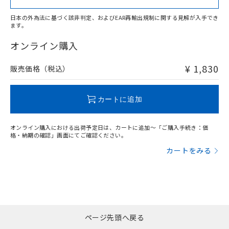
日本の外為法に基づく該非判定、およびEAR再輸出規制に関する見解が入手でき
ます。
"対応済み"や非含有の記載がされた商品であっても、流通
在庫等で未対応品が混在する可能性があります。
オンライン購入
非含有品が必要な際は、弊社営業部門もしくは販売店へお
問い合わせください。
¥ 1,830
販売価格（税込）
この製品のRoHS/REACH対応状況ページへ
カートに追加
オンライン購入における出荷予定日は、カートに追加～「ご購入手続き：価
格・納期の確認」画面にてご確認ください。
カートをみる
ページ先頭へ戻る