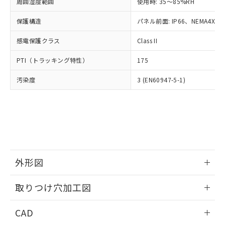
ご相談ください。
周囲湿度範囲
使用時: 35～85%RH
適用除外項目は除く。
ル、化学兵器、生物兵器またはその他
－
在庫なし(最新の在庫状況につ
オムロン制御機器販売店や当社販売拠
フタル酸エステル類の４物質については閾値を超える意
武器並びにこれらの製造装置等に一切
いては、お客様のお取引先、ま
図的な使用がないことを確認しています。
保護構造
パネル前面: IP66、NEMA4X, N
点は「
販売ネットワーク
」をご確認
※2 環境保護使用期限
使用いたしません。
たはお客様担当のオムロン制御
ください。
当社は、貴社製品を第三者に販売する
感電保護クラス
Class II
機器販売店・当社販売員にご確
在庫状況および標準価格結果を当社の
※2 対応予定月
「ｅ」：有害物質（10物質）のすべてが基
場合は、上記1、2および3の内容を当
認ください)
事前の承諾なく第三者に漏洩または開
準値以下であることを示します。
PTI（トラッキング特性）
175
該第三者に通知します。また当社は、
示しないようお願いします。
部品在庫の切り替え状況などにより、予定
「10」：通常の使用状況下において有害物
販売先および販売に係わる関係者が違
マイパーツ機能（部品リスト作成サー
空
受注生産機種、また在庫状況の
汚染度
3 (EN60947-5-1)
月が前後することがあります。
質が外部に漏えいし、環境に深刻な影響を
法に輸出するおそれがある場合は、取
ビス）をご利用いただくには、I-Web
白
情報を公開していない機種
及ぼさない年数を意味します。
り引きをいたしません。
メンバーズにご登録されている必要が
「－」：未確認です。当社販売部門へお問
あります。
い合わせください。
お客様が当ウェブサイト上で当社にご
※3 非含有証明書ダウンロード
登録された部品リストについて、当社
および当社の共同利用者が、当社の製
下記の非含有証明書をダウンロードするこ
品・サービスに関するお客様との取
とができます。
合意する
キャンセル
引・商談に必要な範囲で利用すること
外形図
をご了承ください。
EU RoHS指令（10物質）の非含有証明書
※当社の共同利用者とは、
情報更新：2026/05/21
"個人情報
取りつけ穴加工図
51物質の非含有証明書（当社基準）
の共同利用に関して"
の「1.共同利
※本証明書は発行日時点で非含有を証明す
用者の範囲」に記載されている法人を
情報更新：2026/05/21
るもので、過去に遡って非含有を証明する
CAD
指します。
ものではありません。