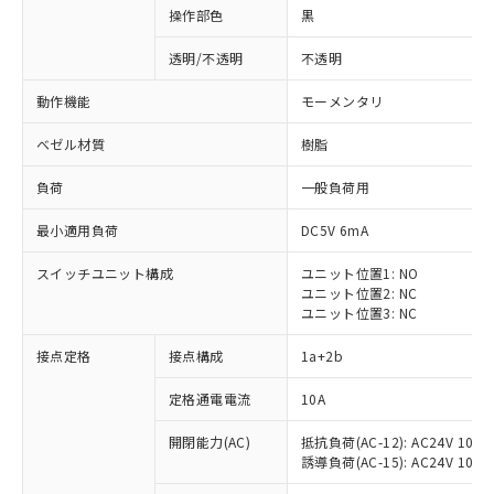
操作部色
黒
透明/不透明
不透明
動作機能
モーメンタリ
ベゼル材質
樹脂
負荷
一般負荷用
最小適用負荷
DC5V 6mA
スイッチユニット構成
ユニット位置1: NO
ユニット位置2: NC
ユニット位置3: NC
※1 対応状況
接点定格
接点構成
1a+2b
対応済み：EU RoHS指令（10物質）の
定格通電電流
10A
非含有に対応した製品が提供可能な商品で
開閉能力(AC)
抵抗負荷(AC-12): AC24V 10A/A
す。
誘導負荷(AC-15): AC24V 10A/AC
対応予定：EU RoHS指令（10物質）の非含
ご利用条件
有に対応した製品に切り替える予定のある