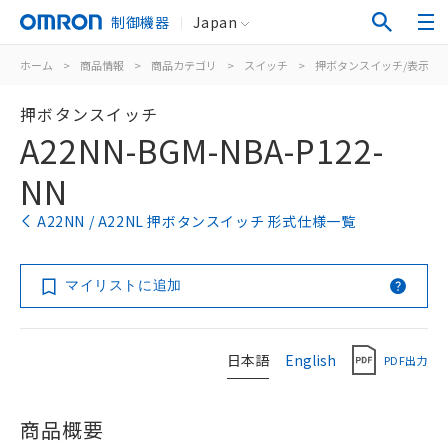
制御機器
Japan
ホーム
>
商品情報
>
商品カテゴリ
>
スイッチ
>
押ボタンスイッチ/表示灯
押ボタンスイッチ
A22NN-BGM-NBA-P122-
NN
A22NN / A22NL 押ボタンスイッチ 形式仕様一覧
マイリストに追加
日本語
English
PDF出力
商品概要