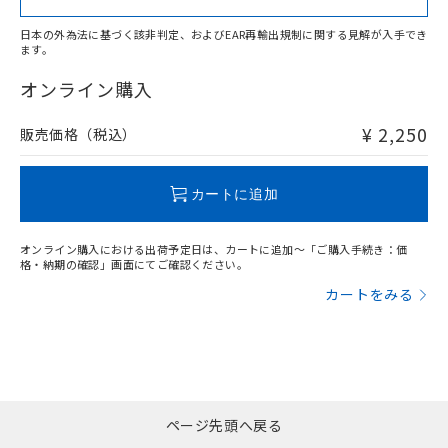
日本の外為法に基づく該非判定、およびEAR再輸出規制に関する見解が入手でき
ます。
"対応済み"や非含有の記載がされた商品であっても、流通
在庫等で未対応品が混在する可能性があります。
オンライン購入
非含有品が必要な際は、弊社営業部門もしくは販売店へお
問い合わせください。
¥ 2,250
販売価格（税込）
この製品のRoHS/REACH対応状況ページへ
カートに追加
オンライン購入における出荷予定日は、カートに追加～「ご購入手続き：価
格・納期の確認」画面にてご確認ください。
カートをみる
ページ先頭へ戻る