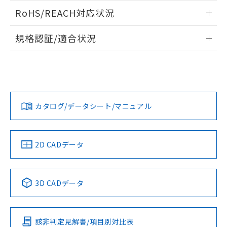
また、RoHS指令のフタル酸エステル類４
ログイン/会員登録いただくと、CADデータをダウンロー
RoHS/REACH対応状況
物質の対応では、対応完了までの期間は出
ドすることができます。
荷製品に未対応品が混在することから備考
情報更新：2026/7/29
欄に対応日を記載しておりました。
規格認証/適合状況
既に当社にて対応品への在庫切替を完了
ログイン/会員登録
EU RoHS
注意事項・凡例
A22NN-BGM-NBA-P122-NNについての規格認証/適合状況に
していることから、特段のことがない限
ついては、「カスタマーサポートセンタ お客様相談室」また
り、2022年1月12日より割愛しておりま
は貴社担当オムロン営業員または販売店にお問い合わせくだ
す。
対応状況
対応予定月
※1
※2
さい。
ダウンロードデータをご利用いただく前に、以下を必ずお読
みください。
カタログ/データシート/マニュアル
対応済み
ソフトウェアの使用条件
お問い合わせ
中国 RoHS
注意事項・凡例
2D CADデータ
中国 RoHS表
※1 ※2
3D CADデータ
Pb
Hg
Cd
Cr(VI)
該非判定見解書/項目別対比表
O
O
O
O