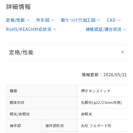
詳細情報
定格/性能
外形図
取りつけ穴加工図
CAD
RoHS/REACH対応状況
規格認証/適合状況
定格/性能
情報更新：2026/05/21
種類
押ボタンスイッチ
胴体形状
丸胴形(φ22/25mm共用)
照光/非照光
非照光
操作部
操作部形状
丸形 フルガード形