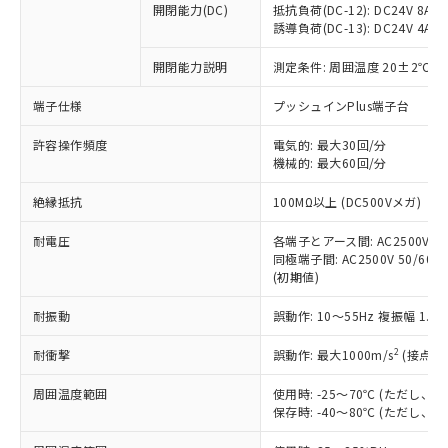
開閉能力(DC)
抵抗負荷(DC-12): DC24V 8A/DC
商品です。
誘導負荷(DC-13): DC24V 4A/DC
対応予定なし：EU RoHS指令（10物質）の
以下の条件をお読みいただき、同意のうえ
非含有に非対応の商品で、対応品を出す予
開閉能力説明
測定条件: 周囲温度 20±2℃、
ご利用ください。
定はありません。
調査・確認中：EU RoHS指令（10物質）の
端子仕様
プッシュインPlus端子台
本サービスは、当社制御機器事業取扱
※1 中国RoHS○×表
非含有の対応状況を調査中または確認中の
商品の当社在庫状況および標準価格
許容操作頻度
商品です。
電気的: 最大30回/分
(税抜)を提供させていただくもので
「○」：最大均質材料含有率が中国RoHSの
機械的: 最大60回/分
非該当品：ライセンス料など無形物で、有
す。
基準値以下であることを示します。
害物質有無と関係のない商品です。
当社制御機器事業取扱商品の中には、
絶縁抵抗
100MΩ以上 (DC500Vメガ)
「×」：最大均質材料含有率が中国RoHSの
仕入先様の事情により、非含有部品として
本サービスの対象外となる商品もある
基準値を超えていることを示します。
いたものが、含有品と判明した場合などや
当社は、これら貴社製品のうち、外国
ことをご了承ください。
耐電圧
各端子とアース間: AC2500V 50/
「－」：未確認です。当社販売部門へお問
むを得ず変更することがあります。
為替および外国貿易法に定める商品
同極端子間: AC2500V 50/60Hz
在庫状況および標準価格照会結果は、
い合わせください。
（以下｢規制貨物等」という）を輸出
(初期値)
記載している更新日時点での社内デー
*EU RoHS指令（10物質）：
または国外への提供する場合は、日本
記
タに基づき作成されるものであり、閲
説明
鉛(Pb) 1000ppm以下、 水銀(Hg) 1000ppm以下、 カド
*中国RoHS10物質の基準値 (GB/T26572)：
耐振動
誤動作: 10～55Hz 複振幅 1.
国政府の輸出許可(または役務取引許
号
覧された時点での実際の在庫および標
ミウム(Cd) 100ppm以下、
Pb(鉛) :1000ppm、 Hg(水銀) : 1000ppm、 Cd(カドミウ
可)を取得するなどの必要な手続きを
六価クロム(Cr(Ⅵ)) 1000ppm以下、ポリ臭化ビフェニル
ム) : 100ppm、
準価格とは異なる場合があることをご
類(PBB) 1000ppm以下、ポリ臭化ジフェニルエーテル類
2
耐衝撃
誤動作: 最大1000m/s
(接点開
Cr(Ⅵ)(六価クロム) : 1000ppm、 PBBs(ポリ臭化ビフェ
とります。
了承ください。
(PBDE) 1000ppm以下、フタル酸ビス(2-エチルヘキシ
○
一定数以上の在庫あり
ニル類) : 1000ppm、 PBDEs(ポリ臭化ジフェニルエーテ
当社は規制貨物を破棄する場合は、完
ル) (DEHP)(別名：DOP) 1000ppm以下、フタル酸ブチ
正式な納期状況および標準価格はお客
ル類) : 1000ppm、
周囲温度範囲
使用時: -25～70℃ (ただし
ルベンジル（BBP） 1000ppm以下、フタル酸ジブチル
全に破砕するなど、違法に輸出されな
DBP(フタル酸ジブチル) : 1000ppm、 DIBP(フタル酸ジ
様のお取引先、またはお客様担当のオ
保存時: -40～80℃ (ただし
（DBP） 1000ppm以下、フタル酸ジイソブチル
イソブチル) : 1000ppm、 BBP(フタル酸ブチルベンジ
△
一定数には満たないが在庫あり
いよう必要な手段を講じます。
ムロン制御機器販売店・当社販売員に
(DIBP) 1000ppm以下
ル) : 1000ppm、
当社は貴社製品を、核兵器、ミサイ
但し、RoHS指令で産業用監視および制御機器に対する
DEHP(フタル酸ビス(2-エチルヘキシル)) : 1000ppm