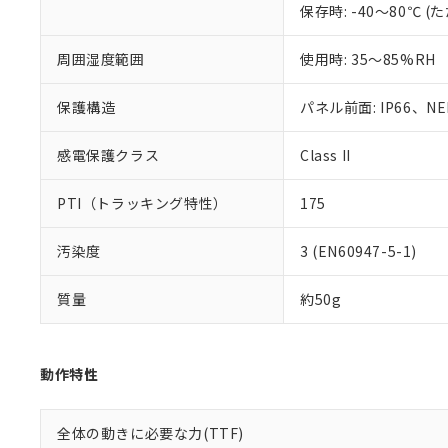
保存時: -40～80℃
混在することから
既に当社にて対応
り割愛しておりま
周囲湿度範囲
使用時: 35～85%RH
保護構造
パネル前面: IP66、NEM
感電保護クラス
Class II
PTI（トラッキング特性）
175
汚染度
3 (EN60947-5-1)
質量
約50g
動作特性
全体の動きに必要な力(TTF)