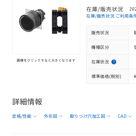
在庫/販売状況
20
在庫/販売状況 ご利用条
販売状況
機種区分
画像をクリックすると大きくなります
在庫状況
標準価格(税別)
詳細情報
定格/性能
外形図
取りつけ穴加工図
CAD