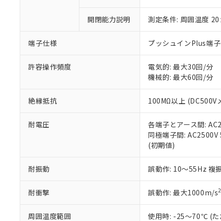
「×」：最大均質
本サービスは
当社は、これ
*EU RoHS指令（10物
「－」：未確認で
鉛(Pb) 1000ppm以下、
開閉能力説明
測定条件: 周囲温度 2
くものです。
う）を輸出ま
記
説明
六価クロム(Cr(Ⅵ)) 1
当社制御機器
などの必要な
フタル酸ビス(2-エチルヘ
号
*中国RoHS10物質の基準値 
ル（DBP） 1000ppm
在庫状況およ
当社は規制貨
端子仕様
プッシュインPlus端
Pb(鉛) :1000ppm、 Hg
但し、RoHS指令で産
のであり、閲
ます。
Cr(Ⅵ)(六価クロム) : 
フタル酸エステル類の４
○
一定数以
DBP(フタル酸ジブチル) :
い。
当社は貴社製
許容操作頻度
電気的: 最大30回/分
DEHP(フタル酸ビス(2-エ
正式な納期状
置等に一切使
機械的: 最大60回/分
当社販売員に
※2 対応予定月
△
一定数に
当社は、貴社
オムロン制御
また当社は、
※2 環境保護使
絶縁抵抗
100MΩ以上 (DC500V
在庫状況およ
部品在庫の切り替
たしません。
－
在庫なし
す。
「ｅ」：有害物質
機器販売
耐電圧
各端子とアース間: AC250
マイパーツ機
「10」：通常の
同極端子間: AC2500V 5
ている必要が
味します。
空
受注生産
(初期値)
お客様が当ウ
※3 非含有証明
「－」：未確認で
白
が、当社の製
さい。
下記の非含有証明
耐振動
誤動作: 10～55Hz 複
※当社の共同
いる法人を指
EU RoHS指令（
耐衝撃
誤動作: 最大1000m/s
51物質の非含有証
※本証明書は発行
周囲温度範囲
使用時: -25～70℃
また、RoHS指