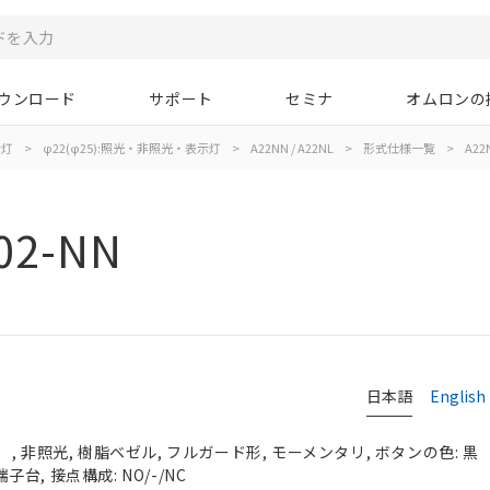
ウンロード
サポート
セミナ
オムロンの
示灯
>
φ22(φ25):照光・非照光・表示灯
>
A22NN / A22NL
>
形式仕様一覧
>
A22
02-NN
日本語
English
, 非照光, 樹脂ベゼル, フルガード形, モーメンタリ, ボタンの色: 黒
端子台, 接点構成: NO/-/NC