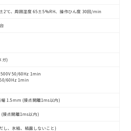
材料含有率が中国RoHSの基準値を超えていることを示します。
、当社制御機器事業取扱商品の当社在庫状況および標準価格(税抜)
ら貴社製品のうち、外国為替および外国貿易法に定める商品（以下｢
質）：
す。当社販売部門へお問い合わせください。
 水銀(Hg) 1000ppm以下、 カドミウム(Cd) 100ppm以下、
0±2℃、周囲湿度 65±5%RH、操作ひん度 30回/min
たは国外への提供する場合は、日本国政府の輸出許可(または役務取
000ppm以下、ポリ臭化ビフェニル類(PBB) 1000ppm以下、ポリ臭化ジフェニルエーテル類(P
事業取扱商品の中には、本サービスの対象外となる商品もあること
手続きをとります。
キシル) (DEHP)(別名：DOP) 1000ppm以下、フタル酸ブチルベンジル（BBP） 100
(GB/T26572)：
以下、フタル酸ジイソブチル (DIBP) 1000ppm以下
び標準価格照会結果は、記載している更新日時点での社内データに
物を破棄する場合は、完全に破砕するなど、違法に輸出されないよ
子台
(水銀) : 1000ppm、 Cd(カドミウム) : 100ppm、
業用監視および制御機器に対する適用除外項目は除く。
覧された時点での実際の在庫および標準価格とは異なる場合がある
1000ppm、 PBBs(ポリ臭化ビフェニル類) : 1000ppm、 PBDEs(ポリ臭化ジフェニルエーテル類
物質については閾値を超える意図的な使用がないことを確認しています。
上の在庫あり
 1000ppm、 DIBP(フタル酸ジイソブチル) : 1000ppm、 BBP(フタル酸ブチルベンジル) :
品を、核兵器、ミサイル、化学兵器、生物兵器またはその他武器並
チルヘキシル)) : 1000ppm
況および標準価格はお客様のお取引先、またはお客様担当のオムロ
用いたしません。
ご相談ください。
は満たないが在庫あり
製品を第三者に販売する場合は、上記1、2および3の内容を当該第
機器販売店や当社販売拠点は「
販売ネットワーク
」をご確認くだ
販売先および販売に係わる関係者が違法に輸出するおそれがある場
用期限
メガ)
び標準価格結果を当社の事前の承諾なく第三者に漏洩または開示し
え状況などにより、予定月が前後することがあります。
(最新の在庫状況については、お客様のお取引先、またはお客様担当
（10物質）のすべてが基準値以下であることを示します。
店・当社販売員にご確認ください)
0V 50/60Hz 1min
能（部品リスト作成サービス）をご利用いただくには、I-Webメン
使用状況下において有害物質が外部に漏えいし、環境に深刻な影響を
0/60Hz 1min
あります。
機種、また在庫状況の情報を公開していない機種
ェブサイト上で当社にご登録された部品リストについて、当社およ
書ダウンロード
す。当社販売部門へお問い合わせください。
品・サービスに関するお客様との取引・商談に必要な範囲で利用す
合意する
キャンセル
書をダウンロードすることができます。
振幅 1.5mm (接点開離1ms以内)
利用者とは、
"個人情報の共同利用に関して"
の「1.共同利用者の
します。
10物質）の非含有証明書
2
(接点開離1ms以内)
明書（当社基準）
日時点で非含有を証明するもので、過去に遡って非含有を証明するも
 (ただし、氷結、結露しないこと)
令のフタル酸エステル類４物質の対応では、対応完了までの期間は出