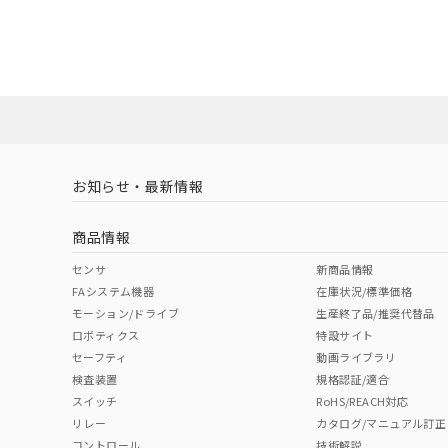
EU RoHS
注意事項・凡例
A22NN-BGM-NBA-P102-NNについての規格認証/
営業員または販売店にお問い合わせください。
ダウンロードデータをご利用いただく前に、以下を必ずお読
対応状況
対応予定月
※1
※2
ソフトウェアの使用条件
対応済み
お知らせ・最新情報
中国 RoHS
注意事項・凡例
商品情報
中国 RoHS表
※1 ※2
センサ
新商品情報
FAシステム機器
在庫状況/標準価格
Pb
Hg
Cd
Cr(V
モーション/ドライブ
生産終了品/推奨代替品
ロボティクス
特設サイト
セーフティ
動画ライブラリ
検査装置
規格認証/適合
O
O
O
O
スイッチ
RoHS/REACH対応
リレー
カタログ/マニュアル訂正
コントロール
技術解説