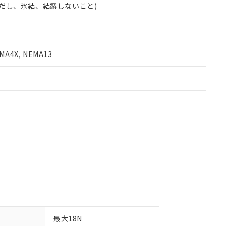
 (ただし、氷結、結露しないこと)
備考欄に対応日を記載しておりました。
品への在庫切替を完了していることから、特段のことがない限り、20
す。
A4X, NEMA13
最大18N