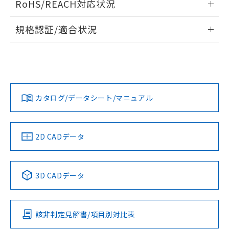
RoHS/REACH対応状況
ドすることができます。
物質の対応では、対応完了までの期間は出
荷製品に未対応品が混在することから備考
情報更新：2026/7/29
規格認証/適合状況
欄に対応日を記載しておりました。
既に当社にて対応品への在庫切替を完了
ログイン/会員登録
EU RoHS
注意事項・凡例
A22NN-BGM-NBA-P101-NNについての規格認証/適合状況に
していることから、特段のことがない限
ついては、「カスタマーサポートセンタ お客様相談室」また
り、2022年1月12日より割愛しておりま
は貴社担当オムロン営業員または販売店にお問い合わせくだ
す。
対応状況
対応予定月
※1
※2
さい。
ダウンロードデータをご利用いただく前に、以下を必ずお読
みください。
カタログ/データシート/マニュアル
対応済み
ソフトウェアの使用条件
お問い合わせ
中国 RoHS
注意事項・凡例
2D CADデータ
中国 RoHS表
※1 ※2
3D CADデータ
Pb
Hg
Cd
Cr(VI)
該非判定見解書/項目別対比表
O
O
O
O