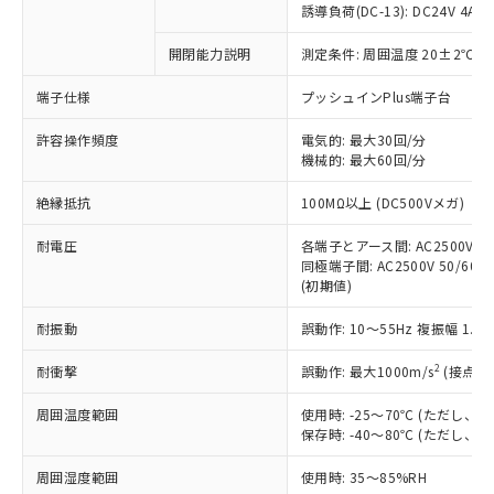
商品です。
誘導負荷(DC-13): DC24V 4A/DC
対応予定なし：EU RoHS指令（10物質）の
以下の条件をお読みいただき、同意のうえ
開閉能力説明
測定条件: 周囲温度 20±2℃、
非含有に非対応の商品で、対応品を出す予
ご利用ください。
定はありません。
端子仕様
プッシュインPlus端子台
調査・確認中：EU RoHS指令（10物質）の
本サービスは、当社制御機器事業取扱
※1 中国RoHS○×表
非含有の対応状況を調査中または確認中の
商品の当社在庫状況および標準価格
許容操作頻度
電気的: 最大30回/分
商品です。
機械的: 最大60回/分
(税抜)を提供させていただくもので
「○」：最大均質材料含有率が中国RoHSの
非該当品：ライセンス料など無形物で、有
す。
基準値以下であることを示します。
害物質有無と関係のない商品です。
絶縁抵抗
100MΩ以上 (DC500Vメガ)
当社制御機器事業取扱商品の中には、
「×」：最大均質材料含有率が中国RoHSの
仕入先様の事情により、非含有部品として
本サービスの対象外となる商品もある
基準値を超えていることを示します。
いたものが、含有品と判明した場合などや
耐電圧
各端子とアース間: AC2500V 50/
当社は、これら貴社製品のうち、外国
ことをご了承ください。
「－」：未確認です。当社販売部門へお問
むを得ず変更することがあります。
同極端子間: AC2500V 50/60Hz
為替および外国貿易法に定める商品
在庫状況および標準価格照会結果は、
い合わせください。
(初期値)
（以下｢規制貨物等」という）を輸出
記載している更新日時点での社内デー
*EU RoHS指令（10物質）：
または国外への提供する場合は、日本
記
タに基づき作成されるものであり、閲
説明
耐振動
誤動作: 10～55Hz 複振幅 1.
鉛(Pb) 1000ppm以下、 水銀(Hg) 1000ppm以下、 カド
*中国RoHS10物質の基準値 (GB/T26572)：
国政府の輸出許可(または役務取引許
号
覧された時点での実際の在庫および標
ミウム(Cd) 100ppm以下、
Pb(鉛) :1000ppm、 Hg(水銀) : 1000ppm、 Cd(カドミウ
可)を取得するなどの必要な手続きを
六価クロム(Cr(Ⅵ)) 1000ppm以下、ポリ臭化ビフェニル
ム) : 100ppm、
準価格とは異なる場合があることをご
2
耐衝撃
誤動作: 最大1000m/s
(接点開
類(PBB) 1000ppm以下、ポリ臭化ジフェニルエーテル類
Cr(Ⅵ)(六価クロム) : 1000ppm、 PBBs(ポリ臭化ビフェ
とります。
了承ください。
(PBDE) 1000ppm以下、フタル酸ビス(2-エチルヘキシ
○
一定数以上の在庫あり
ニル類) : 1000ppm、 PBDEs(ポリ臭化ジフェニルエーテ
当社は規制貨物を破棄する場合は、完
ル) (DEHP)(別名：DOP) 1000ppm以下、フタル酸ブチ
周囲温度範囲
使用時: -25～70℃ (ただし
正式な納期状況および標準価格はお客
ル類) : 1000ppm、
ルベンジル（BBP） 1000ppm以下、フタル酸ジブチル
全に破砕するなど、違法に輸出されな
DBP(フタル酸ジブチル) : 1000ppm、 DIBP(フタル酸ジ
保存時: -40～80℃ (ただし
様のお取引先、またはお客様担当のオ
（DBP） 1000ppm以下、フタル酸ジイソブチル
イソブチル) : 1000ppm、 BBP(フタル酸ブチルベンジ
△
一定数には満たないが在庫あり
いよう必要な手段を講じます。
ムロン制御機器販売店・当社販売員に
(DIBP) 1000ppm以下
ル) : 1000ppm、
周囲湿度範囲
使用時: 35～85%RH
当社は貴社製品を、核兵器、ミサイ
但し、RoHS指令で産業用監視および制御機器に対する
DEHP(フタル酸ビス(2-エチルヘキシル)) : 1000ppm
ご相談ください。