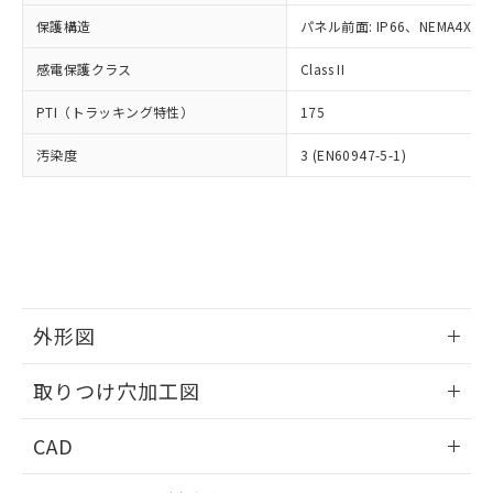
適用除外項目は除く。
ル、化学兵器、生物兵器またはその他
－
在庫なし(最新の在庫状況につ
オムロン制御機器販売店や当社販売拠
フタル酸エステル類の４物質については閾値を超える意
保護構造
パネル前面: IP66、NEMA4X, N
武器並びにこれらの製造装置等に一切
いては、お客様のお取引先、ま
図的な使用がないことを確認しています。
点は「
販売ネットワーク
」をご確認
※2 環境保護使用期限
使用いたしません。
たはお客様担当のオムロン制御
ください。
感電保護クラス
Class II
当社は、貴社製品を第三者に販売する
機器販売店・当社販売員にご確
在庫状況および標準価格結果を当社の
※2 対応予定月
「ｅ」：有害物質（10物質）のすべてが基
場合は、上記1、2および3の内容を当
認ください)
事前の承諾なく第三者に漏洩または開
PTI（トラッキング特性）
175
準値以下であることを示します。
該第三者に通知します。また当社は、
示しないようお願いします。
部品在庫の切り替え状況などにより、予定
「10」：通常の使用状況下において有害物
販売先および販売に係わる関係者が違
マイパーツ機能（部品リスト作成サー
汚染度
3 (EN60947-5-1)
空
受注生産機種、また在庫状況の
月が前後することがあります。
質が外部に漏えいし、環境に深刻な影響を
法に輸出するおそれがある場合は、取
ビス）をご利用いただくには、I-Web
白
情報を公開していない機種
及ぼさない年数を意味します。
り引きをいたしません。
メンバーズにご登録されている必要が
「－」：未確認です。当社販売部門へお問
あります。
い合わせください。
お客様が当ウェブサイト上で当社にご
※3 非含有証明書ダウンロード
登録された部品リストについて、当社
および当社の共同利用者が、当社の製
下記の非含有証明書をダウンロードするこ
品・サービスに関するお客様との取
とができます。
外形図
合意する
キャンセル
引・商談に必要な範囲で利用すること
をご了承ください。
情報更新：2026/05/21
EU RoHS指令（10物質）の非含有証明書
※当社の共同利用者とは、
"個人情報
取りつけ穴加工図
51物質の非含有証明書（当社基準）
の共同利用に関して"
の「1.共同利
※本証明書は発行日時点で非含有を証明す
情報更新：2026/05/21
用者の範囲」に記載されている法人を
CAD
るもので、過去に遡って非含有を証明する
指します。
ものではありません。
ログイン/会員登録いただくと、CADデータをダウンロー
また、RoHS指令のフタル酸エステル類４