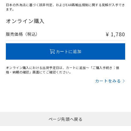
日本の外為法に基づく該非判定、およびEAR再輸出規制に関する見解が入手でき
ます。
"対応済み"や非含有の記載がされた商品であっても、流通
在庫等で未対応品が混在する可能性があります。
オンライン購入
非含有品が必要な際は、弊社営業部門もしくは販売店へお
問い合わせください。
¥ 1,780
販売価格（税込）
この製品のRoHS/REACH対応状況ページへ
カートに追加
オンライン購入における出荷予定日は、カートに追加～「ご購入手続き：価
格・納期の確認」画面にてご確認ください。
カートをみる
ページ先頭へ戻る