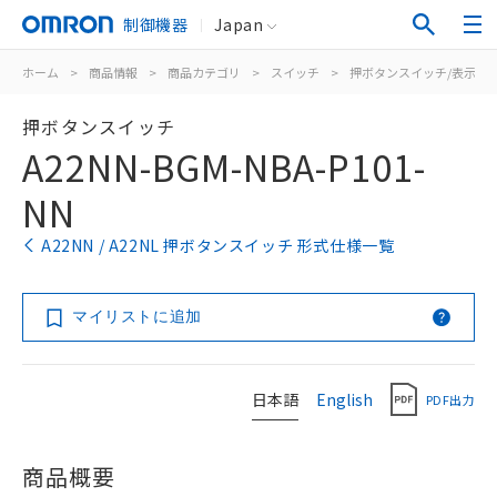
制御機器
Japan
ホーム
>
商品情報
>
商品カテゴリ
>
スイッチ
>
押ボタンスイッチ/表示灯
押ボタンスイッチ
A22NN-BGM-NBA-P101-
NN
A22NN / A22NL 押ボタンスイッチ 形式仕様一覧
マイリストに追加
日本語
English
PDF出力
商品概要