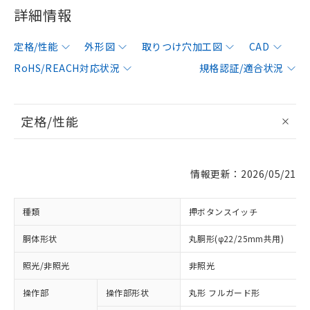
詳細情報
定格/性能
外形図
取りつけ穴加工図
CAD
RoHS/REACH対応状況
規格認証/適合状況
定格/性能
情報更新：2026/05/21
種類
押ボタンスイッチ
胴体形状
丸胴形(φ22/25mm共用)
照光/非照光
非照光
操作部
操作部形状
丸形 フルガード形