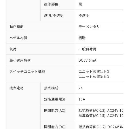
操作部色
黒
透明/不透明
不透明
動作機能
モーメンタリ
ベゼル材質
樹脂
負荷
一般負荷用
最小適用負荷
DC5V 6mA
スイッチユニット構成
ユニット位置1: NO
ユニット位置3: NO
接点定格
接点構成
2a
※1 対応状況
定格通電電流
10A
対応済み：EU RoHS指令（10物質）の
非含有に対応した製品が提供可能な商品で
開閉能力(AC)
抵抗負荷(AC-12): AC24V 10A/A
す。
誘導負荷(AC-15): AC24V 10A/AC
対応予定：EU RoHS指令（10物質）の非含
ご利用条件
有に対応した製品に切り替える予定のある
開閉能力(DC)
抵抗負荷(DC-12): DC24V 8A/DC