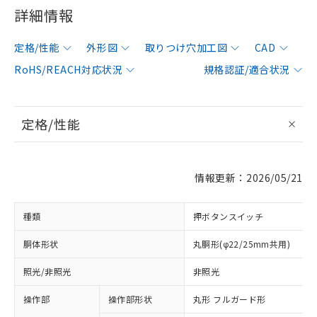
詳細情報
定格/性能
外形図
取りつけ穴加工図
CAD
RoHS/REACH対応状況
規格認証/適合状況
定格/性能
情報更新：2026/05/21
種類
押ボタンスイッチ
胴体形状
丸胴形(φ22/25mm共用)
照光/非照光
非照光
操作部
操作部形状
丸形 フルガード形