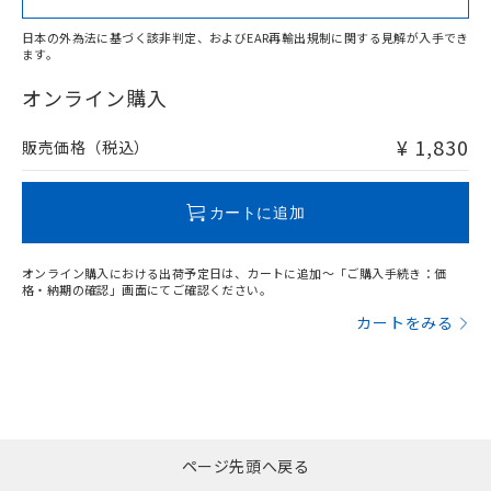
日本の外為法に基づく該非判定、およびEAR再輸出規制に関する見解が入手でき
ます。
"対応済み"や非含有の記載がされた商品であっても、流通
在庫等で未対応品が混在する可能性があります。
オンライン購入
非含有品が必要な際は、弊社営業部門もしくは販売店へお
問い合わせください。
¥ 1,830
販売価格（税込）
この製品のRoHS/REACH対応状況ページへ
カートに追加
オンライン購入における出荷予定日は、カートに追加～「ご購入手続き：価
格・納期の確認」画面にてご確認ください。
カートをみる
ページ先頭へ戻る