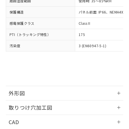
ご相談ください。
周囲湿度範囲
使用時: 35～85%RH
適用除外項目は除く。
ル、化学兵器、生物兵器またはその他
－
在庫なし(最新の在庫状況につ
オムロン制御機器販売店や当社販売拠
フタル酸エステル類の４物質については閾値を超える意
武器並びにこれらの製造装置等に一切
いては、お客様のお取引先、ま
図的な使用がないことを確認しています。
保護構造
パネル前面: IP66、NEMA4X, N
点は「
販売ネットワーク
」をご確認
※2 環境保護使用期限
使用いたしません。
たはお客様担当のオムロン制御
ください。
当社は、貴社製品を第三者に販売する
感電保護クラス
Class II
機器販売店・当社販売員にご確
在庫状況および標準価格結果を当社の
※2 対応予定月
「ｅ」：有害物質（10物質）のすべてが基
場合は、上記1、2および3の内容を当
認ください)
事前の承諾なく第三者に漏洩または開
準値以下であることを示します。
PTI（トラッキング特性）
175
該第三者に通知します。また当社は、
示しないようお願いします。
部品在庫の切り替え状況などにより、予定
「10」：通常の使用状況下において有害物
販売先および販売に係わる関係者が違
マイパーツ機能（部品リスト作成サー
空
受注生産機種、また在庫状況の
汚染度
3 (EN60947-5-1)
月が前後することがあります。
質が外部に漏えいし、環境に深刻な影響を
法に輸出するおそれがある場合は、取
ビス）をご利用いただくには、I-Web
白
情報を公開していない機種
及ぼさない年数を意味します。
り引きをいたしません。
メンバーズにご登録されている必要が
「－」：未確認です。当社販売部門へお問
あります。
い合わせください。
お客様が当ウェブサイト上で当社にご
※3 非含有証明書ダウンロード
登録された部品リストについて、当社
および当社の共同利用者が、当社の製
下記の非含有証明書をダウンロードするこ
品・サービスに関するお客様との取
とができます。
合意する
キャンセル
引・商談に必要な範囲で利用すること
外形図
をご了承ください。
EU RoHS指令（10物質）の非含有証明書
※当社の共同利用者とは、
情報更新：2026/05/21
"個人情報
取りつけ穴加工図
51物質の非含有証明書（当社基準）
の共同利用に関して"
の「1.共同利
※本証明書は発行日時点で非含有を証明す
用者の範囲」に記載されている法人を
情報更新：2026/05/21
るもので、過去に遡って非含有を証明する
CAD
指します。
ものではありません。