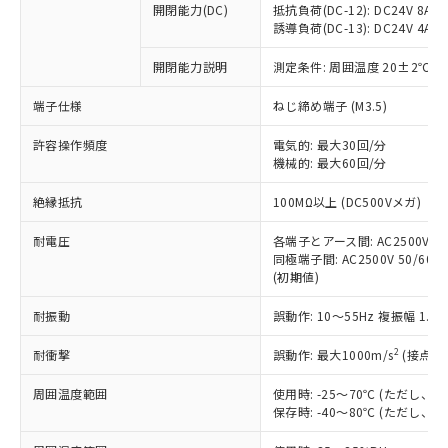
開閉能力(DC)
抵抗負荷(DC-12): DC24V 8A/DC
商品です。
誘導負荷(DC-13): DC24V 4A/DC
対応予定なし：EU RoHS指令（10物質）の
以下の条件をお読みいただき、同意のうえ
非含有に非対応の商品で、対応品を出す予
開閉能力説明
測定条件: 周囲温度 20±2℃、
ご利用ください。
定はありません。
調査・確認中：EU RoHS指令（10物質）の
端子仕様
ねじ締め端子 (M3.5)
本サービスは、当社制御機器事業取扱
※1 中国RoHS○×表
非含有の対応状況を調査中または確認中の
商品の当社在庫状況および標準価格
許容操作頻度
商品です。
電気的: 最大30回/分
(税抜)を提供させていただくもので
「○」：最大均質材料含有率が中国RoHSの
機械的: 最大60回/分
非該当品：ライセンス料など無形物で、有
す。
基準値以下であることを示します。
害物質有無と関係のない商品です。
当社制御機器事業取扱商品の中には、
絶縁抵抗
100MΩ以上 (DC500Vメガ)
「×」：最大均質材料含有率が中国RoHSの
仕入先様の事情により、非含有部品として
本サービスの対象外となる商品もある
基準値を超えていることを示します。
いたものが、含有品と判明した場合などや
当社は、これら貴社製品のうち、外国
ことをご了承ください。
耐電圧
各端子とアース間: AC2500V 50/
「－」：未確認です。当社販売部門へお問
むを得ず変更することがあります。
為替および外国貿易法に定める商品
同極端子間: AC2500V 50/60Hz
在庫状況および標準価格照会結果は、
い合わせください。
（以下｢規制貨物等」という）を輸出
(初期値)
記載している更新日時点での社内デー
*EU RoHS指令（10物質）：
または国外への提供する場合は、日本
記
タに基づき作成されるものであり、閲
説明
鉛(Pb) 1000ppm以下、 水銀(Hg) 1000ppm以下、 カド
*中国RoHS10物質の基準値 (GB/T26572)：
耐振動
誤動作: 10～55Hz 複振幅 1.
国政府の輸出許可(または役務取引許
号
覧された時点での実際の在庫および標
ミウム(Cd) 100ppm以下、
Pb(鉛) :1000ppm、 Hg(水銀) : 1000ppm、 Cd(カドミウ
可)を取得するなどの必要な手続きを
六価クロム(Cr(Ⅵ)) 1000ppm以下、ポリ臭化ビフェニル
ム) : 100ppm、
準価格とは異なる場合があることをご
類(PBB) 1000ppm以下、ポリ臭化ジフェニルエーテル類
2
耐衝撃
誤動作: 最大1000m/s
(接点開
Cr(Ⅵ)(六価クロム) : 1000ppm、 PBBs(ポリ臭化ビフェ
とります。
了承ください。
(PBDE) 1000ppm以下、フタル酸ビス(2-エチルヘキシ
○
一定数以上の在庫あり
ニル類) : 1000ppm、 PBDEs(ポリ臭化ジフェニルエーテ
当社は規制貨物を破棄する場合は、完
ル) (DEHP)(別名：DOP) 1000ppm以下、フタル酸ブチ
正式な納期状況および標準価格はお客
ル類) : 1000ppm、
周囲温度範囲
使用時: -25～70℃ (ただし
ルベンジル（BBP） 1000ppm以下、フタル酸ジブチル
全に破砕するなど、違法に輸出されな
DBP(フタル酸ジブチル) : 1000ppm、 DIBP(フタル酸ジ
様のお取引先、またはお客様担当のオ
保存時: -40～80℃ (ただし
（DBP） 1000ppm以下、フタル酸ジイソブチル
イソブチル) : 1000ppm、 BBP(フタル酸ブチルベンジ
△
一定数には満たないが在庫あり
いよう必要な手段を講じます。
ムロン制御機器販売店・当社販売員に
(DIBP) 1000ppm以下
ル) : 1000ppm、
当社は貴社製品を、核兵器、ミサイ
但し、RoHS指令で産業用監視および制御機器に対する
DEHP(フタル酸ビス(2-エチルヘキシル)) : 1000ppm