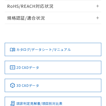
また、RoHS指令のフタル酸エステル類４
ログイン/会員登録いただくと、CADデータをダウンロー
RoHS/REACH対応状況
物質の対応では、対応完了までの期間は出
ドすることができます。
荷製品に未対応品が混在することから備考
情報更新：2026/7/29
欄に対応日を記載しておりました。
規格認証/適合状況
既に当社にて対応品への在庫切替を完了
ログイン/会員登録
EU RoHS
注意事項・凡例
していることから、特段のことがない限
UL認証
CSA認証
CEマーキング
り、2022年1月12日より割愛しておりま
す。
Yes
Yes
Yes
対応状況
対応予定月
※1
※2
ダウンロードデータをご利用いただく前に、以下を必ずお読
みください。
カタログ/データシート/マニュアル
対応済み
ソフトウェアの使用条件
LR型式承認
DNV型式承認
BV型式承認
KR型式承
（イギリス
（ノルウェー
（フランス
（韓国
船舶規格）
船舶規格）
船舶規格）
船舶規格
中国 RoHS
注意事項・凡例
2D CADデータ
No
No
No
No
中国 RoHS表
※1 ※2
3D CADデータ
この製品の規格認証/適合状況ページへ
Pb
Hg
Cd
Cr(VI)
その他の認証はこちらのページからご検索ください
該非判定見解書/項目別対比表
O
O
O
O