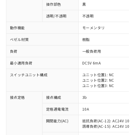
操作部色
黒
透明/不透明
不透明
動作機能
モーメンタリ
ベゼル材質
樹脂
負荷
一般負荷用
最小適用負荷
DC5V 6mA
スイッチユニット構成
ユニット位置1: NC
ユニット位置2: NC
ユニット位置3: NC
※1 対応状況
接点定格
接点構成
3b
対応済み：EU RoHS指令（10物質）の
定格通電電流
10A
非含有に対応した製品が提供可能な商品で
開閉能力(AC)
抵抗負荷(AC-12): AC24V 10A/A
す。
誘導負荷(AC-15): AC24V 10A/AC
対応予定：EU RoHS指令（10物質）の非含
ご利用条件
有に対応した製品に切り替える予定のある