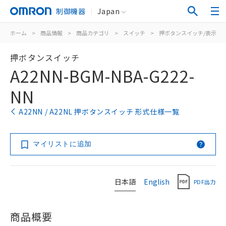
制御機器
Japan
ホーム
>
商品情報
>
商品カテゴリ
>
スイッチ
>
押ボタンスイッチ/表示灯
押ボタンスイッチ
A22NN-BGM-NBA-G222-
NN
A22NN / A22NL 押ボタンスイッチ 形式仕様一覧
マイリストに追加
日本語
English
PDF出力
商品概要