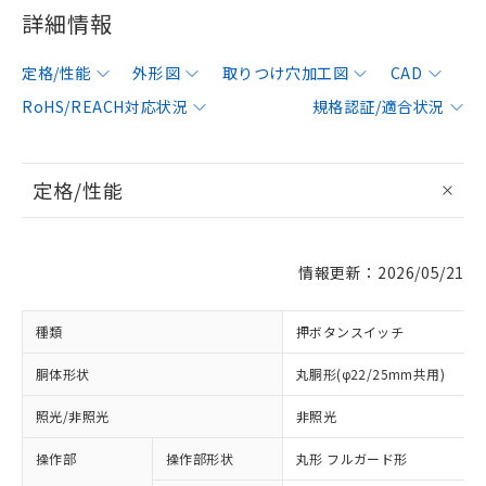
詳細情報
定格/性能
外形図
取りつけ穴加工図
CAD
RoHS/REACH対応状況
規格認証/適合状況
定格/性能
情報更新：2026/05/21
種類
押ボタンスイッチ
胴体形状
丸胴形(φ22/25mm共用)
照光/非照光
非照光
操作部
操作部形状
丸形 フルガード形