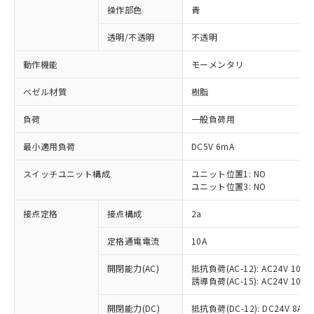
操作部色
青
透明/不透明
不透明
動作機能
モーメンタリ
ベゼル材質
樹脂
負荷
一般負荷用
最小適用負荷
DC5V 6mA
スイッチユニット構成
ユニット位置1: NO
ユニット位置3: NO
接点定格
接点構成
2a
※1 対応状況
定格通電電流
10A
対応済み：EU RoHS指令（10物質）の
非含有に対応した製品が提供可能な商品で
開閉能力(AC)
抵抗負荷(AC-12): AC24V 10A/A
す。
誘導負荷(AC-15): AC24V 10A/AC
対応予定：EU RoHS指令（10物質）の非含
ご利用条件
有に対応した製品に切り替える予定のある
開閉能力(DC)
抵抗負荷(DC-12): DC24V 8A/DC