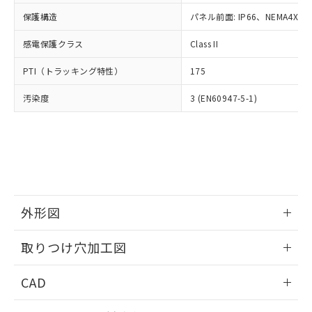
適用除外項目は除く。
ル、化学兵器、生物兵器またはその他
－
在庫なし(最新の在庫状況につ
オムロン制御機器販売店や当社販売拠
フタル酸エステル類の４物質については閾値を超える意
保護構造
パネル前面: IP66、NEMA4X, N
武器並びにこれらの製造装置等に一切
いては、お客様のお取引先、ま
図的な使用がないことを確認しています。
点は「
販売ネットワーク
」をご確認
※2 環境保護使用期限
使用いたしません。
たはお客様担当のオムロン制御
ください。
感電保護クラス
Class II
当社は、貴社製品を第三者に販売する
機器販売店・当社販売員にご確
在庫状況および標準価格結果を当社の
※2 対応予定月
「ｅ」：有害物質（10物質）のすべてが基
場合は、上記1、2および3の内容を当
認ください)
事前の承諾なく第三者に漏洩または開
PTI（トラッキング特性）
175
準値以下であることを示します。
該第三者に通知します。また当社は、
示しないようお願いします。
部品在庫の切り替え状況などにより、予定
「10」：通常の使用状況下において有害物
販売先および販売に係わる関係者が違
マイパーツ機能（部品リスト作成サー
汚染度
3 (EN60947-5-1)
空
受注生産機種、また在庫状況の
月が前後することがあります。
質が外部に漏えいし、環境に深刻な影響を
法に輸出するおそれがある場合は、取
ビス）をご利用いただくには、I-Web
白
情報を公開していない機種
及ぼさない年数を意味します。
り引きをいたしません。
メンバーズにご登録されている必要が
「－」：未確認です。当社販売部門へお問
あります。
い合わせください。
お客様が当ウェブサイト上で当社にご
※3 非含有証明書ダウンロード
登録された部品リストについて、当社
および当社の共同利用者が、当社の製
下記の非含有証明書をダウンロードするこ
品・サービスに関するお客様との取
とができます。
外形図
合意する
キャンセル
引・商談に必要な範囲で利用すること
をご了承ください。
情報更新：2026/05/21
EU RoHS指令（10物質）の非含有証明書
※当社の共同利用者とは、
"個人情報
取りつけ穴加工図
51物質の非含有証明書（当社基準）
の共同利用に関して"
の「1.共同利
※本証明書は発行日時点で非含有を証明す
情報更新：2026/05/21
用者の範囲」に記載されている法人を
CAD
るもので、過去に遡って非含有を証明する
指します。
ものではありません。
ログイン/会員登録いただくと、CADデータをダウンロー
また、RoHS指令のフタル酸エステル類４