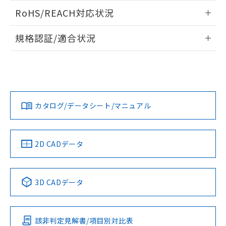
また、RoHS指令のフタル酸エステル類４
ログイン/会員登録いただくと、CADデータをダウンロー
RoHS/REACH対応状況
物質の対応では、対応完了までの期間は出
ドすることができます。
荷製品に未対応品が混在することから備考
情報更新：2026/7/29
欄に対応日を記載しておりました。
規格認証/適合状況
既に当社にて対応品への在庫切替を完了
ログイン/会員登録
EU RoHS
注意事項・凡例
していることから、特段のことがない限
UL認証
CSA認証
CEマーキング
り、2022年1月12日より割愛しておりま
す。
Yes
Yes
Yes
対応状況
対応予定月
※1
※2
ダウンロードデータをご利用いただく前に、以下を必ずお読
みください。
カタログ/データシート/マニュアル
対応済み
ソフトウェアの使用条件
LR型式承認
DNV型式承認
BV型式承認
KR型式承
（イギリス
（ノルウェー
（フランス
（韓国
船舶規格）
船舶規格）
船舶規格）
船舶規格
中国 RoHS
注意事項・凡例
2D CADデータ
No
No
No
No
中国 RoHS表
※1 ※2
3D CADデータ
この製品の規格認証/適合状況ページへ
Pb
Hg
Cd
Cr(VI)
その他の認証はこちらのページからご検索ください
該非判定見解書/項目別対比表
O
O
O
O