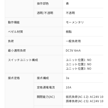
操作部色
青
透明/不透明
不透明
動作機能
モーメンタリ
ベゼル材質
樹脂
負荷
一般負荷用
最小適用負荷
DC5V 6mA
スイッチユニット構成
ユニット位置1: NO
ユニット位置2: NO
ユニット位置3: NO
※1 対応状況
接点定格
接点構成
3a
対応済み：EU RoHS指令（10物質）の
定格通電電流
10A
非含有に対応した製品が提供可能な商品で
開閉能力(AC)
抵抗負荷(AC-12): AC24V 10A/A
す。
誘導負荷(AC-15): AC24V 10A/AC
対応予定：EU RoHS指令（10物質）の非含
ご利用条件
有に対応した製品に切り替える予定のある