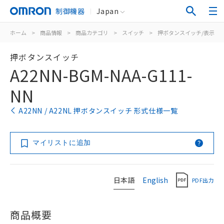
制御機器
Japan
ホーム
>
商品情報
>
商品カテゴリ
>
スイッチ
>
押ボタンスイッチ/表示灯
押ボタンスイッチ
A22NN-BGM-NAA-G111-
NN
A22NN / A22NL 押ボタンスイッチ 形式仕様一覧
マイリストに追加
日本語
English
PDF出力
商品概要