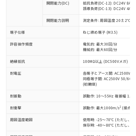
開閉能力(DC)
抵抗負荷(DC-12): DC24V 8A/DC
商品です。
誘導負荷(DC-13): DC24V 4A/DC
対応予定なし：EU RoHS指令（10物質）の
以下の条件をお読みいただき、同意のうえ
非含有に非対応の商品で、対応品を出す予
開閉能力説明
測定条件: 周囲温度 20±2℃、
ご利用ください。
定はありません。
調査・確認中：EU RoHS指令（10物質）の
端子仕様
ねじ締め端子 (M3.5)
本サービスは、当社制御機器事業取扱
※1 中国RoHS○×表
非含有の対応状況を調査中または確認中の
商品の当社在庫状況および標準価格
許容操作頻度
商品です。
電気的: 最大30回/分
(税抜)を提供させていただくもので
「○」：最大均質材料含有率が中国RoHSの
機械的: 最大60回/分
非該当品：ライセンス料など無形物で、有
す。
基準値以下であることを示します。
害物質有無と関係のない商品です。
当社制御機器事業取扱商品の中には、
絶縁抵抗
100MΩ以上 (DC500Vメガ)
「×」：最大均質材料含有率が中国RoHSの
仕入先様の事情により、非含有部品として
本サービスの対象外となる商品もある
基準値を超えていることを示します。
いたものが、含有品と判明した場合などや
当社は、これら貴社製品のうち、外国
ことをご了承ください。
耐電圧
各端子とアース間: AC2500V 50/
「－」：未確認です。当社販売部門へお問
むを得ず変更することがあります。
為替および外国貿易法に定める商品
同極端子間: AC2500V 50/60Hz
在庫状況および標準価格照会結果は、
い合わせください。
（以下｢規制貨物等」という）を輸出
(初期値)
記載している更新日時点での社内デー
*EU RoHS指令（10物質）：
または国外への提供する場合は、日本
記
タに基づき作成されるものであり、閲
説明
鉛(Pb) 1000ppm以下、 水銀(Hg) 1000ppm以下、 カド
*中国RoHS10物質の基準値 (GB/T26572)：
耐振動
誤動作: 10～55Hz 複振幅 1.
国政府の輸出許可(または役務取引許
号
覧された時点での実際の在庫および標
ミウム(Cd) 100ppm以下、
Pb(鉛) :1000ppm、 Hg(水銀) : 1000ppm、 Cd(カドミウ
可)を取得するなどの必要な手続きを
六価クロム(Cr(Ⅵ)) 1000ppm以下、ポリ臭化ビフェニル
ム) : 100ppm、
準価格とは異なる場合があることをご
類(PBB) 1000ppm以下、ポリ臭化ジフェニルエーテル類
2
耐衝撃
誤動作: 最大1000m/s
(接点開
Cr(Ⅵ)(六価クロム) : 1000ppm、 PBBs(ポリ臭化ビフェ
とります。
了承ください。
(PBDE) 1000ppm以下、フタル酸ビス(2-エチルヘキシ
○
一定数以上の在庫あり
ニル類) : 1000ppm、 PBDEs(ポリ臭化ジフェニルエーテ
当社は規制貨物を破棄する場合は、完
ル) (DEHP)(別名：DOP) 1000ppm以下、フタル酸ブチ
正式な納期状況および標準価格はお客
ル類) : 1000ppm、
周囲温度範囲
使用時: -25～70℃ (ただし
ルベンジル（BBP） 1000ppm以下、フタル酸ジブチル
全に破砕するなど、違法に輸出されな
DBP(フタル酸ジブチル) : 1000ppm、 DIBP(フタル酸ジ
様のお取引先、またはお客様担当のオ
保存時: -40～80℃ (ただし
（DBP） 1000ppm以下、フタル酸ジイソブチル
イソブチル) : 1000ppm、 BBP(フタル酸ブチルベンジ
△
一定数には満たないが在庫あり
いよう必要な手段を講じます。
ムロン制御機器販売店・当社販売員に
(DIBP) 1000ppm以下
ル) : 1000ppm、
当社は貴社製品を、核兵器、ミサイ
但し、RoHS指令で産業用監視および制御機器に対する
DEHP(フタル酸ビス(2-エチルヘキシル)) : 1000ppm