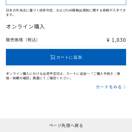
日本の外為法に基づく該非判定、およびEAR再輸出規制に関する見解が入手でき
ます。
"対応済み"や非含有の記載がされた商品であっても、流通
在庫等で未対応品が混在する可能性があります。
オンライン購入
非含有品が必要な際は、弊社営業部門もしくは販売店へお
問い合わせください。
¥ 1,830
販売価格（税込）
この製品のRoHS/REACH対応状況ページへ
カートに追加
オンライン購入における出荷予定日は、カートに追加～「ご購入手続き：価
格・納期の確認」画面にてご確認ください。
カートをみる
ページ先頭へ戻る