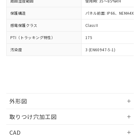
ご相談ください。
周囲湿度範囲
使用時: 35～85%RH
適用除外項目は除く。
ル、化学兵器、生物兵器またはその他
－
在庫なし(最新の在庫状況につ
オムロン制御機器販売店や当社販売拠
フタル酸エステル類の４物質については閾値を超える意
武器並びにこれらの製造装置等に一切
いては、お客様のお取引先、ま
図的な使用がないことを確認しています。
保護構造
パネル前面: IP66、NEMA4X, N
点は「
販売ネットワーク
」をご確認
※2 環境保護使用期限
使用いたしません。
たはお客様担当のオムロン制御
ください。
当社は、貴社製品を第三者に販売する
感電保護クラス
Class II
機器販売店・当社販売員にご確
在庫状況および標準価格結果を当社の
※2 対応予定月
「ｅ」：有害物質（10物質）のすべてが基
場合は、上記1、2および3の内容を当
認ください)
事前の承諾なく第三者に漏洩または開
準値以下であることを示します。
PTI（トラッキング特性）
175
該第三者に通知します。また当社は、
示しないようお願いします。
部品在庫の切り替え状況などにより、予定
「10」：通常の使用状況下において有害物
販売先および販売に係わる関係者が違
マイパーツ機能（部品リスト作成サー
空
受注生産機種、また在庫状況の
汚染度
3 (EN60947-5-1)
月が前後することがあります。
質が外部に漏えいし、環境に深刻な影響を
法に輸出するおそれがある場合は、取
ビス）をご利用いただくには、I-Web
白
情報を公開していない機種
及ぼさない年数を意味します。
り引きをいたしません。
メンバーズにご登録されている必要が
「－」：未確認です。当社販売部門へお問
あります。
い合わせください。
お客様が当ウェブサイト上で当社にご
※3 非含有証明書ダウンロード
登録された部品リストについて、当社
および当社の共同利用者が、当社の製
下記の非含有証明書をダウンロードするこ
品・サービスに関するお客様との取
とができます。
合意する
キャンセル
引・商談に必要な範囲で利用すること
外形図
をご了承ください。
EU RoHS指令（10物質）の非含有証明書
※当社の共同利用者とは、
情報更新：2026/05/21
"個人情報
取りつけ穴加工図
51物質の非含有証明書（当社基準）
の共同利用に関して"
の「1.共同利
※本証明書は発行日時点で非含有を証明す
用者の範囲」に記載されている法人を
情報更新：2026/05/21
るもので、過去に遡って非含有を証明する
CAD
指します。
ものではありません。