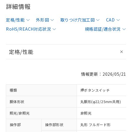
詳細情報
定格/性能
外形図
取りつけ穴加工図
CAD
RoHS/REACH対応状況
規格認証/適合状況
定格/性能
情報更新：2026/05/21
種類
押ボタンスイッチ
胴体形状
丸胴形(φ22/25mm共用)
照光/非照光
非照光
操作部
操作部形状
丸形 フルガード形