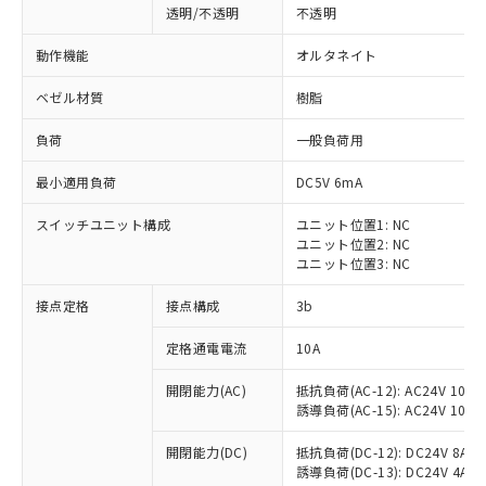
透明/不透明
不透明
動作機能
オルタネイト
ベゼル材質
樹脂
負荷
一般負荷用
最小適用負荷
DC5V 6mA
スイッチユニット構成
ユニット位置1: NC
ユニット位置2: NC
ユニット位置3: NC
接点定格
接点構成
3b
※1 対応状況
定格通電電流
10A
対応済み：EU RoHS指令（10物質）の
開閉能力(AC)
抵抗負荷(AC-12): AC24V 10A/A
非含有に対応した製品が提供可能な商品で
誘導負荷(AC-15): AC24V 10A/AC
す。
対応予定：EU RoHS指令（10物質）の非含
開閉能力(DC)
抵抗負荷(DC-12): DC24V 8A/DC
ご利用条件
有に対応した製品に切り替える予定のある
誘導負荷(DC-13): DC24V 4A/DC
商品です。