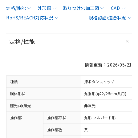
定格/性能
外形図
取りつけ穴加工図
CAD
RoHS/REACH対応状況
規格認証/適合状況
定格/性能
情報更新：2026/05/21
種類
押ボタンスイッチ
胴体形状
丸胴形(φ22/25mm共用)
照光/非照光
非照光
操作部
操作部形状
丸形 フルガード形
操作部色
黄