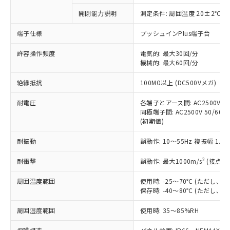
対応予定なし：EU RoHS指令（10物質）の
開閉能力説明
測定条件: 周囲温度 20±2℃、
以下の条件をお読みいただき、同意のうえ
非含有に非対応の商品で、対応品を出す予
ご利用ください。
定はありません。
端子仕様
プッシュインPlus端子台
調査・確認中：EU RoHS指令（10物質）の
本サービスは、当社制御機器事業取扱
※1 中国RoHS○×表
非含有の対応状況を調査中または確認中の
許容操作頻度
電気的: 最大30回/分
商品の当社在庫状況および標準価格
機械的: 最大60回/分
商品です。
(税抜)を提供させていただくもので
「○」：最大均質材料含有率が中国RoHSの
非該当品：ライセンス料など無形物で、有
す。
絶縁抵抗
100MΩ以上 (DC500Vメガ)
基準値以下であることを示します。
害物質有無と関係のない商品です。
当社制御機器事業取扱商品の中には、
「×」：最大均質材料含有率が中国RoHSの
仕入先様の事情により、非含有部品として
本サービスの対象外となる商品もある
耐電圧
各端子とアース間: AC2500V 50/
基準値を超えていることを示します。
いたものが、含有品と判明した場合などや
当社は、これら貴社製品のうち、外国
同極端子間: AC2500V 50/60Hz
ことをご了承ください。
「－」：未確認です。当社販売部門へお問
むを得ず変更することがあります。
為替および外国貿易法に定める商品
(初期値)
在庫状況および標準価格照会結果は、
い合わせください。
（以下｢規制貨物等」という）を輸出
記載している更新日時点での社内デー
*EU RoHS指令（10物質）：
耐振動
誤動作: 10～55Hz 複振幅 1.
または国外への提供する場合は、日本
記
タに基づき作成されるものであり、閲
説明
鉛(Pb) 1000ppm以下、 水銀(Hg) 1000ppm以下、 カド
*中国RoHS10物質の基準値 (GB/T26572)：
国政府の輸出許可(または役務取引許
号
覧された時点での実際の在庫および標
ミウム(Cd) 100ppm以下、
Pb(鉛) :1000ppm、 Hg(水銀) : 1000ppm、 Cd(カドミウ
2
耐衝撃
誤動作: 最大1000m/s
(接点開
可)を取得するなどの必要な手続きを
六価クロム(Cr(Ⅵ)) 1000ppm以下、ポリ臭化ビフェニル
ム) : 100ppm、
準価格とは異なる場合があることをご
類(PBB) 1000ppm以下、ポリ臭化ジフェニルエーテル類
Cr(Ⅵ)(六価クロム) : 1000ppm、 PBBs(ポリ臭化ビフェ
とります。
了承ください。
(PBDE) 1000ppm以下、フタル酸ビス(2-エチルヘキシ
○
一定数以上の在庫あり
ニル類) : 1000ppm、 PBDEs(ポリ臭化ジフェニルエーテ
周囲温度範囲
使用時: -25～70℃ (ただし
当社は規制貨物を破棄する場合は、完
ル) (DEHP)(別名：DOP) 1000ppm以下、フタル酸ブチ
正式な納期状況および標準価格はお客
ル類) : 1000ppm、
保存時: -40～80℃ (ただし
ルベンジル（BBP） 1000ppm以下、フタル酸ジブチル
全に破砕するなど、違法に輸出されな
DBP(フタル酸ジブチル) : 1000ppm、 DIBP(フタル酸ジ
様のお取引先、またはお客様担当のオ
（DBP） 1000ppm以下、フタル酸ジイソブチル
イソブチル) : 1000ppm、 BBP(フタル酸ブチルベンジ
△
一定数には満たないが在庫あり
いよう必要な手段を講じます。
ムロン制御機器販売店・当社販売員に
(DIBP) 1000ppm以下
周囲湿度範囲
使用時: 35～85%RH
ル) : 1000ppm、
当社は貴社製品を、核兵器、ミサイ
但し、RoHS指令で産業用監視および制御機器に対する
DEHP(フタル酸ビス(2-エチルヘキシル)) : 1000ppm
ご相談ください。
適用除外項目は除く。
ル、化学兵器、生物兵器またはその他
－
在庫なし(最新の在庫状況につ