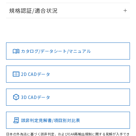
物質の対応では、対応完了までの期間は出
情報更新：2026/7/29
荷製品に未対応品が混在することから備考
規格認証/適合状況
欄に対応日を記載しておりました。
ログイン/会員登録
EU RoHS
注意事項・凡例
A22NN-BGA-NYA-P222-NNについての規格認証/適合状況に
既に当社にて対応品への在庫切替を完了
ついては、「カスタマーサポートセンタ お客様相談室」また
していることから、特段のことがない限
は貴社担当オムロン営業員または販売店にお問い合わせくだ
り、2022年1月12日より割愛しておりま
対応状況
対応予定月
※1
※2
さい。
す。
ダウンロードデータをご利用いただく前に、以下を必ずお読
みください。
カタログ/データシート/マニュアル
対応済み
ソフトウェアの使用条件
お問い合わせ
中国 RoHS
注意事項・凡例
2D CADデータ
中国 RoHS表
※1 ※2
3D CADデータ
Pb
Hg
Cd
Cr(VI)
該非判定見解書/項目別対比表
O
O
O
O
日本の外為法に基づく該非判定、およびEAR再輸出規制に関する見解が入手でき