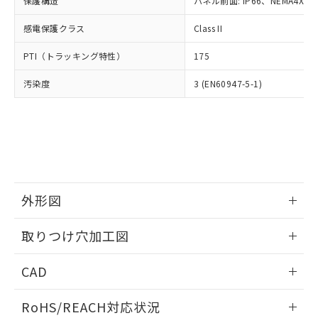
保護構造
パネル前面: IP66、NEMA4X, N
オムロン制御機器販売店や当社販売拠
フタル酸エステル類の４物質については閾値を超える意
武器並びにこれらの製造装置等に一切
いては、お客様のお取引先、ま
図的な使用がないことを確認しています。
点は「
販売ネットワーク
」をご確認
※2 環境保護使用期限
使用いたしません。
感電保護クラス
Class II
たはお客様担当のオムロン制御
ください。
当社は、貴社製品を第三者に販売する
機器販売店・当社販売員にご確
在庫状況および標準価格結果を当社の
※2 対応予定月
「ｅ」：有害物質（10物質）のすべてが基
PTI（トラッキング特性）
175
場合は、上記1、2および3の内容を当
認ください)
事前の承諾なく第三者に漏洩または開
準値以下であることを示します。
該第三者に通知します。また当社は、
示しないようお願いします。
汚染度
3 (EN60947-5-1)
部品在庫の切り替え状況などにより、予定
「10」：通常の使用状況下において有害物
販売先および販売に係わる関係者が違
マイパーツ機能（部品リスト作成サー
空
受注生産機種、また在庫状況の
月が前後することがあります。
質が外部に漏えいし、環境に深刻な影響を
法に輸出するおそれがある場合は、取
ビス）をご利用いただくには、I-Web
白
情報を公開していない機種
及ぼさない年数を意味します。
り引きをいたしません。
メンバーズにご登録されている必要が
「－」：未確認です。当社販売部門へお問
あります。
い合わせください。
お客様が当ウェブサイト上で当社にご
※3 非含有証明書ダウンロード
登録された部品リストについて、当社
および当社の共同利用者が、当社の製
下記の非含有証明書をダウンロードするこ
品・サービスに関するお客様との取
外形図
とができます。
合意する
キャンセル
引・商談に必要な範囲で利用すること
をご了承ください。
情報更新：2026/05/21
取りつけ穴加工図
EU RoHS指令（10物質）の非含有証明書
※当社の共同利用者とは、
"個人情報
51物質の非含有証明書（当社基準）
の共同利用に関して"
の「1.共同利
情報更新：2026/05/21
※本証明書は発行日時点で非含有を証明す
CAD
用者の範囲」に記載されている法人を
るもので、過去に遡って非含有を証明する
指します。
ものではありません。
ログイン/会員登録いただくと、CADデータをダウンロー
RoHS/REACH対応状況
また、RoHS指令のフタル酸エステル類４
ドすることができます。