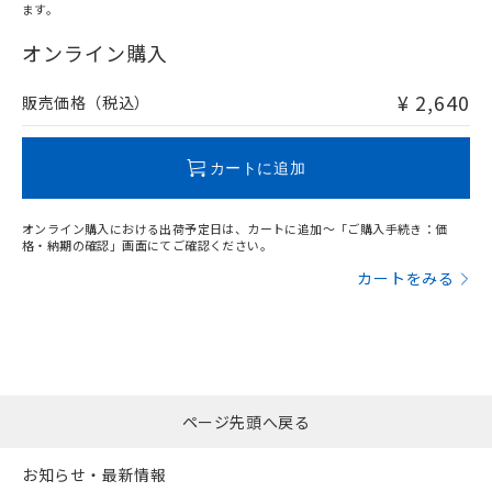
ます。
"対応済み"や非含有の記載がされた商品であっても、流通
在庫等で未対応品が混在する可能性があります。
オンライン購入
非含有品が必要な際は、弊社営業部門もしくは販売店へお
問い合わせください。
¥ 2,640
販売価格（税込）
この製品のRoHS/REACH対応状況ページへ
カートに追加
オンライン購入における出荷予定日は、カートに追加～「ご購入手続き：価
格・納期の確認」画面にてご確認ください。
カートをみる
ページ先頭へ戻る
お知らせ・最新情報