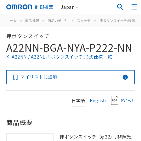
制御機器
Japan
ホーム
>
商品情報
>
商品カテゴリ
>
スイッチ
>
押ボタンスイッチ/表示灯
押ボタンスイッチ
A22NN-BGA-NYA-P222-NN
A22NN / A22NL 押ボタンスイッチ 形式仕様一覧
マイリストに追加
日本語
English
PDF出力
商品概要
押ボタンスイッチ（φ22）, 非照光,