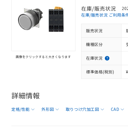
在庫/販売状況
20
在庫/販売状況 ご利用条
販売状況
機種区分
画像をクリックすると大きくなります
在庫状況
標準価格(税別)
詳細情報
定格/性能
外形図
取りつけ穴加工図
CAD