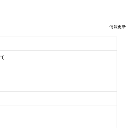
情報更新：2
用)