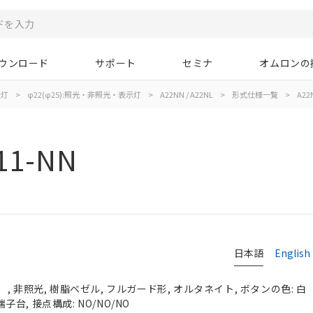
ウンロード
サポート
セミナ
オムロンの
示灯
>
φ22(φ25):照光・非照光・表示灯
>
A22NN / A22NL
>
形式仕様一覧
>
A22
11-NN
日本語
English
, 非照光, 樹脂ベゼル, フルガード形, オルタネイト, ボタンの色: 白
端子台, 接点構成: NO/NO/NO