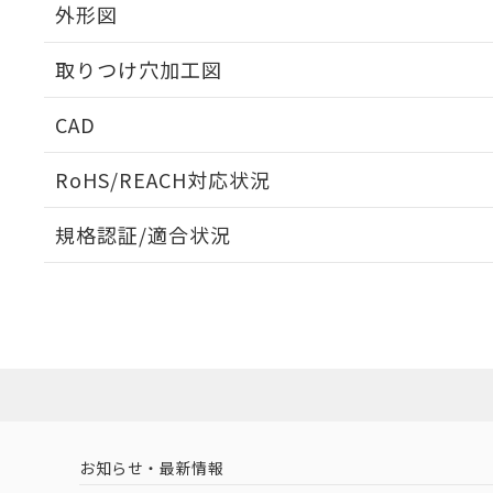
外形図
取りつけ穴加工図
CAD
ログイン/会員登録いただくと、CADデータをダウンロ
RoHS/REACH対応状況
規格認証/適合状況
EU RoHS
注意事項・凡例
A22NN-BGA-NWA-P111-NNについての規格認証/
営業員または販売店にお問い合わせください。
ダウンロードデータをご利用いただく前に、以下を必ずお読
対応状況
対応予定月
※1
※2
ソフトウェアの使用条件
対応済み
お知らせ・最新情報
中国 RoHS
注意事項・凡例