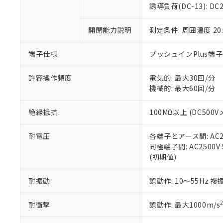
のであり、閲
ます。
Cr(Ⅵ)(六価クロム) : 
フタル酸エステル類の４
誘導負荷(DC-13): DC24
○
一定数以
DBP(フタル酸ジブチル) :
い。
当社は貴社製
DEHP(フタル酸ビス(2-エ
正式な納期状
置等に一切使
開閉能力説明
測定条件: 周囲温度 2
当社販売員に
※2 対応予定月
△
一定数に
当社は、貴社
オムロン制御
また当社は、
※2 環境保護使
在庫状況およ
部品在庫の切り替
たしません。
端子仕様
プッシュインPlus端
－
在庫なし
す。
「ｅ」：有害物質
機器販売
マイパーツ機
「10」：通常の
許容操作頻度
電気的: 最大30回/分
ている必要が
味します。
機械的: 最大60回/分
空
受注生産
お客様が当ウ
※3 非含有証明
「－」：未確認で
白
が、当社の製
絶縁抵抗
100MΩ以上 (DC500V
さい。
下記の非含有証明
※当社の共同
耐電圧
各端子とアース間: AC250
いる法人を指
EU RoHS指令（
同極端子間: AC2500V 5
51物質の非含有証
(初期値)
※本証明書は発行
また、RoHS指
混在することから
耐振動
誤動作: 10～55Hz 複
既に当社にて対応
り割愛しておりま
耐衝撃
誤動作: 最大1000m/s