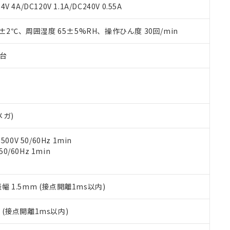
覧された時点での実際の在庫および標準価格とは異なる場合がある
1000ppm、 PBBs(ポリ臭化ビフェニル類) : 1000ppm、 PBDEs(ポリ臭化ジフェニルエーテル類
物質については閾値を超える意図的な使用がないことを確認しています。
V 4A/DC120V 1.1A/DC240V 0.55A
上の在庫あり
 1000ppm、 DIBP(フタル酸ジイソブチル) : 1000ppm、 BBP(フタル酸ブチルベンジル) :
品を、核兵器、ミサイル、化学兵器、生物兵器またはその他武器並
チルヘキシル)) : 1000ppm
況および標準価格はお客様のお取引先、またはお客様担当のオムロ
用いたしません。
0±2℃、周囲湿度 65±5%RH、操作ひん度 30回/min
ご相談ください。
は満たないが在庫あり
製品を第三者に販売する場合は、上記1、2および3の内容を当該第
機器販売店や当社販売拠点は「
販売ネットワーク
」をご確認くだ
販売先および販売に係わる関係者が違法に輸出するおそれがある場
用期限
び標準価格結果を当社の事前の承諾なく第三者に漏洩または開示し
え状況などにより、予定月が前後することがあります。
子台
(最新の在庫状況については、お客様のお取引先、またはお客様担当
（10物質）のすべてが基準値以下であることを示します。
店・当社販売員にご確認ください)
能（部品リスト作成サービス）をご利用いただくには、I-Webメン
使用状況下において有害物質が外部に漏えいし、環境に深刻な影響を
あります。
機種、また在庫状況の情報を公開していない機種
ェブサイト上で当社にご登録された部品リストについて、当社およ
書ダウンロード
す。当社販売部門へお問い合わせください。
品・サービスに関するお客様との取引・商談に必要な範囲で利用す
合意する
キャンセル
メガ)
書をダウンロードすることができます。
利用者とは、
"個人情報の共同利用に関して"
の「1.共同利用者の
0V 50/60Hz 1min
します。
10物質）の非含有証明書
0/60Hz 1min
明書（当社基準）
日時点で非含有を証明するもので、過去に遡って非含有を証明するも
令のフタル酸エステル類４物質の対応では、対応完了までの期間は出
備考欄に対応日を記載しておりました。
振幅 1.5mm (接点開離1ms以内)
品への在庫切替を完了していることから、特段のことがない限り、20
す。
2
(接点開離1ms以内)