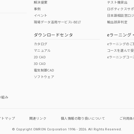
解決提案
テスト機貸出
事例
ロボティクスサ
イベント
日本語相談窓口
現場データ活用サービスi-BELT
輸出該非判定
I)
PBBs
PBDEs
DBP
ダウンロードセンタ
eラーニング
カタログ
eラーニングのご
マニュアル
コースを選んで受
O
O
O
2D CAD
eラーニングコー
3D CAD
電気制御CAD
在庫等で未対応品が混在する可能性があります。
ソフトウェア
問い合わせください。
この製品のRoHS/REACH対応
り組み
イトマップ
関連リンク
個人情報の
取り扱いについて
ご利用条
© Copyright OMRON Corporation 1996 - 2026.
All Rights Reserved.