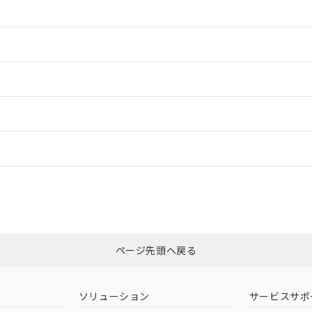
情報更新：2
情報更新：2
ードすることができます。
情報更新：
ログイン/会員登録
適合状況については、「カスタマーサポートセンタ お客様相談室」または貴
みください。
非含有証明書
※3
ページ先頭へ戻る
ダウンロードはこちら
ソリューション
サービスサポ