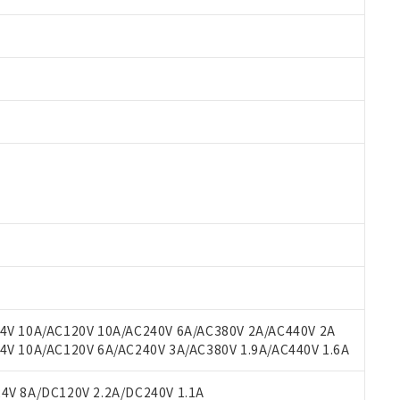
 RoHS指令（10物質）の非含有に対応した製品が提供可能な商品です
oHS指令（10物質）の非含有に対応した製品に切り替える予定のある
 RoHS指令（10物質）の非含有に非対応の商品で、対応品を出す予
 RoHS指令（10物質）の非含有の対応状況を調査中または確認中の
ンス料など無形物で、有害物質有無と関係のない商品です。
○×表
より、非含有部品としていたものが、含有品と判明した場合などやむ
みいただき、同意のうえご利用ください。
材料含有率が中国RoHSの基準値以下であることを示します。
材料含有率が中国RoHSの基準値を超えていることを示します。
、当社制御機器事業取扱商品の当社在庫状況および標準価格(税抜)
ら貴社製品のうち、外国為替および外国貿易法に定める商品（以下｢
質）：
V 10A/AC120V 10A/AC240V 6A/AC380V 2A/AC440V 2A
す。当社販売部門へお問い合わせください。
 水銀(Hg) 1000ppm以下、 カドミウム(Cd) 100ppm以下、
たは国外への提供する場合は、日本国政府の輸出許可(または役務取
 10A/AC120V 6A/AC240V 3A/AC380V 1.9A/AC440V 1.6A
000ppm以下、ポリ臭化ビフェニル類(PBB) 1000ppm以下、ポリ臭化ジフェニルエーテル類(P
事業取扱商品の中には、本サービスの対象外となる商品もあること
手続きをとります。
キシル) (DEHP)(別名：DOP) 1000ppm以下、フタル酸ブチルベンジル（BBP） 100
(GB/T26572)：
以下、フタル酸ジイソブチル (DIBP) 1000ppm以下
び標準価格照会結果は、記載している更新日時点での社内データに
物を破棄する場合は、完全に破砕するなど、違法に輸出されないよ
(水銀) : 1000ppm、 Cd(カドミウム) : 100ppm、
V 8A/DC120V 2.2A/DC240V 1.1A
業用監視および制御機器に対する適用除外項目は除く。