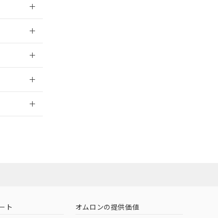
026/05/21
026/05/21
2026/7/29
社担当オムロン
お問い合わせ
ート
オムロンの提供価値