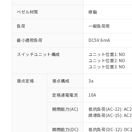
ベゼル材質
樹脂
負荷
一般負荷用
最小適用負荷
DC5V 6mA
※1 対応状況
スイッチユニット構成
ユニット位置1: NO
対応済み：EU
ユニット位置2: NO
対応予定：EU R
ユニット位置3: NO
対応予定なし：EU
調査・確認中：EU
ご利用条件
接点定格
接点構成
3a
非該当品：ライセ
※1 中国RoHS
仕入先様の事情に
定格通電電流
10A
があります。
以下の条件をお読
「○」：最大均質
「×」：最大均質
本サービスは
当社は、これ
*EU RoHS指令（10物
開閉能力(AC)
抵抗負荷(AC-12): AC24
「－」：未確認で
鉛(Pb) 1000ppm以下、
くものです。
う）を輸出ま
誘導負荷(AC-15): AC24V
記
説明
六価クロム(Cr(Ⅵ)) 1
当社制御機器
などの必要な
フタル酸ビス(2-エチルヘ
号
*中国RoHS10物質の基準値 
ル（DBP） 1000ppm
在庫状況およ
当社は規制貨
Pb(鉛) :1000ppm、 Hg
開閉能力(DC)
抵抗負荷(DC-12): DC24
但し、RoHS指令で産