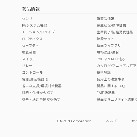
商品情報
中国 RoHS表
※1 ※2
センサ
新商品情報
FAシステム機器
在庫状況/標準価格
Pb
Hg
Cd
Cr(V
モーション/ドライブ
生産終了品/推奨代替品
ロボティクス
特設サイト
セーフティ
動画ライブラリ
検査装置
規格認証/適合
O
O
O
O
スイッチ
RoHS/REACH対応
リレー
カタログ/マニュアル訂正
コントロール
技術解説
"対応済み"や非含有の記載がされた商品であっても、流通
電源/周辺機器他
使用上の注意事項
非含有品が必要な際は、弊社営業部門もしくは販売店へお
省エネ支援/環境対策機器
製品に関するFAQ
目的・仕様から探す
FA用語辞典
改善・活用事例から探す
製品セキュリティへの取
OMRON Corporation
ヘルプ
サ