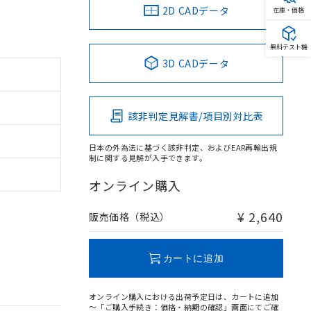
2D CADデータ
在庫・価格
無料テスト機
3D CADデータ
該非判定見解書/項目別対比表
日本の外為法に基づく該非判定、およびEAR再輸出規
制に関する見解が入手できます。
オンライン購入
¥ 2,640
販売価格（税込）
カートに追加
オンライン購入における出荷予定日は、カートに追加
～「ご購入手続き：価格・納期の確認」画面にてご確