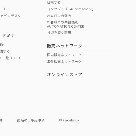
目指す姿
ポート
コンセプト「i-Automation!」
ジャパンデスク
オムロンの強み
お客様との共創拠点
AUTOMATION CENTER
DIBP
BBP
DEHP
環境保護
技術を磨く現場
・セミナ
使用期限
案内
販売ネットワーク
講する
O
O
O
e
国内販売ネットワーク
ス一覧（PDF）
海外販売ネットワーク
オンラインストア
状況ページへ
件
商品のご承諾事項
Facebook