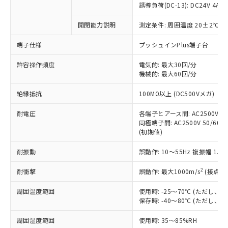
商品です。
誘導負荷(DC-13): DC24V 4A/DC
対応予定なし：EU RoHS指令（10物質）の
以下の条件をお読みいただき、同意のうえ
開閉能力説明
測定条件: 周囲温度 20±2℃、
非含有に非対応の商品で、対応品を出す予
ご利用ください。
定はありません。
端子仕様
プッシュインPlus端子台
調査・確認中：EU RoHS指令（10物質）の
本サービスは、当社制御機器事業取扱
※1 中国RoHS○×表
非含有の対応状況を調査中または確認中の
商品の当社在庫状況および標準価格
許容操作頻度
電気的: 最大30回/分
商品です。
機械的: 最大60回/分
(税抜)を提供させていただくもので
「○」：最大均質材料含有率が中国RoHSの
非該当品：ライセンス料など無形物で、有
す。
基準値以下であることを示します。
害物質有無と関係のない商品です。
絶縁抵抗
100MΩ以上 (DC500Vメガ)
当社制御機器事業取扱商品の中には、
「×」：最大均質材料含有率が中国RoHSの
仕入先様の事情により、非含有部品として
本サービスの対象外となる商品もある
基準値を超えていることを示します。
いたものが、含有品と判明した場合などや
耐電圧
各端子とアース間: AC2500V 50/
当社は、これら貴社製品のうち、外国
ことをご了承ください。
「－」：未確認です。当社販売部門へお問
むを得ず変更することがあります。
同極端子間: AC2500V 50/60Hz
為替および外国貿易法に定める商品
在庫状況および標準価格照会結果は、
い合わせください。
(初期値)
（以下｢規制貨物等」という）を輸出
記載している更新日時点での社内デー
*EU RoHS指令（10物質）：
または国外への提供する場合は、日本
記
タに基づき作成されるものであり、閲
説明
耐振動
誤動作: 10～55Hz 複振幅 1.
鉛(Pb) 1000ppm以下、 水銀(Hg) 1000ppm以下、 カド
*中国RoHS10物質の基準値 (GB/T26572)：
国政府の輸出許可(または役務取引許
号
覧された時点での実際の在庫および標
ミウム(Cd) 100ppm以下、
Pb(鉛) :1000ppm、 Hg(水銀) : 1000ppm、 Cd(カドミウ
可)を取得するなどの必要な手続きを
六価クロム(Cr(Ⅵ)) 1000ppm以下、ポリ臭化ビフェニル
ム) : 100ppm、
準価格とは異なる場合があることをご
2
耐衝撃
誤動作: 最大1000m/s
(接点開
類(PBB) 1000ppm以下、ポリ臭化ジフェニルエーテル類
Cr(Ⅵ)(六価クロム) : 1000ppm、 PBBs(ポリ臭化ビフェ
とります。
了承ください。
(PBDE) 1000ppm以下、フタル酸ビス(2-エチルヘキシ
○
一定数以上の在庫あり
ニル類) : 1000ppm、 PBDEs(ポリ臭化ジフェニルエーテ
当社は規制貨物を破棄する場合は、完
ル) (DEHP)(別名：DOP) 1000ppm以下、フタル酸ブチ
周囲温度範囲
使用時: -25～70℃ (ただし
正式な納期状況および標準価格はお客
ル類) : 1000ppm、
ルベンジル（BBP） 1000ppm以下、フタル酸ジブチル
全に破砕するなど、違法に輸出されな
DBP(フタル酸ジブチル) : 1000ppm、 DIBP(フタル酸ジ
保存時: -40～80℃ (ただし
様のお取引先、またはお客様担当のオ
（DBP） 1000ppm以下、フタル酸ジイソブチル
イソブチル) : 1000ppm、 BBP(フタル酸ブチルベンジ
△
一定数には満たないが在庫あり
いよう必要な手段を講じます。
ムロン制御機器販売店・当社販売員に
(DIBP) 1000ppm以下
ル) : 1000ppm、
周囲湿度範囲
使用時: 35～85%RH
当社は貴社製品を、核兵器、ミサイ
但し、RoHS指令で産業用監視および制御機器に対する
DEHP(フタル酸ビス(2-エチルヘキシル)) : 1000ppm
ご相談ください。