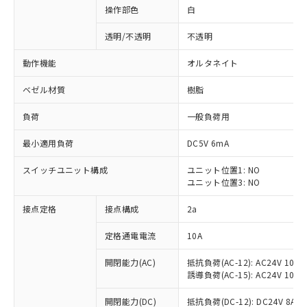
操作部色
白
透明/不透明
不透明
動作機能
オルタネイト
ベゼル材質
樹脂
負荷
一般負荷用
最小適用負荷
DC5V 6mA
スイッチユニット構成
ユニット位置1: NO
ユニット位置3: NO
接点定格
接点構成
2a
※1 対応状況
定格通電電流
10A
対応済み：EU RoHS指令（10物質）の
非含有に対応した製品が提供可能な商品で
開閉能力(AC)
抵抗負荷(AC-12): AC24V 10A/A
す。
誘導負荷(AC-15): AC24V 10A/AC
対応予定：EU RoHS指令（10物質）の非含
ご利用条件
有に対応した製品に切り替える予定のある
開閉能力(DC)
抵抗負荷(DC-12): DC24V 8A/DC