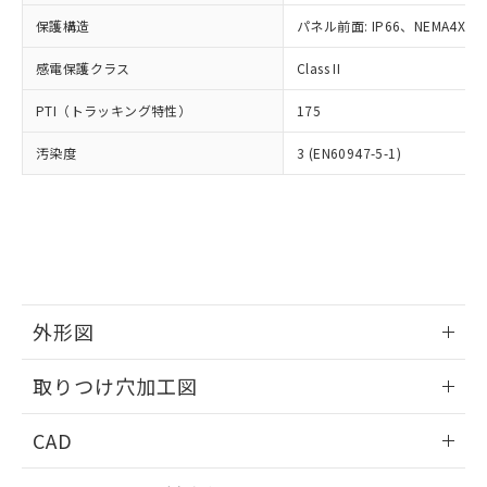
適用除外項目は除く。
ル、化学兵器、生物兵器またはその他
－
在庫なし(最新の在庫状況につ
オムロン制御機器販売店や当社販売拠
フタル酸エステル類の４物質については閾値を超える意
保護構造
パネル前面: IP66、NEMA4X, N
武器並びにこれらの製造装置等に一切
いては、お客様のお取引先、ま
図的な使用がないことを確認しています。
点は「
販売ネットワーク
」をご確認
※2 環境保護使用期限
使用いたしません。
たはお客様担当のオムロン制御
ください。
感電保護クラス
Class II
当社は、貴社製品を第三者に販売する
機器販売店・当社販売員にご確
在庫状況および標準価格結果を当社の
※2 対応予定月
「ｅ」：有害物質（10物質）のすべてが基
場合は、上記1、2および3の内容を当
認ください)
事前の承諾なく第三者に漏洩または開
PTI（トラッキング特性）
175
準値以下であることを示します。
該第三者に通知します。また当社は、
示しないようお願いします。
部品在庫の切り替え状況などにより、予定
「10」：通常の使用状況下において有害物
販売先および販売に係わる関係者が違
マイパーツ機能（部品リスト作成サー
汚染度
3 (EN60947-5-1)
空
受注生産機種、また在庫状況の
月が前後することがあります。
質が外部に漏えいし、環境に深刻な影響を
法に輸出するおそれがある場合は、取
ビス）をご利用いただくには、I-Web
白
情報を公開していない機種
及ぼさない年数を意味します。
り引きをいたしません。
メンバーズにご登録されている必要が
「－」：未確認です。当社販売部門へお問
あります。
い合わせください。
お客様が当ウェブサイト上で当社にご
※3 非含有証明書ダウンロード
登録された部品リストについて、当社
および当社の共同利用者が、当社の製
下記の非含有証明書をダウンロードするこ
品・サービスに関するお客様との取
とができます。
外形図
合意する
キャンセル
引・商談に必要な範囲で利用すること
をご了承ください。
情報更新：2026/05/21
EU RoHS指令（10物質）の非含有証明書
※当社の共同利用者とは、
"個人情報
取りつけ穴加工図
51物質の非含有証明書（当社基準）
の共同利用に関して"
の「1.共同利
※本証明書は発行日時点で非含有を証明す
情報更新：2026/05/21
用者の範囲」に記載されている法人を
CAD
るもので、過去に遡って非含有を証明する
指します。
ものではありません。
ログイン/会員登録いただくと、CADデータをダウンロー
また、RoHS指令のフタル酸エステル類４