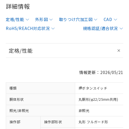
詳細情報
定格/性能
外形図
取りつけ穴加工図
CAD
RoHS/REACH対応状況
規格認証/適合状況
定格/性能
情報更新：2026/05/21
種類
押ボタンスイッチ
胴体形状
丸胴形(φ22/25mm共用)
照光/非照光
非照光
操作部
操作部形状
丸形 フルガード形