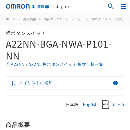
制御機器
Japan
ホーム
>
商品情報
>
商品カテゴリ
>
スイッチ
>
押ボタンスイッチ/表示灯
押ボタンスイッチ
A22NN-BGA-NWA-P101-
NN
A22NN / A22NL 押ボタンスイッチ 形式仕様一覧
マイリストに追加
日本語
English
PDF出力
商品概要