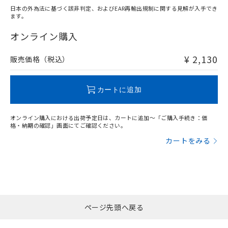
日本の外為法に基づく該非判定、およびEAR再輸出規制に関する見解が入手でき
ます。
"対応済み"や非含有の記載がされた商品であっても、流通
在庫等で未対応品が混在する可能性があります。
オンライン購入
非含有品が必要な際は、弊社営業部門もしくは販売店へお
問い合わせください。
¥ 2,130
販売価格（税込）
この製品のRoHS/REACH対応状況ページへ
カートに追加
オンライン購入における出荷予定日は、カートに追加～「ご購入手続き：価
格・納期の確認」画面にてご確認ください。
カートをみる
ページ先頭へ戻る