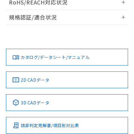
RoHS/REACH対応状況
ドすることができます。
物質の対応では、対応完了までの期間は出
荷製品に未対応品が混在することから備考
情報更新：2026/7/29
規格認証/適合状況
欄に対応日を記載しておりました。
既に当社にて対応品への在庫切替を完了
ログイン/会員登録
EU RoHS
注意事項・凡例
A22NN-BGA-NWA-P101-NNについての規格認証/適合状況に
していることから、特段のことがない限
ついては、「カスタマーサポートセンタ お客様相談室」また
り、2022年1月12日より割愛しておりま
は貴社担当オムロン営業員または販売店にお問い合わせくだ
す。
対応状況
対応予定月
※1
※2
さい。
ダウンロードデータをご利用いただく前に、以下を必ずお読
みください。
カタログ/データシート/マニュアル
対応済み
ソフトウェアの使用条件
お問い合わせ
中国 RoHS
注意事項・凡例
2D CADデータ
中国 RoHS表
※1 ※2
3D CADデータ
Pb
Hg
Cd
Cr(VI)
該非判定見解書/項目別対比表
O
O
O
O