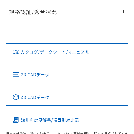
物質の対応では、対応完了までの期間は出
情報更新：2026/7/29
荷製品に未対応品が混在することから備考
規格認証/適合状況
欄に対応日を記載しておりました。
ログイン/会員登録
EU RoHS
注意事項・凡例
既に当社にて対応品への在庫切替を完了
A22NN-BGA-NWA-P100-NNについての規格認証/適合状況に
していることから、特段のことがない限
ついては、「カスタマーサポートセンタ お客様相談室」また
り、2022年1月12日より割愛しておりま
は貴社担当オムロン営業員または販売店にお問い合わせくだ
対応状況
対応予定月
※1
※2
す。
さい。
ダウンロードデータをご利用いただく前に、以下を必ずお読
みください。
カタログ/データシート/マニュアル
対応済み
ソフトウェアの使用条件
お問い合わせ
中国 RoHS
注意事項・凡例
2D CADデータ
中国 RoHS表
※1 ※2
3D CADデータ
Pb
Hg
Cd
Cr(VI)
該非判定見解書/項目別対比表
O
O
O
O
日本の外為法に基づく該非判定、およびEAR再輸出規制に関する見解が入手でき