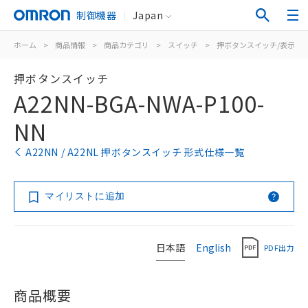
制御機器
Japan
ホーム
>
商品情報
>
商品カテゴリ
>
スイッチ
>
押ボタンスイッチ/表示灯
押ボタンスイッチ
A22NN-BGA-NWA-P100-
NN
A22NN / A22NL 押ボタンスイッチ 形式仕様一覧
マイリストに追加
日本語
English
PDF出力
商品概要