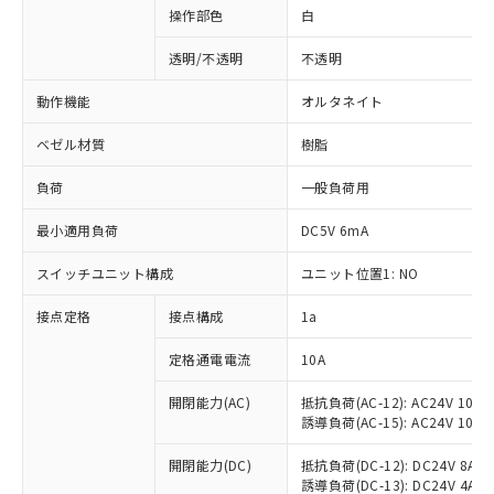
操作部色
白
透明/不透明
不透明
動作機能
オルタネイト
ベゼル材質
樹脂
負荷
一般負荷用
最小適用負荷
DC5V 6mA
スイッチユニット構成
ユニット位置1: NO
接点定格
接点構成
1a
※1 対応状況
定格通電電流
10A
対応済み：EU RoHS指令（10物質）の
非含有に対応した製品が提供可能な商品で
開閉能力(AC)
抵抗負荷(AC-12): AC24V 10A/A
誘導負荷(AC-15): AC24V 10A/AC
す。
対応予定：EU RoHS指令（10物質）の非含
ご利用条件
開閉能力(DC)
抵抗負荷(DC-12): DC24V 8A/DC
有に対応した製品に切り替える予定のある
誘導負荷(DC-13): DC24V 4A/DC