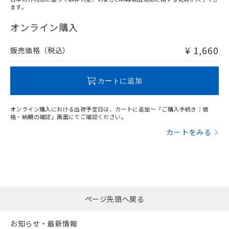
ます。
"対応済み"や非含有の記載がされた商品であっても、流通
在庫等で未対応品が混在する可能性があります。
オンライン購入
非含有品が必要な際は、弊社営業部門もしくは販売店へお
問い合わせください。
¥ 1,660
販売価格（税込）
この製品のRoHS/REACH対応状況ページへ
カートに追加
オンライン購入における出荷予定日は、カートに追加～「ご購入手続き：価
格・納期の確認」画面にてご確認ください。
カートをみる
ページ先頭へ戻る
お知らせ・最新情報