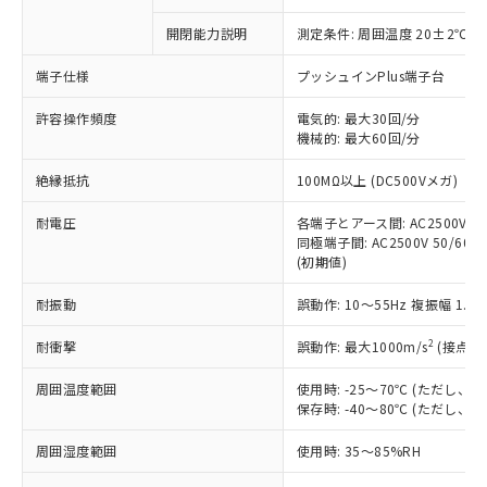
商品です。
対応予定なし：EU RoHS指令（10物質）の
開閉能力説明
測定条件: 周囲温度 20±2℃、
以下の条件をお読みいただき、同意のうえ
非含有に非対応の商品で、対応品を出す予
ご利用ください。
定はありません。
端子仕様
プッシュインPlus端子台
調査・確認中：EU RoHS指令（10物質）の
本サービスは、当社制御機器事業取扱
※1 中国RoHS○×表
非含有の対応状況を調査中または確認中の
許容操作頻度
電気的: 最大30回/分
商品の当社在庫状況および標準価格
商品です。
機械的: 最大60回/分
(税抜)を提供させていただくもので
「○」：最大均質材料含有率が中国RoHSの
非該当品：ライセンス料など無形物で、有
す。
絶縁抵抗
基準値以下であることを示します。
100MΩ以上 (DC500Vメガ)
害物質有無と関係のない商品です。
当社制御機器事業取扱商品の中には、
「×」：最大均質材料含有率が中国RoHSの
仕入先様の事情により、非含有部品として
本サービスの対象外となる商品もある
耐電圧
各端子とアース間: AC2500V 50/
基準値を超えていることを示します。
いたものが、含有品と判明した場合などや
当社は、これら貴社製品のうち、外国
ことをご了承ください。
同極端子間: AC2500V 50/60Hz
「－」：未確認です。当社販売部門へお問
むを得ず変更することがあります。
為替および外国貿易法に定める商品
(初期値)
在庫状況および標準価格照会結果は、
い合わせください。
（以下｢規制貨物等」という）を輸出
記載している更新日時点での社内デー
*EU RoHS指令（10物質）：
または国外への提供する場合は、日本
耐振動
誤動作: 10～55Hz 複振幅 1.
記
タに基づき作成されるものであり、閲
説明
鉛(Pb) 1000ppm以下、 水銀(Hg) 1000ppm以下、 カド
*中国RoHS10物質の基準値 (GB/T26572)：
国政府の輸出許可(または役務取引許
号
覧された時点での実際の在庫および標
ミウム(Cd) 100ppm以下、
Pb(鉛) :1000ppm、 Hg(水銀) : 1000ppm、 Cd(カドミウ
2
耐衝撃
誤動作: 最大1000m/s
(接点開
可)を取得するなどの必要な手続きを
六価クロム(Cr(Ⅵ)) 1000ppm以下、ポリ臭化ビフェニル
ム) : 100ppm、
準価格とは異なる場合があることをご
類(PBB) 1000ppm以下、ポリ臭化ジフェニルエーテル類
Cr(Ⅵ)(六価クロム) : 1000ppm、 PBBs(ポリ臭化ビフェ
とります。
了承ください。
(PBDE) 1000ppm以下、フタル酸ビス(2-エチルヘキシ
○
一定数以上の在庫あり
ニル類) : 1000ppm、 PBDEs(ポリ臭化ジフェニルエーテ
周囲温度範囲
使用時: -25～70℃ (ただし
当社は規制貨物を破棄する場合は、完
ル) (DEHP)(別名：DOP) 1000ppm以下、フタル酸ブチ
正式な納期状況および標準価格はお客
ル類) : 1000ppm、
保存時: -40～80℃ (ただし
ルベンジル（BBP） 1000ppm以下、フタル酸ジブチル
全に破砕するなど、違法に輸出されな
DBP(フタル酸ジブチル) : 1000ppm、 DIBP(フタル酸ジ
様のお取引先、またはお客様担当のオ
（DBP） 1000ppm以下、フタル酸ジイソブチル
イソブチル) : 1000ppm、 BBP(フタル酸ブチルベンジ
△
一定数には満たないが在庫あり
いよう必要な手段を講じます。
ムロン制御機器販売店・当社販売員に
(DIBP) 1000ppm以下
ル) : 1000ppm、
周囲湿度範囲
使用時: 35～85%RH
当社は貴社製品を、核兵器、ミサイ
但し、RoHS指令で産業用監視および制御機器に対する
DEHP(フタル酸ビス(2-エチルヘキシル)) : 1000ppm
ご相談ください。
適用除外項目は除く。
ル、化学兵器、生物兵器またはその他