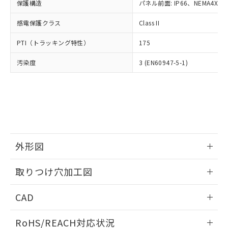
－
在庫なし(最新の在庫状況につ
オムロン制御機器販売店や当社販売拠
保護構造
パネル前面: IP66、NEMA4X, N
フタル酸エステル類の４物質については閾値を超える意
武器並びにこれらの製造装置等に一切
いては、お客様のお取引先、ま
図的な使用がないことを確認しています。
点は「
販売ネットワーク
」をご確認
※2 環境保護使用期限
使用いたしません。
たはお客様担当のオムロン制御
感電保護クラス
Class II
ください。
当社は、貴社製品を第三者に販売する
機器販売店・当社販売員にご確
在庫状況および標準価格結果を当社の
※2 対応予定月
「ｅ」：有害物質（10物質）のすべてが基
場合は、上記1、2および3の内容を当
PTI（トラッキング特性）
175
認ください)
事前の承諾なく第三者に漏洩または開
準値以下であることを示します。
該第三者に通知します。また当社は、
示しないようお願いします。
部品在庫の切り替え状況などにより、予定
「10」：通常の使用状況下において有害物
汚染度
3 (EN60947-5-1)
販売先および販売に係わる関係者が違
マイパーツ機能（部品リスト作成サー
空
受注生産機種、また在庫状況の
月が前後することがあります。
質が外部に漏えいし、環境に深刻な影響を
法に輸出するおそれがある場合は、取
ビス）をご利用いただくには、I-Web
白
情報を公開していない機種
及ぼさない年数を意味します。
り引きをいたしません。
メンバーズにご登録されている必要が
「－」：未確認です。当社販売部門へお問
あります。
い合わせください。
お客様が当ウェブサイト上で当社にご
※3 非含有証明書ダウンロード
登録された部品リストについて、当社
および当社の共同利用者が、当社の製
下記の非含有証明書をダウンロードするこ
品・サービスに関するお客様との取
外形図
とができます。
合意する
キャンセル
引・商談に必要な範囲で利用すること
をご了承ください。
情報更新：2026/05/21
EU RoHS指令（10物質）の非含有証明書
取りつけ穴加工図
※当社の共同利用者とは、
"個人情報
51物質の非含有証明書（当社基準）
の共同利用に関して"
の「1.共同利
情報更新：2026/05/21
※本証明書は発行日時点で非含有を証明す
用者の範囲」に記載されている法人を
CAD
るもので、過去に遡って非含有を証明する
指します。
ものではありません。
ログイン/会員登録いただくと、CADデータをダウンロー
RoHS/REACH対応状況
また、RoHS指令のフタル酸エステル類４
ドすることができます。