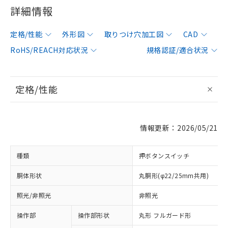
詳細情報
定格/性能
外形図
取りつけ穴加工図
CAD
RoHS/REACH対応状況
規格認証/適合状況
定格/性能
情報更新：2026/05/21
種類
押ボタンスイッチ
胴体形状
丸胴形(φ22/25mm共用)
照光/非照光
非照光
操作部
操作部形状
丸形 フルガード形