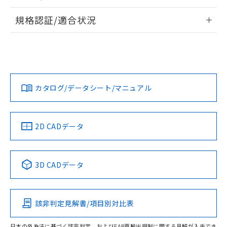
物質の対応では、対応完了までの期間は出
情報更新：2026/7/29
荷製品に未対応品が混在することから備考
規格認証/適合状況
欄に対応日を記載しておりました。
ログイン/会員登録
EU RoHS
注意事項・凡例
既に当社にて対応品への在庫切替を完了
A22NN-BGA-NWA-P002-NNについての規格認証/適合状況に
していることから、特段のことがない限
ついては、「カスタマーサポートセンタ お客様相談室」また
り、2022年1月12日より割愛しておりま
は貴社担当オムロン営業員または販売店にお問い合わせくだ
対応状況
対応予定月
※1
※2
す。
さい。
ダウンロードデータをご利用いただく前に、以下を必ずお読
みください。
カタログ/データシート/マニュアル
対応済み
ソフトウェアの使用条件
お問い合わせ
中国 RoHS
注意事項・凡例
2D CADデータ
中国 RoHS表
※1 ※2
3D CADデータ
Pb
Hg
Cd
Cr(VI)
該非判定見解書/項目別対比表
O
O
O
O
日本の外為法に基づく該非判定、およびEAR再輸出規制に関する見解が入手でき