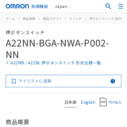
制御機器
Japan
ホーム
>
商品情報
>
商品カテゴリ
>
スイッチ
>
押ボタンスイッチ/表示灯
押ボタンスイッチ
A22NN-BGA-NWA-P002-
NN
A22NN / A22NL 押ボタンスイッチ 形式仕様一覧
マイリストに追加
日本語
English
PDF出力
商品概要