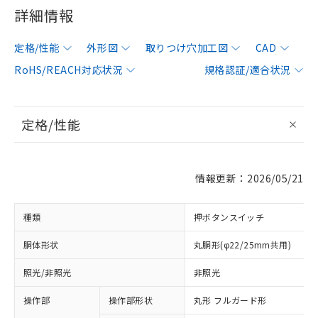
詳細情報
定格/性能
外形図
取りつけ穴加工図
CAD
RoHS/REACH対応状況
規格認証/適合状況
定格/性能
情報更新：2026/05/21
種類
押ボタンスイッチ
胴体形状
丸胴形(φ22/25mm共用)
照光/非照光
非照光
操作部
操作部形状
丸形 フルガード形