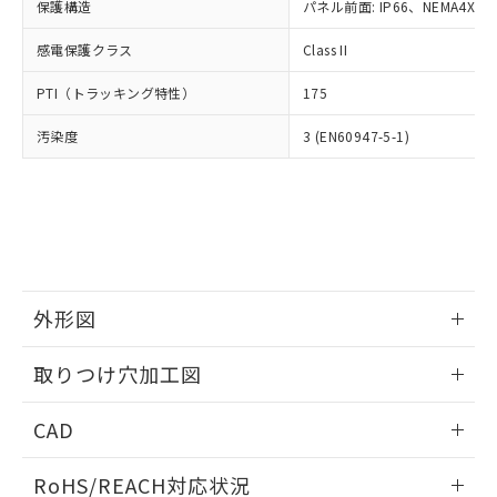
－
在庫なし(最新の在庫状況につ
オムロン制御機器販売店や当社販売拠
保護構造
パネル前面: IP66、NEMA4X, N
フタル酸エステル類の４物質については閾値を超える意
武器並びにこれらの製造装置等に一切
いては、お客様のお取引先、ま
図的な使用がないことを確認しています。
点は「
販売ネットワーク
」をご確認
※2 環境保護使用期限
使用いたしません。
たはお客様担当のオムロン制御
感電保護クラス
Class II
ください。
当社は、貴社製品を第三者に販売する
機器販売店・当社販売員にご確
在庫状況および標準価格結果を当社の
※2 対応予定月
「ｅ」：有害物質（10物質）のすべてが基
場合は、上記1、2および3の内容を当
PTI（トラッキング特性）
175
認ください)
事前の承諾なく第三者に漏洩または開
準値以下であることを示します。
該第三者に通知します。また当社は、
示しないようお願いします。
部品在庫の切り替え状況などにより、予定
「10」：通常の使用状況下において有害物
汚染度
3 (EN60947-5-1)
販売先および販売に係わる関係者が違
マイパーツ機能（部品リスト作成サー
空
受注生産機種、また在庫状況の
月が前後することがあります。
質が外部に漏えいし、環境に深刻な影響を
法に輸出するおそれがある場合は、取
ビス）をご利用いただくには、I-Web
白
情報を公開していない機種
及ぼさない年数を意味します。
り引きをいたしません。
メンバーズにご登録されている必要が
「－」：未確認です。当社販売部門へお問
あります。
い合わせください。
お客様が当ウェブサイト上で当社にご
※3 非含有証明書ダウンロード
登録された部品リストについて、当社
および当社の共同利用者が、当社の製
下記の非含有証明書をダウンロードするこ
品・サービスに関するお客様との取
外形図
とができます。
合意する
キャンセル
引・商談に必要な範囲で利用すること
をご了承ください。
情報更新：2026/05/21
EU RoHS指令（10物質）の非含有証明書
取りつけ穴加工図
※当社の共同利用者とは、
"個人情報
51物質の非含有証明書（当社基準）
の共同利用に関して"
の「1.共同利
情報更新：2026/05/21
※本証明書は発行日時点で非含有を証明す
用者の範囲」に記載されている法人を
CAD
るもので、過去に遡って非含有を証明する
指します。
ものではありません。
ログイン/会員登録いただくと、CADデータをダウンロー
RoHS/REACH対応状況
また、RoHS指令のフタル酸エステル類４
ドすることができます。