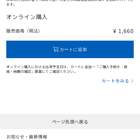
ます。
"対応済み"や非含有の記載がされた商品であっても、流通
在庫等で未対応品が混在する可能性があります。
オンライン購入
非含有品が必要な際は、弊社営業部門もしくは販売店へお
問い合わせください。
¥ 1,660
販売価格（税込）
この製品のRoHS/REACH対応状況ページへ
カートに追加
オンライン購入における出荷予定日は、カートに追加～「ご購入手続き：価
格・納期の確認」画面にてご確認ください。
カートをみる
ページ先頭へ戻る
お知らせ・最新情報