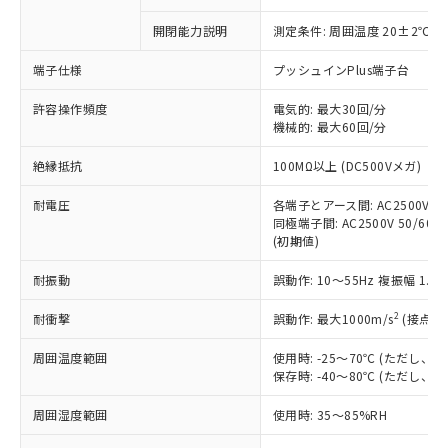
商品です。
対応予定なし：EU RoHS指令（10物質）の
開閉能力説明
測定条件: 周囲温度 20±2℃、
以下の条件をお読みいただき、同意のうえ
非含有に非対応の商品で、対応品を出す予
ご利用ください。
定はありません。
端子仕様
プッシュインPlus端子台
調査・確認中：EU RoHS指令（10物質）の
本サービスは、当社制御機器事業取扱
※1 中国RoHS○×表
非含有の対応状況を調査中または確認中の
許容操作頻度
電気的: 最大30回/分
商品の当社在庫状況および標準価格
商品です。
機械的: 最大60回/分
(税抜)を提供させていただくもので
「○」：最大均質材料含有率が中国RoHSの
非該当品：ライセンス料など無形物で、有
す。
絶縁抵抗
基準値以下であることを示します。
100MΩ以上 (DC500Vメガ)
害物質有無と関係のない商品です。
当社制御機器事業取扱商品の中には、
「×」：最大均質材料含有率が中国RoHSの
仕入先様の事情により、非含有部品として
本サービスの対象外となる商品もある
耐電圧
各端子とアース間: AC2500V 50/
基準値を超えていることを示します。
いたものが、含有品と判明した場合などや
当社は、これら貴社製品のうち、外国
ことをご了承ください。
同極端子間: AC2500V 50/60Hz
「－」：未確認です。当社販売部門へお問
むを得ず変更することがあります。
為替および外国貿易法に定める商品
(初期値)
在庫状況および標準価格照会結果は、
い合わせください。
（以下｢規制貨物等」という）を輸出
記載している更新日時点での社内デー
*EU RoHS指令（10物質）：
または国外への提供する場合は、日本
耐振動
誤動作: 10～55Hz 複振幅 1.
記
タに基づき作成されるものであり、閲
説明
鉛(Pb) 1000ppm以下、 水銀(Hg) 1000ppm以下、 カド
*中国RoHS10物質の基準値 (GB/T26572)：
国政府の輸出許可(または役務取引許
号
覧された時点での実際の在庫および標
ミウム(Cd) 100ppm以下、
Pb(鉛) :1000ppm、 Hg(水銀) : 1000ppm、 Cd(カドミウ
2
耐衝撃
誤動作: 最大1000m/s
(接点開
可)を取得するなどの必要な手続きを
六価クロム(Cr(Ⅵ)) 1000ppm以下、ポリ臭化ビフェニル
ム) : 100ppm、
準価格とは異なる場合があることをご
類(PBB) 1000ppm以下、ポリ臭化ジフェニルエーテル類
Cr(Ⅵ)(六価クロム) : 1000ppm、 PBBs(ポリ臭化ビフェ
とります。
了承ください。
(PBDE) 1000ppm以下、フタル酸ビス(2-エチルヘキシ
○
一定数以上の在庫あり
ニル類) : 1000ppm、 PBDEs(ポリ臭化ジフェニルエーテ
周囲温度範囲
使用時: -25～70℃ (ただし
当社は規制貨物を破棄する場合は、完
ル) (DEHP)(別名：DOP) 1000ppm以下、フタル酸ブチ
正式な納期状況および標準価格はお客
ル類) : 1000ppm、
保存時: -40～80℃ (ただし
ルベンジル（BBP） 1000ppm以下、フタル酸ジブチル
全に破砕するなど、違法に輸出されな
DBP(フタル酸ジブチル) : 1000ppm、 DIBP(フタル酸ジ
様のお取引先、またはお客様担当のオ
（DBP） 1000ppm以下、フタル酸ジイソブチル
イソブチル) : 1000ppm、 BBP(フタル酸ブチルベンジ
△
一定数には満たないが在庫あり
いよう必要な手段を講じます。
ムロン制御機器販売店・当社販売員に
(DIBP) 1000ppm以下
ル) : 1000ppm、
周囲湿度範囲
使用時: 35～85%RH
当社は貴社製品を、核兵器、ミサイ
但し、RoHS指令で産業用監視および制御機器に対する
DEHP(フタル酸ビス(2-エチルヘキシル)) : 1000ppm
ご相談ください。
適用除外項目は除く。
ル、化学兵器、生物兵器またはその他