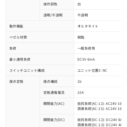
操作部色
白
透明/不透明
不透明
動作機能
オルタネイト
ベゼル材質
樹脂
負荷
一般負荷用
最小適用負荷
DC5V 6mA
スイッチユニット構成
ユニット位置3: NC
接点定格
接点構成
1b
※1 対応状況
定格通電電流
10A
対応済み：EU RoHS指令（10物質）の
非含有に対応した製品が提供可能な商品で
開閉能力(AC)
抵抗負荷(AC-12): AC24V 10A/A
誘導負荷(AC-15): AC24V 10A/AC
す。
対応予定：EU RoHS指令（10物質）の非含
ご利用条件
開閉能力(DC)
抵抗負荷(DC-12): DC24V 8A/DC
有に対応した製品に切り替える予定のある
誘導負荷(DC-13): DC24V 4A/DC