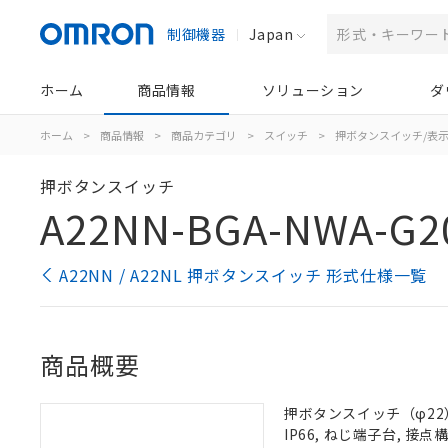
制御機器
Japan
ホーム
商品情報
ソリューション
ダ
ホーム
>
商品情報
>
商品カテゴリ
>
スイッチ
>
押ボタンスイッチ/表
押ボタンスイッチ
A22NN-BGA-NWA-G2
A22NN / A22NL 押ボタンスイッチ 形式仕様一覧
商品概要
押ボタンスイッチ（φ22）
IP66, ねじ端子台, 接点構成