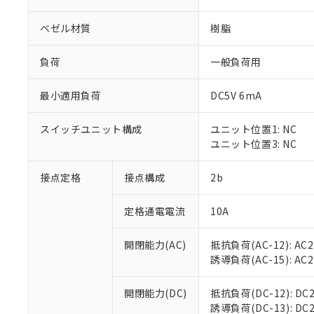
ベゼル材質
樹脂
負荷
一般負荷用
最小適用負荷
DC5V 6mA
※1 対応状況
スイッチユニット構成
ユニット位置1: NC
対応済み：EU
ユニット位置3: NC
対応予定：EU R
対応予定なし：EU
調査・確認中：EU
接点定格
接点構成
2b
ご利用条件
非該当品：ライセ
※1 中国RoHS
仕入先様の事情に
定格通電電流
10A
があります。
以下の条件をお読
「○」：最大均質
「×」：最大均質
開閉能力(AC)
抵抗負荷(AC-12): AC24
本サービスは
当社は、これ
*EU RoHS指令（10物
「－」：未確認で
誘導負荷(AC-15): AC24V
鉛(Pb) 1000ppm以下、
くものです。
う）を輸出ま
記
説明
六価クロム(Cr(Ⅵ)) 1
当社制御機器
などの必要な
フタル酸ビス(2-エチルヘ
号
*中国RoHS10物質の基準値 
ル（DBP） 1000ppm
在庫状況およ
開閉能力(DC)
抵抗負荷(DC-12): DC24
当社は規制貨
Pb(鉛) :1000ppm、 Hg
但し、RoHS指令で産
のであり、閲
誘導負荷(DC-13): DC24
ます。
Cr(Ⅵ)(六価クロム) : 
フタル酸エステル類の４