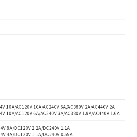
 RoHS指令（10物質）の非含有に対応した製品が提供可能な商品です
oHS指令（10物質）の非含有に対応した製品に切り替える予定のある
 RoHS指令（10物質）の非含有に非対応の商品で、対応品を出す予
 RoHS指令（10物質）の非含有の対応状況を調査中または確認中の
ンス料など無形物で、有害物質有無と関係のない商品です。
○×表
より、非含有部品としていたものが、含有品と判明した場合などやむ
みいただき、同意のうえご利用ください。
材料含有率が中国RoHSの基準値以下であることを示します。
材料含有率が中国RoHSの基準値を超えていることを示します。
V 10A/AC120V 10A/AC240V 6A/AC380V 2A/AC440V 2A
、当社制御機器事業取扱商品の当社在庫状況および標準価格(税抜)
ら貴社製品のうち、外国為替および外国貿易法に定める商品（以下｢
質）：
す。当社販売部門へお問い合わせください。
 10A/AC120V 6A/AC240V 3A/AC380V 1.9A/AC440V 1.6A
 水銀(Hg) 1000ppm以下、 カドミウム(Cd) 100ppm以下、
たは国外への提供する場合は、日本国政府の輸出許可(または役務取
000ppm以下、ポリ臭化ビフェニル類(PBB) 1000ppm以下、ポリ臭化ジフェニルエーテル類(P
事業取扱商品の中には、本サービスの対象外となる商品もあること
手続きをとります。
キシル) (DEHP)(別名：DOP) 1000ppm以下、フタル酸ブチルベンジル（BBP） 100
(GB/T26572)：
以下、フタル酸ジイソブチル (DIBP) 1000ppm以下
び標準価格照会結果は、記載している更新日時点での社内データに
V 8A/DC120V 2.2A/DC240V 1.1A
物を破棄する場合は、完全に破砕するなど、違法に輸出されないよ
(水銀) : 1000ppm、 Cd(カドミウム) : 100ppm、
業用監視および制御機器に対する適用除外項目は除く。
覧された時点での実際の在庫および標準価格とは異なる場合がある
V 4A/DC120V 1.1A/DC240V 0.55A
1000ppm、 PBBs(ポリ臭化ビフェニル類) : 1000ppm、 PBDEs(ポリ臭化ジフェニルエーテル類
物質については閾値を超える意図的な使用がないことを確認しています。