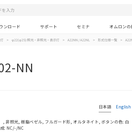
ウンロード
サポート
セミナ
オムロンの
示灯
>
φ22(φ25):照光・非照光・表示灯
>
A22NN / A22NL
>
形式仕様一覧
>
A22
02-NN
日本語
English
, 非照光, 樹脂ベゼル, フルガード形, オルタネイト, ボタンの色: 白
: NC/-/NC