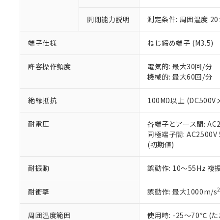
○
一定数以
DBP(フタル酸ジブチル) :
い。
当社は貴社製
DEHP(フタル酸ビス(2-エ
正式な納期状
置等に一切使
開閉能力説明
測定条件: 周囲温度 2
当社販売員に
※2 対応予定月
△
一定数に
当社は、貴社
オムロン制御
また当社は、
※2 環境保護使
端子仕様
ねじ締め端子 (M3.5)
在庫状況およ
部品在庫の切り替
たしません。
－
在庫なし
す。
「ｅ」：有害物質
機器販売
許容操作頻度
電気的: 最大30回/分
マイパーツ機
「10」：通常の
機械的: 最大60回/分
ている必要が
味します。
空
受注生産
お客様が当ウ
※3 非含有証明
「－」：未確認で
白
が、当社の製
絶縁抵抗
100MΩ以上 (DC500V
さい。
下記の非含有証明
※当社の共同
耐電圧
各端子とアース間: AC250
いる法人を指
EU RoHS指令（
同極端子間: AC2500V 5
51物質の非含有証
(初期値)
※本証明書は発行
また、RoHS指
耐振動
誤動作: 10～55Hz 複
混在することから
既に当社にて対応
耐衝撃
誤動作: 最大1000m/s
り割愛しておりま
周囲温度範囲
使用時: -25～70℃