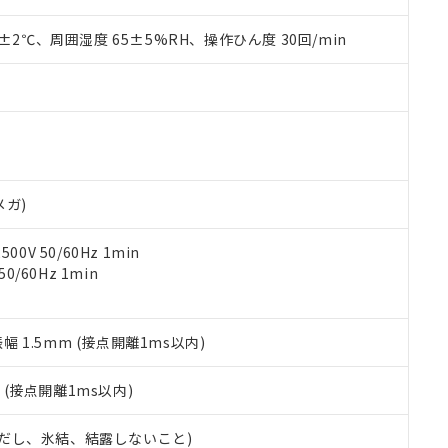
上の在庫あり
 1000ppm、 DIBP(フタル酸ジイソブチル) : 1000ppm、 BBP(フタル酸ブチルベンジル) :
品を、核兵器、ミサイル、化学兵器、生物兵器またはその他武器並
チルヘキシル)) : 1000ppm
況および標準価格はお客様のお取引先、またはお客様担当のオムロ
用いたしません。
0±2℃、周囲湿度 65±5%RH、操作ひん度 30回/min
ご相談ください。
は満たないが在庫あり
製品を第三者に販売する場合は、上記1、2および3の内容を当該第
機器販売店や当社販売拠点は「
販売ネットワーク
」をご確認くだ
販売先および販売に係わる関係者が違法に輸出するおそれがある場
用期限
び標準価格結果を当社の事前の承諾なく第三者に漏洩または開示し
え状況などにより、予定月が前後することがあります。
(最新の在庫状況については、お客様のお取引先、またはお客様担当
（10物質）のすべてが基準値以下であることを示します。
店・当社販売員にご確認ください)
能（部品リスト作成サービス）をご利用いただくには、I-Webメン
使用状況下において有害物質が外部に漏えいし、環境に深刻な影響を
あります。
機種、また在庫状況の情報を公開していない機種
ェブサイト上で当社にご登録された部品リストについて、当社およ
書ダウンロード
す。当社販売部門へお問い合わせください。
品・サービスに関するお客様との取引・商談に必要な範囲で利用す
メガ)
合意する
キャンセル
書をダウンロードすることができます。
利用者とは、
"個人情報の共同利用に関して"
の「1.共同利用者の
0V 50/60Hz 1min
します。
10物質）の非含有証明書
0/60Hz 1min
明書（当社基準）
日時点で非含有を証明するもので、過去に遡って非含有を証明するも
令のフタル酸エステル類４物質の対応では、対応完了までの期間は出
振幅 1.5mm (接点開離1ms以内)
備考欄に対応日を記載しておりました。
品への在庫切替を完了していることから、特段のことがない限り、20
2
(接点開離1ms以内)
す。
 (ただし、氷結、結露しないこと)