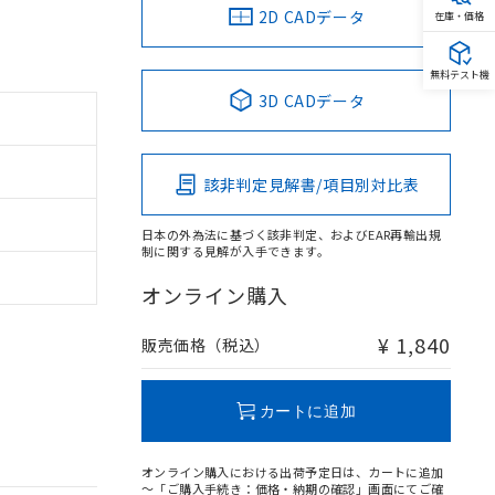
2D CADデータ
在庫・価格
無料テスト機
3D CADデータ
該非判定見解書/項目別対比表
日本の外為法に基づく該非判定、およびEAR再輸出規
制に関する見解が入手できます。
オンライン購入
¥ 1,840
販売価格（税込）
カートに追加
オンライン購入における出荷予定日は、カートに追加
～「ご購入手続き：価格・納期の確認」画面にてご確