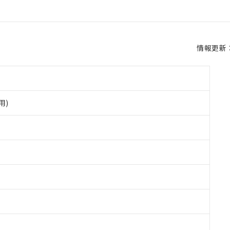
情報更新：2
用)