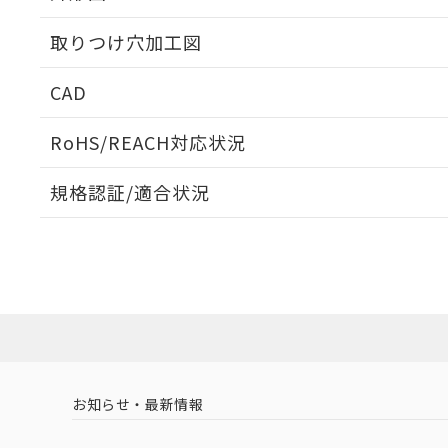
取りつけ穴加工図
CAD
ログイン/会員登録いただくと、CADデータをダウンロ
RoHS/REACH対応状況
規格認証/適合状況
EU RoHS
注意事項・凡例
UL認証
CSA認証
CEマーキング
ダウンロードデータをご利用いただく前に、以下を必ずお読
Yes
Yes
Yes
対応状況
対応予定月
※1
※2
ソフトウェアの使用条件
対応済み
LR型式承認
DNV型式承認
BV型式承認
KR
（イギリス
（ノルウェー
（フランス
（
お知らせ・最新情報
中国 RoHS
注意事項・凡例
船舶規格）
船舶規格）
船舶規格）
船