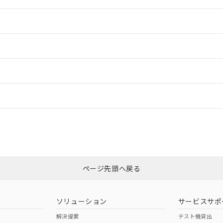
情報更新：2
情報更新：2
ードすることができます。
情報更新：
ログイン/会員登録
CCC認証
電波法
みください。
Yes
N/A
非含有証明書
※3
ページ先頭へ戻る
ダウンロードはこちら
型式承認
NK型式承認
ABS型式承認
韓国
（日本
（アメリカ
ソリューション
サービスサポ
舶規格）
船舶規格）
船舶規格）
解決提案
テスト機貸出