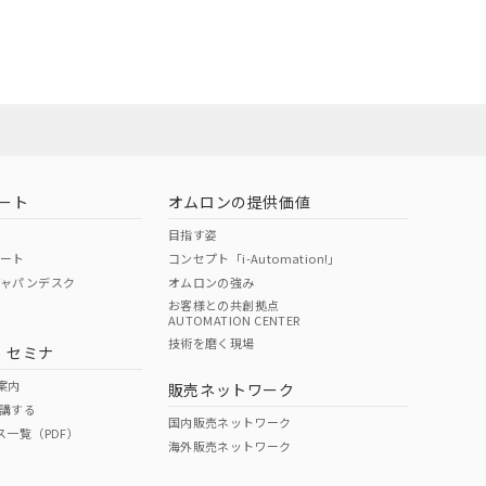
担当オムロン
お問い合わせ
ート
オムロンの提供価値
目指す姿
ポート
コンセプト「i-Automation!」
ジャパンデスク
オムロンの強み
お客様との共創拠点
AUTOMATION CENTER
DIBP
BBP
DEHP
環境保護
技術を磨く現場
・セミナ
使用期限
案内
販売ネットワーク
講する
O
O
O
e
国内販売ネットワーク
ス一覧（PDF）
海外販売ネットワーク