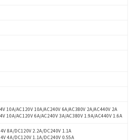
 RoHS指令（10物質）の非含有に対応した製品が提供可能な商品です
oHS指令（10物質）の非含有に対応した製品に切り替える予定のある
 RoHS指令（10物質）の非含有に非対応の商品で、対応品を出す予
V 10A/AC120V 10A/AC240V 6A/AC380V 2A/AC440V 2A
 RoHS指令（10物質）の非含有の対応状況を調査中または確認中の
 10A/AC120V 6A/AC240V 3A/AC380V 1.9A/AC440V 1.6A
ンス料など無形物で、有害物質有無と関係のない商品です。
○×表
より、非含有部品としていたものが、含有品と判明した場合などやむ
V 8A/DC120V 2.2A/DC240V 1.1A
みいただき、同意のうえご利用ください。
V 4A/DC120V 1.1A/DC240V 0.55A
材料含有率が中国RoHSの基準値以下であることを示します。