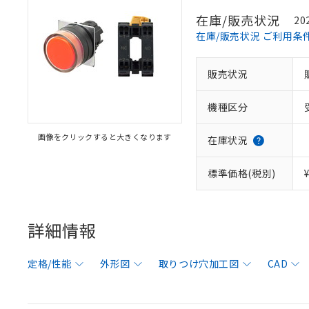
在庫/販売状況
20
在庫/販売状況 ご利用条
販売状況
機種区分
画像をクリックすると大きくなります
在庫状況
標準価格(税別)
詳細情報
定格/性能
外形図
取りつけ穴加工図
CAD