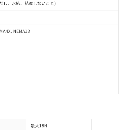
 (ただし、氷結、結露しないこと)
備考欄に対応日を記載しておりました。
品への在庫切替を完了していることから、特段のことがない限り、20
す。
A4X, NEMA13
最大18N