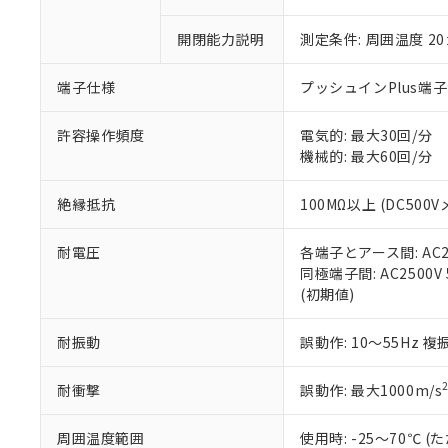
「×」：最大均質
本サービスは
当社は、これ
*EU RoHS指令（10物
「－」：未確認で
鉛(Pb) 1000ppm以下、
開閉能力説明
測定条件: 周囲温度 2
くものです。
う）を輸出ま
記
説明
六価クロム(Cr(Ⅵ)) 1
当社制御機器
などの必要な
フタル酸ビス(2-エチルヘ
号
*中国RoHS10物質の基準値 
ル（DBP） 1000ppm
在庫状況およ
当社は規制貨
端子仕様
プッシュインPlus端
Pb(鉛) :1000ppm、 Hg
但し、RoHS指令で産
のであり、閲
ます。
Cr(Ⅵ)(六価クロム) : 
フタル酸エステル類の４
○
一定数以
DBP(フタル酸ジブチル) :
い。
当社は貴社製
許容操作頻度
電気的: 最大30回/分
DEHP(フタル酸ビス(2-エ
正式な納期状
置等に一切使
機械的: 最大60回/分
当社販売員に
※2 対応予定月
△
一定数に
当社は、貴社
オムロン制御
また当社は、
※2 環境保護使
絶縁抵抗
100MΩ以上 (DC500V
在庫状況およ
部品在庫の切り替
たしません。
－
在庫なし
す。
「ｅ」：有害物質
機器販売
耐電圧
各端子とアース間: AC250
マイパーツ機
「10」：通常の
同極端子間: AC2500V 5
ている必要が
味します。
空
受注生産
(初期値)
お客様が当ウ
※3 非含有証明
「－」：未確認で
白
が、当社の製
さい。
下記の非含有証明
耐振動
誤動作: 10～55Hz 複
※当社の共同
いる法人を指
EU RoHS指令（
耐衝撃
誤動作: 最大1000m/s
51物質の非含有証
※本証明書は発行
周囲温度範囲
使用時: -25～70℃
また、RoHS指