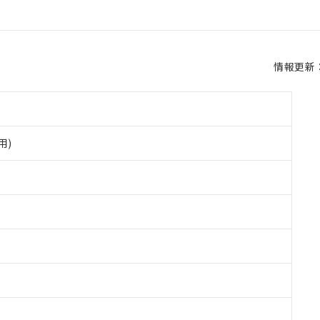
情報更新：2
用)