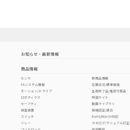
EU RoHS
注意事項・凡例
A22NN-BGA-NRA-P102-NNについての規格認証/
営業員または販売店にお問い合わせください。
ダウンロードデータをご利用いただく前に、以下を必ずお読
対応状況
対応予定月
※1
※2
ソフトウェアの使用条件
対応済み
お知らせ・最新情報
中国 RoHS
注意事項・凡例
商品情報
中国 RoHS表
※1 ※2
センサ
新商品情報
FAシステム機器
在庫状況/標準価格
Pb
Hg
Cd
Cr(V
モーション/ドライブ
生産終了品/推奨代替品
ロボティクス
特設サイト
セーフティ
動画ライブラリ
検査装置
規格認証/適合
O
O
O
O
スイッチ
RoHS/REACH対応
リレー
カタログ/マニュアル訂正
コントロール
技術解説