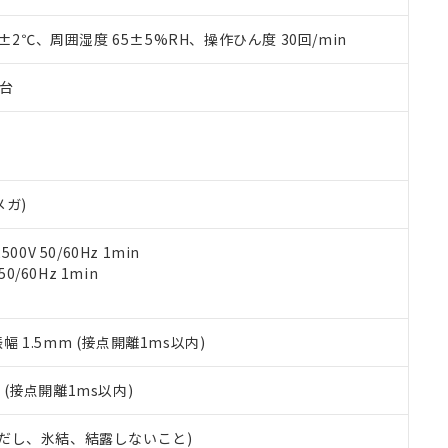
材料含有率が中国RoHSの基準値を超えていることを示します。
、当社制御機器事業取扱商品の当社在庫状況および標準価格(税抜)
ら貴社製品のうち、外国為替および外国貿易法に定める商品（以下｢
質）：
す。当社販売部門へお問い合わせください。
 水銀(Hg) 1000ppm以下、 カドミウム(Cd) 100ppm以下、
0±2℃、周囲湿度 65±5%RH、操作ひん度 30回/min
たは国外への提供する場合は、日本国政府の輸出許可(または役務取
000ppm以下、ポリ臭化ビフェニル類(PBB) 1000ppm以下、ポリ臭化ジフェニルエーテル類(P
事業取扱商品の中には、本サービスの対象外となる商品もあること
手続きをとります。
キシル) (DEHP)(別名：DOP) 1000ppm以下、フタル酸ブチルベンジル（BBP） 100
(GB/T26572)：
以下、フタル酸ジイソブチル (DIBP) 1000ppm以下
び標準価格照会結果は、記載している更新日時点での社内データに
物を破棄する場合は、完全に破砕するなど、違法に輸出されないよ
子台
(水銀) : 1000ppm、 Cd(カドミウム) : 100ppm、
業用監視および制御機器に対する適用除外項目は除く。
覧された時点での実際の在庫および標準価格とは異なる場合がある
1000ppm、 PBBs(ポリ臭化ビフェニル類) : 1000ppm、 PBDEs(ポリ臭化ジフェニルエーテル類
物質については閾値を超える意図的な使用がないことを確認しています。
上の在庫あり
 1000ppm、 DIBP(フタル酸ジイソブチル) : 1000ppm、 BBP(フタル酸ブチルベンジル) :
品を、核兵器、ミサイル、化学兵器、生物兵器またはその他武器並
チルヘキシル)) : 1000ppm
況および標準価格はお客様のお取引先、またはお客様担当のオムロ
用いたしません。
ご相談ください。
は満たないが在庫あり
製品を第三者に販売する場合は、上記1、2および3の内容を当該第
機器販売店や当社販売拠点は「
販売ネットワーク
」をご確認くだ
販売先および販売に係わる関係者が違法に輸出するおそれがある場
用期限
メガ)
び標準価格結果を当社の事前の承諾なく第三者に漏洩または開示し
え状況などにより、予定月が前後することがあります。
(最新の在庫状況については、お客様のお取引先、またはお客様担当
（10物質）のすべてが基準値以下であることを示します。
店・当社販売員にご確認ください)
0V 50/60Hz 1min
能（部品リスト作成サービス）をご利用いただくには、I-Webメン
使用状況下において有害物質が外部に漏えいし、環境に深刻な影響を
0/60Hz 1min
あります。
機種、また在庫状況の情報を公開していない機種
ェブサイト上で当社にご登録された部品リストについて、当社およ
書ダウンロード
す。当社販売部門へお問い合わせください。
品・サービスに関するお客様との取引・商談に必要な範囲で利用す
合意する
キャンセル
書をダウンロードすることができます。
振幅 1.5mm (接点開離1ms以内)
利用者とは、
"個人情報の共同利用に関して"
の「1.共同利用者の
します。
10物質）の非含有証明書
2
(接点開離1ms以内)
明書（当社基準）
日時点で非含有を証明するもので、過去に遡って非含有を証明するも
 (ただし、氷結、結露しないこと)
令のフタル酸エステル類４物質の対応では、対応完了までの期間は出