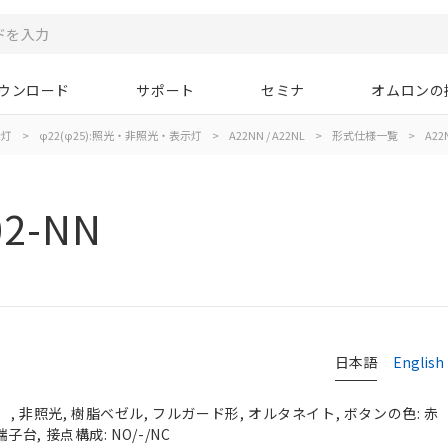
ウンロード
サポート
セミナ
オムロンの
示灯
>
φ22(φ25):照光・非照光・表示灯
>
A22NN / A22NL
>
形式仕様一覧
>
A22
02-NN
日本語
English
, 非照光, 樹脂ベゼル, フルガード形, オルタネイト, ボタンの色: 赤
端子台, 接点構成: NO/-/NC