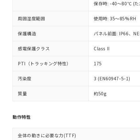
保存時: -40～80℃
混在することから
既に当社にて対応
り割愛しておりま
周囲湿度範囲
使用時: 35～85%RH
保護構造
パネル前面: IP66、NEM
感電保護クラス
Class II
PTI（トラッキング特性）
175
汚染度
3 (EN60947-5-1)
質量
約50g
動作特性
全体の動きに必要な力(TTF)