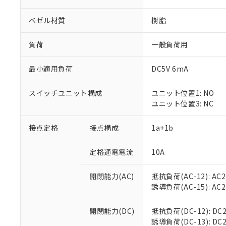
ベゼル材質
樹脂
負荷
一般負荷用
最小適用負荷
DC5V 6mA
スイッチユニット構成
ユニット位置1: NO
ユニット位置3: NC
接点定格
接点構成
1a+1b
※1 対応状況
定格通電電流
10A
対応済み：EU
対応予定：EU R
対応予定なし：EU
開閉能力(AC)
抵抗負荷(AC-12): AC24
調査・確認中：EU
ご利用条件
誘導負荷(AC-15): AC24V
非該当品：ライセ
※1 中国RoHS
仕入先様の事情に
開閉能力(DC)
抵抗負荷(DC-12): DC24
があります。
以下の条件をお読
誘導負荷(DC-13): DC24
「○」：最大均質