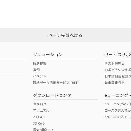
適合状況については、「カスタマーサポートセンタ お客様相談室」または貴社
みください。
非含有証明書
※3
ページ先頭へ戻る
ダウンロードはこちら
ソリューション
サービスサポ
解決提案
テスト機貸出
事例
ロボティクスサ
イベント
日本語相談窓口
現場データ活用サービスi-BELT
輸出該非判定
I)
PBBs
PBDEs
DBP
ダウンロードセンタ
eラーニング
カタログ
eラーニングのご
マニュアル
コースを選んで受
O
O
O
2D CAD
eラーニングコー
3D CAD
電気制御CAD