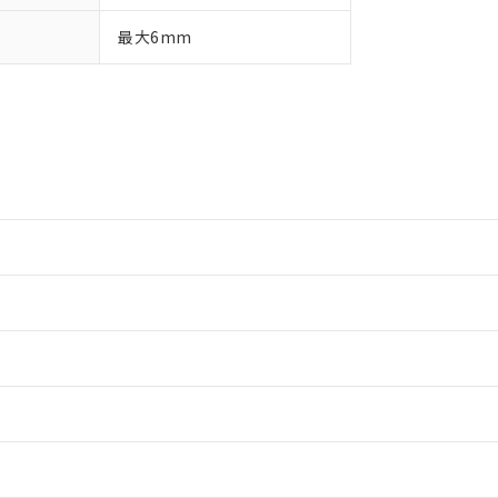
最大6mm
情報更新：2
情報更新：2
ードすることができます。
ログイン/会員登録