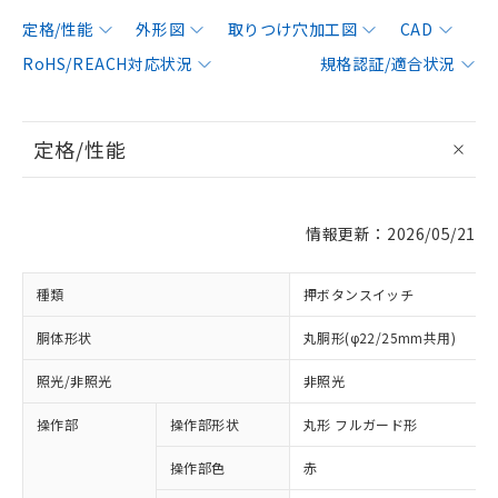
定格/性能
外形図
取りつけ穴加工図
CAD
RoHS/REACH対応状況
規格認証/適合状況
定格/性能
情報更新：2026/05/21
種類
押ボタンスイッチ
胴体形状
丸胴形(φ22/25mm共用)
照光/非照光
非照光
操作部
操作部形状
丸形 フルガード形
操作部色
赤