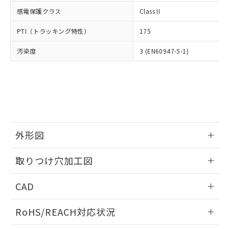
武器並びにこれらの製造装置等に一切
いては、お客様のお取引先、ま
図的な使用がないことを確認しています。
点は「
販売ネットワーク
」をご確認
感電保護クラス
Class II
※2 環境保護使用期限
使用いたしません。
たはお客様担当のオムロン制御
ください。
当社は、貴社製品を第三者に販売する
機器販売店・当社販売員にご確
在庫状況および標準価格結果を当社の
PTI（トラッキング特性）
175
※2 対応予定月
「ｅ」：有害物質（10物質）のすべてが基
場合は、上記1、2および3の内容を当
認ください)
事前の承諾なく第三者に漏洩または開
準値以下であることを示します。
該第三者に通知します。また当社は、
示しないようお願いします。
汚染度
3 (EN60947-5-1)
部品在庫の切り替え状況などにより、予定
「10」：通常の使用状況下において有害物
販売先および販売に係わる関係者が違
マイパーツ機能（部品リスト作成サー
空
受注生産機種、また在庫状況の
月が前後することがあります。
質が外部に漏えいし、環境に深刻な影響を
法に輸出するおそれがある場合は、取
ビス）をご利用いただくには、I-Web
白
情報を公開していない機種
及ぼさない年数を意味します。
り引きをいたしません。
メンバーズにご登録されている必要が
「－」：未確認です。当社販売部門へお問
あります。
い合わせください。
お客様が当ウェブサイト上で当社にご
※3 非含有証明書ダウンロード
登録された部品リストについて、当社
および当社の共同利用者が、当社の製
下記の非含有証明書をダウンロードするこ
外形図
品・サービスに関するお客様との取
とができます。
合意する
キャンセル
引・商談に必要な範囲で利用すること
情報更新：2026/05/21
をご了承ください。
取りつけ穴加工図
EU RoHS指令（10物質）の非含有証明書
※当社の共同利用者とは、
"個人情報
51物質の非含有証明書（当社基準）
情報更新：2026/05/21
の共同利用に関して"
の「1.共同利
CAD
※本証明書は発行日時点で非含有を証明す
用者の範囲」に記載されている法人を
るもので、過去に遡って非含有を証明する
指します。
ログイン/会員登録いただくと、CADデータをダウンロー
ものではありません。
RoHS/REACH対応状況
ドすることができます。
また、RoHS指令のフタル酸エステル類４
物質の対応では、対応完了までの期間は出