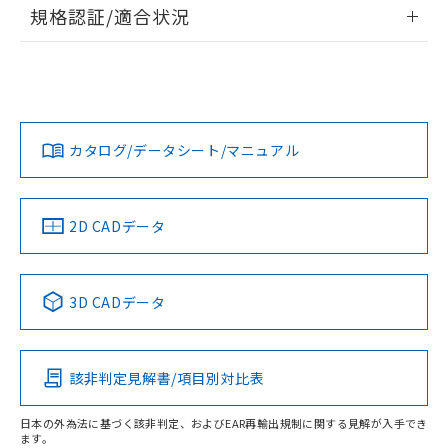
情報更新：2026/7/29
規格認証/適合状況
荷製品に未対応品が混在することから備考
欄に対応日を記載しておりました。
ログイン/会員登録
EU RoHS
注意事項・凡例
A22NN-BGA-NRA-P101-NNについての規格認証/適合状況に
既に当社にて対応品への在庫切替を完了
ついては、「カスタマーサポートセンタ お客様相談室」また
していることから、特段のことがない限
は貴社担当オムロン営業員または販売店にお問い合わせくだ
り、2022年1月12日より割愛しておりま
対応状況
対応予定月
※1
※2
さい。
ダウンロードデータをご利用いただく前に、以下を必ずお読
す。
みください。
カタログ/データシート/マニュアル
対応済み
ソフトウェアの使用条件
お問い合わせ
中国 RoHS
注意事項・凡例
2D CADデータ
中国 RoHS表
※1 ※2
3D CADデータ
Pb
Hg
Cd
Cr(VI)
該非判定見解書/項目別対比表
O
O
O
O
日本の外為法に基づく該非判定、およびEAR再輸出規制に関する見解が入手でき
ます。