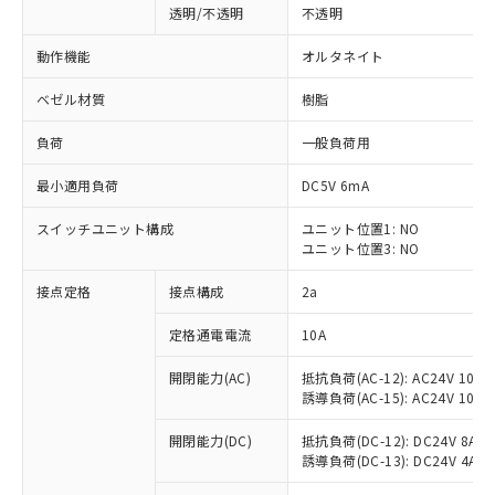
透明/不透明
不透明
動作機能
オルタネイト
ベゼル材質
樹脂
負荷
一般負荷用
最小適用負荷
DC5V 6mA
スイッチユニット構成
ユニット位置1: NO
ユニット位置3: NO
接点定格
接点構成
2a
※1 対応状況
定格通電電流
10A
対応済み：EU RoHS指令（10物質）の
開閉能力(AC)
抵抗負荷(AC-12): AC24V 10A/A
非含有に対応した製品が提供可能な商品で
誘導負荷(AC-15): AC24V 10A/AC
す。
対応予定：EU RoHS指令（10物質）の非含
開閉能力(DC)
抵抗負荷(DC-12): DC24V 8A/DC
ご利用条件
有に対応した製品に切り替える予定のある
誘導負荷(DC-13): DC24V 4A/DC
商品です。