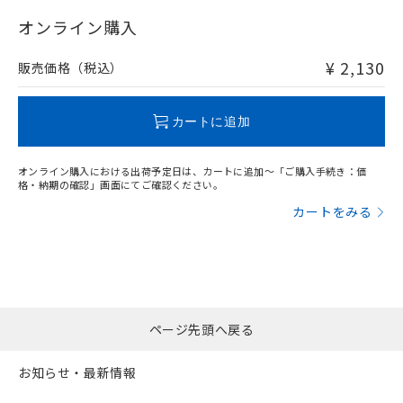
"対応済み"や非含有の記載がされた商品であっても、流通
在庫等で未対応品が混在する可能性があります。
オンライン購入
非含有品が必要な際は、弊社営業部門もしくは販売店へお
問い合わせください。
¥ 2,130
販売価格（税込）
この製品のRoHS/REACH対応状況ページへ
カートに追加
オンライン購入における出荷予定日は、カートに追加～「ご購入手続き：価
格・納期の確認」画面にてご確認ください。
カートをみる
ページ先頭へ戻る
お知らせ・最新情報