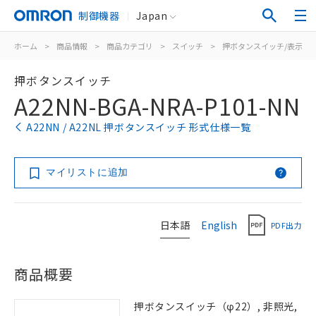
制御機器
Japan
ホーム
>
商品情報
>
商品カテゴリ
>
スイッチ
>
押ボタンスイッチ/表示灯
押ボタンスイッチ
A22NN-BGA-NRA-P101-NN
A22NN / A22NL 押ボタンスイッチ 形式仕様一覧
マイリストに追加
日本語
English
PDF出力
商品概要
押ボタンスイッチ（φ22）, 非照光,