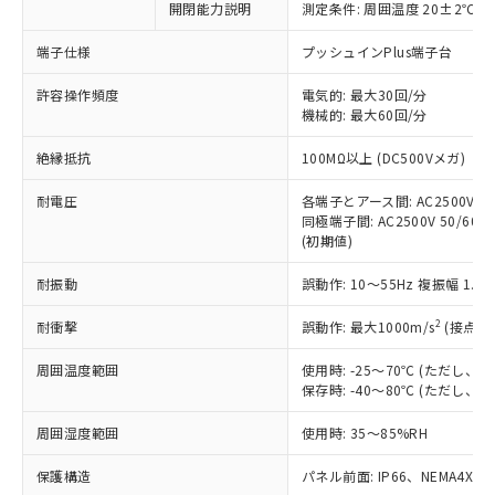
開閉能力説明
測定条件: 周囲温度 20±2℃、
対応予定なし：EU RoHS指令（10物質）の
以下の条件をお読みいただき、同意のうえ
非含有に非対応の商品で、対応品を出す予
ご利用ください。
端子仕様
プッシュインPlus端子台
定はありません。
調査・確認中：EU RoHS指令（10物質）の
本サービスは、当社制御機器事業取扱
許容操作頻度
電気的: 最大30回/分
※1 中国RoHS○×表
非含有の対応状況を調査中または確認中の
機械的: 最大60回/分
商品の当社在庫状況および標準価格
商品です。
(税抜)を提供させていただくもので
「○」：最大均質材料含有率が中国RoHSの
非該当品：ライセンス料など無形物で、有
絶縁抵抗
100MΩ以上 (DC500Vメガ)
す。
基準値以下であることを示します。
害物質有無と関係のない商品です。
当社制御機器事業取扱商品の中には、
「×」：最大均質材料含有率が中国RoHSの
仕入先様の事情により、非含有部品として
耐電圧
各端子とアース間: AC2500V 50/
本サービスの対象外となる商品もある
基準値を超えていることを示します。
いたものが、含有品と判明した場合などや
同極端子間: AC2500V 50/60Hz
当社は、これら貴社製品のうち、外国
ことをご了承ください。
「－」：未確認です。当社販売部門へお問
(初期値)
むを得ず変更することがあります。
為替および外国貿易法に定める商品
在庫状況および標準価格照会結果は、
い合わせください。
（以下｢規制貨物等」という）を輸出
記載している更新日時点での社内デー
耐振動
誤動作: 10～55Hz 複振幅 1.
*EU RoHS指令（10物質）：
または国外への提供する場合は、日本
記
タに基づき作成されるものであり、閲
説明
鉛(Pb) 1000ppm以下、 水銀(Hg) 1000ppm以下、 カド
*中国RoHS10物質の基準値 (GB/T26572)：
国政府の輸出許可(または役務取引許
号
覧された時点での実際の在庫および標
ミウム(Cd) 100ppm以下、
2
耐衝撃
誤動作: 最大1000m/s
(接点開
Pb(鉛) :1000ppm、 Hg(水銀) : 1000ppm、 Cd(カドミウ
可)を取得するなどの必要な手続きを
六価クロム(Cr(Ⅵ)) 1000ppm以下、ポリ臭化ビフェニル
ム) : 100ppm、
準価格とは異なる場合があることをご
類(PBB) 1000ppm以下、ポリ臭化ジフェニルエーテル類
Cr(Ⅵ)(六価クロム) : 1000ppm、 PBBs(ポリ臭化ビフェ
とります。
周囲温度範囲
使用時: -25～70℃ (ただし
了承ください。
(PBDE) 1000ppm以下、フタル酸ビス(2-エチルヘキシ
○
一定数以上の在庫あり
ニル類) : 1000ppm、 PBDEs(ポリ臭化ジフェニルエーテ
当社は規制貨物を破棄する場合は、完
保存時: -40～80℃ (ただし
ル) (DEHP)(別名：DOP) 1000ppm以下、フタル酸ブチ
正式な納期状況および標準価格はお客
ル類) : 1000ppm、
ルベンジル（BBP） 1000ppm以下、フタル酸ジブチル
全に破砕するなど、違法に輸出されな
DBP(フタル酸ジブチル) : 1000ppm、 DIBP(フタル酸ジ
様のお取引先、またはお客様担当のオ
（DBP） 1000ppm以下、フタル酸ジイソブチル
イソブチル) : 1000ppm、 BBP(フタル酸ブチルベンジ
△
一定数には満たないが在庫あり
周囲湿度範囲
使用時: 35～85%RH
いよう必要な手段を講じます。
ムロン制御機器販売店・当社販売員に
(DIBP) 1000ppm以下
ル) : 1000ppm、
当社は貴社製品を、核兵器、ミサイ
但し、RoHS指令で産業用監視および制御機器に対する
DEHP(フタル酸ビス(2-エチルヘキシル)) : 1000ppm
ご相談ください。
適用除外項目は除く。
保護構造
パネル前面: IP66、NEMA4X, N
ル、化学兵器、生物兵器またはその他
－
在庫なし(最新の在庫状況につ
オムロン制御機器販売店や当社販売拠
フタル酸エステル類の４物質については閾値を超える意