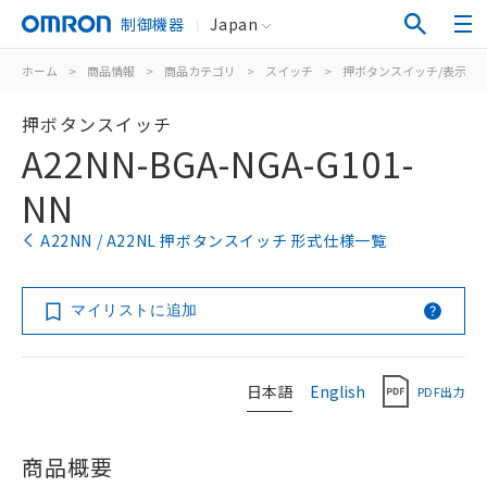
制御機器
Japan
ホーム
>
商品情報
>
商品カテゴリ
>
スイッチ
>
押ボタンスイッチ/表示灯
押ボタンスイッチ
A22NN-BGA-NGA-G101-
NN
A22NN / A22NL 押ボタンスイッチ 形式仕様一覧
マイリストに追加
日本語
English
PDF出力
商品概要