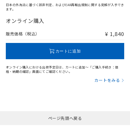
日本の外為法に基づく該非判定、およびEAR再輸出規制に関する見解が入手でき
ます。
"対応済み"や非含有の記載がされた商品であっても、流通
在庫等で未対応品が混在する可能性があります。
オンライン購入
非含有品が必要な際は、弊社営業部門もしくは販売店へお
問い合わせください。
¥ 1,840
販売価格（税込）
この製品のRoHS/REACH対応状況ページへ
カートに追加
オンライン購入における出荷予定日は、カートに追加～「ご購入手続き：価
格・納期の確認」画面にてご確認ください。
カートをみる
ページ先頭へ戻る