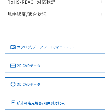
RoHS/REACH対応状況
ドすることができます。
物質の対応では、対応完了までの期間は出
荷製品に未対応品が混在することから備考
情報更新：2026/7/29
規格認証/適合状況
欄に対応日を記載しておりました。
既に当社にて対応品への在庫切替を完了
ログイン/会員登録
EU RoHS
注意事項・凡例
UL認証
していることから、特段のことがない限
CSA認証
CEマーキング
り、2022年1月12日より割愛しておりま
Yes
Yes
Yes
す。
対応状況
対応予定月
※1
※2
ダウンロードデータをご利用いただく前に、以下を必ずお読
みください。
カタログ/データシート/マニュアル
対応済み
ソフトウェアの使用条件
LR型式承認
DNV型式承認
BV型式承認
KR型式承
（イギリス
（ノルウェー
（フランス
（韓国
船舶規格）
船舶規格）
船舶規格）
船舶規格
中国 RoHS
注意事項・凡例
2D CADデータ
No
No
No
No
中国 RoHS表
※1 ※2
3D CADデータ
この製品の規格認証/適合状況ページへ
Pb
Hg
Cd
Cr(VI)
その他の認証はこちらのページからご検索ください
該非判定見解書/項目別対比表
O
O
O
O