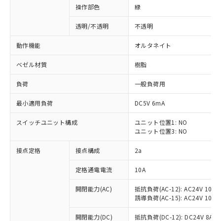
操作部色
緑
透明/不透明
不透明
動作機能
オルタネイト
ベゼル材質
樹脂
負荷
一般負荷用
最小適用負荷
DC5V 6mA
スイッチユニット構成
ユニット位置1: NO
ユニット位置3: NO
接点定格
接点構成
2a
※1 対応状況
定格通電電流
10A
対応済み：EU RoHS指令（10物質）の
非含有に対応した製品が提供可能な商品で
開閉能力(AC)
抵抗負荷(AC-12): AC24V 10A/A
す。
誘導負荷(AC-15): AC24V 10A/AC
対応予定：EU RoHS指令（10物質）の非含
ご利用条件
有に対応した製品に切り替える予定のある
開閉能力(DC)
抵抗負荷(DC-12): DC24V 8A/DC