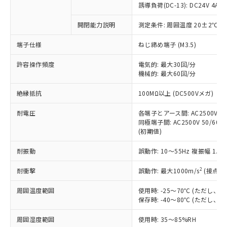
商品です。
誘導負荷(DC-13): DC24V 4A/DC
対応予定なし：EU RoHS指令（10物質）の
以下の条件をお読みいただき、同意のうえ
開閉能力説明
測定条件: 周囲温度 20±2℃、
非含有に非対応の商品で、対応品を出す予
ご利用ください。
定はありません。
端子仕様
ねじ締め端子 (M3.5)
調査・確認中：EU RoHS指令（10物質）の
本サービスは、当社制御機器事業取扱
※1 中国RoHS○×表
非含有の対応状況を調査中または確認中の
商品の当社在庫状況および標準価格
許容操作頻度
電気的: 最大30回/分
商品です。
機械的: 最大60回/分
(税抜)を提供させていただくもので
「○」：最大均質材料含有率が中国RoHSの
非該当品：ライセンス料など無形物で、有
す。
基準値以下であることを示します。
害物質有無と関係のない商品です。
絶縁抵抗
100MΩ以上 (DC500Vメガ)
当社制御機器事業取扱商品の中には、
「×」：最大均質材料含有率が中国RoHSの
仕入先様の事情により、非含有部品として
本サービスの対象外となる商品もある
基準値を超えていることを示します。
いたものが、含有品と判明した場合などや
耐電圧
各端子とアース間: AC2500V 50/
当社は、これら貴社製品のうち、外国
ことをご了承ください。
「－」：未確認です。当社販売部門へお問
むを得ず変更することがあります。
同極端子間: AC2500V 50/60Hz
為替および外国貿易法に定める商品
在庫状況および標準価格照会結果は、
い合わせください。
(初期値)
（以下｢規制貨物等」という）を輸出
記載している更新日時点での社内デー
*EU RoHS指令（10物質）：
または国外への提供する場合は、日本
記
タに基づき作成されるものであり、閲
説明
耐振動
誤動作: 10～55Hz 複振幅 1.
鉛(Pb) 1000ppm以下、 水銀(Hg) 1000ppm以下、 カド
*中国RoHS10物質の基準値 (GB/T26572)：
国政府の輸出許可(または役務取引許
号
覧された時点での実際の在庫および標
ミウム(Cd) 100ppm以下、
Pb(鉛) :1000ppm、 Hg(水銀) : 1000ppm、 Cd(カドミウ
可)を取得するなどの必要な手続きを
六価クロム(Cr(Ⅵ)) 1000ppm以下、ポリ臭化ビフェニル
ム) : 100ppm、
準価格とは異なる場合があることをご
2
耐衝撃
誤動作: 最大1000m/s
(接点開
類(PBB) 1000ppm以下、ポリ臭化ジフェニルエーテル類
Cr(Ⅵ)(六価クロム) : 1000ppm、 PBBs(ポリ臭化ビフェ
とります。
了承ください。
(PBDE) 1000ppm以下、フタル酸ビス(2-エチルヘキシ
○
一定数以上の在庫あり
ニル類) : 1000ppm、 PBDEs(ポリ臭化ジフェニルエーテ
当社は規制貨物を破棄する場合は、完
ル) (DEHP)(別名：DOP) 1000ppm以下、フタル酸ブチ
周囲温度範囲
使用時: -25～70℃ (ただし
正式な納期状況および標準価格はお客
ル類) : 1000ppm、
ルベンジル（BBP） 1000ppm以下、フタル酸ジブチル
全に破砕するなど、違法に輸出されな
DBP(フタル酸ジブチル) : 1000ppm、 DIBP(フタル酸ジ
保存時: -40～80℃ (ただし
様のお取引先、またはお客様担当のオ
（DBP） 1000ppm以下、フタル酸ジイソブチル
イソブチル) : 1000ppm、 BBP(フタル酸ブチルベンジ
△
一定数には満たないが在庫あり
いよう必要な手段を講じます。
ムロン制御機器販売店・当社販売員に
(DIBP) 1000ppm以下
ル) : 1000ppm、
周囲湿度範囲
使用時: 35～85%RH
当社は貴社製品を、核兵器、ミサイ
但し、RoHS指令で産業用監視および制御機器に対する
DEHP(フタル酸ビス(2-エチルヘキシル)) : 1000ppm
ご相談ください。