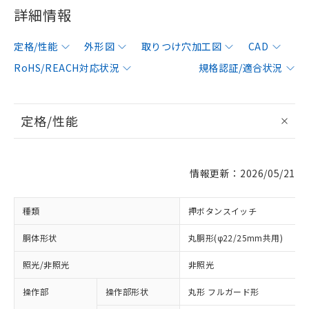
詳細情報
定格/性能
外形図
取りつけ穴加工図
CAD
RoHS/REACH対応状況
規格認証/適合状況
定格/性能
情報更新：2026/05/21
種類
押ボタンスイッチ
胴体形状
丸胴形(φ22/25mm共用)
照光/非照光
非照光
操作部
操作部形状
丸形 フルガード形