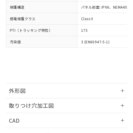
適用除外項目は除く。
ル、化学兵器、生物兵器またはその他
－
在庫なし(最新の在庫状況につ
オムロン制御機器販売店や当社販売拠
フタル酸エステル類の４物質については閾値を超える意
保護構造
パネル前面: IP66、NEMA4X, N
武器並びにこれらの製造装置等に一切
いては、お客様のお取引先、ま
図的な使用がないことを確認しています。
点は「
販売ネットワーク
」をご確認
※2 環境保護使用期限
使用いたしません。
たはお客様担当のオムロン制御
ください。
感電保護クラス
Class II
当社は、貴社製品を第三者に販売する
機器販売店・当社販売員にご確
在庫状況および標準価格結果を当社の
※2 対応予定月
「ｅ」：有害物質（10物質）のすべてが基
場合は、上記1、2および3の内容を当
認ください)
事前の承諾なく第三者に漏洩または開
PTI（トラッキング特性）
175
準値以下であることを示します。
該第三者に通知します。また当社は、
示しないようお願いします。
部品在庫の切り替え状況などにより、予定
「10」：通常の使用状況下において有害物
販売先および販売に係わる関係者が違
マイパーツ機能（部品リスト作成サー
汚染度
3 (EN60947-5-1)
空
受注生産機種、また在庫状況の
月が前後することがあります。
質が外部に漏えいし、環境に深刻な影響を
法に輸出するおそれがある場合は、取
ビス）をご利用いただくには、I-Web
白
情報を公開していない機種
及ぼさない年数を意味します。
り引きをいたしません。
メンバーズにご登録されている必要が
「－」：未確認です。当社販売部門へお問
あります。
い合わせください。
お客様が当ウェブサイト上で当社にご
※3 非含有証明書ダウンロード
登録された部品リストについて、当社
および当社の共同利用者が、当社の製
下記の非含有証明書をダウンロードするこ
品・サービスに関するお客様との取
とができます。
外形図
合意する
キャンセル
引・商談に必要な範囲で利用すること
をご了承ください。
情報更新：2026/05/21
EU RoHS指令（10物質）の非含有証明書
※当社の共同利用者とは、
"個人情報
取りつけ穴加工図
51物質の非含有証明書（当社基準）
の共同利用に関して"
の「1.共同利
※本証明書は発行日時点で非含有を証明す
情報更新：2026/05/21
用者の範囲」に記載されている法人を
CAD
るもので、過去に遡って非含有を証明する
指します。
ものではありません。
ログイン/会員登録いただくと、CADデータをダウンロー
また、RoHS指令のフタル酸エステル類４