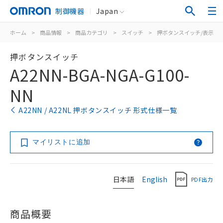
制御機器
Japan
ホーム
>
商品情報
>
商品カテゴリ
>
スイッチ
>
押ボタンスイッチ/表示灯
押ボタンスイッチ
A22NN-BGA-NGA-G100-
NN
A22NN / A22NL 押ボタンスイッチ 形式仕様一覧
マイリストに追加
日本語
English
PDF出力
商品概要