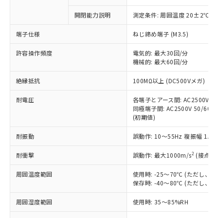
商品です。
対応予定なし：EU RoHS指令（10物質）の
開閉能力説明
測定条件: 周囲温度 20±2℃、
以下の条件をお読みいただき、同意のうえ
非含有に非対応の商品で、対応品を出す予
ご利用ください。
定はありません。
端子仕様
ねじ締め端子 (M3.5)
調査・確認中：EU RoHS指令（10物質）の
本サービスは、当社制御機器事業取扱
※1 中国RoHS○×表
非含有の対応状況を調査中または確認中の
許容操作頻度
電気的: 最大30回/分
商品の当社在庫状況および標準価格
商品です。
機械的: 最大60回/分
(税抜)を提供させていただくもので
「○」：最大均質材料含有率が中国RoHSの
非該当品：ライセンス料など無形物で、有
す。
絶縁抵抗
基準値以下であることを示します。
100MΩ以上 (DC500Vメガ)
害物質有無と関係のない商品です。
当社制御機器事業取扱商品の中には、
「×」：最大均質材料含有率が中国RoHSの
仕入先様の事情により、非含有部品として
本サービスの対象外となる商品もある
耐電圧
各端子とアース間: AC2500V 50/
基準値を超えていることを示します。
いたものが、含有品と判明した場合などや
当社は、これら貴社製品のうち、外国
ことをご了承ください。
同極端子間: AC2500V 50/60Hz
「－」：未確認です。当社販売部門へお問
むを得ず変更することがあります。
為替および外国貿易法に定める商品
(初期値)
在庫状況および標準価格照会結果は、
い合わせください。
（以下｢規制貨物等」という）を輸出
記載している更新日時点での社内デー
*EU RoHS指令（10物質）：
または国外への提供する場合は、日本
耐振動
誤動作: 10～55Hz 複振幅 1.
記
タに基づき作成されるものであり、閲
説明
鉛(Pb) 1000ppm以下、 水銀(Hg) 1000ppm以下、 カド
*中国RoHS10物質の基準値 (GB/T26572)：
国政府の輸出許可(または役務取引許
号
覧された時点での実際の在庫および標
ミウム(Cd) 100ppm以下、
Pb(鉛) :1000ppm、 Hg(水銀) : 1000ppm、 Cd(カドミウ
2
耐衝撃
誤動作: 最大1000m/s
(接点開
可)を取得するなどの必要な手続きを
六価クロム(Cr(Ⅵ)) 1000ppm以下、ポリ臭化ビフェニル
ム) : 100ppm、
準価格とは異なる場合があることをご
類(PBB) 1000ppm以下、ポリ臭化ジフェニルエーテル類
Cr(Ⅵ)(六価クロム) : 1000ppm、 PBBs(ポリ臭化ビフェ
とります。
了承ください。
(PBDE) 1000ppm以下、フタル酸ビス(2-エチルヘキシ
○
一定数以上の在庫あり
ニル類) : 1000ppm、 PBDEs(ポリ臭化ジフェニルエーテ
周囲温度範囲
使用時: -25～70℃ (ただし
当社は規制貨物を破棄する場合は、完
ル) (DEHP)(別名：DOP) 1000ppm以下、フタル酸ブチ
正式な納期状況および標準価格はお客
ル類) : 1000ppm、
保存時: -40～80℃ (ただし
ルベンジル（BBP） 1000ppm以下、フタル酸ジブチル
全に破砕するなど、違法に輸出されな
DBP(フタル酸ジブチル) : 1000ppm、 DIBP(フタル酸ジ
様のお取引先、またはお客様担当のオ
（DBP） 1000ppm以下、フタル酸ジイソブチル
イソブチル) : 1000ppm、 BBP(フタル酸ブチルベンジ
△
一定数には満たないが在庫あり
いよう必要な手段を講じます。
ムロン制御機器販売店・当社販売員に
(DIBP) 1000ppm以下
ル) : 1000ppm、
周囲湿度範囲
使用時: 35～85%RH
当社は貴社製品を、核兵器、ミサイ
但し、RoHS指令で産業用監視および制御機器に対する
DEHP(フタル酸ビス(2-エチルヘキシル)) : 1000ppm
ご相談ください。
適用除外項目は除く。
ル、化学兵器、生物兵器またはその他