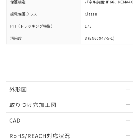
－
在庫なし(最新の在庫状況につ
オムロン制御機器販売店や当社販売拠
保護構造
パネル前面: IP66、NEMA4X, N
フタル酸エステル類の４物質については閾値を超える意
武器並びにこれらの製造装置等に一切
いては、お客様のお取引先、ま
図的な使用がないことを確認しています。
点は「
販売ネットワーク
」をご確認
※2 環境保護使用期限
使用いたしません。
たはお客様担当のオムロン制御
感電保護クラス
Class II
ください。
当社は、貴社製品を第三者に販売する
機器販売店・当社販売員にご確
在庫状況および標準価格結果を当社の
※2 対応予定月
「ｅ」：有害物質（10物質）のすべてが基
場合は、上記1、2および3の内容を当
PTI（トラッキング特性）
175
認ください)
事前の承諾なく第三者に漏洩または開
準値以下であることを示します。
該第三者に通知します。また当社は、
示しないようお願いします。
部品在庫の切り替え状況などにより、予定
「10」：通常の使用状況下において有害物
汚染度
3 (EN60947-5-1)
販売先および販売に係わる関係者が違
マイパーツ機能（部品リスト作成サー
空
受注生産機種、また在庫状況の
月が前後することがあります。
質が外部に漏えいし、環境に深刻な影響を
法に輸出するおそれがある場合は、取
ビス）をご利用いただくには、I-Web
白
情報を公開していない機種
及ぼさない年数を意味します。
り引きをいたしません。
メンバーズにご登録されている必要が
「－」：未確認です。当社販売部門へお問
あります。
い合わせください。
お客様が当ウェブサイト上で当社にご
※3 非含有証明書ダウンロード
登録された部品リストについて、当社
および当社の共同利用者が、当社の製
下記の非含有証明書をダウンロードするこ
品・サービスに関するお客様との取
外形図
とができます。
合意する
キャンセル
引・商談に必要な範囲で利用すること
をご了承ください。
情報更新：2026/05/21
EU RoHS指令（10物質）の非含有証明書
取りつけ穴加工図
※当社の共同利用者とは、
"個人情報
51物質の非含有証明書（当社基準）
の共同利用に関して"
の「1.共同利
情報更新：2026/05/21
※本証明書は発行日時点で非含有を証明す
用者の範囲」に記載されている法人を
CAD
るもので、過去に遡って非含有を証明する
指します。
ものではありません。
ログイン/会員登録いただくと、CADデータをダウンロー
RoHS/REACH対応状況
また、RoHS指令のフタル酸エステル類４
ドすることができます。