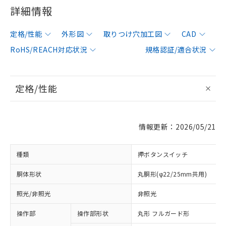
詳細情報
定格/性能
外形図
取りつけ穴加工図
CAD
RoHS/REACH対応状況
規格認証/適合状況
定格/性能
情報更新：2026/05/21
種類
押ボタンスイッチ
胴体形状
丸胴形(φ22/25mm共用)
照光/非照光
非照光
操作部
操作部形状
丸形 フルガード形