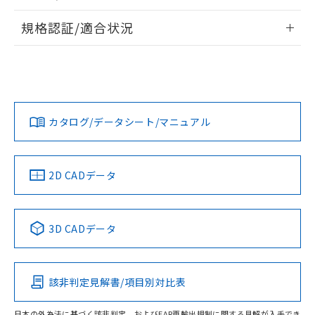
物質の対応では、対応完了までの期間は出
情報更新：2026/7/29
荷製品に未対応品が混在することから備考
規格認証/適合状況
欄に対応日を記載しておりました。
ログイン/会員登録
EU RoHS
注意事項・凡例
既に当社にて対応品への在庫切替を完了
UL認証
CSA認証
CEマーキング
していることから、特段のことがない限
り、2022年1月12日より割愛しておりま
Yes
Yes
Yes
対応状況
対応予定月
※1
※2
す。
ダウンロードデータをご利用いただく前に、以下を必ずお読
みください。
カタログ/データシート/マニュアル
対応済み
ソフトウェアの使用条件
LR型式承認
DNV型式承認
BV型式承認
KR型式承
（イギリス
（ノルウェー
（フランス
（韓国
船舶規格）
船舶規格）
船舶規格）
船舶規格
中国 RoHS
注意事項・凡例
2D CADデータ
No
No
No
No
中国 RoHS表
※1 ※2
3D CADデータ
この製品の規格認証/適合状況ページへ
Pb
Hg
Cd
Cr(VI)
その他の認証はこちらのページからご検索ください
該非判定見解書/項目別対比表
O
O
O
O
日本の外為法に基づく該非判定、およびEAR再輸出規制に関する見解が入手でき