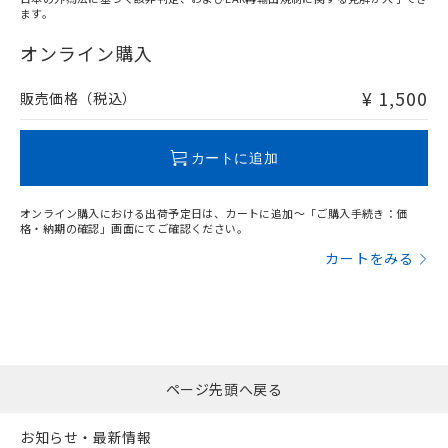
ます。
"対応済み"や非含有の記載がされた商品であっても、流通
在庫等で未対応品が混在する可能性があります。
オンライン購入
非含有品が必要な際は、弊社営業部門もしくは販売店へお
問い合わせください。
¥ 1,500
販売価格（税込）
この製品のRoHS/REACH対応状況ページへ
カートに追加
オンライン購入における出荷予定日は、カートに追加～「ご購入手続き：価
格・納期の確認」画面にてご確認ください。
カートをみる
ページ先頭へ戻る
お知らせ・最新情報