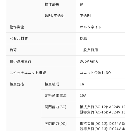
操作部色
緑
透明/不透明
不透明
動作機能
オルタネイト
ベゼル材質
樹脂
負荷
一般負荷用
最小適用負荷
DC5V 6mA
スイッチユニット構成
ユニット位置1: NO
接点定格
接点構成
1a
※1 対応状況
定格通電電流
10A
対応済み：EU RoHS指令（10物質）の
非含有に対応した製品が提供可能な商品で
開閉能力(AC)
抵抗負荷(AC-12): AC24V 10A/A
誘導負荷(AC-15): AC24V 10A/AC
す。
対応予定：EU RoHS指令（10物質）の非含
ご利用条件
開閉能力(DC)
抵抗負荷(DC-12): DC24V 8A/DC
有に対応した製品に切り替える予定のある
誘導負荷(DC-13): DC24V 4A/DC