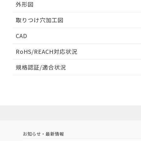
外形図
取りつけ穴加工図
CAD
ログイン/会員登録いただくと、CADデータをダウンロ
RoHS/REACH対応状況
規格認証/適合状況
EU RoHS
注意事項・凡例
A22NN-BGA-NBA-P222-NNについての規格認証/
営業員または販売店にお問い合わせください。
ダウンロードデータをご利用いただく前に、以下を必ずお読
対応状況
対応予定月
※1
※2
ソフトウェアの使用条件
対応済み
お知らせ・最新情報
中国 RoHS
注意事項・凡例