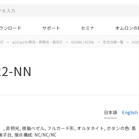
ウンロード
サポート
セミナ
オムロンの
示灯
>
φ22(φ25):照光・非照光・表示灯
>
A22NN / A22NL
>
形式仕様一覧
>
A22
22-NN
日本語
English
, 非照光, 樹脂ベゼル, フルガード形, オルタネイト, ボタンの色: 黒
端子台, 接点構成: NC/NC/NC