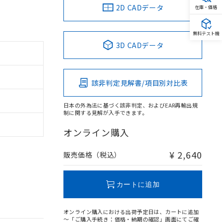
2D CADデータ
在庫・価格
無料テスト機
3D CADデータ
該非判定見解書/項目別対比表
日本の外為法に基づく該非判定、およびEAR再輸出規
制に関する見解が入手できます。
オンライン購入
¥ 2,640
販売価格（税込）
カートに追加
オンライン購入における出荷予定日は、カートに追加
～「ご購入手続き：価格・納期の確認」画面にてご確