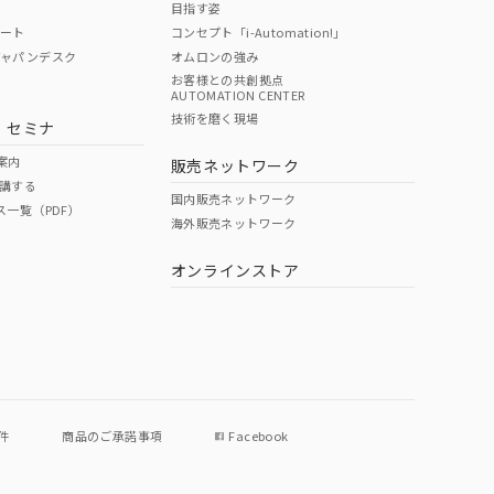
目指す姿
ポート
コンセプト「i-Automation!」
ジャパンデスク
オムロンの強み
お客様との共創拠点
AUTOMATION CENTER
DIBP
BBP
DEHP
環境保護
技術を磨く現場
・セミナ
使用期限
案内
販売ネットワーク
講する
O
O
O
e
国内販売ネットワーク
ス一覧（PDF）
海外販売ネットワーク
オンラインストア
状況ページへ
件
商品のご承諾事項
Facebook