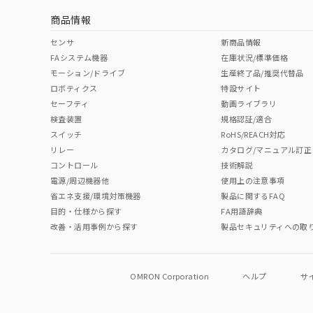
商品情報
中国 RoHS表
※1 ※2
センサ
新商品情報
FAシステム機器
在庫状況/標準価格
Pb
Hg
Cd
Cr(V
モーション/ドライブ
生産終了品/推奨代替品
ロボティクス
特設サイト
セーフティ
動画ライブラリ
検査装置
規格認証/適合
O
O
O
O
スイッチ
RoHS/REACH対応
リレー
カタログ/マニュアル訂正
コントロール
技術解説
"対応済み"や非含有の記載がされた商品であっても、流通
電源/周辺機器他
使用上の注意事項
非含有品が必要な際は、弊社営業部門もしくは販売店へお
省エネ支援/環境対策機器
製品に関するFAQ
目的・仕様から探す
FA用語辞典
改善・活用事例から探す
製品セキュリティへの取
OMRON Corporation
ヘルプ
サ