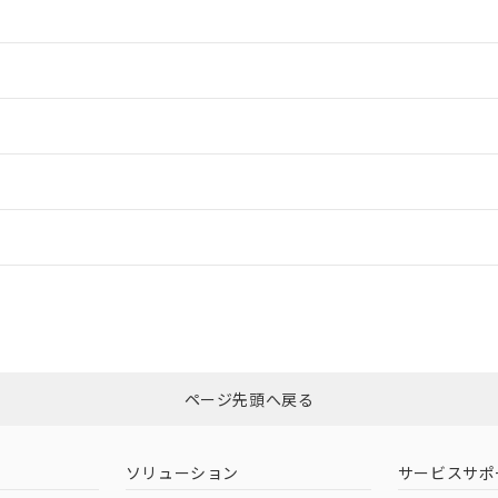
情報更新：2
情報更新：2
ードすることができます。
情報更新：
ログイン/会員登録
適合状況については、「カスタマーサポートセンタ お客様相談室」または貴社
みください。
非含有証明書
※3
ページ先頭へ戻る
ダウンロードはこちら
ソリューション
サービスサポ