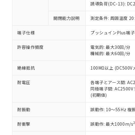
のであり、閲
ます。
Cr(Ⅵ)(六価クロム) : 
フタル酸エステル類の４
誘導負荷(DC-13): DC24
○
一定数以
DBP(フタル酸ジブチル) :
い。
当社は貴社製
DEHP(フタル酸ビス(2-エ
正式な納期状
置等に一切使
開閉能力説明
測定条件: 周囲温度 2
当社販売員に
※2 対応予定月
△
一定数に
当社は、貴社
オムロン制御
また当社は、
※2 環境保護使
在庫状況およ
部品在庫の切り替
たしません。
端子仕様
プッシュインPlus端
－
在庫なし
す。
「ｅ」：有害物質
機器販売
マイパーツ機
「10」：通常の
許容操作頻度
電気的: 最大30回/分
ている必要が
味します。
機械的: 最大60回/分
空
受注生産
お客様が当ウ
※3 非含有証明
「－」：未確認で
白
が、当社の製
絶縁抵抗
100MΩ以上 (DC500V
さい。
下記の非含有証明
※当社の共同
耐電圧
各端子とアース間: AC250
いる法人を指
EU RoHS指令（
同極端子間: AC2500V 5
51物質の非含有証
(初期値)
※本証明書は発行
また、RoHS指
混在することから
耐振動
誤動作: 10～55Hz 複
既に当社にて対応
り割愛しておりま
耐衝撃
誤動作: 最大1000m/s