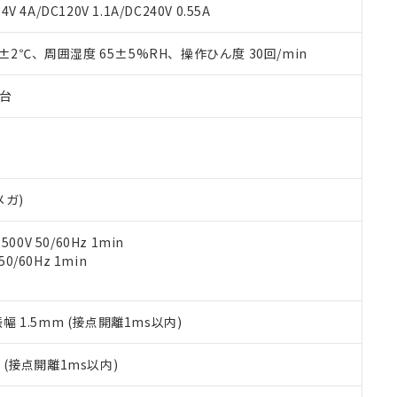
覧された時点での実際の在庫および標準価格とは異なる場合がある
1000ppm、 PBBs(ポリ臭化ビフェニル類) : 1000ppm、 PBDEs(ポリ臭化ジフェニルエーテル類
物質については閾値を超える意図的な使用がないことを確認しています。
V 4A/DC120V 1.1A/DC240V 0.55A
上の在庫あり
 1000ppm、 DIBP(フタル酸ジイソブチル) : 1000ppm、 BBP(フタル酸ブチルベンジル) :
品を、核兵器、ミサイル、化学兵器、生物兵器またはその他武器並
チルヘキシル)) : 1000ppm
況および標準価格はお客様のお取引先、またはお客様担当のオムロ
用いたしません。
0±2℃、周囲湿度 65±5%RH、操作ひん度 30回/min
ご相談ください。
は満たないが在庫あり
製品を第三者に販売する場合は、上記1、2および3の内容を当該第
機器販売店や当社販売拠点は「
販売ネットワーク
」をご確認くだ
販売先および販売に係わる関係者が違法に輸出するおそれがある場
用期限
び標準価格結果を当社の事前の承諾なく第三者に漏洩または開示し
え状況などにより、予定月が前後することがあります。
子台
(最新の在庫状況については、お客様のお取引先、またはお客様担当
（10物質）のすべてが基準値以下であることを示します。
店・当社販売員にご確認ください)
能（部品リスト作成サービス）をご利用いただくには、I-Webメン
使用状況下において有害物質が外部に漏えいし、環境に深刻な影響を
あります。
機種、また在庫状況の情報を公開していない機種
ェブサイト上で当社にご登録された部品リストについて、当社およ
書ダウンロード
す。当社販売部門へお問い合わせください。
品・サービスに関するお客様との取引・商談に必要な範囲で利用す
合意する
キャンセル
メガ)
書をダウンロードすることができます。
利用者とは、
"個人情報の共同利用に関して"
の「1.共同利用者の
0V 50/60Hz 1min
します。
10物質）の非含有証明書
0/60Hz 1min
明書（当社基準）
日時点で非含有を証明するもので、過去に遡って非含有を証明するも
令のフタル酸エステル類４物質の対応では、対応完了までの期間は出
備考欄に対応日を記載しておりました。
振幅 1.5mm (接点開離1ms以内)
品への在庫切替を完了していることから、特段のことがない限り、20
す。
2
(接点開離1ms以内)