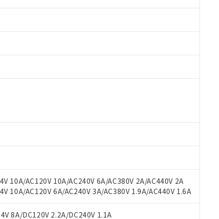
 RoHS指令（10物質）の非含有に対応した製品が提供可能な商品です
oHS指令（10物質）の非含有に対応した製品に切り替える予定のある
 RoHS指令（10物質）の非含有に非対応の商品で、対応品を出す予
 RoHS指令（10物質）の非含有の対応状況を調査中または確認中の
ンス料など無形物で、有害物質有無と関係のない商品です。
○×表
より、非含有部品としていたものが、含有品と判明した場合などやむ
みいただき、同意のうえご利用ください。
材料含有率が中国RoHSの基準値以下であることを示します。
材料含有率が中国RoHSの基準値を超えていることを示します。
、当社制御機器事業取扱商品の当社在庫状況および標準価格(税抜)
ら貴社製品のうち、外国為替および外国貿易法に定める商品（以下｢
質）：
V 10A/AC120V 10A/AC240V 6A/AC380V 2A/AC440V 2A
す。当社販売部門へお問い合わせください。
 水銀(Hg) 1000ppm以下、 カドミウム(Cd) 100ppm以下、
たは国外への提供する場合は、日本国政府の輸出許可(または役務取
 10A/AC120V 6A/AC240V 3A/AC380V 1.9A/AC440V 1.6A
000ppm以下、ポリ臭化ビフェニル類(PBB) 1000ppm以下、ポリ臭化ジフェニルエーテル類(P
事業取扱商品の中には、本サービスの対象外となる商品もあること
手続きをとります。
キシル) (DEHP)(別名：DOP) 1000ppm以下、フタル酸ブチルベンジル（BBP） 100
(GB/T26572)：
以下、フタル酸ジイソブチル (DIBP) 1000ppm以下
び標準価格照会結果は、記載している更新日時点での社内データに
物を破棄する場合は、完全に破砕するなど、違法に輸出されないよ
(水銀) : 1000ppm、 Cd(カドミウム) : 100ppm、
V 8A/DC120V 2.2A/DC240V 1.1A
業用監視および制御機器に対する適用除外項目は除く。