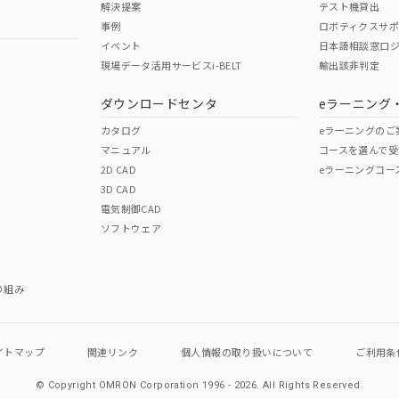
解決提案
テスト機貸出
事例
ロボティクスサ
イベント
日本語相談窓口
現場データ活用サービスi-BELT
輸出該非判定
I)
PBBs
PBDEs
DBP
ダウンロードセンタ
eラーニング
カタログ
eラーニングのご
マニュアル
コースを選んで受
O
O
O
2D CAD
eラーニングコー
3D CAD
電気制御CAD
在庫等で未対応品が混在する可能性があります。
ソフトウェア
問い合わせください。
この製品のRoHS/REACH対応
り組み
イトマップ
関連リンク
個人情報の
取り扱いについて
ご利用条
© Copyright OMRON Corporation 1996 - 2026.
All Rights Reserved.