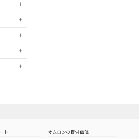
026/05/21
026/05/21
2026/7/29
担当オムロン
お問い合わせ
ート
オムロンの提供価値