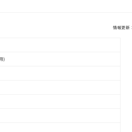
情報更新：2
用)