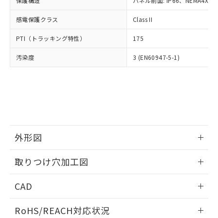
保護構造
パネル前面: IP66、NEMA4X, N
オムロン制御機器販売店や当社販売拠
フタル酸エステル類の４物質については閾値を超える意
武器並びにこれらの製造装置等に一切
いては、お客様のお取引先、ま
図的な使用がないことを確認しています。
点は「
販売ネットワーク
」をご確認
※2 環境保護使用期限
使用いたしません。
感電保護クラス
Class II
たはお客様担当のオムロン制御
ください。
当社は、貴社製品を第三者に販売する
機器販売店・当社販売員にご確
在庫状況および標準価格結果を当社の
※2 対応予定月
「ｅ」：有害物質（10物質）のすべてが基
PTI（トラッキング特性）
175
場合は、上記1、2および3の内容を当
認ください)
事前の承諾なく第三者に漏洩または開
準値以下であることを示します。
該第三者に通知します。また当社は、
示しないようお願いします。
汚染度
3 (EN60947-5-1)
部品在庫の切り替え状況などにより、予定
「10」：通常の使用状況下において有害物
販売先および販売に係わる関係者が違
マイパーツ機能（部品リスト作成サー
空
受注生産機種、また在庫状況の
月が前後することがあります。
質が外部に漏えいし、環境に深刻な影響を
法に輸出するおそれがある場合は、取
ビス）をご利用いただくには、I-Web
白
情報を公開していない機種
及ぼさない年数を意味します。
り引きをいたしません。
メンバーズにご登録されている必要が
「－」：未確認です。当社販売部門へお問
あります。
い合わせください。
お客様が当ウェブサイト上で当社にご
※3 非含有証明書ダウンロード
登録された部品リストについて、当社
および当社の共同利用者が、当社の製
下記の非含有証明書をダウンロードするこ
品・サービスに関するお客様との取
外形図
とができます。
合意する
キャンセル
引・商談に必要な範囲で利用すること
をご了承ください。
情報更新：2026/05/21
取りつけ穴加工図
EU RoHS指令（10物質）の非含有証明書
※当社の共同利用者とは、
"個人情報
51物質の非含有証明書（当社基準）
の共同利用に関して"
の「1.共同利
情報更新：2026/05/21
※本証明書は発行日時点で非含有を証明す
CAD
用者の範囲」に記載されている法人を
るもので、過去に遡って非含有を証明する
指します。
ものではありません。
ログイン/会員登録いただくと、CADデータをダウンロー
RoHS/REACH対応状況
また、RoHS指令のフタル酸エステル類４
ドすることができます。