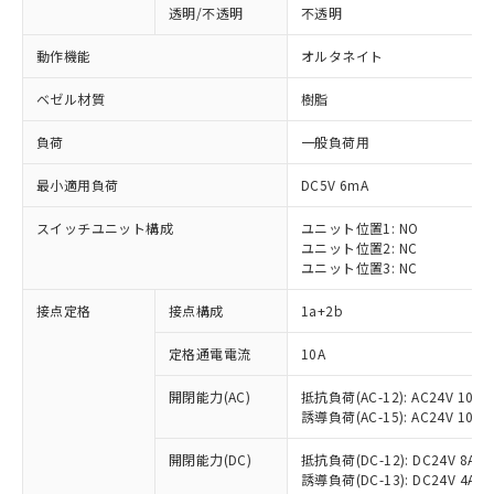
透明/不透明
不透明
動作機能
オルタネイト
ベゼル材質
樹脂
負荷
一般負荷用
最小適用負荷
DC5V 6mA
スイッチユニット構成
ユニット位置1: NO
ユニット位置2: NC
ユニット位置3: NC
接点定格
接点構成
1a+2b
※1 対応状況
定格通電電流
10A
対応済み：EU RoHS指令（10物質）の
開閉能力(AC)
抵抗負荷(AC-12): AC24V 10A/A
非含有に対応した製品が提供可能な商品で
誘導負荷(AC-15): AC24V 10A/AC
す。
対応予定：EU RoHS指令（10物質）の非含
開閉能力(DC)
抵抗負荷(DC-12): DC24V 8A/DC
ご利用条件
有に対応した製品に切り替える予定のある
誘導負荷(DC-13): DC24V 4A/DC
商品です。