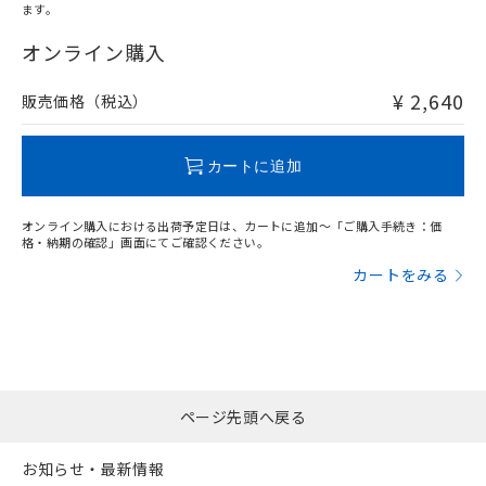
ます。
"対応済み"や非含有の記載がされた商品であっても、流通
在庫等で未対応品が混在する可能性があります。
オンライン購入
非含有品が必要な際は、弊社営業部門もしくは販売店へお
問い合わせください。
¥ 2,640
販売価格（税込）
この製品のRoHS/REACH対応状況ページへ
カートに追加
オンライン購入における出荷予定日は、カートに追加～「ご購入手続き：価
格・納期の確認」画面にてご確認ください。
カートをみる
ページ先頭へ戻る
お知らせ・最新情報