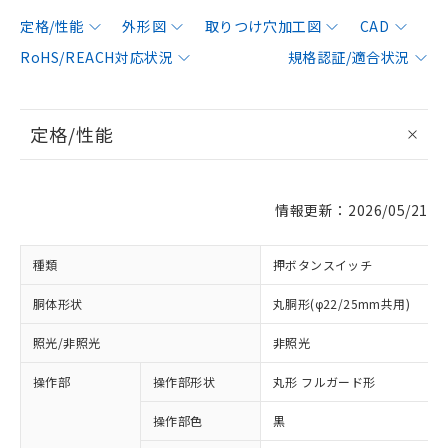
定格/性能
外形図
取りつけ穴加工図
CAD
RoHS/REACH対応状況
規格認証/適合状況
定格/性能
情報更新：2026/05/21
種類
押ボタンスイッチ
胴体形状
丸胴形(φ22/25mm共用)
照光/非照光
非照光
操作部
操作部形状
丸形 フルガード形
操作部色
黒