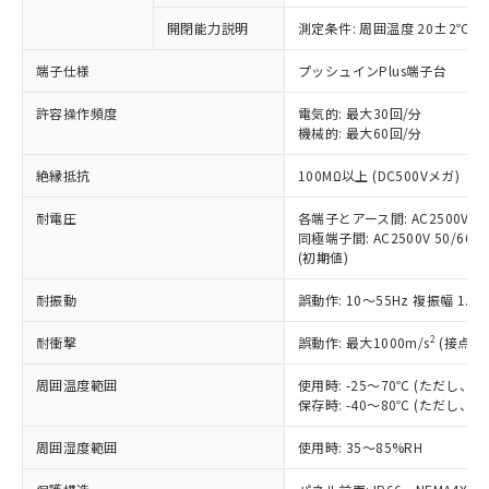
対応予定なし：EU RoHS指令（10物質）の
開閉能力説明
測定条件: 周囲温度 20±2℃、
以下の条件をお読みいただき、同意のうえ
非含有に非対応の商品で、対応品を出す予
ご利用ください。
定はありません。
端子仕様
プッシュインPlus端子台
調査・確認中：EU RoHS指令（10物質）の
本サービスは、当社制御機器事業取扱
※1 中国RoHS○×表
非含有の対応状況を調査中または確認中の
許容操作頻度
電気的: 最大30回/分
商品の当社在庫状況および標準価格
機械的: 最大60回/分
商品です。
(税抜)を提供させていただくもので
「○」：最大均質材料含有率が中国RoHSの
非該当品：ライセンス料など無形物で、有
す。
絶縁抵抗
100MΩ以上 (DC500Vメガ)
基準値以下であることを示します。
害物質有無と関係のない商品です。
当社制御機器事業取扱商品の中には、
「×」：最大均質材料含有率が中国RoHSの
仕入先様の事情により、非含有部品として
本サービスの対象外となる商品もある
耐電圧
各端子とアース間: AC2500V 50/
基準値を超えていることを示します。
いたものが、含有品と判明した場合などや
当社は、これら貴社製品のうち、外国
同極端子間: AC2500V 50/60Hz
ことをご了承ください。
「－」：未確認です。当社販売部門へお問
むを得ず変更することがあります。
為替および外国貿易法に定める商品
(初期値)
在庫状況および標準価格照会結果は、
い合わせください。
（以下｢規制貨物等」という）を輸出
記載している更新日時点での社内デー
*EU RoHS指令（10物質）：
耐振動
誤動作: 10～55Hz 複振幅 1.
または国外への提供する場合は、日本
記
タに基づき作成されるものであり、閲
説明
鉛(Pb) 1000ppm以下、 水銀(Hg) 1000ppm以下、 カド
*中国RoHS10物質の基準値 (GB/T26572)：
国政府の輸出許可(または役務取引許
号
覧された時点での実際の在庫および標
ミウム(Cd) 100ppm以下、
Pb(鉛) :1000ppm、 Hg(水銀) : 1000ppm、 Cd(カドミウ
2
耐衝撃
誤動作: 最大1000m/s
(接点開
可)を取得するなどの必要な手続きを
六価クロム(Cr(Ⅵ)) 1000ppm以下、ポリ臭化ビフェニル
ム) : 100ppm、
準価格とは異なる場合があることをご
類(PBB) 1000ppm以下、ポリ臭化ジフェニルエーテル類
Cr(Ⅵ)(六価クロム) : 1000ppm、 PBBs(ポリ臭化ビフェ
とります。
了承ください。
(PBDE) 1000ppm以下、フタル酸ビス(2-エチルヘキシ
○
一定数以上の在庫あり
ニル類) : 1000ppm、 PBDEs(ポリ臭化ジフェニルエーテ
周囲温度範囲
使用時: -25～70℃ (ただし
当社は規制貨物を破棄する場合は、完
ル) (DEHP)(別名：DOP) 1000ppm以下、フタル酸ブチ
正式な納期状況および標準価格はお客
ル類) : 1000ppm、
保存時: -40～80℃ (ただし
ルベンジル（BBP） 1000ppm以下、フタル酸ジブチル
全に破砕するなど、違法に輸出されな
DBP(フタル酸ジブチル) : 1000ppm、 DIBP(フタル酸ジ
様のお取引先、またはお客様担当のオ
（DBP） 1000ppm以下、フタル酸ジイソブチル
イソブチル) : 1000ppm、 BBP(フタル酸ブチルベンジ
△
一定数には満たないが在庫あり
いよう必要な手段を講じます。
ムロン制御機器販売店・当社販売員に
(DIBP) 1000ppm以下
周囲湿度範囲
使用時: 35～85%RH
ル) : 1000ppm、
当社は貴社製品を、核兵器、ミサイ
但し、RoHS指令で産業用監視および制御機器に対する
DEHP(フタル酸ビス(2-エチルヘキシル)) : 1000ppm
ご相談ください。
適用除外項目は除く。
ル、化学兵器、生物兵器またはその他
－
在庫なし(最新の在庫状況につ