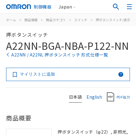
制御機器
Japan
ホーム
>
商品情報
>
商品カテゴリ
>
スイッチ
>
押ボタンスイッチ/表示灯
押ボタンスイッチ
A22NN-BGA-NBA-P122-NN
A22NN / A22NL 押ボタンスイッチ 形式仕様一覧
マイリストに追加
日本語
English
PDF出力
商品概要
押ボタンスイッチ（φ22）, 非照光,