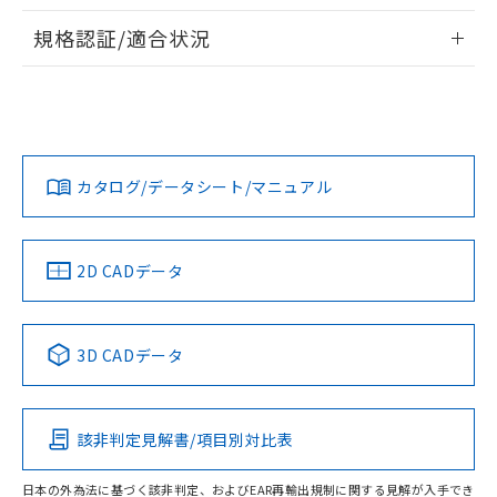
物質の対応では、対応完了までの期間は出
情報更新：2026/7/29
荷製品に未対応品が混在することから備考
規格認証/適合状況
欄に対応日を記載しておりました。
ログイン/会員登録
EU RoHS
注意事項・凡例
A22NN-BGA-NBA-P122-NNについての規格認証/適合状況に
既に当社にて対応品への在庫切替を完了
ついては、「カスタマーサポートセンタ お客様相談室」また
していることから、特段のことがない限
は貴社担当オムロン営業員または販売店にお問い合わせくだ
り、2022年1月12日より割愛しておりま
対応状況
対応予定月
※1
※2
さい。
す。
ダウンロードデータをご利用いただく前に、以下を必ずお読
みください。
カタログ/データシート/マニュアル
対応済み
ソフトウェアの使用条件
お問い合わせ
中国 RoHS
注意事項・凡例
2D CADデータ
中国 RoHS表
※1 ※2
3D CADデータ
Pb
Hg
Cd
Cr(VI)
該非判定見解書/項目別対比表
O
O
O
O
日本の外為法に基づく該非判定、およびEAR再輸出規制に関する見解が入手でき