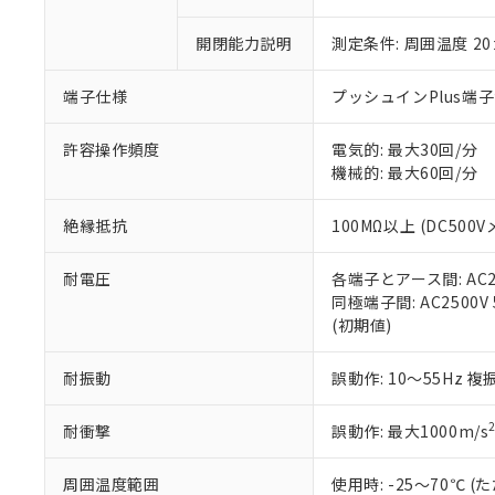
○
一定数以
DBP(フタル酸ジブチル) :
い。
当社は貴社製
DEHP(フタル酸ビス(2-エ
正式な納期状
置等に一切使
開閉能力説明
測定条件: 周囲温度 2
当社販売員に
※2 対応予定月
△
一定数に
当社は、貴社
オムロン制御
また当社は、
※2 環境保護使
端子仕様
プッシュインPlus端
在庫状況およ
部品在庫の切り替
たしません。
－
在庫なし
す。
「ｅ」：有害物質
機器販売
許容操作頻度
電気的: 最大30回/分
マイパーツ機
「10」：通常の
機械的: 最大60回/分
ている必要が
味します。
空
受注生産
お客様が当ウ
※3 非含有証明
「－」：未確認で
白
が、当社の製
絶縁抵抗
100MΩ以上 (DC500V
さい。
下記の非含有証明
※当社の共同
耐電圧
各端子とアース間: AC250
いる法人を指
EU RoHS指令（
同極端子間: AC2500V 5
51物質の非含有証
(初期値)
※本証明書は発行
また、RoHS指
耐振動
誤動作: 10～55Hz 複
混在することから
既に当社にて対応
耐衝撃
誤動作: 最大1000m/s
り割愛しておりま
周囲温度範囲
使用時: -25～70℃