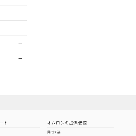
026/05/21
026/05/21
2026/7/29
担当オムロン
お問い合わせ
ート
オムロンの提供価値
目指す姿