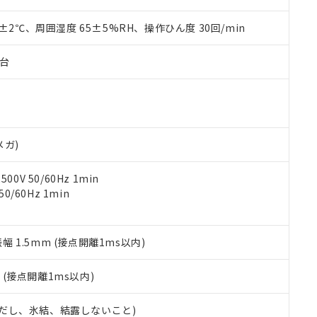
上の在庫あり
 1000ppm、 DIBP(フタル酸ジイソブチル) : 1000ppm、 BBP(フタル酸ブチルベンジル) :
品を、核兵器、ミサイル、化学兵器、生物兵器またはその他武器並
チルヘキシル)) : 1000ppm
況および標準価格はお客様のお取引先、またはお客様担当のオムロ
用いたしません。
0±2℃、周囲湿度 65±5%RH、操作ひん度 30回/min
ご相談ください。
は満たないが在庫あり
製品を第三者に販売する場合は、上記1、2および3の内容を当該第
機器販売店や当社販売拠点は「
販売ネットワーク
」をご確認くだ
販売先および販売に係わる関係者が違法に輸出するおそれがある場
用期限
子台
び標準価格結果を当社の事前の承諾なく第三者に漏洩または開示し
え状況などにより、予定月が前後することがあります。
(最新の在庫状況については、お客様のお取引先、またはお客様担当
（10物質）のすべてが基準値以下であることを示します。
店・当社販売員にご確認ください)
能（部品リスト作成サービス）をご利用いただくには、I-Webメン
使用状況下において有害物質が外部に漏えいし、環境に深刻な影響を
あります。
機種、また在庫状況の情報を公開していない機種
ェブサイト上で当社にご登録された部品リストについて、当社およ
書ダウンロード
す。当社販売部門へお問い合わせください。
品・サービスに関するお客様との取引・商談に必要な範囲で利用す
メガ)
合意する
キャンセル
書をダウンロードすることができます。
利用者とは、
"個人情報の共同利用に関して"
の「1.共同利用者の
0V 50/60Hz 1min
します。
10物質）の非含有証明書
0/60Hz 1min
明書（当社基準）
日時点で非含有を証明するもので、過去に遡って非含有を証明するも
令のフタル酸エステル類４物質の対応では、対応完了までの期間は出
振幅 1.5mm (接点開離1ms以内)
備考欄に対応日を記載しておりました。
品への在庫切替を完了していることから、特段のことがない限り、20
2
(接点開離1ms以内)
す。
 (ただし、氷結、結露しないこと)