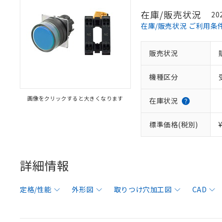
在庫/販売状況
20
在庫/販売状況 ご利用条
販売状況
機種区分
画像をクリックすると大きくなります
在庫状況
標準価格(税別)
詳細情報
定格/性能
外形図
取りつけ穴加工図
CAD