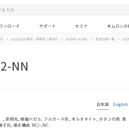
ウンロード
サポート
セミナ
オムロンの
示灯
>
φ22(φ25):照光・非照光・表示灯
>
A22NN / A22NL
>
形式仕様一覧
>
A22
02-NN
日本語
English
, 非照光, 樹脂ベゼル, フルガード形, オルタネイト, ボタンの色: 青
端子台, 接点構成: NC/-/NC