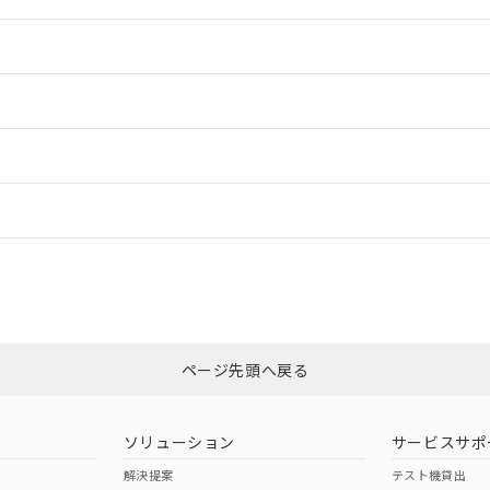
情報更新：2
情報更新：2
ードすることができます。
情報更新：
ログイン/会員登録
適合状況については、「カスタマーサポートセンタ お客様相談室」または貴社
みください。
非含有証明書
※3
ページ先頭へ戻る
ダウンロードはこちら
ソリューション
サービスサポ
解決提案
テスト機貸出