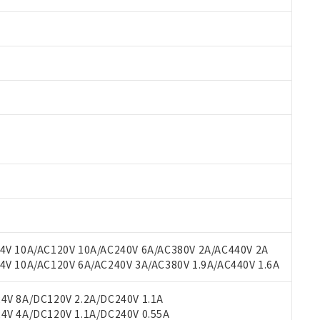
 RoHS指令（10物質）の非含有に対応した製品が提供可能な商品です
oHS指令（10物質）の非含有に対応した製品に切り替える予定のある
 RoHS指令（10物質）の非含有に非対応の商品で、対応品を出す予
 RoHS指令（10物質）の非含有の対応状況を調査中または確認中の
ンス料など無形物で、有害物質有無と関係のない商品です。
○×表
より、非含有部品としていたものが、含有品と判明した場合などやむ
みいただき、同意のうえご利用ください。
材料含有率が中国RoHSの基準値以下であることを示します。
材料含有率が中国RoHSの基準値を超えていることを示します。
V 10A/AC120V 10A/AC240V 6A/AC380V 2A/AC440V 2A
、当社制御機器事業取扱商品の当社在庫状況および標準価格(税抜)
ら貴社製品のうち、外国為替および外国貿易法に定める商品（以下｢
質）：
す。当社販売部門へお問い合わせください。
 10A/AC120V 6A/AC240V 3A/AC380V 1.9A/AC440V 1.6A
 水銀(Hg) 1000ppm以下、 カドミウム(Cd) 100ppm以下、
たは国外への提供する場合は、日本国政府の輸出許可(または役務取
000ppm以下、ポリ臭化ビフェニル類(PBB) 1000ppm以下、ポリ臭化ジフェニルエーテル類(P
事業取扱商品の中には、本サービスの対象外となる商品もあること
手続きをとります。
キシル) (DEHP)(別名：DOP) 1000ppm以下、フタル酸ブチルベンジル（BBP） 100
(GB/T26572)：
以下、フタル酸ジイソブチル (DIBP) 1000ppm以下
び標準価格照会結果は、記載している更新日時点での社内データに
V 8A/DC120V 2.2A/DC240V 1.1A
物を破棄する場合は、完全に破砕するなど、違法に輸出されないよ
(水銀) : 1000ppm、 Cd(カドミウム) : 100ppm、
業用監視および制御機器に対する適用除外項目は除く。
覧された時点での実際の在庫および標準価格とは異なる場合がある
V 4A/DC120V 1.1A/DC240V 0.55A
1000ppm、 PBBs(ポリ臭化ビフェニル類) : 1000ppm、 PBDEs(ポリ臭化ジフェニルエーテル類
物質については閾値を超える意図的な使用がないことを確認しています。