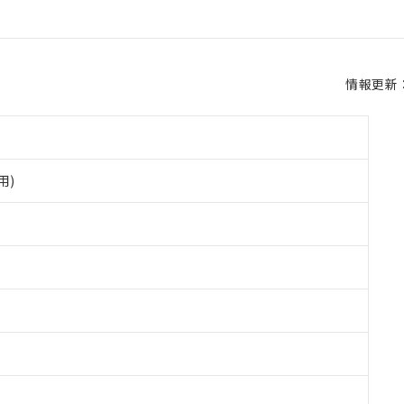
情報更新：2
用)