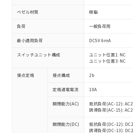
ベゼル材質
樹脂
負荷
一般負荷用
最小適用負荷
DC5V 6mA
※1 対応状況
スイッチユニット構成
ユニット位置1: NC
対応済み：EU
ユニット位置3: NC
対応予定：EU R
対応予定なし：EU
調査・確認中：EU
接点定格
接点構成
2b
ご利用条件
非該当品：ライセ
※1 中国RoHS
仕入先様の事情に
定格通電電流
10A
があります。
以下の条件をお読
「○」：最大均質
「×」：最大均質
開閉能力(AC)
抵抗負荷(AC-12): AC24
本サービスは
当社は、これ
*EU RoHS指令（10物
「－」：未確認で
誘導負荷(AC-15): AC24V
鉛(Pb) 1000ppm以下、
くものです。
う）を輸出ま
記
説明
六価クロム(Cr(Ⅵ)) 1
当社制御機器
などの必要な
フタル酸ビス(2-エチルヘ
号
*中国RoHS10物質の基準値 
ル（DBP） 1000ppm
在庫状況およ
開閉能力(DC)
抵抗負荷(DC-12): DC24
当社は規制貨
Pb(鉛) :1000ppm、 Hg
但し、RoHS指令で産
のであり、閲
誘導負荷(DC-13): DC24
ます。
Cr(Ⅵ)(六価クロム) : 
フタル酸エステル類の４