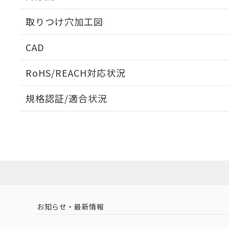
取りつけ穴加工図
CAD
ログイン/会員登録いただくと、CADデータをダウンロ
RoHS/REACH対応状況
規格認証/適合状況
EU RoHS
注意事項・凡例
A22NN-BGA-NAA-P202-NNについての規格認証/
営業員または販売店にお問い合わせください。
ダウンロードデータをご利用いただく前に、以下を必ずお読
対応状況
対応予定月
※1
※2
ソフトウェアの使用条件
対応済み
お知らせ・最新情報
中国 RoHS
注意事項・凡例