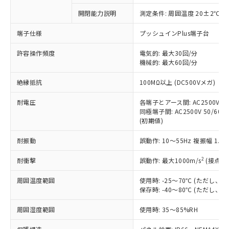
対応予定なし：EU RoHS指令（10物質）の
開閉能力説明
測定条件: 周囲温度 20±2℃、
以下の条件をお読みいただき、同意のうえ
非含有に非対応の商品で、対応品を出す予
ご利用ください。
定はありません。
端子仕様
プッシュインPlus端子台
調査・確認中：EU RoHS指令（10物質）の
本サービスは、当社制御機器事業取扱
※1 中国RoHS○×表
非含有の対応状況を調査中または確認中の
許容操作頻度
電気的: 最大30回/分
商品の当社在庫状況および標準価格
機械的: 最大60回/分
商品です。
(税抜)を提供させていただくもので
「○」：最大均質材料含有率が中国RoHSの
非該当品：ライセンス料など無形物で、有
す。
絶縁抵抗
100MΩ以上 (DC500Vメガ)
基準値以下であることを示します。
害物質有無と関係のない商品です。
当社制御機器事業取扱商品の中には、
「×」：最大均質材料含有率が中国RoHSの
仕入先様の事情により、非含有部品として
本サービスの対象外となる商品もある
耐電圧
各端子とアース間: AC2500V 50/
基準値を超えていることを示します。
いたものが、含有品と判明した場合などや
当社は、これら貴社製品のうち、外国
同極端子間: AC2500V 50/60Hz
ことをご了承ください。
「－」：未確認です。当社販売部門へお問
むを得ず変更することがあります。
為替および外国貿易法に定める商品
(初期値)
在庫状況および標準価格照会結果は、
い合わせください。
（以下｢規制貨物等」という）を輸出
記載している更新日時点での社内デー
*EU RoHS指令（10物質）：
耐振動
誤動作: 10～55Hz 複振幅 1.
または国外への提供する場合は、日本
記
タに基づき作成されるものであり、閲
説明
鉛(Pb) 1000ppm以下、 水銀(Hg) 1000ppm以下、 カド
*中国RoHS10物質の基準値 (GB/T26572)：
国政府の輸出許可(または役務取引許
号
覧された時点での実際の在庫および標
ミウム(Cd) 100ppm以下、
Pb(鉛) :1000ppm、 Hg(水銀) : 1000ppm、 Cd(カドミウ
2
耐衝撃
誤動作: 最大1000m/s
(接点開
可)を取得するなどの必要な手続きを
六価クロム(Cr(Ⅵ)) 1000ppm以下、ポリ臭化ビフェニル
ム) : 100ppm、
準価格とは異なる場合があることをご
類(PBB) 1000ppm以下、ポリ臭化ジフェニルエーテル類
Cr(Ⅵ)(六価クロム) : 1000ppm、 PBBs(ポリ臭化ビフェ
とります。
了承ください。
(PBDE) 1000ppm以下、フタル酸ビス(2-エチルヘキシ
○
一定数以上の在庫あり
ニル類) : 1000ppm、 PBDEs(ポリ臭化ジフェニルエーテ
周囲温度範囲
使用時: -25～70℃ (ただし
当社は規制貨物を破棄する場合は、完
ル) (DEHP)(別名：DOP) 1000ppm以下、フタル酸ブチ
正式な納期状況および標準価格はお客
ル類) : 1000ppm、
保存時: -40～80℃ (ただし
ルベンジル（BBP） 1000ppm以下、フタル酸ジブチル
全に破砕するなど、違法に輸出されな
DBP(フタル酸ジブチル) : 1000ppm、 DIBP(フタル酸ジ
様のお取引先、またはお客様担当のオ
（DBP） 1000ppm以下、フタル酸ジイソブチル
イソブチル) : 1000ppm、 BBP(フタル酸ブチルベンジ
△
一定数には満たないが在庫あり
いよう必要な手段を講じます。
ムロン制御機器販売店・当社販売員に
(DIBP) 1000ppm以下
周囲湿度範囲
使用時: 35～85%RH
ル) : 1000ppm、
当社は貴社製品を、核兵器、ミサイ
但し、RoHS指令で産業用監視および制御機器に対する
DEHP(フタル酸ビス(2-エチルヘキシル)) : 1000ppm
ご相談ください。
適用除外項目は除く。
ル、化学兵器、生物兵器またはその他
－
在庫なし(最新の在庫状況につ