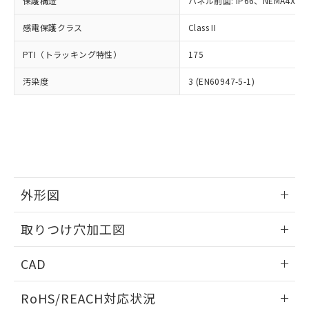
保護構造
パネル前面: IP66、NEMA4X, N
オムロン制御機器販売店や当社販売拠
フタル酸エステル類の４物質については閾値を超える意
武器並びにこれらの製造装置等に一切
いては、お客様のお取引先、ま
図的な使用がないことを確認しています。
点は「
販売ネットワーク
」をご確認
※2 環境保護使用期限
使用いたしません。
感電保護クラス
Class II
たはお客様担当のオムロン制御
ください。
当社は、貴社製品を第三者に販売する
機器販売店・当社販売員にご確
在庫状況および標準価格結果を当社の
※2 対応予定月
「ｅ」：有害物質（10物質）のすべてが基
PTI（トラッキング特性）
175
場合は、上記1、2および3の内容を当
認ください)
事前の承諾なく第三者に漏洩または開
準値以下であることを示します。
該第三者に通知します。また当社は、
示しないようお願いします。
汚染度
3 (EN60947-5-1)
部品在庫の切り替え状況などにより、予定
「10」：通常の使用状況下において有害物
販売先および販売に係わる関係者が違
マイパーツ機能（部品リスト作成サー
空
受注生産機種、また在庫状況の
月が前後することがあります。
質が外部に漏えいし、環境に深刻な影響を
法に輸出するおそれがある場合は、取
ビス）をご利用いただくには、I-Web
白
情報を公開していない機種
及ぼさない年数を意味します。
り引きをいたしません。
メンバーズにご登録されている必要が
「－」：未確認です。当社販売部門へお問
あります。
い合わせください。
お客様が当ウェブサイト上で当社にご
※3 非含有証明書ダウンロード
登録された部品リストについて、当社
および当社の共同利用者が、当社の製
下記の非含有証明書をダウンロードするこ
品・サービスに関するお客様との取
外形図
とができます。
合意する
キャンセル
引・商談に必要な範囲で利用すること
をご了承ください。
情報更新：2026/05/21
取りつけ穴加工図
EU RoHS指令（10物質）の非含有証明書
※当社の共同利用者とは、
"個人情報
51物質の非含有証明書（当社基準）
の共同利用に関して"
の「1.共同利
情報更新：2026/05/21
※本証明書は発行日時点で非含有を証明す
CAD
用者の範囲」に記載されている法人を
るもので、過去に遡って非含有を証明する
指します。
ものではありません。
ログイン/会員登録いただくと、CADデータをダウンロー
RoHS/REACH対応状況
また、RoHS指令のフタル酸エステル類４
ドすることができます。