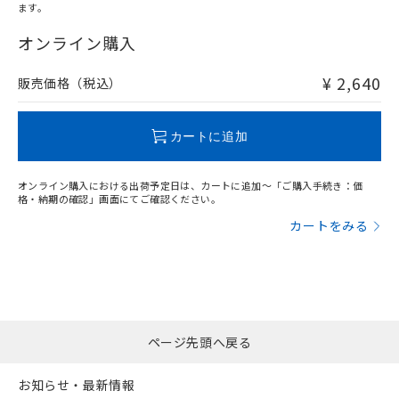
ます。
"対応済み"や非含有の記載がされた商品であっても、流通
在庫等で未対応品が混在する可能性があります。
オンライン購入
非含有品が必要な際は、弊社営業部門もしくは販売店へお
問い合わせください。
¥ 2,640
販売価格（税込）
この製品のRoHS/REACH対応状況ページへ
カートに追加
オンライン購入における出荷予定日は、カートに追加～「ご購入手続き：価
格・納期の確認」画面にてご確認ください。
カートをみる
ページ先頭へ戻る
お知らせ・最新情報