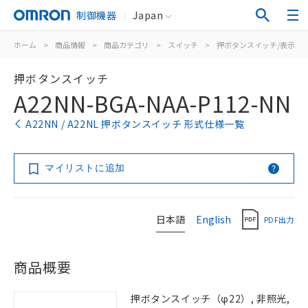
制御機器
Japan
ホーム
>
商品情報
>
商品カテゴリ
>
スイッチ
>
押ボタンスイッチ/表示灯
押ボタンスイッチ
A22NN-BGA-NAA-P112-NN
A22NN / A22NL 押ボタンスイッチ 形式仕様一覧
マイリストに追加
日本語
English
PDF出力
商品概要
押ボタンスイッチ（φ22）, 非照光,