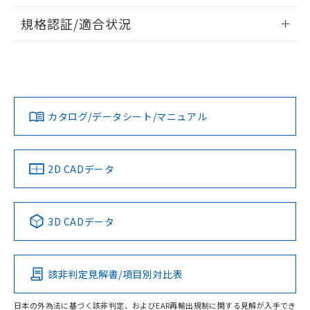
物質の対応では、対応完了までの期間は出
情報更新：2026/7/29
荷製品に未対応品が混在することから備考
規格認証/適合状況
欄に対応日を記載しておりました。
ログイン/会員登録
EU RoHS
注意事項・凡例
A22NN-BGA-NAA-P112-NNについての規格認証/適合状況に
既に当社にて対応品への在庫切替を完了
ついては、「カスタマーサポートセンタ お客様相談室」また
していることから、特段のことがない限
は貴社担当オムロン営業員または販売店にお問い合わせくだ
り、2022年1月12日より割愛しておりま
対応状況
対応予定月
※1
※2
さい。
す。
ダウンロードデータをご利用いただく前に、以下を必ずお読
みください。
カタログ/データシート/マニュアル
対応済み
ソフトウェアの使用条件
お問い合わせ
中国 RoHS
注意事項・凡例
2D CADデータ
中国 RoHS表
※1 ※2
3D CADデータ
Pb
Hg
Cd
Cr(VI)
該非判定見解書/項目別対比表
O
O
O
O
日本の外為法に基づく該非判定、およびEAR再輸出規制に関する見解が入手でき