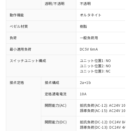
透明/不透明
不透明
動作機能
オルタネイト
ベゼル材質
樹脂
負荷
一般負荷用
最小適用負荷
DC5V 6mA
スイッチユニット構成
ユニット位置1: NO
ユニット位置2: NO
ユニット位置3: NC
接点定格
接点構成
2a+1b
※1 対応状況
定格通電電流
10A
対応済み：EU RoHS指令（10物質）の
開閉能力(AC)
抵抗負荷(AC-12): AC24V 10A/A
非含有に対応した製品が提供可能な商品で
誘導負荷(AC-15): AC24V 10A/AC
す。
対応予定：EU RoHS指令（10物質）の非含
開閉能力(DC)
抵抗負荷(DC-12): DC24V 8A/DC
ご利用条件
有に対応した製品に切り替える予定のある
誘導負荷(DC-13): DC24V 4A/DC
商品です。