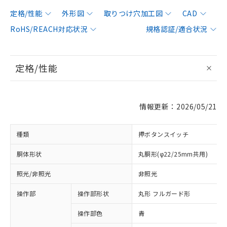
定格/性能
外形図
取りつけ穴加工図
CAD
RoHS/REACH対応状況
規格認証/適合状況
定格/性能
情報更新：2026/05/21
種類
押ボタンスイッチ
胴体形状
丸胴形(φ22/25mm共用)
照光/非照光
非照光
操作部
操作部形状
丸形 フルガード形
操作部色
青