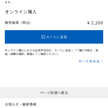
ます。
"対応済み"や非含有の記載がされた商品であっても、流通
在庫等で未対応品が混在する可能性があります。
オンライン購入
非含有品が必要な際は、弊社営業部門もしくは販売店へお
問い合わせください。
¥ 2,200
販売価格（税込）
この製品のRoHS/REACH対応状況ページへ
カートに追加
オンライン購入における出荷予定日は、カートに追加～「ご購入手続き：価
格・納期の確認」画面にてご確認ください。
カートをみる
ページ先頭へ戻る
お知らせ・最新情報