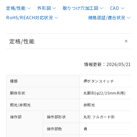
定格/性能
外形図
取りつけ穴加工図
CAD
RoHS/REACH対応状況
規格認証/適合状況
定格/性能
情報更新：2026/05/21
種類
押ボタンスイッチ
胴体形状
丸胴形(φ22/25mm共用)
照光/非照光
非照光
操作部
操作部形状
丸形 フルガード形
操作部色
青