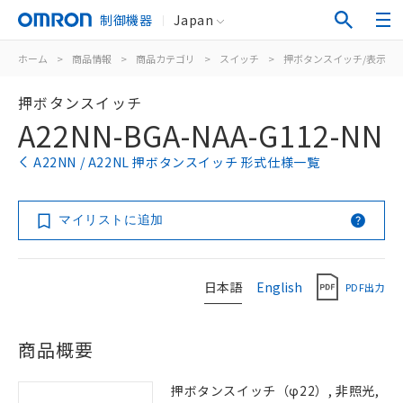
制御機器
Japan
ホーム
>
商品情報
>
商品カテゴリ
>
スイッチ
>
押ボタンスイッチ/表示灯
押ボタンスイッチ
A22NN-BGA-NAA-G112-NN
A22NN / A22NL 押ボタンスイッチ 形式仕様一覧
マイリストに追加
日本語
English
PDF出力
商品概要
押ボタンスイッチ（φ22）, 非照光,