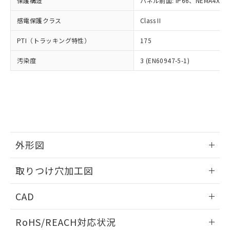
保護構造
パネル前面: IP66、NEMA4X, N
オムロン制御機器販売店や当社販売拠
フタル酸エステル類の４物質については閾値を超える意
武器並びにこれらの製造装置等に一切
いては、お客様のお取引先、ま
図的な使用がないことを確認しています。
点は「
販売ネットワーク
」をご確認
※2 環境保護使用期限
使用いたしません。
感電保護クラス
Class II
たはお客様担当のオムロン制御
ください。
当社は、貴社製品を第三者に販売する
機器販売店・当社販売員にご確
在庫状況および標準価格結果を当社の
※2 対応予定月
「ｅ」：有害物質（10物質）のすべてが基
PTI（トラッキング特性）
175
場合は、上記1、2および3の内容を当
認ください)
事前の承諾なく第三者に漏洩または開
準値以下であることを示します。
該第三者に通知します。また当社は、
示しないようお願いします。
汚染度
3 (EN60947-5-1)
部品在庫の切り替え状況などにより、予定
「10」：通常の使用状況下において有害物
販売先および販売に係わる関係者が違
マイパーツ機能（部品リスト作成サー
空
受注生産機種、また在庫状況の
月が前後することがあります。
質が外部に漏えいし、環境に深刻な影響を
法に輸出するおそれがある場合は、取
ビス）をご利用いただくには、I-Web
白
情報を公開していない機種
及ぼさない年数を意味します。
り引きをいたしません。
メンバーズにご登録されている必要が
「－」：未確認です。当社販売部門へお問
あります。
い合わせください。
お客様が当ウェブサイト上で当社にご
※3 非含有証明書ダウンロード
登録された部品リストについて、当社
および当社の共同利用者が、当社の製
下記の非含有証明書をダウンロードするこ
品・サービスに関するお客様との取
外形図
とができます。
合意する
キャンセル
引・商談に必要な範囲で利用すること
をご了承ください。
情報更新：2026/05/21
取りつけ穴加工図
EU RoHS指令（10物質）の非含有証明書
※当社の共同利用者とは、
"個人情報
51物質の非含有証明書（当社基準）
の共同利用に関して"
の「1.共同利
情報更新：2026/05/21
※本証明書は発行日時点で非含有を証明す
CAD
用者の範囲」に記載されている法人を
るもので、過去に遡って非含有を証明する
指します。
ものではありません。
ログイン/会員登録いただくと、CADデータをダウンロー
RoHS/REACH対応状況
また、RoHS指令のフタル酸エステル類４
ドすることができます。