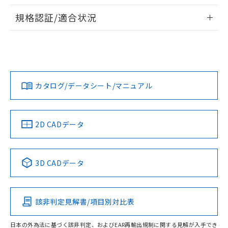
物質の対応では、対応完了までの期間は出
情報更新：2026/7/29
荷製品に未対応品が混在することから備考
規格認証/適合状況
欄に対応日を記載しておりました。
ログイン/会員登録
EU RoHS
注意事項・凡例
既に当社にて対応品への在庫切替を完了
UL認証
CSA認証
CEマーキング
していることから、特段のことがない限
り、2022年1月12日より割愛しておりま
Yes
Yes
Yes
対応状況
対応予定月
※1
※2
す。
ダウンロードデータをご利用いただく前に、以下を必ずお読
みください。
カタログ/データシート/マニュアル
対応済み
ソフトウェアの使用条件
LR型式承認
DNV型式承認
BV型式承認
KR型式承
（イギリス
（ノルウェー
（フランス
（韓国
船舶規格）
船舶規格）
船舶規格）
船舶規格
中国 RoHS
注意事項・凡例
2D CADデータ
No
No
No
No
中国 RoHS表
※1 ※2
3D CADデータ
この製品の規格認証/適合状況ページへ
Pb
Hg
Cd
Cr(VI)
その他の認証はこちらのページからご検索ください
該非判定見解書/項目別対比表
O
O
O
O
日本の外為法に基づく該非判定、およびEAR再輸出規制に関する見解が入手でき