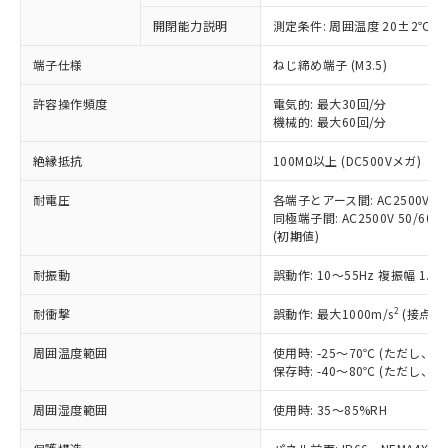
対応予定なし：EU RoHS指令（10物質）の
開閉能力説明
測定条件: 周囲温度 20±2℃、
以下の条件をお読みいただき、同意のうえ
非含有に非対応の商品で、対応品を出す予
ご利用ください。
定はありません。
端子仕様
ねじ締め端子 (M3.5)
調査・確認中：EU RoHS指令（10物質）の
本サービスは、当社制御機器事業取扱
※1 中国RoHS○×表
非含有の対応状況を調査中または確認中の
許容操作頻度
電気的: 最大30回/分
商品の当社在庫状況および標準価格
機械的: 最大60回/分
商品です。
(税抜)を提供させていただくもので
「○」：最大均質材料含有率が中国RoHSの
非該当品：ライセンス料など無形物で、有
す。
絶縁抵抗
100MΩ以上 (DC500Vメガ)
基準値以下であることを示します。
害物質有無と関係のない商品です。
当社制御機器事業取扱商品の中には、
「×」：最大均質材料含有率が中国RoHSの
仕入先様の事情により、非含有部品として
本サービスの対象外となる商品もある
耐電圧
各端子とアース間: AC2500V 50/
基準値を超えていることを示します。
いたものが、含有品と判明した場合などや
当社は、これら貴社製品のうち、外国
同極端子間: AC2500V 50/60Hz
ことをご了承ください。
「－」：未確認です。当社販売部門へお問
むを得ず変更することがあります。
為替および外国貿易法に定める商品
(初期値)
在庫状況および標準価格照会結果は、
い合わせください。
（以下｢規制貨物等」という）を輸出
記載している更新日時点での社内デー
*EU RoHS指令（10物質）：
耐振動
誤動作: 10～55Hz 複振幅 1.
または国外への提供する場合は、日本
記
タに基づき作成されるものであり、閲
説明
鉛(Pb) 1000ppm以下、 水銀(Hg) 1000ppm以下、 カド
*中国RoHS10物質の基準値 (GB/T26572)：
国政府の輸出許可(または役務取引許
号
覧された時点での実際の在庫および標
ミウム(Cd) 100ppm以下、
Pb(鉛) :1000ppm、 Hg(水銀) : 1000ppm、 Cd(カドミウ
2
耐衝撃
誤動作: 最大1000m/s
(接点開
可)を取得するなどの必要な手続きを
六価クロム(Cr(Ⅵ)) 1000ppm以下、ポリ臭化ビフェニル
ム) : 100ppm、
準価格とは異なる場合があることをご
類(PBB) 1000ppm以下、ポリ臭化ジフェニルエーテル類
Cr(Ⅵ)(六価クロム) : 1000ppm、 PBBs(ポリ臭化ビフェ
とります。
了承ください。
(PBDE) 1000ppm以下、フタル酸ビス(2-エチルヘキシ
○
一定数以上の在庫あり
ニル類) : 1000ppm、 PBDEs(ポリ臭化ジフェニルエーテ
周囲温度範囲
使用時: -25～70℃ (ただし
当社は規制貨物を破棄する場合は、完
ル) (DEHP)(別名：DOP) 1000ppm以下、フタル酸ブチ
正式な納期状況および標準価格はお客
ル類) : 1000ppm、
保存時: -40～80℃ (ただし
ルベンジル（BBP） 1000ppm以下、フタル酸ジブチル
全に破砕するなど、違法に輸出されな
DBP(フタル酸ジブチル) : 1000ppm、 DIBP(フタル酸ジ
様のお取引先、またはお客様担当のオ
（DBP） 1000ppm以下、フタル酸ジイソブチル
イソブチル) : 1000ppm、 BBP(フタル酸ブチルベンジ
△
一定数には満たないが在庫あり
いよう必要な手段を講じます。
ムロン制御機器販売店・当社販売員に
(DIBP) 1000ppm以下
周囲湿度範囲
使用時: 35～85%RH
ル) : 1000ppm、
当社は貴社製品を、核兵器、ミサイ
但し、RoHS指令で産業用監視および制御機器に対する
DEHP(フタル酸ビス(2-エチルヘキシル)) : 1000ppm
ご相談ください。
適用除外項目は除く。
ル、化学兵器、生物兵器またはその他
－
在庫なし(最新の在庫状況につ