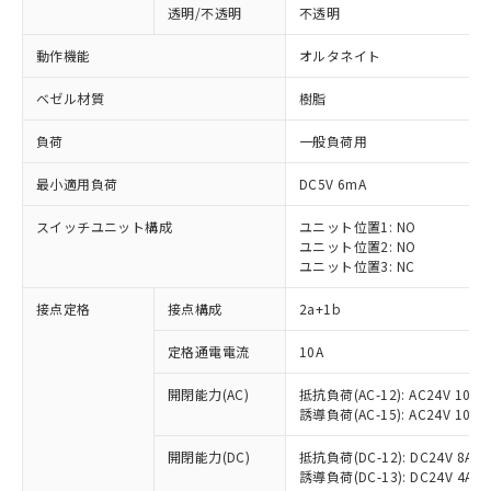
透明/不透明
不透明
動作機能
オルタネイト
ベゼル材質
樹脂
負荷
一般負荷用
最小適用負荷
DC5V 6mA
スイッチユニット構成
ユニット位置1: NO
ユニット位置2: NO
ユニット位置3: NC
接点定格
接点構成
2a+1b
※1 対応状況
定格通電電流
10A
対応済み：EU RoHS指令（10物質）の
開閉能力(AC)
抵抗負荷(AC-12): AC24V 10A/A
非含有に対応した製品が提供可能な商品で
誘導負荷(AC-15): AC24V 10A/AC
す。
対応予定：EU RoHS指令（10物質）の非含
開閉能力(DC)
抵抗負荷(DC-12): DC24V 8A/DC
ご利用条件
有に対応した製品に切り替える予定のある
誘導負荷(DC-13): DC24V 4A/DC
商品です。