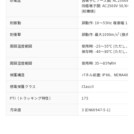
準価格とは異なる場合があることをご
耐電圧
各端子とアース間: AC2500V 50/
類(PBB) 1000ppm以下、ポリ臭化ジフェニルエーテル類
Cr(Ⅵ)(六価クロム) : 1000ppm、 PBBs(ポリ臭化ビフェ
とります。
同極端子間: AC2500V 50/60
了承ください。
(PBDE) 1000ppm以下、フタル酸ビス(2-エチルヘキシ
○
一定数以上の在庫あり
ニル類) : 1000ppm、 PBDEs(ポリ臭化ジフェニルエーテ
当社は規制貨物を破棄する場合は、完
(初期値)
ル) (DEHP)(別名：DOP) 1000ppm以下、フタル酸ブチ
正式な納期状況および標準価格はお客
ル類) : 1000ppm、
ルベンジル（BBP） 1000ppm以下、フタル酸ジブチル
全に破砕するなど、違法に輸出されな
DBP(フタル酸ジブチル) : 1000ppm、 DIBP(フタル酸ジ
様のお取引先、またはお客様担当のオ
（DBP） 1000ppm以下、フタル酸ジイソブチル
イソブチル) : 1000ppm、 BBP(フタル酸ブチルベンジ
△
一定数には満たないが在庫あり
耐振動
誤動作: 10～55Hz 複振幅 1.
いよう必要な手段を講じます。
ムロン制御機器販売店・当社販売員に
(DIBP) 1000ppm以下
ル) : 1000ppm、
当社は貴社製品を、核兵器、ミサイ
但し、RoHS指令で産業用監視および制御機器に対する
DEHP(フタル酸ビス(2-エチルヘキシル)) : 1000ppm
ご相談ください。
2
耐衝撃
適用除外項目は除く。
誤動作: 最大1000m/s
(接点開
ル、化学兵器、生物兵器またはその他
－
在庫なし(最新の在庫状況につ
オムロン制御機器販売店や当社販売拠
フタル酸エステル類の４物質については閾値を超える意
武器並びにこれらの製造装置等に一切
いては、お客様のお取引先、ま
図的な使用がないことを確認しています。
点は「
販売ネットワーク
」をご確認
周囲温度範囲
使用時: -25～55℃ (ただし
※2 環境保護使用期限
使用いたしません。
たはお客様担当のオムロン制御
ください。
保存時: -40～80℃ (ただし
当社は、貴社製品を第三者に販売する
機器販売店・当社販売員にご確
在庫状況および標準価格結果を当社の
※2 対応予定月
「ｅ」：有害物質（10物質）のすべてが基
場合は、上記1、2および3の内容を当
認ください)
事前の承諾なく第三者に漏洩または開
周囲湿度範囲
使用時: 35～85%RH
準値以下であることを示します。
該第三者に通知します。また当社は、
示しないようお願いします。
部品在庫の切り替え状況などにより、予定
「10」：通常の使用状況下において有害物
販売先および販売に係わる関係者が違
保護構造
パネル前面: IP66、NEMA4X, N
マイパーツ機能（部品リスト作成サー
空
受注生産機種、また在庫状況の
月が前後することがあります。
質が外部に漏えいし、環境に深刻な影響を
法に輸出するおそれがある場合は、取
ビス）をご利用いただくには、I-Web
白
情報を公開していない機種
及ぼさない年数を意味します。
り引きをいたしません。
感電保護クラス
Class II
メンバーズにご登録されている必要が
「－」：未確認です。当社販売部門へお問
あります。
い合わせください。
PTI（トラッキング特性）
175
お客様が当ウェブサイト上で当社にご
※3 非含有証明書ダウンロード
登録された部品リストについて、当社
汚染度
3 (EN60947-5-1)
および当社の共同利用者が、当社の製
下記の非含有証明書をダウンロードするこ
品・サービスに関するお客様との取
とができます。
合意する
キャンセル
引・商談に必要な範囲で利用すること
をご了承ください。