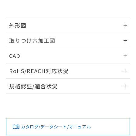
EU RoHS指令（10物質）の非含有証明書
※当社の共同利用者とは、
"個人情報
51物質の非含有証明書（当社基準）
の共同利用に関して"
の「1.共同利
※本証明書は発行日時点で非含有を証明す
用者の範囲」に記載されている法人を
るもので、過去に遡って非含有を証明する
指します。
外形図
ものではありません。
また、RoHS指令のフタル酸エステル類４
情報更新：2026/05/21
取りつけ穴加工図
物質の対応では、対応完了までの期間は出
荷製品に未対応品が混在することから備考
情報更新：2026/05/21
欄に対応日を記載しておりました。
CAD
既に当社にて対応品への在庫切替を完了
していることから、特段のことがない限
ログイン/会員登録いただくと、CADデータをダウンロー
RoHS/REACH対応状況
り、2022年1月12日より割愛しておりま
ドすることができます。
す。
情報更新：2026/7/29
規格認証/適合状況
ログイン/会員登録
EU RoHS
注意事項・凡例
A22NL-MPM-TYA-P202-YEについての規格認証/適合状況につ
いては、「カスタマーサポートセンタ お客様相談室」または
貴社担当オムロン営業員または販売店にお問い合わせくださ
対応状況
対応予定月
※1
※2
い。
ダウンロードデータをご利用いただく前に、以下を必ずお読
みください。
カタログ/データシート/マニュアル
対応済み
ソフトウェアの使用条件
お問い合わせ