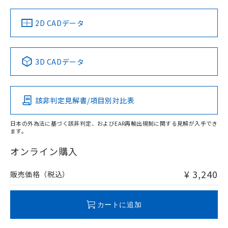
中国 RoHS
注意事項・凡例
2D CADデータ
中国 RoHS表
※1 ※2
3D CADデータ
Pb
Hg
Cd
Cr(VI)
該非判定見解書/項目別対比表
O
O
O
O
日本の外為法に基づく該非判定、およびEAR再輸出規制に関する見解が入手でき
ます。
"対応済み"や非含有の記載がされた商品であっても、流通
在庫等で未対応品が混在する可能性があります。
オンライン購入
非含有品が必要な際は、弊社営業部門もしくは販売店へお
問い合わせください。
¥ 3,240
販売価格（税込）
この製品のRoHS/REACH対応状況ページへ
カートに追加