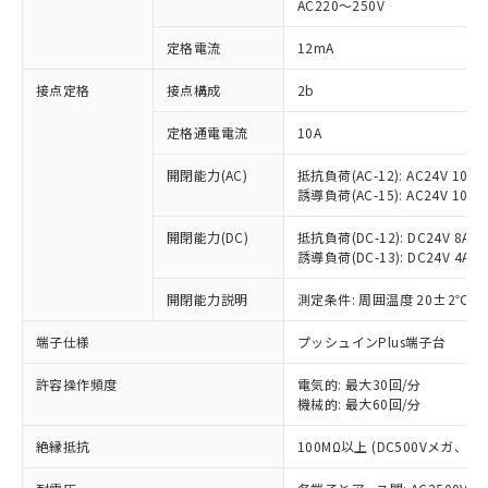
AC220～250V
対応済み：EU RoHS指令（10物質）の
非含有に対応した製品が提供可能な商品で
定格電流
12mA
す。
対応予定：EU RoHS指令（10物質）の非含
接点定格
接点構成
2b
ご利用条件
有に対応した製品に切り替える予定のある
定格通電電流
10A
商品です。
対応予定なし：EU RoHS指令（10物質）の
以下の条件をお読みいただき、同意のうえ
開閉能力(AC)
抵抗負荷(AC-12): AC24V 10A/A
非含有に非対応の商品で、対応品を出す予
誘導負荷(AC-15): AC24V 10A/AC
ご利用ください。
定はありません。
調査・確認中：EU RoHS指令（10物質）の
本サービスは、当社制御機器事業取扱
開閉能力(DC)
抵抗負荷(DC-12): DC24V 8A/DC
※1 中国RoHS○×表
非含有の対応状況を調査中または確認中の
誘導負荷(DC-13): DC24V 4A/DC
商品の当社在庫状況および標準価格
商品です。
(税抜)を提供させていただくもので
「○」：最大均質材料含有率が中国RoHSの
非該当品：ライセンス料など無形物で、有
開閉能力説明
測定条件: 周囲温度 20±2℃、
す。
基準値以下であることを示します。
害物質有無と関係のない商品です。
当社制御機器事業取扱商品の中には、
「×」：最大均質材料含有率が中国RoHSの
仕入先様の事情により、非含有部品として
端子仕様
プッシュインPlus端子台
本サービスの対象外となる商品もある
基準値を超えていることを示します。
いたものが、含有品と判明した場合などや
当社は、これら貴社製品のうち、外国
ことをご了承ください。
「－」：未確認です。当社販売部門へお問
許容操作頻度
電気的: 最大30回/分
むを得ず変更することがあります。
為替および外国貿易法に定める商品
在庫状況および標準価格照会結果は、
機械的: 最大60回/分
い合わせください。
（以下｢規制貨物等」という）を輸出
記載している更新日時点での社内デー
*EU RoHS指令（10物質）：
または国外への提供する場合は、日本
記
タに基づき作成されるものであり、閲
説明
絶縁抵抗
100MΩ以上 (DC500Vメガ、
鉛(Pb) 1000ppm以下、 水銀(Hg) 1000ppm以下、 カド
*中国RoHS10物質の基準値 (GB/T26572)：
国政府の輸出許可(または役務取引許
号
覧された時点での実際の在庫および標
ミウム(Cd) 100ppm以下、
Pb(鉛) :1000ppm、 Hg(水銀) : 1000ppm、 Cd(カドミウ
可)を取得するなどの必要な手続きを
六価クロム(Cr(Ⅵ)) 1000ppm以下、ポリ臭化ビフェニル
ム) : 100ppm、