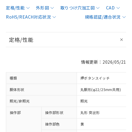
定格/性能
外形図
取りつけ穴加工図
CAD
RoHS/REACH対応状況
規格認証/適合状況
定格/性能
情報更新：2026/05/21
種類
押ボタンスイッチ
胴体形状
丸胴形(φ22/25mm共用)
照光/非照光
照光
操作部
操作部形状
丸形 突出形
操作部色
黄