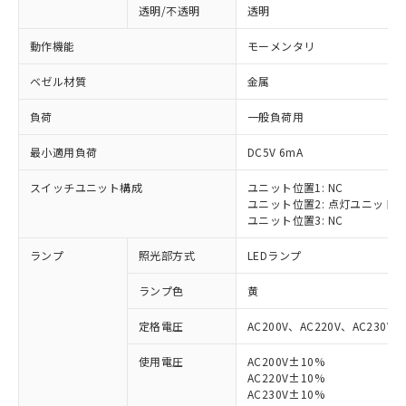
透明/不透明
透明
動作機能
モーメンタリ
ベゼル材質
金属
負荷
一般負荷用
最小適用負荷
DC5V 6mA
スイッチユニット構成
ユニット位置1: NC
ユニット位置2: 点灯ユニット
ユニット位置3: NC
ランプ
照光部方式
LEDランプ
ランプ色
黄
定格電圧
AC200V、AC220V、AC230V、
使用電圧
AC200V±10%
AC220V±10%
※1 対応状況
AC230V±10%