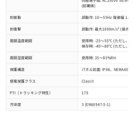
類(PBB) 1000ppm以下、ポリ臭化ジフェニルエーテル類
同極端子間: AC2500V 50/60
Cr(Ⅵ)(六価クロム) : 1000ppm、 PBBs(ポリ臭化ビフェ
とります。
了承ください。
(PBDE) 1000ppm以下、フタル酸ビス(2-エチルヘキシ
○
一定数以上の在庫あり
ニル類) : 1000ppm、 PBDEs(ポリ臭化ジフェニルエーテ
(初期値)
当社は規制貨物を破棄する場合は、完
ル) (DEHP)(別名：DOP) 1000ppm以下、フタル酸ブチ
正式な納期状況および標準価格はお客
ル類) : 1000ppm、
ルベンジル（BBP） 1000ppm以下、フタル酸ジブチル
全に破砕するなど、違法に輸出されな
DBP(フタル酸ジブチル) : 1000ppm、 DIBP(フタル酸ジ
様のお取引先、またはお客様担当のオ
耐振動
誤動作: 10～55Hz 複振幅 1.
（DBP） 1000ppm以下、フタル酸ジイソブチル
イソブチル) : 1000ppm、 BBP(フタル酸ブチルベンジ
△
一定数には満たないが在庫あり
いよう必要な手段を講じます。
ムロン制御機器販売店・当社販売員に
(DIBP) 1000ppm以下
ル) : 1000ppm、
当社は貴社製品を、核兵器、ミサイ
但し、RoHS指令で産業用監視および制御機器に対する
DEHP(フタル酸ビス(2-エチルヘキシル)) : 1000ppm
ご相談ください。
2
耐衝撃
誤動作: 最大1000m/s
(接点開
適用除外項目は除く。
ル、化学兵器、生物兵器またはその他
－
在庫なし(最新の在庫状況につ
オムロン制御機器販売店や当社販売拠
フタル酸エステル類の４物質については閾値を超える意
武器並びにこれらの製造装置等に一切
いては、お客様のお取引先、ま
周囲温度範囲
図的な使用がないことを確認しています。
使用時: -25～55℃ (ただし
点は「
販売ネットワーク
」をご確認
※2 環境保護使用期限
使用いたしません。
保存時: -40～80℃ (ただし
たはお客様担当のオムロン制御
ください。
当社は、貴社製品を第三者に販売する
機器販売店・当社販売員にご確
在庫状況および標準価格結果を当社の
※2 対応予定月
「ｅ」：有害物質（10物質）のすべてが基
周囲湿度範囲
使用時: 35～85%RH
場合は、上記1、2および3の内容を当
認ください)
事前の承諾なく第三者に漏洩または開
準値以下であることを示します。
該第三者に通知します。また当社は、
示しないようお願いします。
保護構造
パネル前面: IP66、NEMA4X, N
部品在庫の切り替え状況などにより、予定
「10」：通常の使用状況下において有害物
販売先および販売に係わる関係者が違
マイパーツ機能（部品リスト作成サー
空
受注生産機種、また在庫状況の
月が前後することがあります。
質が外部に漏えいし、環境に深刻な影響を
法に輸出するおそれがある場合は、取
ビス）をご利用いただくには、I-Web
白
情報を公開していない機種
感電保護クラス
Class II
及ぼさない年数を意味します。
り引きをいたしません。
メンバーズにご登録されている必要が
「－」：未確認です。当社販売部門へお問
あります。
PTI（トラッキング特性）
175
い合わせください。
お客様が当ウェブサイト上で当社にご
※3 非含有証明書ダウンロード
登録された部品リストについて、当社
汚染度
3 (EN60947-5-1)
および当社の共同利用者が、当社の製
下記の非含有証明書をダウンロードするこ
品・サービスに関するお客様との取
とができます。
合意する
キャンセル
引・商談に必要な範囲で利用すること
をご了承ください。
EU RoHS指令（10物質）の非含有証明書