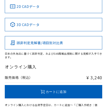
中国 RoHS
注意事項・凡例
2D CADデータ
中国 RoHS表
※1 ※2
3D CADデータ
Pb
Hg
Cd
Cr(VI)
該非判定見解書/項目別対比表
O
O
O
O
日本の外為法に基づく該非判定、およびEAR再輸出規制に関する見解が入手でき
ます。
"対応済み"や非含有の記載がされた商品であっても、流通
在庫等で未対応品が混在する可能性があります。
オンライン購入
非含有品が必要な際は、弊社営業部門もしくは販売店へお
問い合わせください。
¥ 3,240
販売価格（税込）
この製品のRoHS/REACH対応状況ページへ
カートに追加
オンライン購入における出荷予定日は、カートに追加～「ご購入手続き：価