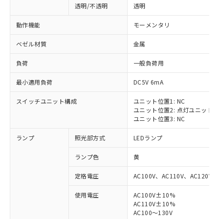
透明/不透明
透明
動作機能
モーメンタリ
ベゼル材質
金属
負荷
一般負荷用
最小適用負荷
DC5V 6mA
スイッチユニット構成
ユニット位置1: NC
ユニット位置2: 点灯ユニット
ユニット位置3: NC
ランプ
照光部方式
LEDランプ
ランプ色
黄
定格電圧
AC100V、AC110V、AC120V
使用電圧
AC100V±10%
※1 対応状況
AC110V±10%
AC100～130V