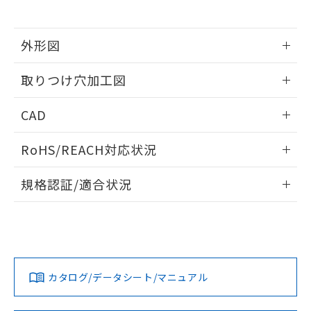
※当社の共同利用者とは、
"個人情報
51物質の非含有証明書（当社基準）
の共同利用に関して"
の「1.共同利
※本証明書は発行日時点で非含有を証明す
用者の範囲」に記載されている法人を
るもので、過去に遡って非含有を証明する
外形図
指します。
ものではありません。
情報更新：2026/05/21
また、RoHS指令のフタル酸エステル類４
取りつけ穴加工図
物質の対応では、対応完了までの期間は出
荷製品に未対応品が混在することから備考
情報更新：2026/05/21
CAD
欄に対応日を記載しておりました。
既に当社にて対応品への在庫切替を完了
ログイン/会員登録いただくと、CADデータをダウンロー
していることから、特段のことがない限
RoHS/REACH対応状況
ドすることができます。
り、2022年1月12日より割愛しておりま
す。
情報更新：2026/7/29
規格認証/適合状況
ログイン/会員登録
EU RoHS
注意事項・凡例
A22NL-MPM-TYA-P202-YDについての規格認証/適合状況に
ついては、「カスタマーサポートセンタ お客様相談室」また
は貴社担当オムロン営業員または販売店にお問い合わせくだ
対応状況
対応予定月
※1
※2
さい。
ダウンロードデータをご利用いただく前に、以下を必ずお読
みください。
カタログ/データシート/マニュアル
対応済み
ソフトウェアの使用条件
お問い合わせ