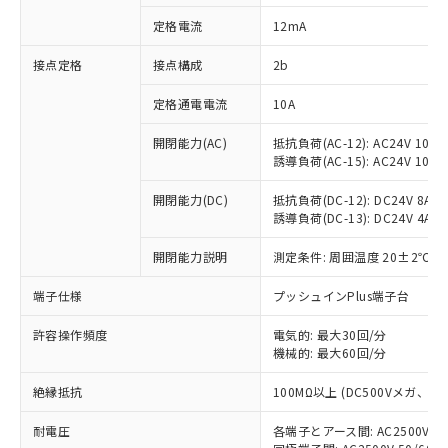
対応済み：EU RoHS指令（10物質）の
定格電流
12mA
非含有に対応した製品が提供可能な商品で
す。
接点定格
接点構成
2b
対応予定：EU RoHS指令（10物質）の非含
ご利用条件
有に対応した製品に切り替える予定のある
定格通電電流
10A
商品です。
対応予定なし：EU RoHS指令（10物質）の
開閉能力(AC)
抵抗負荷(AC-12): AC24V 10A/A
以下の条件をお読みいただき、同意のうえ
非含有に非対応の商品で、対応品を出す予
誘導負荷(AC-15): AC24V 10A/AC
ご利用ください。
定はありません。
調査・確認中：EU RoHS指令（10物質）の
開閉能力(DC)
抵抗負荷(DC-12): DC24V 8A/DC
本サービスは、当社制御機器事業取扱
※1 中国RoHS○×表
誘導負荷(DC-13): DC24V 4A/DC
非含有の対応状況を調査中または確認中の
商品の当社在庫状況および標準価格
商品です。
(税抜)を提供させていただくもので
開閉能力説明
測定条件: 周囲温度 20±2℃、
「○」：最大均質材料含有率が中国RoHSの
非該当品：ライセンス料など無形物で、有
す。
基準値以下であることを示します。
害物質有無と関係のない商品です。
当社制御機器事業取扱商品の中には、
端子仕様
プッシュインPlus端子台
「×」：最大均質材料含有率が中国RoHSの
仕入先様の事情により、非含有部品として
本サービスの対象外となる商品もある
基準値を超えていることを示します。
いたものが、含有品と判明した場合などや
当社は、これら貴社製品のうち、外国
ことをご了承ください。
許容操作頻度
電気的: 最大30回/分
「－」：未確認です。当社販売部門へお問
むを得ず変更することがあります。
為替および外国貿易法に定める商品
機械的: 最大60回/分
在庫状況および標準価格照会結果は、
い合わせください。
（以下｢規制貨物等」という）を輸出
記載している更新日時点での社内デー
*EU RoHS指令（10物質）：
または国外への提供する場合は、日本
絶縁抵抗
100MΩ以上 (DC500Vメガ、
記
タに基づき作成されるものであり、閲
説明
鉛(Pb) 1000ppm以下、 水銀(Hg) 1000ppm以下、 カド
*中国RoHS10物質の基準値 (GB/T26572)：
国政府の輸出許可(または役務取引許
号
覧された時点での実際の在庫および標
ミウム(Cd) 100ppm以下、
Pb(鉛) :1000ppm、 Hg(水銀) : 1000ppm、 Cd(カドミウ
耐電圧
各端子とアース間: AC2500V 50/
可)を取得するなどの必要な手続きを
六価クロム(Cr(Ⅵ)) 1000ppm以下、ポリ臭化ビフェニル
ム) : 100ppm、
準価格とは異なる場合があることをご