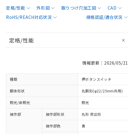
定格/性能
外形図
取りつけ穴加工図
CAD
RoHS/REACH対応状況
規格認証/適合状況
定格/性能
情報更新：2026/05/21
種類
押ボタンスイッチ
胴体形状
丸胴形(φ22/25mm共用)
照光/非照光
照光
操作部
操作部形状
丸形 突出形
操作部色
黄