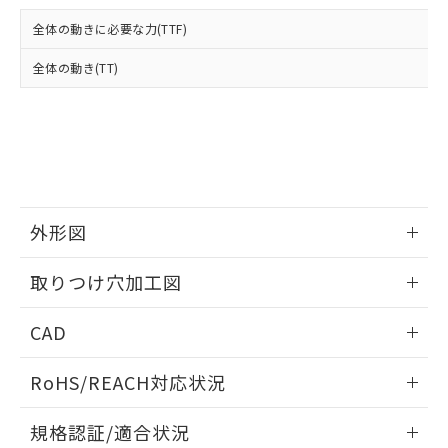
および当社の共同利用者が、当社の製
下記の非含有証明書をダウンロードするこ
品・サービスに関するお客様との取
全体の動きに必要な力(TTF)
とができます。
合意する
キャンセル
引・商談に必要な範囲で利用すること
をご了承ください。
全体の動き(TT)
EU RoHS指令（10物質）の非含有証明書
※当社の共同利用者とは、
"個人情報
51物質の非含有証明書（当社基準）
の共同利用に関して"
の「1.共同利
※本証明書は発行日時点で非含有を証明す
用者の範囲」に記載されている法人を
るもので、過去に遡って非含有を証明する
指します。
ものではありません。
また、RoHS指令のフタル酸エステル類４
物質の対応では、対応完了までの期間は出
荷製品に未対応品が混在することから備考
外形図
欄に対応日を記載しておりました。
情報更新：2026/05/21
既に当社にて対応品への在庫切替を完了
取りつけ穴加工図
していることから、特段のことがない限
り、2022年1月12日より割愛しておりま
情報更新：2026/05/21
CAD
す。
ログイン/会員登録いただくと、CADデータをダウンロー
RoHS/REACH対応状況
ドすることができます。
情報更新：2026/7/29
規格認証/適合状況