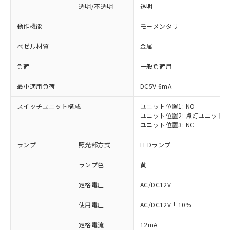
透明/不透明
透明
動作機能
モーメンタリ
ベゼル材質
金属
負荷
一般負荷用
最小適用負荷
DC5V 6mA
スイッチユニット構成
ユニット位置1: NO
ユニット位置2: 点灯ユニット
ユニット位置3: NC
ランプ
照光部方式
LEDランプ
ランプ色
黄
定格電圧
AC/DC12V
使用電圧
AC/DC12V±10%
定格電流
12mA