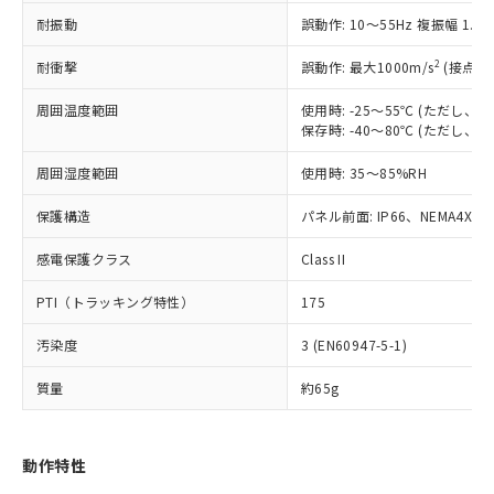
（以下｢規制貨物等」という）を輸出
記載している更新日時点での社内デー
耐振動
誤動作: 10～55Hz 複振幅 1.
*EU RoHS指令（10物質）：
または国外への提供する場合は、日本
記
タに基づき作成されるものであり、閲
説明
鉛(Pb) 1000ppm以下、 水銀(Hg) 1000ppm以下、 カド
*中国RoHS10物質の基準値 (GB/T26572)：
国政府の輸出許可(または役務取引許
号
覧された時点での実際の在庫および標
ミウム(Cd) 100ppm以下、
Pb(鉛) :1000ppm、 Hg(水銀) : 1000ppm、 Cd(カドミウ
2
耐衝撃
誤動作: 最大1000m/s
(接点開
可)を取得するなどの必要な手続きを
六価クロム(Cr(Ⅵ)) 1000ppm以下、ポリ臭化ビフェニル
ム) : 100ppm、
準価格とは異なる場合があることをご
類(PBB) 1000ppm以下、ポリ臭化ジフェニルエーテル類
Cr(Ⅵ)(六価クロム) : 1000ppm、 PBBs(ポリ臭化ビフェ
とります。
了承ください。
(PBDE) 1000ppm以下、フタル酸ビス(2-エチルヘキシ
周囲温度範囲
使用時: -25～55℃ (ただし
○
一定数以上の在庫あり
ニル類) : 1000ppm、 PBDEs(ポリ臭化ジフェニルエーテ
当社は規制貨物を破棄する場合は、完
ル) (DEHP)(別名：DOP) 1000ppm以下、フタル酸ブチ
正式な納期状況および標準価格はお客
ル類) : 1000ppm、
保存時: -40～80℃ (ただし
ルベンジル（BBP） 1000ppm以下、フタル酸ジブチル
全に破砕するなど、違法に輸出されな
DBP(フタル酸ジブチル) : 1000ppm、 DIBP(フタル酸ジ
様のお取引先、またはお客様担当のオ
（DBP） 1000ppm以下、フタル酸ジイソブチル
イソブチル) : 1000ppm、 BBP(フタル酸ブチルベンジ
△
一定数には満たないが在庫あり
いよう必要な手段を講じます。
周囲湿度範囲
使用時: 35～85%RH
ムロン制御機器販売店・当社販売員に
(DIBP) 1000ppm以下
ル) : 1000ppm、
当社は貴社製品を、核兵器、ミサイ
但し、RoHS指令で産業用監視および制御機器に対する
DEHP(フタル酸ビス(2-エチルヘキシル)) : 1000ppm
ご相談ください。
適用除外項目は除く。
ル、化学兵器、生物兵器またはその他
保護構造
パネル前面: IP66、NEMA4X, N
－
在庫なし(最新の在庫状況につ
オムロン制御機器販売店や当社販売拠
フタル酸エステル類の４物質については閾値を超える意
武器並びにこれらの製造装置等に一切
いては、お客様のお取引先、ま
図的な使用がないことを確認しています。
点は「
販売ネットワーク
」をご確認
※2 環境保護使用期限
感電保護クラス
Class II
使用いたしません。
たはお客様担当のオムロン制御
ください。
当社は、貴社製品を第三者に販売する
機器販売店・当社販売員にご確
在庫状況および標準価格結果を当社の
PTI（トラッキング特性）
175
※2 対応予定月
「ｅ」：有害物質（10物質）のすべてが基
場合は、上記1、2および3の内容を当
認ください)
事前の承諾なく第三者に漏洩または開
準値以下であることを示します。
該第三者に通知します。また当社は、
示しないようお願いします。
汚染度
3 (EN60947-5-1)
部品在庫の切り替え状況などにより、予定
「10」：通常の使用状況下において有害物
販売先および販売に係わる関係者が違
マイパーツ機能（部品リスト作成サー
空
受注生産機種、また在庫状況の
月が前後することがあります。
質が外部に漏えいし、環境に深刻な影響を
法に輸出するおそれがある場合は、取
ビス）をご利用いただくには、I-Web
白
情報を公開していない機種
質量
約65g
及ぼさない年数を意味します。
り引きをいたしません。
メンバーズにご登録されている必要が
「－」：未確認です。当社販売部門へお問
あります。
い合わせください。
お客様が当ウェブサイト上で当社にご
動作特性
※3 非含有証明書ダウンロード
登録された部品リストについて、当社