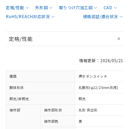
定格/性能
外形図
取りつけ穴加工図
CAD
RoHS/REACH対応状況
規格認証/適合状況
定格/性能
情報更新：2026/05/21
種類
押ボタンスイッチ
胴体形状
丸胴形(φ22/25mm共用)
照光/非照光
照光
操作部
操作部形状
丸形 突出形
操作部色
黄