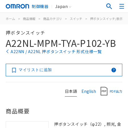
制御機器
Japan
ホーム
>
商品情報
>
商品カテゴリ
>
スイッチ
>
押ボタンスイッチ/表示灯
押ボタンスイッチ
A22NL-MPM-TYA-P102-YB
A22NN / A22NL 押ボタンスイッチ 形式仕様一覧
マイリストに追加
日本語
English
PDF出力
商品概要
押ボタンスイッチ（φ22）, 照光, 金