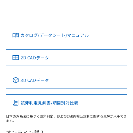
ログイン/会員登録
EU RoHS
注意事項・凡例
A22NL-MPM-TYA-P102-YBについての規格認証/適合状況に
ついては、「カスタマーサポートセンタ お客様相談室」また
は貴社担当オムロン営業員または販売店にお問い合わせくだ
対応状況
対応予定月
※1
※2
さい。
ダウンロードデータをご利用いただく前に、以下を必ずお読
みください。
カタログ/データシート/マニュアル
対応済み
ソフトウェアの使用条件
お問い合わせ
中国 RoHS
注意事項・凡例
2D CADデータ
中国 RoHS表
※1 ※2
3D CADデータ
Pb
Hg
Cd
Cr(VI)
該非判定見解書/項目別対比表
X
O
O
O
日本の外為法に基づく該非判定、およびEAR再輸出規制に関する見解が入手でき
ます。
"対応済み"や非含有の記載がされた商品であっても、流通
在庫等で未対応品が混在する可能性があります。
オンライン購入