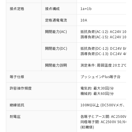
接点定格
接点構成
1a+1b
※1 対応状況
定格通電電流
10A
対応済み：EU RoHS指令（10物質）の
開閉能力(AC)
抵抗負荷(AC-12): AC24V 10A/A
非含有に対応した製品が提供可能な商品で
誘導負荷(AC-15): AC24V 10A/AC
す。
対応予定：EU RoHS指令（10物質）の非含
開閉能力(DC)
抵抗負荷(DC-12): DC24V 8A/DC
ご利用条件
有に対応した製品に切り替える予定のある
誘導負荷(DC-13): DC24V 4A/DC
商品です。
対応予定なし：EU RoHS指令（10物質）の
開閉能力説明
測定条件: 周囲温度 20±2℃、
以下の条件をお読みいただき、同意のうえ
非含有に非対応の商品で、対応品を出す予
ご利用ください。
端子仕様
プッシュインPlus端子台
定はありません。
調査・確認中：EU RoHS指令（10物質）の
本サービスは、当社制御機器事業取扱
※1 中国RoHS○×表
許容操作頻度
電気的: 最大30回/分
非含有の対応状況を調査中または確認中の
商品の当社在庫状況および標準価格
機械的: 最大60回/分
商品です。
(税抜)を提供させていただくもので
「○」：最大均質材料含有率が中国RoHSの
非該当品：ライセンス料など無形物で、有
す。
絶縁抵抗
100MΩ以上 (DC500Vメガ、
基準値以下であることを示します。
害物質有無と関係のない商品です。
当社制御機器事業取扱商品の中には、
「×」：最大均質材料含有率が中国RoHSの
仕入先様の事情により、非含有部品として
耐電圧
各端子とアース間: AC2500V 50/
本サービスの対象外となる商品もある
基準値を超えていることを示します。
いたものが、含有品と判明した場合などや
当社は、これら貴社製品のうち、外国
同極端子間: AC2500V 50/60
ことをご了承ください。
「－」：未確認です。当社販売部門へお問
むを得ず変更することがあります。
(初期値)
為替および外国貿易法に定める商品
在庫状況および標準価格照会結果は、
い合わせください。