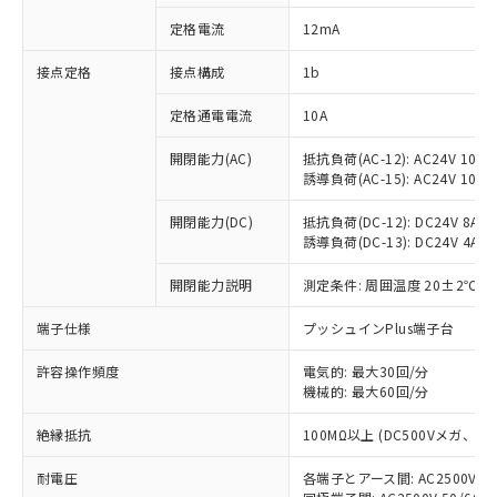
対応済み：EU RoHS指令（10物質）の
定格電流
12mA
非含有に対応した製品が提供可能な商品で
す。
接点定格
接点構成
1b
対応予定：EU RoHS指令（10物質）の非含
ご利用条件
有に対応した製品に切り替える予定のある
定格通電電流
10A
商品です。
対応予定なし：EU RoHS指令（10物質）の
開閉能力(AC)
抵抗負荷(AC-12): AC24V 10A/A
以下の条件をお読みいただき、同意のうえ
非含有に非対応の商品で、対応品を出す予
誘導負荷(AC-15): AC24V 10A/AC
ご利用ください。
定はありません。
調査・確認中：EU RoHS指令（10物質）の
開閉能力(DC)
抵抗負荷(DC-12): DC24V 8A/DC
本サービスは、当社制御機器事業取扱
※1 中国RoHS○×表
誘導負荷(DC-13): DC24V 4A/DC
非含有の対応状況を調査中または確認中の
商品の当社在庫状況および標準価格
商品です。
(税抜)を提供させていただくもので
開閉能力説明
測定条件: 周囲温度 20±2℃、
「○」：最大均質材料含有率が中国RoHSの
非該当品：ライセンス料など無形物で、有
す。
基準値以下であることを示します。
害物質有無と関係のない商品です。
当社制御機器事業取扱商品の中には、
端子仕様
プッシュインPlus端子台
「×」：最大均質材料含有率が中国RoHSの
仕入先様の事情により、非含有部品として
本サービスの対象外となる商品もある
基準値を超えていることを示します。
いたものが、含有品と判明した場合などや
当社は、これら貴社製品のうち、外国
ことをご了承ください。
許容操作頻度
電気的: 最大30回/分
「－」：未確認です。当社販売部門へお問
むを得ず変更することがあります。
為替および外国貿易法に定める商品
機械的: 最大60回/分
在庫状況および標準価格照会結果は、
い合わせください。
（以下｢規制貨物等」という）を輸出
記載している更新日時点での社内デー
*EU RoHS指令（10物質）：
または国外への提供する場合は、日本
絶縁抵抗
100MΩ以上 (DC500Vメガ、
記
タに基づき作成されるものであり、閲
説明
鉛(Pb) 1000ppm以下、 水銀(Hg) 1000ppm以下、 カド
*中国RoHS10物質の基準値 (GB/T26572)：
国政府の輸出許可(または役務取引許
号
覧された時点での実際の在庫および標
ミウム(Cd) 100ppm以下、
Pb(鉛) :1000ppm、 Hg(水銀) : 1000ppm、 Cd(カドミウ
耐電圧
各端子とアース間: AC2500V 50/
可)を取得するなどの必要な手続きを
六価クロム(Cr(Ⅵ)) 1000ppm以下、ポリ臭化ビフェニル
ム) : 100ppm、
準価格とは異なる場合があることをご