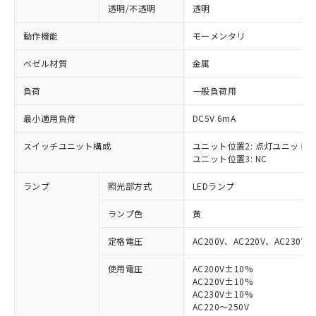
透明/不透明
透明
動作機能
モーメンタリ
ベゼル材質
金属
負荷
一般負荷用
最小適用負荷
DC5V 6mA
スイッチユニット構成
ユニット位置2: 点灯ユニット
ユニット位置3: NC
ランプ
照光部方式
LEDランプ
ランプ色
黄
定格電圧
AC200V、AC220V、AC230V、
使用電圧
AC200V±10%
AC220V±10%
※1 対応状況
AC230V±10%
AC220～250V