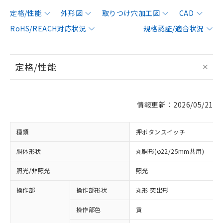
定格/性能
外形図
取りつけ穴加工図
CAD
RoHS/REACH対応状況
規格認証/適合状況
定格/性能
情報更新：2026/05/21
種類
押ボタンスイッチ
胴体形状
丸胴形(φ22/25mm共用)
照光/非照光
照光
操作部
操作部形状
丸形 突出形
操作部色
黄