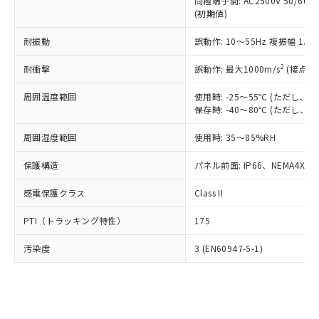
類(PBB) 1000ppm以下、ポリ臭化ジフェニルエーテル類
同極端子間: AC2500V 50/60
Cr(Ⅵ)(六価クロム) : 1000ppm、 PBBs(ポリ臭化ビフェ
とります。
了承ください。
(PBDE) 1000ppm以下、フタル酸ビス(2-エチルヘキシ
○
一定数以上の在庫あり
ニル類) : 1000ppm、 PBDEs(ポリ臭化ジフェニルエーテ
(初期値)
当社は規制貨物を破棄する場合は、完
ル) (DEHP)(別名：DOP) 1000ppm以下、フタル酸ブチ
正式な納期状況および標準価格はお客
ル類) : 1000ppm、
ルベンジル（BBP） 1000ppm以下、フタル酸ジブチル
全に破砕するなど、違法に輸出されな
DBP(フタル酸ジブチル) : 1000ppm、 DIBP(フタル酸ジ
様のお取引先、またはお客様担当のオ
耐振動
誤動作: 10～55Hz 複振幅 1.
（DBP） 1000ppm以下、フタル酸ジイソブチル
イソブチル) : 1000ppm、 BBP(フタル酸ブチルベンジ
△
一定数には満たないが在庫あり
いよう必要な手段を講じます。
ムロン制御機器販売店・当社販売員に
(DIBP) 1000ppm以下
ル) : 1000ppm、
当社は貴社製品を、核兵器、ミサイ
但し、RoHS指令で産業用監視および制御機器に対する
DEHP(フタル酸ビス(2-エチルヘキシル)) : 1000ppm
ご相談ください。
2
耐衝撃
誤動作: 最大1000m/s
(接点開
適用除外項目は除く。
ル、化学兵器、生物兵器またはその他
－
在庫なし(最新の在庫状況につ
オムロン制御機器販売店や当社販売拠
フタル酸エステル類の４物質については閾値を超える意
武器並びにこれらの製造装置等に一切
いては、お客様のお取引先、ま
周囲温度範囲
図的な使用がないことを確認しています。
使用時: -25～55℃ (ただし
点は「
販売ネットワーク
」をご確認
※2 環境保護使用期限
使用いたしません。
保存時: -40～80℃ (ただし
たはお客様担当のオムロン制御
ください。
当社は、貴社製品を第三者に販売する
機器販売店・当社販売員にご確
在庫状況および標準価格結果を当社の
※2 対応予定月
「ｅ」：有害物質（10物質）のすべてが基
周囲湿度範囲
使用時: 35～85%RH
場合は、上記1、2および3の内容を当
認ください)
事前の承諾なく第三者に漏洩または開
準値以下であることを示します。
該第三者に通知します。また当社は、
示しないようお願いします。
保護構造
パネル前面: IP66、NEMA4X, N
部品在庫の切り替え状況などにより、予定
「10」：通常の使用状況下において有害物
販売先および販売に係わる関係者が違
マイパーツ機能（部品リスト作成サー
空
受注生産機種、また在庫状況の
月が前後することがあります。
質が外部に漏えいし、環境に深刻な影響を
法に輸出するおそれがある場合は、取
ビス）をご利用いただくには、I-Web
白
情報を公開していない機種
感電保護クラス
Class II
及ぼさない年数を意味します。
り引きをいたしません。
メンバーズにご登録されている必要が
「－」：未確認です。当社販売部門へお問
あります。
PTI（トラッキング特性）
175
い合わせください。
お客様が当ウェブサイト上で当社にご
※3 非含有証明書ダウンロード
登録された部品リストについて、当社
汚染度
3 (EN60947-5-1)
および当社の共同利用者が、当社の製
下記の非含有証明書をダウンロードするこ
品・サービスに関するお客様との取
とができます。
合意する
キャンセル
引・商談に必要な範囲で利用すること
をご了承ください。
EU RoHS指令（10物質）の非含有証明書