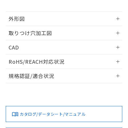
※当社の共同利用者とは、
"個人情報
51物質の非含有証明書（当社基準）
の共同利用に関して"
の「1.共同利
※本証明書は発行日時点で非含有を証明す
用者の範囲」に記載されている法人を
るもので、過去に遡って非含有を証明する
外形図
指します。
ものではありません。
情報更新：2026/05/21
また、RoHS指令のフタル酸エステル類４
取りつけ穴加工図
物質の対応では、対応完了までの期間は出
荷製品に未対応品が混在することから備考
情報更新：2026/05/21
CAD
欄に対応日を記載しておりました。
既に当社にて対応品への在庫切替を完了
ログイン/会員登録いただくと、CADデータをダウンロー
していることから、特段のことがない限
RoHS/REACH対応状況
ドすることができます。
り、2022年1月12日より割愛しておりま
す。
情報更新：2026/7/29
規格認証/適合状況
ログイン/会員登録
EU RoHS
注意事項・凡例
A22NL-MPM-TYA-P002-YEについての規格認証/適合状況につ
いては、「カスタマーサポートセンタ お客様相談室」または
貴社担当オムロン営業員または販売店にお問い合わせくださ
対応状況
対応予定月
※1
※2
い。
ダウンロードデータをご利用いただく前に、以下を必ずお読
みください。
カタログ/データシート/マニュアル
対応済み
ソフトウェアの使用条件
お問い合わせ