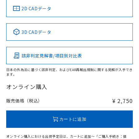
中国 RoHS
注意事項・凡例
2D CADデータ
中国 RoHS表
※1 ※2
3D CADデータ
Pb
Hg
Cd
Cr(VI)
該非判定見解書/項目別対比表
O
O
O
O
日本の外為法に基づく該非判定、およびEAR再輸出規制に関する見解が入手でき
ます。
"対応済み"や非含有の記載がされた商品であっても、流通
在庫等で未対応品が混在する可能性があります。
オンライン購入
非含有品が必要な際は、弊社営業部門もしくは販売店へお
問い合わせください。
¥ 2,750
販売価格（税込）
この製品のRoHS/REACH対応状況ページへ
カートに追加
オンライン購入における出荷予定日は、カートに追加～「ご購入手続き：価