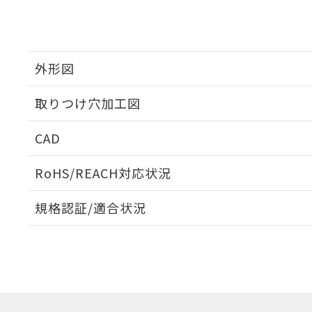
外形図
取りつけ穴加工図
CAD
ログイン/会員登録いただくと、CADデータをダウンロ
RoHS/REACH対応状況
規格認証/適合状況
EU RoHS
注意事項・凡例
UL認証
CSA認証
CEマーキング
ダウンロードデータをご利用いただく前に、以下を必ずお読
Yes
Yes
Yes
対応状況
対応予定月
※1
※2
ソフトウェアの使用条件
対応済み