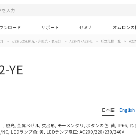
ウンロード
サポート
セミナ
オムロンの
示灯
>
φ22(φ25):照光・非照光・表示灯
>
A22NN / A22NL
>
形式仕様一覧
>
A22N
2-YE
日本語
English
照光, 金属ベゼル, 突出形, モーメンタリ, ボタンの色: 黄, IP66, ね
C, LEDランプ色: 黄, LEDランプ電圧: AC200/220/230/240V