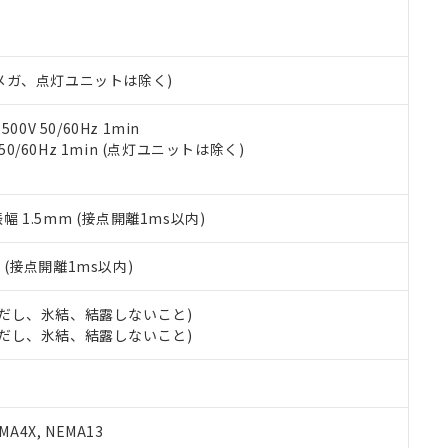
機種、また在庫状況の情報を公開していない機種
ェブサイト上で当社にご登録された部品リストについて、当社およ
書ダウンロード
す。当社販売部門へお問い合わせください。
品・サービスに関するお客様との取引・商談に必要な範囲で利用す
合意する
キャンセル
書をダウンロードすることができます。
利用者とは、
"個人情報の共同利用に関して"
の「1.共同利用者の
00Vメガ、点灯ユニットは除く)
します。
10物質）の非含有証明書
明書（当社基準）
0V 50/60Hz 1min
日時点で非含有を証明するもので、過去に遡って非含有を証明するも
 50/60Hz 1min (点灯ユニットは除く)
令のフタル酸エステル類４物質の対応では、対応完了までの期間は出
備考欄に対応日を記載しておりました。
品への在庫切替を完了していることから、特段のことがない限り、20
振幅 1.5mm (接点開離1ms以内)
す。
2
(接点開離1ms以内)
 (ただし、氷結、結露しないこと)
 (ただし、氷結、結露しないこと)
A4X, NEMA13