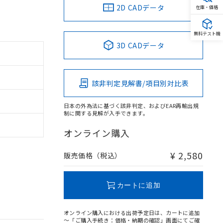
2D CADデータ
在庫・価格
無料テスト機
3D CADデータ
該非判定見解書/項目別対比表
日本の外為法に基づく該非判定、およびEAR再輸出規
制に関する見解が入手できます。
オンライン購入
¥ 2,580
販売価格（税込）
カートに追加
オンライン購入における出荷予定日は、カートに追加
～「ご購入手続き：価格・納期の確認」画面にてご確