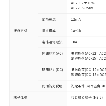
AC230V±10%
対応済み：EU
AC220～250V
対応予定：EU R
対応予定なし：EU
調査・確認中：EU
定格電流
12mA
ご利用条件
非該当品：ライセ
※1 中国RoHS
仕入先様の事情に
接点定格
接点構成
1a+1b
があります。
以下の条件をお読
「○」：最大均質
「×」：最大均質
定格通電電流
10A
本サービスは
当社は、これ
*EU RoHS指令（10物
「－」：未確認で
鉛(Pb) 1000ppm以下、
くものです。
う）を輸出ま
記
説明
六価クロム(Cr(Ⅵ)) 1
開閉能力(AC)
抵抗負荷(AC-12): AC24
当社制御機器
などの必要な
フタル酸ビス(2-エチルヘ
号
*中国RoHS10物質の基準値 
ル（DBP） 1000ppm
誘導負荷(AC-15): AC24V
在庫状況およ
当社は規制貨
Pb(鉛) :1000ppm、 Hg
但し、RoHS指令で産
のであり、閲
ます。
Cr(Ⅵ)(六価クロム) : 
フタル酸エステル類の４
○
一定数以
DBP(フタル酸ジブチル) :
い。
当社は貴社製
開閉能力(DC)
抵抗負荷(DC-12): DC24
DEHP(フタル酸ビス(2-エ
正式な納期状
置等に一切使
誘導負荷(DC-13): DC24
当社販売員に
※2 対応予定月
△
一定数に
当社は、貴社
オムロン制御
また当社は、
※2 環境保護使
開閉能力説明
測定条件: 周囲温度 2
在庫状況およ
部品在庫の切り替
たしません。
－
在庫なし
す。
「ｅ」：有害物質
機器販売
端子仕様
ねじ締め端子 (M3.5)
マイパーツ機
「10」：通常の
ている必要が
味します。