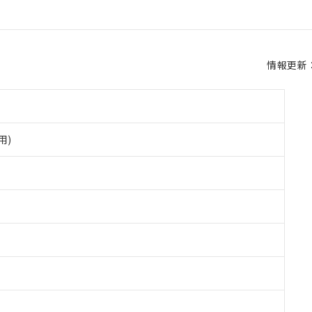
情報更新：2
用)