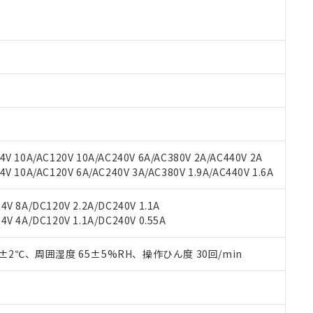
 RoHS指令（10物質）の非含有に対応した製品が提供可能な商品です
oHS指令（10物質）の非含有に対応した製品に切り替える予定のある
 RoHS指令（10物質）の非含有に非対応の商品で、対応品を出す予
 RoHS指令（10物質）の非含有の対応状況を調査中または確認中の
ンス料など無形物で、有害物質有無と関係のない商品です。
○×表
より、非含有部品としていたものが、含有品と判明した場合などやむ
みいただき、同意のうえご利用ください。
材料含有率が中国RoHSの基準値以下であることを示します。
材料含有率が中国RoHSの基準値を超えていることを示します。
、当社制御機器事業取扱商品の当社在庫状況および標準価格(税抜)
ら貴社製品のうち、外国為替および外国貿易法に定める商品（以下｢
質）：
す。当社販売部門へお問い合わせください。
 水銀(Hg) 1000ppm以下、 カドミウム(Cd) 100ppm以下、
たは国外への提供する場合は、日本国政府の輸出許可(または役務取
000ppm以下、ポリ臭化ビフェニル類(PBB) 1000ppm以下、ポリ臭化ジフェニルエーテル類(P
V 10A/AC120V 10A/AC240V 6A/AC380V 2A/AC440V 2A
事業取扱商品の中には、本サービスの対象外となる商品もあること
手続きをとります。
キシル) (DEHP)(別名：DOP) 1000ppm以下、フタル酸ブチルベンジル（BBP） 100
(GB/T26572)：
以下、フタル酸ジイソブチル (DIBP) 1000ppm以下
 10A/AC120V 6A/AC240V 3A/AC380V 1.9A/AC440V 1.6A
び標準価格照会結果は、記載している更新日時点での社内データに
物を破棄する場合は、完全に破砕するなど、違法に輸出されないよ
(水銀) : 1000ppm、 Cd(カドミウム) : 100ppm、
業用監視および制御機器に対する適用除外項目は除く。
覧された時点での実際の在庫および標準価格とは異なる場合がある
1000ppm、 PBBs(ポリ臭化ビフェニル類) : 1000ppm、 PBDEs(ポリ臭化ジフェニルエーテル類
物質については閾値を超える意図的な使用がないことを確認しています。
上の在庫あり
 1000ppm、 DIBP(フタル酸ジイソブチル) : 1000ppm、 BBP(フタル酸ブチルベンジル) :
品を、核兵器、ミサイル、化学兵器、生物兵器またはその他武器並
V 8A/DC120V 2.2A/DC240V 1.1A
チルヘキシル)) : 1000ppm
況および標準価格はお客様のお取引先、またはお客様担当のオムロ
用いたしません。
V 4A/DC120V 1.1A/DC240V 0.55A
ご相談ください。
は満たないが在庫あり
製品を第三者に販売する場合は、上記1、2および3の内容を当該第
機器販売店や当社販売拠点は「
販売ネットワーク
」をご確認くだ
販売先および販売に係わる関係者が違法に輸出するおそれがある場
用期限
0±2℃、周囲湿度 65±5%RH、操作ひん度 30回/min
び標準価格結果を当社の事前の承諾なく第三者に漏洩または開示し
え状況などにより、予定月が前後することがあります。
(最新の在庫状況については、お客様のお取引先、またはお客様担当
（10物質）のすべてが基準値以下であることを示します。
店・当社販売員にご確認ください)
能（部品リスト作成サービス）をご利用いただくには、I-Webメン
使用状況下において有害物質が外部に漏えいし、環境に深刻な影響を
あります。