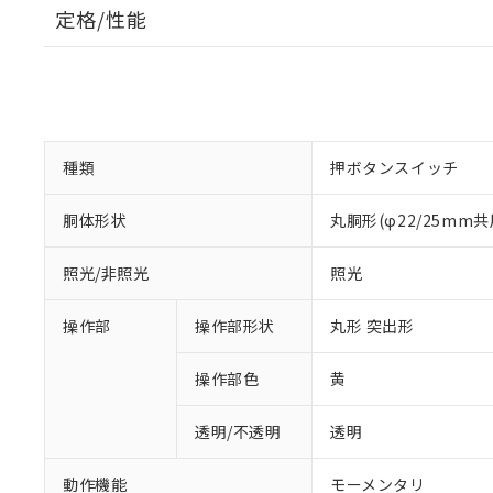
定格/性能
種類
押ボタンスイッチ
胴体形状
丸胴形(φ22/25mm共
照光/非照光
照光
操作部
操作部形状
丸形 突出形
操作部色
黄
透明/不透明
透明
動作機能
モーメンタリ