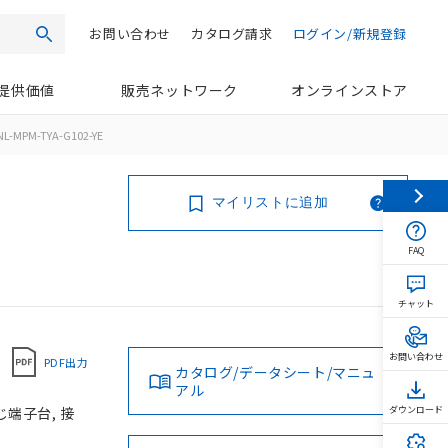
お問い合わせ
カタログ請求
ログイン/新規登録
検索
提供価値
販売ネットワーク
オンラインストア
L-MPM-TYA-G102-YE
マイリストに追加
FAQ
チャット
お問い合わせ
PDF出力
カタログ/データシート/マニュ
アル
じ端子台, 接
ダウンロード