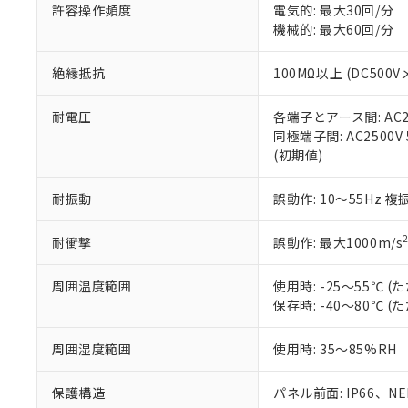
空
受注生産
お客様が当ウ
※3 非含有証明
許容操作頻度
電気的: 最大30回/分
「－」：未確認で
白
が、当社の製
機械的: 最大60回/分
さい。
下記の非含有証明
※当社の共同
絶縁抵抗
100MΩ以上 (DC5
いる法人を指
EU RoHS指令（
51物質の非含有証
耐電圧
各端子とアース間: AC250
※本証明書は発行
同極端子間: AC2500V
また、RoHS指
(初期値)
混在することから
既に当社にて対応
耐振動
誤動作: 10～55Hz 複
り割愛しておりま
耐衝撃
誤動作: 最大1000m/s
周囲温度範囲
使用時: -25～55℃
保存時: -40～80℃
周囲湿度範囲
使用時: 35～85%RH
保護構造
パネル前面: IP66、NEM