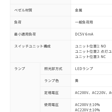
ベゼル材質
金属
負荷
一般負荷用
最小適用負荷
DC5V 6mA
スイッチユニット構成
ユニット位置1: NO
ユニット位置2: 点灯
ユニット位置3: NC
ランプ
照光部方式
LEDランプ
ランプ色
黄
定格電圧
AC200V、AC220V、A
使用電圧
AC200V±10%
※1 対応状況
AC220V±10%