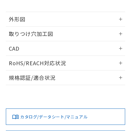
※当社の共同利用者とは、
"個人情報
51物質の非含有証明書（当社基準）
の共同利用に関して"
の「1.共同利
※本証明書は発行日時点で非含有を証明す
用者の範囲」に記載されている法人を
るもので、過去に遡って非含有を証明する
外形図
指します。
ものではありません。
情報更新：2026/05/21
また、RoHS指令のフタル酸エステル類４
取りつけ穴加工図
物質の対応では、対応完了までの期間は出
荷製品に未対応品が混在することから備考
情報更新：2026/05/21
CAD
欄に対応日を記載しておりました。
既に当社にて対応品への在庫切替を完了
ログイン/会員登録いただくと、CADデータをダウンロー
していることから、特段のことがない限
RoHS/REACH対応状況
ドすることができます。
り、2022年1月12日より割愛しておりま
す。
情報更新：2026/7/29
規格認証/適合状況
ログイン/会員登録
EU RoHS
注意事項・凡例
UL認証
CSA認証
CEマーキング
Yes
Yes
Yes
対応状況
対応予定月
※1
※2
ダウンロードデータをご利用いただく前に、以下を必ずお読
みください。
カタログ/データシート/マニュアル
対応済み
ソフトウェアの使用条件
LR型式承認
DNV型式承認
BV型式承認
KR型式承
（イギリス
（ノルウェー
（フランス
（韓国