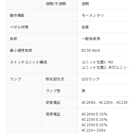
透明/不透明
透明
動作機能
モーメンタリ
ベゼル材質
金属
負荷
一般負荷用
最小適用負荷
DC5V 6mA
スイッチユニット構成
ユニット位置1: NO
ユニット位置2: 点灯ユニット
ランプ
照光部方式
LEDランプ
ランプ色
黄
定格電圧
AC200V、AC220V、AC230V、
使用電圧
AC200V±10%
AC220V±10%
※1 対応状況
AC230V±10%
AC220～250V