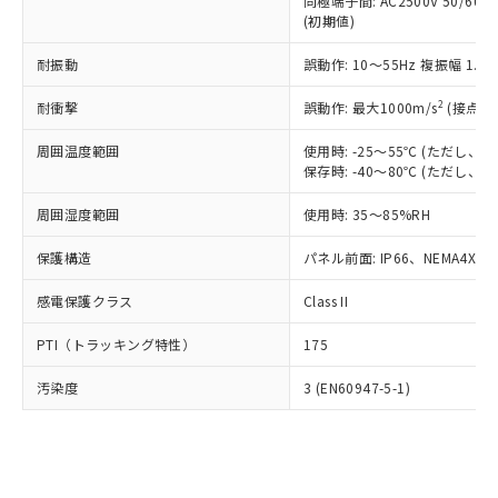
類(PBB) 1000ppm以下、ポリ臭化ジフェニルエーテル類
同極端子間: AC2500V 50/60
Cr(Ⅵ)(六価クロム) : 1000ppm、 PBBs(ポリ臭化ビフェ
とります。
了承ください。
(PBDE) 1000ppm以下、フタル酸ビス(2-エチルヘキシ
○
一定数以上の在庫あり
ニル類) : 1000ppm、 PBDEs(ポリ臭化ジフェニルエーテ
(初期値)
当社は規制貨物を破棄する場合は、完
ル) (DEHP)(別名：DOP) 1000ppm以下、フタル酸ブチ
正式な納期状況および標準価格はお客
ル類) : 1000ppm、
ルベンジル（BBP） 1000ppm以下、フタル酸ジブチル
全に破砕するなど、違法に輸出されな
DBP(フタル酸ジブチル) : 1000ppm、 DIBP(フタル酸ジ
様のお取引先、またはお客様担当のオ
耐振動
誤動作: 10～55Hz 複振幅 1.
（DBP） 1000ppm以下、フタル酸ジイソブチル
イソブチル) : 1000ppm、 BBP(フタル酸ブチルベンジ
△
一定数には満たないが在庫あり
いよう必要な手段を講じます。
ムロン制御機器販売店・当社販売員に
(DIBP) 1000ppm以下
ル) : 1000ppm、
当社は貴社製品を、核兵器、ミサイ
但し、RoHS指令で産業用監視および制御機器に対する
DEHP(フタル酸ビス(2-エチルヘキシル)) : 1000ppm
ご相談ください。
2
耐衝撃
誤動作: 最大1000m/s
(接点開
適用除外項目は除く。
ル、化学兵器、生物兵器またはその他
－
在庫なし(最新の在庫状況につ
オムロン制御機器販売店や当社販売拠
フタル酸エステル類の４物質については閾値を超える意
武器並びにこれらの製造装置等に一切
いては、お客様のお取引先、ま
周囲温度範囲
図的な使用がないことを確認しています。
使用時: -25～55℃ (ただし
点は「
販売ネットワーク
」をご確認
※2 環境保護使用期限
使用いたしません。
保存時: -40～80℃ (ただし
たはお客様担当のオムロン制御
ください。
当社は、貴社製品を第三者に販売する
機器販売店・当社販売員にご確
在庫状況および標準価格結果を当社の
※2 対応予定月
「ｅ」：有害物質（10物質）のすべてが基
周囲湿度範囲
使用時: 35～85%RH
場合は、上記1、2および3の内容を当
認ください)
事前の承諾なく第三者に漏洩または開
準値以下であることを示します。
該第三者に通知します。また当社は、
示しないようお願いします。
保護構造
パネル前面: IP66、NEMA4X, N
部品在庫の切り替え状況などにより、予定
「10」：通常の使用状況下において有害物
販売先および販売に係わる関係者が違
マイパーツ機能（部品リスト作成サー
空
受注生産機種、また在庫状況の
月が前後することがあります。
質が外部に漏えいし、環境に深刻な影響を
法に輸出するおそれがある場合は、取
ビス）をご利用いただくには、I-Web
白
情報を公開していない機種
感電保護クラス
Class II
及ぼさない年数を意味します。
り引きをいたしません。
メンバーズにご登録されている必要が
「－」：未確認です。当社販売部門へお問
あります。
PTI（トラッキング特性）
175
い合わせください。
お客様が当ウェブサイト上で当社にご
※3 非含有証明書ダウンロード
登録された部品リストについて、当社
汚染度
3 (EN60947-5-1)
および当社の共同利用者が、当社の製
下記の非含有証明書をダウンロードするこ
品・サービスに関するお客様との取
とができます。
合意する
キャンセル
引・商談に必要な範囲で利用すること
をご了承ください。
EU RoHS指令（10物質）の非含有証明書