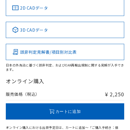
船舶規格）
船舶規格）
船舶規格）
船舶規格
中国 RoHS
注意事項・凡例
2D CADデータ
No
No
No
No
中国 RoHS表
※1 ※2
3D CADデータ
この製品の規格認証/適合状況ページへ
Pb
Hg
Cd
Cr(VI)
その他の認証はこちらのページからご検索ください
該非判定見解書/項目別対比表
O
O
O
O
日本の外為法に基づく該非判定、およびEAR再輸出規制に関する見解が入手でき
ます。
"対応済み"や非含有の記載がされた商品であっても、流通
在庫等で未対応品が混在する可能性があります。
オンライン購入
非含有品が必要な際は、弊社営業部門もしくは販売店へお
問い合わせください。
¥ 2,250
販売価格（税込）
この製品のRoHS/REACH対応状況ページへ
カートに追加
オンライン購入における出荷予定日は、カートに追加～「ご購入手続き：価