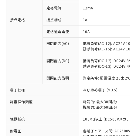
対応済み：EU RoHS指令（10物質）の
定格電流
12mA
非含有に対応した製品が提供可能な商品で
す。
接点定格
接点構成
1a
対応予定：EU RoHS指令（10物質）の非含
ご利用条件
有に対応した製品に切り替える予定のある
定格通電電流
10A
商品です。
対応予定なし：EU RoHS指令（10物質）の
開閉能力(AC)
抵抗負荷(AC-12): AC24V 10A/A
以下の条件をお読みいただき、同意のうえ
非含有に非対応の商品で、対応品を出す予
誘導負荷(AC-15): AC24V 10A/AC
ご利用ください。
定はありません。
調査・確認中：EU RoHS指令（10物質）の
開閉能力(DC)
抵抗負荷(DC-12): DC24V 8A/DC
本サービスは、当社制御機器事業取扱
※1 中国RoHS○×表
誘導負荷(DC-13): DC24V 4A/DC
非含有の対応状況を調査中または確認中の
商品の当社在庫状況および標準価格
商品です。
(税抜)を提供させていただくもので
開閉能力説明
測定条件: 周囲温度 20±2℃、
「○」：最大均質材料含有率が中国RoHSの
非該当品：ライセンス料など無形物で、有
す。
基準値以下であることを示します。
害物質有無と関係のない商品です。
当社制御機器事業取扱商品の中には、
端子仕様
ねじ締め端子 (M3.5)
「×」：最大均質材料含有率が中国RoHSの
仕入先様の事情により、非含有部品として
本サービスの対象外となる商品もある
基準値を超えていることを示します。
いたものが、含有品と判明した場合などや
当社は、これら貴社製品のうち、外国
ことをご了承ください。
許容操作頻度
電気的: 最大30回/分
「－」：未確認です。当社販売部門へお問
むを得ず変更することがあります。
為替および外国貿易法に定める商品
機械的: 最大60回/分
在庫状況および標準価格照会結果は、
い合わせください。
（以下｢規制貨物等」という）を輸出
記載している更新日時点での社内デー
*EU RoHS指令（10物質）：
または国外への提供する場合は、日本
絶縁抵抗
100MΩ以上 (DC500Vメガ、
記
タに基づき作成されるものであり、閲
説明
鉛(Pb) 1000ppm以下、 水銀(Hg) 1000ppm以下、 カド
*中国RoHS10物質の基準値 (GB/T26572)：
国政府の輸出許可(または役務取引許
号
覧された時点での実際の在庫および標
ミウム(Cd) 100ppm以下、
Pb(鉛) :1000ppm、 Hg(水銀) : 1000ppm、 Cd(カドミウ
耐電圧
各端子とアース間: AC2500V 50/
可)を取得するなどの必要な手続きを
六価クロム(Cr(Ⅵ)) 1000ppm以下、ポリ臭化ビフェニル
ム) : 100ppm、
準価格とは異なる場合があることをご