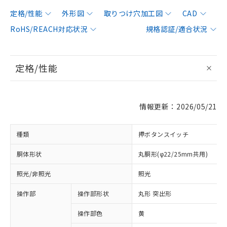
定格/性能
外形図
取りつけ穴加工図
CAD
RoHS/REACH対応状況
規格認証/適合状況
定格/性能
情報更新：2026/05/21
種類
押ボタンスイッチ
胴体形状
丸胴形(φ22/25mm共用)
照光/非照光
照光
操作部
操作部形状
丸形 突出形
操作部色
黄