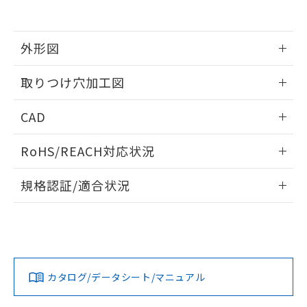
EU RoHS指令（10物質）の非含有証明書
※当社の共同利用者とは、
"個人情報
51物質の非含有証明書（当社基準）
の共同利用に関して"
の「1.共同利
※本証明書は発行日時点で非含有を証明す
用者の範囲」に記載されている法人を
るもので、過去に遡って非含有を証明する
外形図
指します。
ものではありません。
また、RoHS指令のフタル酸エステル類４
情報更新：2026/05/21
取りつけ穴加工図
物質の対応では、対応完了までの期間は出
荷製品に未対応品が混在することから備考
情報更新：2026/05/21
CAD
欄に対応日を記載しておりました。
既に当社にて対応品への在庫切替を完了
ログイン/会員登録いただくと、CADデータをダウンロー
していることから、特段のことがない限
RoHS/REACH対応状況
ドすることができます。
り、2022年1月12日より割愛しておりま
す。
情報更新：2026/7/29
規格認証/適合状況
ログイン/会員登録
EU RoHS
注意事項・凡例
A22NL-MPM-TWA-P202-WBについての規格認証/適合状況に
ついては、「カスタマーサポートセンタ お客様相談室」また
は貴社担当オムロン営業員または販売店にお問い合わせくだ
対応状況
対応予定月
※1
※2
さい。
ダウンロードデータをご利用いただく前に、以下を必ずお読
みください。
カタログ/データシート/マニュアル
対応済み
ソフトウェアの使用条件
お問い合わせ