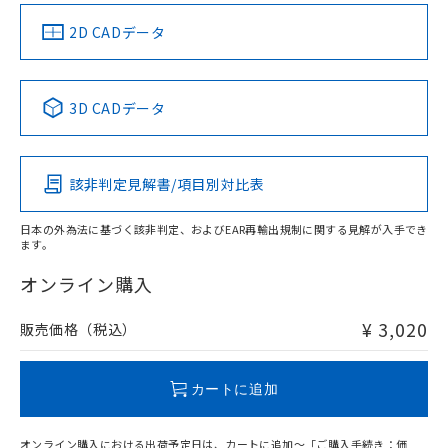
中国 RoHS
注意事項・凡例
2D CADデータ
中国 RoHS表
※1 ※2
3D CADデータ
Pb
Hg
Cd
Cr(VI)
該非判定見解書/項目別対比表
X
O
O
O
日本の外為法に基づく該非判定、およびEAR再輸出規制に関する見解が入手でき
ます。
"対応済み"や非含有の記載がされた商品であっても、流通
在庫等で未対応品が混在する可能性があります。
オンライン購入
非含有品が必要な際は、弊社営業部門もしくは販売店へお
問い合わせください。
¥ 3,020
販売価格（税込）
この製品のRoHS/REACH対応状況ページへ
カートに追加
オンライン購入における出荷予定日は、カートに追加～「ご購入手続き：価