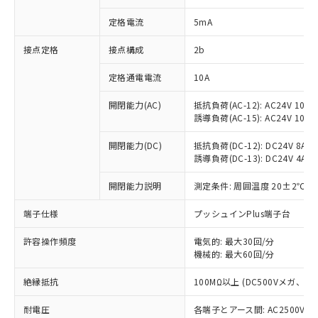
対応済み：EU RoHS指令（10物質）の
定格電流
5mA
非含有に対応した製品が提供可能な商品で
す。
接点定格
接点構成
2b
対応予定：EU RoHS指令（10物質）の非含
ご利用条件
有に対応した製品に切り替える予定のある
定格通電電流
10A
商品です。
対応予定なし：EU RoHS指令（10物質）の
開閉能力(AC)
抵抗負荷(AC-12): AC24V 10A/A
以下の条件をお読みいただき、同意のうえ
非含有に非対応の商品で、対応品を出す予
誘導負荷(AC-15): AC24V 10A/AC
ご利用ください。
定はありません。
調査・確認中：EU RoHS指令（10物質）の
開閉能力(DC)
抵抗負荷(DC-12): DC24V 8A/DC
本サービスは、当社制御機器事業取扱
※1 中国RoHS○×表
非含有の対応状況を調査中または確認中の
誘導負荷(DC-13): DC24V 4A/DC
商品の当社在庫状況および標準価格
商品です。
(税抜)を提供させていただくもので
「○」：最大均質材料含有率が中国RoHSの
開閉能力説明
測定条件: 周囲温度 20±2℃、
非該当品：ライセンス料など無形物で、有
す。
基準値以下であることを示します。
害物質有無と関係のない商品です。
当社制御機器事業取扱商品の中には、
端子仕様
プッシュインPlus端子台
「×」：最大均質材料含有率が中国RoHSの
仕入先様の事情により、非含有部品として
本サービスの対象外となる商品もある
基準値を超えていることを示します。
いたものが、含有品と判明した場合などや
当社は、これら貴社製品のうち、外国
ことをご了承ください。
許容操作頻度
電気的: 最大30回/分
「－」：未確認です。当社販売部門へお問
むを得ず変更することがあります。
為替および外国貿易法に定める商品
在庫状況および標準価格照会結果は、
機械的: 最大60回/分
い合わせください。
（以下｢規制貨物等」という）を輸出
記載している更新日時点での社内デー
*EU RoHS指令（10物質）：
または国外への提供する場合は、日本
絶縁抵抗
100MΩ以上 (DC500Vメガ、
記
タに基づき作成されるものであり、閲
説明
鉛(Pb) 1000ppm以下、 水銀(Hg) 1000ppm以下、 カド
*中国RoHS10物質の基準値 (GB/T26572)：
国政府の輸出許可(または役務取引許
号
覧された時点での実際の在庫および標
ミウム(Cd) 100ppm以下、
Pb(鉛) :1000ppm、 Hg(水銀) : 1000ppm、 Cd(カドミウ
可)を取得するなどの必要な手続きを
耐電圧
各端子とアース間: AC2500V 50/
六価クロム(Cr(Ⅵ)) 1000ppm以下、ポリ臭化ビフェニル
ム) : 100ppm、
準価格とは異なる場合があることをご