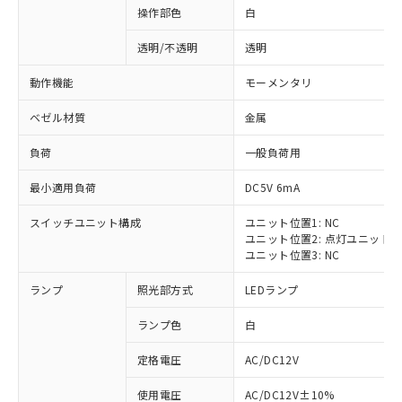
操作部色
白
透明/不透明
透明
動作機能
モーメンタリ
ベゼル材質
金属
負荷
一般負荷用
最小適用負荷
DC5V 6mA
スイッチユニット構成
ユニット位置1: NC
ユニット位置2: 点灯ユニット
ユニット位置3: NC
ランプ
照光部方式
LEDランプ
ランプ色
白
定格電圧
AC/DC12V
※1 対応状況
使用電圧
AC/DC12V±10%