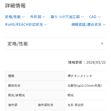
詳細情報
定格/性能
外形図
取りつけ穴加工図
CAD
RoHS/REACH対応状況
規格認証/適合状況
定格/性能
情報更新：2026/05/21
種類
押ボタンスイッチ
胴体形状
丸胴形(φ22/25mm共用)
照光/非照光
照光
操作部
操作部形状
丸形 突出形