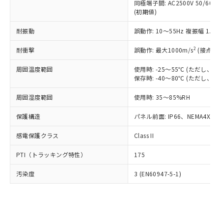
類(PBB) 1000ppm以下、ポリ臭化ジフェニルエーテル類
同極端子間: AC2500V 50/60
Cr(Ⅵ)(六価クロム) : 1000ppm、 PBBs(ポリ臭化ビフェ
とります。
了承ください。
(PBDE) 1000ppm以下、フタル酸ビス(2-エチルヘキシ
○
一定数以上の在庫あり
ニル類) : 1000ppm、 PBDEs(ポリ臭化ジフェニルエーテ
(初期値)
当社は規制貨物を破棄する場合は、完
ル) (DEHP)(別名：DOP) 1000ppm以下、フタル酸ブチ
正式な納期状況および標準価格はお客
ル類) : 1000ppm、
ルベンジル（BBP） 1000ppm以下、フタル酸ジブチル
全に破砕するなど、違法に輸出されな
DBP(フタル酸ジブチル) : 1000ppm、 DIBP(フタル酸ジ
様のお取引先、またはお客様担当のオ
耐振動
誤動作: 10～55Hz 複振幅 1.
（DBP） 1000ppm以下、フタル酸ジイソブチル
イソブチル) : 1000ppm、 BBP(フタル酸ブチルベンジ
△
一定数には満たないが在庫あり
いよう必要な手段を講じます。
ムロン制御機器販売店・当社販売員に
(DIBP) 1000ppm以下
ル) : 1000ppm、
当社は貴社製品を、核兵器、ミサイ
但し、RoHS指令で産業用監視および制御機器に対する
DEHP(フタル酸ビス(2-エチルヘキシル)) : 1000ppm
ご相談ください。
2
耐衝撃
誤動作: 最大1000m/s
(接点開
適用除外項目は除く。
ル、化学兵器、生物兵器またはその他
－
在庫なし(最新の在庫状況につ
オムロン制御機器販売店や当社販売拠
フタル酸エステル類の４物質については閾値を超える意
武器並びにこれらの製造装置等に一切
いては、お客様のお取引先、ま
図的な使用がないことを確認しています。
点は「
販売ネットワーク
」をご確認
周囲温度範囲
使用時: -25～55℃ (ただし
※2 環境保護使用期限
使用いたしません。
たはお客様担当のオムロン制御
保存時: -40～80℃ (ただし
ください。
当社は、貴社製品を第三者に販売する
機器販売店・当社販売員にご確
在庫状況および標準価格結果を当社の
※2 対応予定月
「ｅ」：有害物質（10物質）のすべてが基
場合は、上記1、2および3の内容を当
周囲湿度範囲
使用時: 35～85%RH
認ください)
事前の承諾なく第三者に漏洩または開
準値以下であることを示します。
該第三者に通知します。また当社は、
示しないようお願いします。
部品在庫の切り替え状況などにより、予定
「10」：通常の使用状況下において有害物
保護構造
パネル前面: IP66、NEMA4X, N
販売先および販売に係わる関係者が違
マイパーツ機能（部品リスト作成サー
空
受注生産機種、また在庫状況の
月が前後することがあります。
質が外部に漏えいし、環境に深刻な影響を
法に輸出するおそれがある場合は、取
ビス）をご利用いただくには、I-Web
白
情報を公開していない機種
感電保護クラス
Class II
及ぼさない年数を意味します。
り引きをいたしません。
メンバーズにご登録されている必要が
「－」：未確認です。当社販売部門へお問
あります。
PTI（トラッキング特性）
175
い合わせください。
お客様が当ウェブサイト上で当社にご
※3 非含有証明書ダウンロード
登録された部品リストについて、当社
汚染度
3 (EN60947-5-1)
および当社の共同利用者が、当社の製
下記の非含有証明書をダウンロードするこ
品・サービスに関するお客様との取
とができます。
合意する
キャンセル
引・商談に必要な範囲で利用すること
をご了承ください。