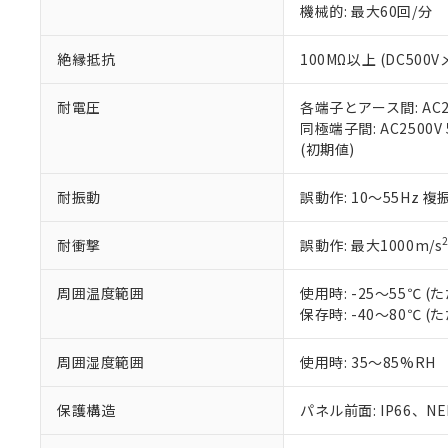
機械的: 最大60回/分
※本証明書は発行
また、RoHS指
混在することから
絶縁抵抗
100MΩ以上 (DC5
既に当社にて対応
り割愛しておりま
耐電圧
各端子とアース間: AC250
同極端子間: AC2500V
(初期値)
耐振動
誤動作: 10～55Hz 複
耐衝撃
誤動作: 最大1000m/s
周囲温度範囲
使用時: -25～55℃
保存時: -40～80℃
周囲湿度範囲
使用時: 35～85%RH
保護構造
パネル前面: IP66、NEM