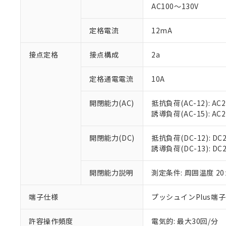
AC100～130V
があります。
以下の条件をお読
「○」：最大均質
「×」：最大均質
本サービスは
当社は、これ
定格電流
12mA
*EU RoHS指令（10物
「－」：未確認で
鉛(Pb) 1000ppm以下、
くものです。
う）を輸出ま
記
説明
六価クロム(Cr(Ⅵ)) 1
当社制御機器
などの必要な
フタル酸ビス(2-エチルヘ
接点定格
接点構成
2a
号
*中国RoHS10物質の基準値 
ル（DBP） 1000ppm
在庫状況およ
当社は規制貨
Pb(鉛) :1000ppm、 Hg
但し、RoHS指令で産
のであり、閲
ます。
Cr(Ⅵ)(六価クロム) : 
フタル酸エステル類の４
定格通電電流
10A
○
一定数以
DBP(フタル酸ジブチル) :
い。
当社は貴社製
DEHP(フタル酸ビス(2-エ
正式な納期状
置等に一切使
開閉能力(AC)
抵抗負荷(AC-12): AC24
当社販売員に
※2 対応予定月
△
一定数に
当社は、貴社
誘導負荷(AC-15): AC24V
オムロン制御
また当社は、
※2 環境保護使
在庫状況およ
部品在庫の切り替
たしません。
－
在庫なし
す。
開閉能力(DC)
抵抗負荷(DC-12): DC24
「ｅ」：有害物質
機器販売
マイパーツ機
誘導負荷(DC-13): DC24
「10」：通常の
ている必要が
味します。
空
受注生産
お客様が当ウ
※3 非含有証明
「－」：未確認で
開閉能力説明
測定条件: 周囲温度 2
白
が、当社の製
さい。
下記の非含有証明
端子仕様
プッシュインPlus端
※当社の共同
いる法人を指
EU RoHS指令（
許容操作頻度
電気的: 最大30回/分
51物質の非含有証