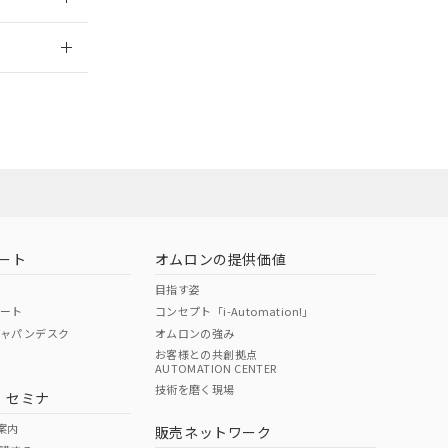
2026/7/29
担当オムロン営
お問い合わせ
ート
オムロンの提供価値
目指す姿
ポート
コンセプト「i-Automation!」
ジャパンデスク
オムロンの強み
お客様との共創拠点
AUTOMATION CENTER
DIBP
BBP
DEHP
環境保護
技術を磨く現場
・セミナ
使用期限
案内
販売ネットワーク