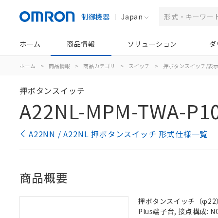
制御機器
Japan
ホーム
商品情報
ソリューション
ダ
ホーム
>
商品情報
>
商品カテゴリ
>
スイッチ
>
押ボタンスイッチ/表
押ボタンスイッチ
A22NL-MPM-TWA-P10
A22NN / A22NL 押ボタンスイッチ 形式仕様一覧
商品概要
押ボタンスイッチ（φ22）,
Plus端子台, 接点構成: N