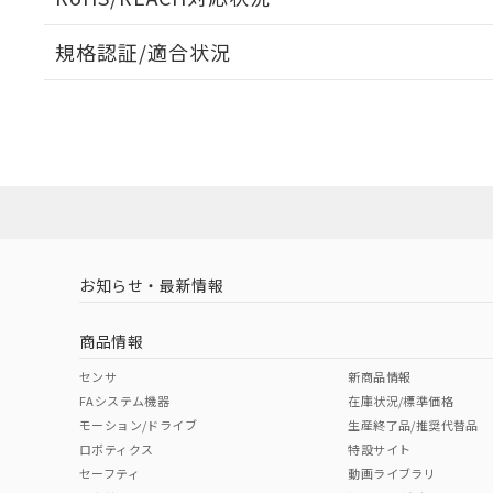
規格認証/適合状況
EU RoHS
注意事項・凡例
A22NL-MPM-TWA-P101-YDについての規格認証/適
業員または販売店にお問い合わせください。
ダウンロードデータをご利用いただく前に、以下を必ずお読
対応状況
対応予定月
※1
※2
ソフトウェアの使用条件
対応済み
お知らせ・最新情報
中国 RoHS
注意事項・凡例
商品情報
中国 RoHS表
※1 ※2
センサ
新商品情報
FAシステム機器
在庫状況/標準価格
Pb
Hg
Cd
Cr(V
モーション/ドライブ
生産終了品/推奨代替品
ロボティクス
特設サイト
セーフティ
動画ライブラリ