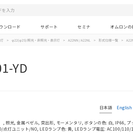
ウンロード
サポート
セミナ
オムロンの
示灯
>
φ22(φ25):照光・非照光・表示灯
>
A22NN / A22NL
>
形式仕様一覧
>
A22
1-YD
日本語
English
 照光, 金属ベゼル, 突出形, モーメンタリ, ボタンの色: 白, IP66, 
O/点灯ユニット/NO, LEDランプ色: 黄, LEDランプ電圧: AC100/110/1