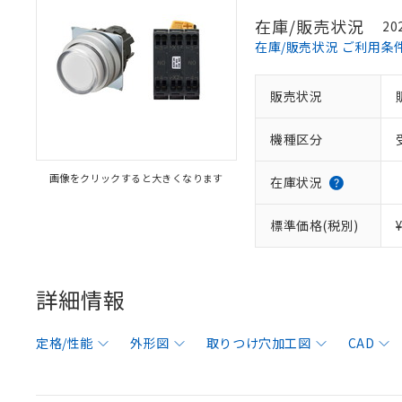
在庫/販売状況
20
在庫/販売状況 ご利用条
販売状況
機種区分
画像をクリックすると大きくなります
在庫状況
標準価格(税別)
詳細情報
定格/性能
外形図
取りつけ穴加工図
CAD