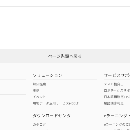
情報更新：
ログイン/会員登録
合状況については、「カスタマーサポートセンタ お客様相談室」または貴社
みください。
非含有証明書
※3
ページ先頭へ戻る
ダウンロードはこちら
ソリューション
サービスサポ
解決提案
テスト機貸出
事例
ロボティクスサ
イベント
日本語相談窓口
現場データ活用サービスi-BELT
輸出該非判定
I)
PBBs
PBDEs
DBP
ダウンロードセンタ
eラーニング
カタログ
eラーニングのご