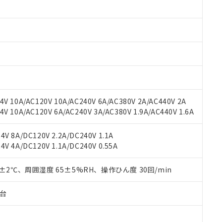
みいただき、同意のうえご利用ください。
材料含有率が中国RoHSの基準値以下であることを示します。
材料含有率が中国RoHSの基準値を超えていることを示します。
、当社制御機器事業取扱商品の当社在庫状況および標準価格(税抜)
ら貴社製品のうち、外国為替および外国貿易法に定める商品（以下｢
質）：
す。当社販売部門へお問い合わせください。
 水銀(Hg) 1000ppm以下、 カドミウム(Cd) 100ppm以下、
たは国外への提供する場合は、日本国政府の輸出許可(または役務取
000ppm以下、ポリ臭化ビフェニル類(PBB) 1000ppm以下、ポリ臭化ジフェニルエーテル類(P
事業取扱商品の中には、本サービスの対象外となる商品もあること
手続きをとります。
キシル) (DEHP)(別名：DOP) 1000ppm以下、フタル酸ブチルベンジル（BBP） 100
(GB/T26572)：
以下、フタル酸ジイソブチル (DIBP) 1000ppm以下
び標準価格照会結果は、記載している更新日時点での社内データに
物を破棄する場合は、完全に破砕するなど、違法に輸出されないよ
(水銀) : 1000ppm、 Cd(カドミウム) : 100ppm、
業用監視および制御機器に対する適用除外項目は除く。
覧された時点での実際の在庫および標準価格とは異なる場合がある
1000ppm、 PBBs(ポリ臭化ビフェニル類) : 1000ppm、 PBDEs(ポリ臭化ジフェニルエーテル類
物質については閾値を超える意図的な使用がないことを確認しています。
上の在庫あり
 1000ppm、 DIBP(フタル酸ジイソブチル) : 1000ppm、 BBP(フタル酸ブチルベンジル) :
品を、核兵器、ミサイル、化学兵器、生物兵器またはその他武器並
チルヘキシル)) : 1000ppm
況および標準価格はお客様のお取引先、またはお客様担当のオムロ
用いたしません。
V 10A/AC120V 10A/AC240V 6A/AC380V 2A/AC440V 2A
ご相談ください。
は満たないが在庫あり
製品を第三者に販売する場合は、上記1、2および3の内容を当該第
 10A/AC120V 6A/AC240V 3A/AC380V 1.9A/AC440V 1.6A
機器販売店や当社販売拠点は「
販売ネットワーク
」をご確認くだ
販売先および販売に係わる関係者が違法に輸出するおそれがある場
用期限
び標準価格結果を当社の事前の承諾なく第三者に漏洩または開示し
え状況などにより、予定月が前後することがあります。
(最新の在庫状況については、お客様のお取引先、またはお客様担当
V 8A/DC120V 2.2A/DC240V 1.1A
（10物質）のすべてが基準値以下であることを示します。
店・当社販売員にご確認ください)
能（部品リスト作成サービス）をご利用いただくには、I-Webメン
V 4A/DC120V 1.1A/DC240V 0.55A
使用状況下において有害物質が外部に漏えいし、環境に深刻な影響を
あります。
機種、また在庫状況の情報を公開していない機種
ェブサイト上で当社にご登録された部品リストについて、当社およ
書ダウンロード
す。当社販売部門へお問い合わせください。
0±2℃、周囲湿度 65±5%RH、操作ひん度 30回/min
品・サービスに関するお客様との取引・商談に必要な範囲で利用す
合意する
キャンセル
書をダウンロードすることができます。
子台
利用者とは、
"個人情報の共同利用に関して"
の「1.共同利用者の
します。
10物質）の非含有証明書
明書（当社基準）