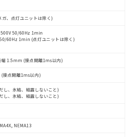
日時点で非含有を証明するもので、過去に遡って非含有を証明するも
令のフタル酸エステル類４物質の対応では、対応完了までの期間は出
備考欄に対応日を記載しておりました。
00Vメガ、点灯ユニットは除く)
品への在庫切替を完了していることから、特段のことがない限り、20
す。
0V 50/60Hz 1min
 50/60Hz 1min (点灯ユニットは除く)
振幅 1.5mm (接点開離1ms以内)
2
(接点開離1ms以内)
 (ただし、氷結、結露しないこと)
 (ただし、氷結、結露しないこと)
A4X, NEMA13