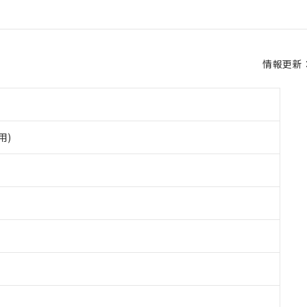
情報更新：2
用)