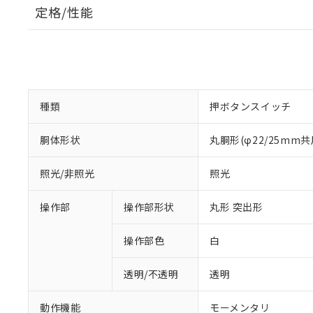
定格/性能
種類
押ボタンスイッチ
胴体形状
丸胴形(φ22/25mm共
照光/非照光
照光
操作部
操作部形状
丸形 突出形
操作部色
白
透明/不透明
透明
動作機能
モーメンタリ