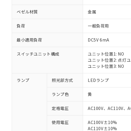
ベゼル材質
金属
負荷
一般負荷用
最小適用負荷
DC5V 6mA
スイッチユニット構成
ユニット位置1: NO
ユニット位置2: 点灯
ユニット位置3: NO
ランプ
照光部方式
LEDランプ
※1 対応状況
ランプ色
黄
対応済み：EU
対応予定：EU R
定格電圧
AC100V、AC110V、A
対応予定なし：EU
調査・確認中：EU
ご利用条件
使用電圧
AC100V±10%
非該当品：ライセ
※1 中国RoHS
AC110V±10%
仕入先様の事情に