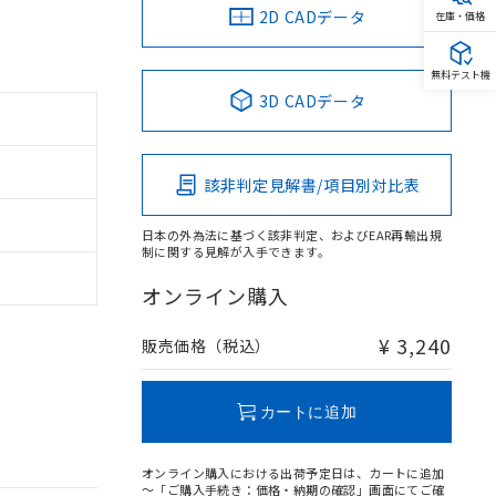
2D CADデータ
在庫・価格
無料テスト機
3D CADデータ
該非判定見解書/項目別対比表
日本の外為法に基づく該非判定、およびEAR再輸出規
制に関する見解が入手できます。
オンライン購入
¥ 3,240
販売価格（税込）
カートに追加
オンライン購入における出荷予定日は、カートに追加
～「ご購入手続き：価格・納期の確認」画面にてご確