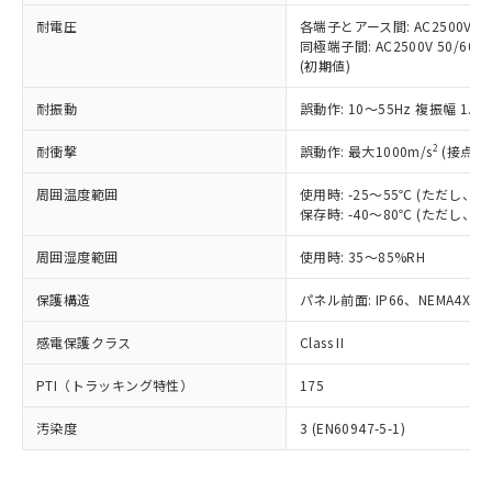
可)を取得するなどの必要な手続きを
六価クロム(Cr(Ⅵ)) 1000ppm以下、ポリ臭化ビフェニル
ム) : 100ppm、
準価格とは異なる場合があることをご
類(PBB) 1000ppm以下、ポリ臭化ジフェニルエーテル類
耐電圧
各端子とアース間: AC2500V 50/
Cr(Ⅵ)(六価クロム) : 1000ppm、 PBBs(ポリ臭化ビフェ
とります。
了承ください。
(PBDE) 1000ppm以下、フタル酸ビス(2-エチルヘキシ
○
一定数以上の在庫あり
ニル類) : 1000ppm、 PBDEs(ポリ臭化ジフェニルエーテ
同極端子間: AC2500V 50/60
当社は規制貨物を破棄する場合は、完
ル) (DEHP)(別名：DOP) 1000ppm以下、フタル酸ブチ
正式な納期状況および標準価格はお客
ル類) : 1000ppm、
(初期値)
ルベンジル（BBP） 1000ppm以下、フタル酸ジブチル
全に破砕するなど、違法に輸出されな
DBP(フタル酸ジブチル) : 1000ppm、 DIBP(フタル酸ジ
様のお取引先、またはお客様担当のオ
（DBP） 1000ppm以下、フタル酸ジイソブチル
イソブチル) : 1000ppm、 BBP(フタル酸ブチルベンジ
△
一定数には満たないが在庫あり
いよう必要な手段を講じます。
ムロン制御機器販売店・当社販売員に
(DIBP) 1000ppm以下
耐振動
誤動作: 10～55Hz 複振幅 1.
ル) : 1000ppm、
当社は貴社製品を、核兵器、ミサイ
但し、RoHS指令で産業用監視および制御機器に対する
DEHP(フタル酸ビス(2-エチルヘキシル)) : 1000ppm
ご相談ください。
適用除外項目は除く。
ル、化学兵器、生物兵器またはその他
－
在庫なし(最新の在庫状況につ
2
オムロン制御機器販売店や当社販売拠
耐衝撃
誤動作: 最大1000m/s
(接点開
フタル酸エステル類の４物質については閾値を超える意
武器並びにこれらの製造装置等に一切
いては、お客様のお取引先、ま
図的な使用がないことを確認しています。
点は「
販売ネットワーク
」をご確認
※2 環境保護使用期限
使用いたしません。
たはお客様担当のオムロン制御
周囲温度範囲
使用時: -25～55℃ (ただし
ください。
当社は、貴社製品を第三者に販売する
保存時: -40～80℃ (ただし
機器販売店・当社販売員にご確
在庫状況および標準価格結果を当社の
※2 対応予定月
「ｅ」：有害物質（10物質）のすべてが基
場合は、上記1、2および3の内容を当
認ください)
事前の承諾なく第三者に漏洩または開
準値以下であることを示します。
周囲湿度範囲
使用時: 35～85%RH
該第三者に通知します。また当社は、
示しないようお願いします。
部品在庫の切り替え状況などにより、予定
「10」：通常の使用状況下において有害物
販売先および販売に係わる関係者が違
マイパーツ機能（部品リスト作成サー
空
受注生産機種、また在庫状況の
保護構造
パネル前面: IP66、NEMA4X, N
月が前後することがあります。
質が外部に漏えいし、環境に深刻な影響を
法に輸出するおそれがある場合は、取
ビス）をご利用いただくには、I-Web
白
情報を公開していない機種
及ぼさない年数を意味します。
り引きをいたしません。
メンバーズにご登録されている必要が
感電保護クラス
Class II
「－」：未確認です。当社販売部門へお問
あります。
い合わせください。
お客様が当ウェブサイト上で当社にご
PTI（トラッキング特性）
175
※3 非含有証明書ダウンロード
登録された部品リストについて、当社
および当社の共同利用者が、当社の製
汚染度
3 (EN60947-5-1)
下記の非含有証明書をダウンロードするこ
品・サービスに関するお客様との取
とができます。
合意する
キャンセル
引・商談に必要な範囲で利用すること