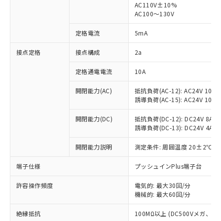
AC110V±10%
AC100～130V
対応済み：EU RoHS指令（10物質）の
非含有に対応した製品が提供可能な商品で
定格電流
5mA
す。
対応予定：EU RoHS指令（10物質）の非含
接点定格
接点構成
2a
ご利用条件
有に対応した製品に切り替える予定のある
商品です。
定格通電電流
10A
対応予定なし：EU RoHS指令（10物質）の
以下の条件をお読みいただき、同意のうえ
非含有に非対応の商品で、対応品を出す予
開閉能力(AC)
抵抗負荷(AC-12): AC24V 10A/A
ご利用ください。
定はありません。
誘導負荷(AC-15): AC24V 10A/AC
調査・確認中：EU RoHS指令（10物質）の
本サービスは、当社制御機器事業取扱
※1 中国RoHS○×表
非含有の対応状況を調査中または確認中の
開閉能力(DC)
抵抗負荷(DC-12): DC24V 8A/DC
商品の当社在庫状況および標準価格
誘導負荷(DC-13): DC24V 4A/DC
商品です。
(税抜)を提供させていただくもので
「○」：最大均質材料含有率が中国RoHSの
非該当品：ライセンス料など無形物で、有
す。
開閉能力説明
測定条件: 周囲温度 20±2℃、
基準値以下であることを示します。
害物質有無と関係のない商品です。
当社制御機器事業取扱商品の中には、
「×」：最大均質材料含有率が中国RoHSの
仕入先様の事情により、非含有部品として
本サービスの対象外となる商品もある
端子仕様
プッシュインPlus端子台
基準値を超えていることを示します。
いたものが、含有品と判明した場合などや
当社は、これら貴社製品のうち、外国
ことをご了承ください。
「－」：未確認です。当社販売部門へお問
むを得ず変更することがあります。
為替および外国貿易法に定める商品
在庫状況および標準価格照会結果は、
許容操作頻度
電気的: 最大30回/分
い合わせください。
（以下｢規制貨物等」という）を輸出
機械的: 最大60回/分
記載している更新日時点での社内デー
*EU RoHS指令（10物質）：
または国外への提供する場合は、日本
記
タに基づき作成されるものであり、閲
説明
鉛(Pb) 1000ppm以下、 水銀(Hg) 1000ppm以下、 カド
*中国RoHS10物質の基準値 (GB/T26572)：
国政府の輸出許可(または役務取引許
絶縁抵抗
100MΩ以上 (DC500Vメガ、
号
覧された時点での実際の在庫および標
ミウム(Cd) 100ppm以下、
Pb(鉛) :1000ppm、 Hg(水銀) : 1000ppm、 Cd(カドミウ