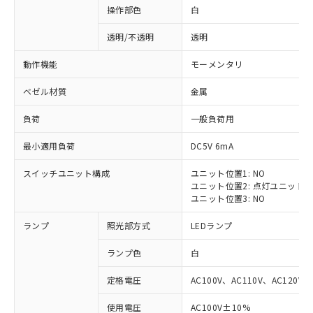
操作部色
白
透明/不透明
透明
動作機能
モーメンタリ
ベゼル材質
金属
負荷
一般負荷用
最小適用負荷
DC5V 6mA
スイッチユニット構成
ユニット位置1: NO
ユニット位置2: 点灯ユニット
ユニット位置3: NO
ランプ
照光部方式
LEDランプ
ランプ色
白
定格電圧
AC100V、AC110V、AC120V
※1 対応状況
使用電圧
AC100V±10%