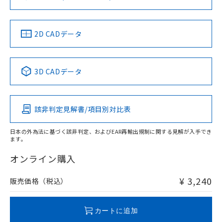
ソフトウェアの使用条件
お問い合わせ
中国 RoHS
注意事項・凡例
2D CADデータ
中国 RoHS表
※1 ※2
3D CADデータ
Pb
Hg
Cd
Cr(VI)
該非判定見解書/項目別対比表
O
O
O
O
日本の外為法に基づく該非判定、およびEAR再輸出規制に関する見解が入手でき
ます。
"対応済み"や非含有の記載がされた商品であっても、流通
在庫等で未対応品が混在する可能性があります。
オンライン購入
非含有品が必要な際は、弊社営業部門もしくは販売店へお
問い合わせください。
¥ 3,240
販売価格（税込）
この製品のRoHS/REACH対応状況ページへ
カートに追加