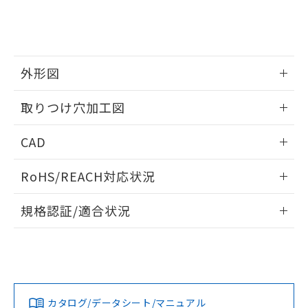
をご了承ください。
EU RoHS指令（10物質）の非含有証明書
※当社の共同利用者とは、
"個人情報
51物質の非含有証明書（当社基準）
の共同利用に関して"
の「1.共同利
※本証明書は発行日時点で非含有を証明す
用者の範囲」に記載されている法人を
るもので、過去に遡って非含有を証明する
指します。
ものではありません。
外形図
また、RoHS指令のフタル酸エステル類４
情報更新：2026/05/21
物質の対応では、対応完了までの期間は出
取りつけ穴加工図
荷製品に未対応品が混在することから備考
欄に対応日を記載しておりました。
情報更新：2026/05/21
CAD
既に当社にて対応品への在庫切替を完了
していることから、特段のことがない限
ログイン/会員登録いただくと、CADデータをダウンロー
り、2022年1月12日より割愛しておりま
RoHS/REACH対応状況
ドすることができます。
す。
情報更新：2026/7/29
規格認証/適合状況
ログイン/会員登録
EU RoHS
注意事項・凡例
A22NL-MPM-TWA-P101-WDについての規格認証/適合状況に
ついては、「カスタマーサポートセンタ お客様相談室」また
は貴社担当オムロン営業員または販売店にお問い合わせくだ
対応状況
対応予定月
※1
※2
さい。
ダウンロードデータをご利用いただく前に、以下を必ずお読
みください。
カタログ/データシート/マニュアル
対応済み