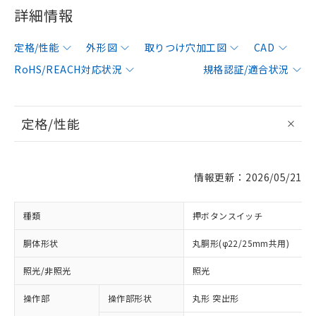
詳細情報
定格/性能
外形図
取りつけ穴加工図
CAD
RoHS/REACH対応状況
規格認証/適合状況
定格/性能
情報更新：2026/05/21
種類
押ボタンスイッチ
胴体形状
丸胴形(φ22/25mm共用)
照光/非照光
照光
操作部
操作部形状
丸形 突出形