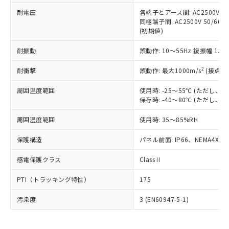
可)を取得するなどの必要な手続きを
六価クロム(Cr(Ⅵ)) 1000ppm以下、ポリ臭化ビフェニル
ム) : 100ppm、
準価格とは異なる場合があることをご
類(PBB) 1000ppm以下、ポリ臭化ジフェニルエーテル類
耐電圧
各端子とアース間: AC2500V 50/
Cr(Ⅵ)(六価クロム) : 1000ppm、 PBBs(ポリ臭化ビフェ
とります。
了承ください。
(PBDE) 1000ppm以下、フタル酸ビス(2-エチルヘキシ
○
一定数以上の在庫あり
ニル類) : 1000ppm、 PBDEs(ポリ臭化ジフェニルエーテ
同極端子間: AC2500V 50/60
当社は規制貨物を破棄する場合は、完
ル) (DEHP)(別名：DOP) 1000ppm以下、フタル酸ブチ
正式な納期状況および標準価格はお客
ル類) : 1000ppm、
(初期値)
ルベンジル（BBP） 1000ppm以下、フタル酸ジブチル
全に破砕するなど、違法に輸出されな
DBP(フタル酸ジブチル) : 1000ppm、 DIBP(フタル酸ジ
様のお取引先、またはお客様担当のオ
（DBP） 1000ppm以下、フタル酸ジイソブチル
イソブチル) : 1000ppm、 BBP(フタル酸ブチルベンジ
△
一定数には満たないが在庫あり
いよう必要な手段を講じます。
ムロン制御機器販売店・当社販売員に
(DIBP) 1000ppm以下
耐振動
誤動作: 10～55Hz 複振幅 1.
ル) : 1000ppm、
当社は貴社製品を、核兵器、ミサイ
但し、RoHS指令で産業用監視および制御機器に対する
DEHP(フタル酸ビス(2-エチルヘキシル)) : 1000ppm
ご相談ください。
適用除外項目は除く。
ル、化学兵器、生物兵器またはその他
－
在庫なし(最新の在庫状況につ
2
オムロン制御機器販売店や当社販売拠
耐衝撃
誤動作: 最大1000m/s
(接点開
フタル酸エステル類の４物質については閾値を超える意
武器並びにこれらの製造装置等に一切
いては、お客様のお取引先、ま
図的な使用がないことを確認しています。
点は「
販売ネットワーク
」をご確認
※2 環境保護使用期限
使用いたしません。
たはお客様担当のオムロン制御
周囲温度範囲
使用時: -25～55℃ (ただし
ください。
当社は、貴社製品を第三者に販売する
保存時: -40～80℃ (ただし
機器販売店・当社販売員にご確
在庫状況および標準価格結果を当社の
※2 対応予定月
「ｅ」：有害物質（10物質）のすべてが基
場合は、上記1、2および3の内容を当
認ください)
事前の承諾なく第三者に漏洩または開
準値以下であることを示します。
周囲湿度範囲
使用時: 35～85%RH
該第三者に通知します。また当社は、
示しないようお願いします。
部品在庫の切り替え状況などにより、予定
「10」：通常の使用状況下において有害物
販売先および販売に係わる関係者が違
マイパーツ機能（部品リスト作成サー
空
受注生産機種、また在庫状況の
保護構造
パネル前面: IP66、NEMA4X, N
月が前後することがあります。
質が外部に漏えいし、環境に深刻な影響を
法に輸出するおそれがある場合は、取
ビス）をご利用いただくには、I-Web
白
情報を公開していない機種
及ぼさない年数を意味します。
り引きをいたしません。
メンバーズにご登録されている必要が
感電保護クラス
Class II
「－」：未確認です。当社販売部門へお問
あります。
い合わせください。
お客様が当ウェブサイト上で当社にご
PTI（トラッキング特性）
175
※3 非含有証明書ダウンロード
登録された部品リストについて、当社
および当社の共同利用者が、当社の製
汚染度
3 (EN60947-5-1)
下記の非含有証明書をダウンロードするこ
品・サービスに関するお客様との取
とができます。
合意する
キャンセル
引・商談に必要な範囲で利用すること