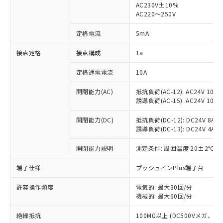
AC230V±10%
AC220～250V
対応済み：EU RoHS指令（10物質）の
非含有に対応した製品が提供可能な商品で
定格電流
5mA
す。
対応予定：EU RoHS指令（10物質）の非含
接点定格
接点構成
1a
ご利用条件
有に対応した製品に切り替える予定のある
商品です。
定格通電電流
10A
対応予定なし：EU RoHS指令（10物質）の
以下の条件をお読みいただき、同意のうえ
非含有に非対応の商品で、対応品を出す予
開閉能力(AC)
抵抗負荷(AC-12): AC24V 10A/A
ご利用ください。
定はありません。
誘導負荷(AC-15): AC24V 10A/AC
調査・確認中：EU RoHS指令（10物質）の
本サービスは、当社制御機器事業取扱
※1 中国RoHS○×表
非含有の対応状況を調査中または確認中の
開閉能力(DC)
抵抗負荷(DC-12): DC24V 8A/DC
商品の当社在庫状況および標準価格
誘導負荷(DC-13): DC24V 4A/DC
商品です。
(税抜)を提供させていただくもので
「○」：最大均質材料含有率が中国RoHSの
非該当品：ライセンス料など無形物で、有
す。
開閉能力説明
測定条件: 周囲温度 20±2℃、
基準値以下であることを示します。
害物質有無と関係のない商品です。
当社制御機器事業取扱商品の中には、
「×」：最大均質材料含有率が中国RoHSの
仕入先様の事情により、非含有部品として
本サービスの対象外となる商品もある
端子仕様
プッシュインPlus端子台
基準値を超えていることを示します。
いたものが、含有品と判明した場合などや
当社は、これら貴社製品のうち、外国
ことをご了承ください。
「－」：未確認です。当社販売部門へお問
むを得ず変更することがあります。
為替および外国貿易法に定める商品
在庫状況および標準価格照会結果は、
許容操作頻度
電気的: 最大30回/分
い合わせください。
（以下｢規制貨物等」という）を輸出
機械的: 最大60回/分
記載している更新日時点での社内デー
*EU RoHS指令（10物質）：
または国外への提供する場合は、日本
記
タに基づき作成されるものであり、閲
説明
鉛(Pb) 1000ppm以下、 水銀(Hg) 1000ppm以下、 カド
*中国RoHS10物質の基準値 (GB/T26572)：
国政府の輸出許可(または役務取引許
絶縁抵抗
100MΩ以上 (DC500Vメガ、
号
覧された時点での実際の在庫および標
ミウム(Cd) 100ppm以下、
Pb(鉛) :1000ppm、 Hg(水銀) : 1000ppm、 Cd(カドミウ