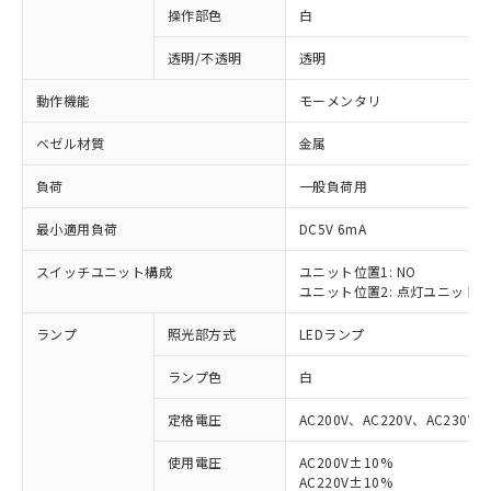
操作部色
白
透明/不透明
透明
動作機能
モーメンタリ
ベゼル材質
金属
負荷
一般負荷用
最小適用負荷
DC5V 6mA
スイッチユニット構成
ユニット位置1: NO
ユニット位置2: 点灯ユニット
ランプ
照光部方式
LEDランプ
ランプ色
白
定格電圧
AC200V、AC220V、AC230V、
使用電圧
AC200V±10%
※1 対応状況
AC220V±10%