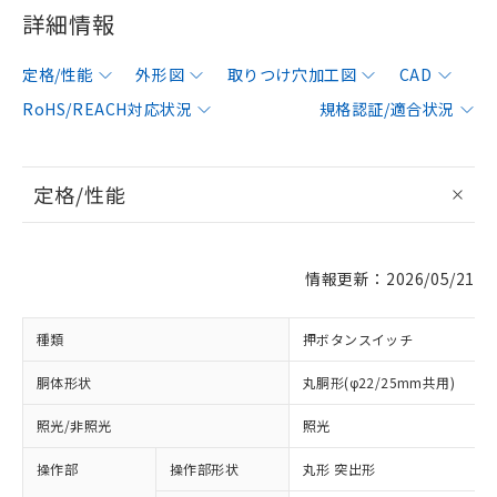
詳細情報
定格/性能
外形図
取りつけ穴加工図
CAD
RoHS/REACH対応状況
規格認証/適合状況
定格/性能
情報更新：2026/05/21
種類
押ボタンスイッチ
胴体形状
丸胴形(φ22/25mm共用)
照光/非照光
照光
操作部
操作部形状
丸形 突出形