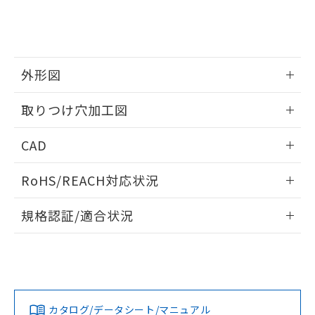
をご了承ください。
EU RoHS指令（10物質）の非含有証明書
※当社の共同利用者とは、
"個人情報
51物質の非含有証明書（当社基準）
の共同利用に関して"
の「1.共同利
※本証明書は発行日時点で非含有を証明す
用者の範囲」に記載されている法人を
るもので、過去に遡って非含有を証明する
指します。
ものではありません。
外形図
また、RoHS指令のフタル酸エステル類４
情報更新：2026/05/21
物質の対応では、対応完了までの期間は出
取りつけ穴加工図
荷製品に未対応品が混在することから備考
欄に対応日を記載しておりました。
情報更新：2026/05/21
CAD
既に当社にて対応品への在庫切替を完了
していることから、特段のことがない限
ログイン/会員登録いただくと、CADデータをダウンロー
り、2022年1月12日より割愛しておりま
RoHS/REACH対応状況
ドすることができます。
す。
情報更新：2026/7/29
規格認証/適合状況
ログイン/会員登録
EU RoHS
注意事項・凡例
A22NL-MPM-TWA-P100-WEについての規格認証/適合状況に
ついては、「カスタマーサポートセンタ お客様相談室」また
は貴社担当オムロン営業員または販売店にお問い合わせくだ
対応状況
対応予定月
※1
※2
さい。
ダウンロードデータをご利用いただく前に、以下を必ずお読
みください。
カタログ/データシート/マニュアル
対応済み