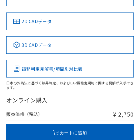
ソフトウェアの使用条件
お問い合わせ
中国 RoHS
注意事項・凡例
2D CADデータ
中国 RoHS表
※1 ※2
3D CADデータ
Pb
Hg
Cd
Cr(VI)
該非判定見解書/項目別対比表
O
O
O
O
日本の外為法に基づく該非判定、およびEAR再輸出規制に関する見解が入手でき
ます。
"対応済み"や非含有の記載がされた商品であっても、流通
在庫等で未対応品が混在する可能性があります。
オンライン購入
非含有品が必要な際は、弊社営業部門もしくは販売店へお
問い合わせください。
¥ 2,750
販売価格（税込）
この製品のRoHS/REACH対応状況ページへ
カートに追加