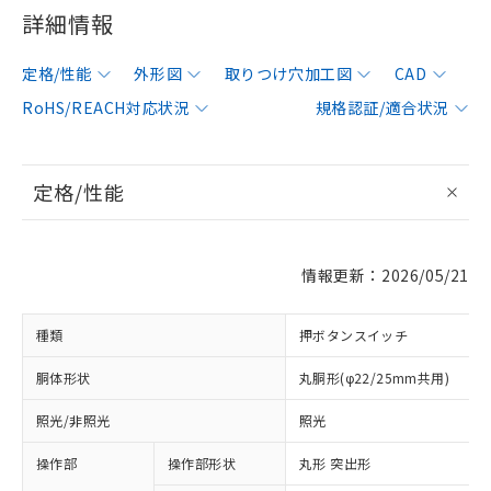
詳細情報
定格/性能
外形図
取りつけ穴加工図
CAD
RoHS/REACH対応状況
規格認証/適合状況
定格/性能
情報更新：2026/05/21
種類
押ボタンスイッチ
胴体形状
丸胴形(φ22/25mm共用)
照光/非照光
照光
操作部
操作部形状
丸形 突出形