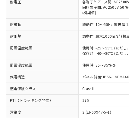
準価格とは異なる場合があることをご
耐電圧
各端子とアース間: AC2500V 50/
類(PBB) 1000ppm以下、ポリ臭化ジフェニルエーテル類
Cr(Ⅵ)(六価クロム) : 1000ppm、 PBBs(ポリ臭化ビフェ
とります。
了承ください。
同極端子間: AC2500V 50/60
(PBDE) 1000ppm以下、フタル酸ビス(2-エチルヘキシ
○
一定数以上の在庫あり
ニル類) : 1000ppm、 PBDEs(ポリ臭化ジフェニルエーテ
当社は規制貨物を破棄する場合は、完
(初期値)
ル) (DEHP)(別名：DOP) 1000ppm以下、フタル酸ブチ
正式な納期状況および標準価格はお客
ル類) : 1000ppm、
ルベンジル（BBP） 1000ppm以下、フタル酸ジブチル
全に破砕するなど、違法に輸出されな
DBP(フタル酸ジブチル) : 1000ppm、 DIBP(フタル酸ジ
様のお取引先、またはお客様担当のオ
（DBP） 1000ppm以下、フタル酸ジイソブチル
イソブチル) : 1000ppm、 BBP(フタル酸ブチルベンジ
△
一定数には満たないが在庫あり
いよう必要な手段を講じます。
耐振動
誤動作: 10～55Hz 複振幅 1.
ムロン制御機器販売店・当社販売員に
(DIBP) 1000ppm以下
ル) : 1000ppm、
当社は貴社製品を、核兵器、ミサイ
但し、RoHS指令で産業用監視および制御機器に対する
DEHP(フタル酸ビス(2-エチルヘキシル)) : 1000ppm
ご相談ください。
適用除外項目は除く。
2
耐衝撃
誤動作: 最大1000m/s
(接点開
ル、化学兵器、生物兵器またはその他
－
在庫なし(最新の在庫状況につ
オムロン制御機器販売店や当社販売拠
フタル酸エステル類の４物質については閾値を超える意
武器並びにこれらの製造装置等に一切
いては、お客様のお取引先、ま
図的な使用がないことを確認しています。
点は「
販売ネットワーク
」をご確認
周囲温度範囲
使用時: -25～55℃ (ただし
※2 環境保護使用期限
使用いたしません。
たはお客様担当のオムロン制御
ください。
保存時: -40～80℃ (ただし
当社は、貴社製品を第三者に販売する
機器販売店・当社販売員にご確
在庫状況および標準価格結果を当社の
※2 対応予定月
「ｅ」：有害物質（10物質）のすべてが基
場合は、上記1、2および3の内容を当
認ください)
事前の承諾なく第三者に漏洩または開
周囲湿度範囲
使用時: 35～85%RH
準値以下であることを示します。
該第三者に通知します。また当社は、
示しないようお願いします。
部品在庫の切り替え状況などにより、予定
「10」：通常の使用状況下において有害物
販売先および販売に係わる関係者が違
マイパーツ機能（部品リスト作成サー
保護構造
パネル前面: IP66、NEMA4X, N
空
受注生産機種、また在庫状況の
月が前後することがあります。
質が外部に漏えいし、環境に深刻な影響を
法に輸出するおそれがある場合は、取
ビス）をご利用いただくには、I-Web
白
情報を公開していない機種
及ぼさない年数を意味します。
り引きをいたしません。
感電保護クラス
Class II
メンバーズにご登録されている必要が
「－」：未確認です。当社販売部門へお問
あります。
い合わせください。
PTI（トラッキング特性）
175
お客様が当ウェブサイト上で当社にご
※3 非含有証明書ダウンロード
登録された部品リストについて、当社
汚染度
3 (EN60947-5-1)
および当社の共同利用者が、当社の製
下記の非含有証明書をダウンロードするこ
品・サービスに関するお客様との取
とができます。
合意する
キャンセル
引・商談に必要な範囲で利用すること
をご了承ください。