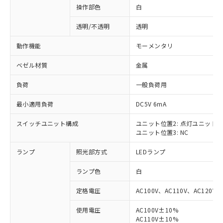
操作部色
白
透明/不透明
透明
動作機能
モーメンタリ
ベゼル材質
金属
負荷
一般負荷用
最小適用負荷
DC5V 6mA
スイッチユニット構成
ユニット位置2: 点灯ユニット
ユニット位置3: NC
ランプ
照光部方式
LEDランプ
ランプ色
白
定格電圧
AC100V、AC110V、AC120V
使用電圧
AC100V±10%
※1 対応状況
AC110V±10%