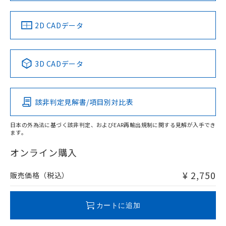
中国 RoHS
注意事項・凡例
2D CADデータ
中国 RoHS表
※1 ※2
3D CADデータ
Pb
Hg
Cd
Cr(VI)
該非判定見解書/項目別対比表
O
O
O
O
日本の外為法に基づく該非判定、およびEAR再輸出規制に関する見解が入手でき
ます。
"対応済み"や非含有の記載がされた商品であっても、流通
在庫等で未対応品が混在する可能性があります。
オンライン購入
非含有品が必要な際は、弊社営業部門もしくは販売店へお
問い合わせください。
¥ 2,750
販売価格（税込）
この製品のRoHS/REACH対応状況ページへ
カートに追加