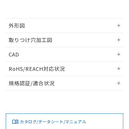
EU RoHS指令（10物質）の非含有証明書
※当社の共同利用者とは、
"個人情報
51物質の非含有証明書（当社基準）
の共同利用に関して"
の「1.共同利
※本証明書は発行日時点で非含有を証明す
用者の範囲」に記載されている法人を
るもので、過去に遡って非含有を証明する
指します。
外形図
ものではありません。
また、RoHS指令のフタル酸エステル類４
情報更新：2026/05/21
取りつけ穴加工図
物質の対応では、対応完了までの期間は出
荷製品に未対応品が混在することから備考
情報更新：2026/05/21
欄に対応日を記載しておりました。
CAD
既に当社にて対応品への在庫切替を完了
していることから、特段のことがない限
ログイン/会員登録いただくと、CADデータをダウンロー
RoHS/REACH対応状況
り、2022年1月12日より割愛しておりま
ドすることができます。
す。
情報更新：2026/7/29
規格認証/適合状況
ログイン/会員登録
EU RoHS
注意事項・凡例
A22NL-MPM-TWA-P002-WDについての規格認証/適合状況に
ついては、「カスタマーサポートセンタ お客様相談室」また
は貴社担当オムロン営業員または販売店にお問い合わせくだ
対応状況
対応予定月
※1
※2
さい。
ダウンロードデータをご利用いただく前に、以下を必ずお読
みください。
カタログ/データシート/マニュアル
対応済み
ソフトウェアの使用条件
お問い合わせ