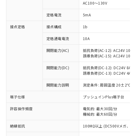
AC100～130V
対応済み：EU RoHS指令（10物質）の
非含有に対応した製品が提供可能な商品で
定格電流
5mA
す。
対応予定：EU RoHS指令（10物質）の非含
接点定格
接点構成
1b
ご利用条件
有に対応した製品に切り替える予定のある
商品です。
定格通電電流
10A
対応予定なし：EU RoHS指令（10物質）の
以下の条件をお読みいただき、同意のうえ
開閉能力(AC)
抵抗負荷(AC-12): AC24V 10A/A
非含有に非対応の商品で、対応品を出す予
ご利用ください。
誘導負荷(AC-15): AC24V 10A/AC
定はありません。
調査・確認中：EU RoHS指令（10物質）の
本サービスは、当社制御機器事業取扱
開閉能力(DC)
抵抗負荷(DC-12): DC24V 8A/DC
※1 中国RoHS○×表
非含有の対応状況を調査中または確認中の
商品の当社在庫状況および標準価格
誘導負荷(DC-13): DC24V 4A/DC
商品です。
(税抜)を提供させていただくもので
「○」：最大均質材料含有率が中国RoHSの
非該当品：ライセンス料など無形物で、有
開閉能力説明
測定条件: 周囲温度 20±2℃、
す。
基準値以下であることを示します。
害物質有無と関係のない商品です。
当社制御機器事業取扱商品の中には、
「×」：最大均質材料含有率が中国RoHSの
仕入先様の事情により、非含有部品として
端子仕様
プッシュインPlus端子台
本サービスの対象外となる商品もある
基準値を超えていることを示します。
いたものが、含有品と判明した場合などや
当社は、これら貴社製品のうち、外国
ことをご了承ください。
「－」：未確認です。当社販売部門へお問
むを得ず変更することがあります。
許容操作頻度
電気的: 最大30回/分
為替および外国貿易法に定める商品
在庫状況および標準価格照会結果は、
い合わせください。
機械的: 最大60回/分
（以下｢規制貨物等」という）を輸出
記載している更新日時点での社内デー
*EU RoHS指令（10物質）：
または国外への提供する場合は、日本
記
タに基づき作成されるものであり、閲
説明
絶縁抵抗
100MΩ以上 (DC500Vメガ、
鉛(Pb) 1000ppm以下、 水銀(Hg) 1000ppm以下、 カド
*中国RoHS10物質の基準値 (GB/T26572)：
国政府の輸出許可(または役務取引許
号
覧された時点での実際の在庫および標
ミウム(Cd) 100ppm以下、
Pb(鉛) :1000ppm、 Hg(水銀) : 1000ppm、 Cd(カドミウ
可)を取得するなどの必要な手続きを
六価クロム(Cr(Ⅵ)) 1000ppm以下、ポリ臭化ビフェニル
ム) : 100ppm、