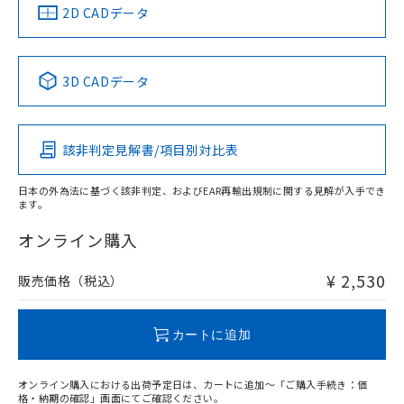
中国 RoHS
注意事項・凡例
2D CADデータ
中国 RoHS表
※1 ※2
3D CADデータ
Pb
Hg
Cd
Cr(VI)
該非判定見解書/項目別対比表
X
O
O
O
日本の外為法に基づく該非判定、およびEAR再輸出規制に関する見解が入手でき
ます。
"対応済み"や非含有の記載がされた商品であっても、流通
在庫等で未対応品が混在する可能性があります。
オンライン購入
非含有品が必要な際は、弊社営業部門もしくは販売店へお
問い合わせください。
¥ 2,530
販売価格（税込）
この製品のRoHS/REACH対応状況ページへ
カートに追加
オンライン購入における出荷予定日は、カートに追加～「ご購入手続き：価
格・納期の確認」画面にてご確認ください。