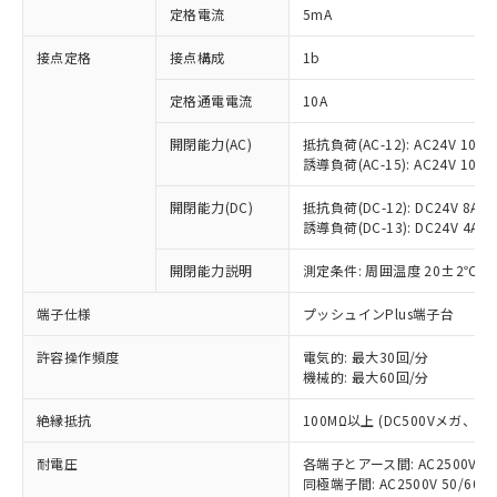
対応済み：EU RoHS指令（10物質）の
定格電流
5mA
非含有に対応した製品が提供可能な商品で
す。
接点定格
接点構成
1b
対応予定：EU RoHS指令（10物質）の非含
ご利用条件
有に対応した製品に切り替える予定のある
定格通電電流
10A
商品です。
対応予定なし：EU RoHS指令（10物質）の
開閉能力(AC)
抵抗負荷(AC-12): AC24V 10A/A
以下の条件をお読みいただき、同意のうえ
誘導負荷(AC-15): AC24V 10A/AC
非含有に非対応の商品で、対応品を出す予
ご利用ください。
定はありません。
開閉能力(DC)
抵抗負荷(DC-12): DC24V 8A/DC
調査・確認中：EU RoHS指令（10物質）の
本サービスは、当社制御機器事業取扱
誘導負荷(DC-13): DC24V 4A/DC
※1 中国RoHS○×表
非含有の対応状況を調査中または確認中の
商品の当社在庫状況および標準価格
商品です。
(税抜)を提供させていただくもので
開閉能力説明
測定条件: 周囲温度 20±2℃、
「○」：最大均質材料含有率が中国RoHSの
非該当品：ライセンス料など無形物で、有
す。
基準値以下であることを示します。
害物質有無と関係のない商品です。
端子仕様
プッシュインPlus端子台
当社制御機器事業取扱商品の中には、
「×」：最大均質材料含有率が中国RoHSの
仕入先様の事情により、非含有部品として
本サービスの対象外となる商品もある
基準値を超えていることを示します。
いたものが、含有品と判明した場合などや
当社は、これら貴社製品のうち、外国
許容操作頻度
電気的: 最大30回/分
ことをご了承ください。
「－」：未確認です。当社販売部門へお問
むを得ず変更することがあります。
機械的: 最大60回/分
為替および外国貿易法に定める商品
在庫状況および標準価格照会結果は、
い合わせください。
（以下｢規制貨物等」という）を輸出
記載している更新日時点での社内デー
絶縁抵抗
100MΩ以上 (DC500Vメガ、
*EU RoHS指令（10物質）：
または国外への提供する場合は、日本
記
タに基づき作成されるものであり、閲
説明
鉛(Pb) 1000ppm以下、 水銀(Hg) 1000ppm以下、 カド
*中国RoHS10物質の基準値 (GB/T26572)：
国政府の輸出許可(または役務取引許
号
覧された時点での実際の在庫および標
ミウム(Cd) 100ppm以下、
Pb(鉛) :1000ppm、 Hg(水銀) : 1000ppm、 Cd(カドミウ
耐電圧
各端子とアース間: AC2500V 50/
可)を取得するなどの必要な手続きを
六価クロム(Cr(Ⅵ)) 1000ppm以下、ポリ臭化ビフェニル
ム) : 100ppm、
準価格とは異なる場合があることをご
同極端子間: AC2500V 50/60
類(PBB) 1000ppm以下、ポリ臭化ジフェニルエーテル類
Cr(Ⅵ)(六価クロム) : 1000ppm、 PBBs(ポリ臭化ビフェ