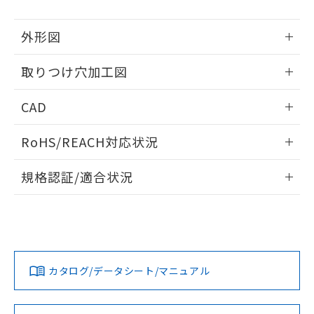
51物質の非含有証明書（当社基準）
の共同利用に関して"
の「1.共同利
※本証明書は発行日時点で非含有を証明す
用者の範囲」に記載されている法人を
外形図
るもので、過去に遡って非含有を証明する
指します。
ものではありません。
情報更新：2026/05/21
また、RoHS指令のフタル酸エステル類４
取りつけ穴加工図
物質の対応では、対応完了までの期間は出
情報更新：2026/05/21
荷製品に未対応品が混在することから備考
CAD
欄に対応日を記載しておりました。
既に当社にて対応品への在庫切替を完了
ログイン/会員登録いただくと、CADデータをダウンロー
RoHS/REACH対応状況
していることから、特段のことがない限
ドすることができます。
り、2022年1月12日より割愛しておりま
情報更新：2026/7/29
す。
規格認証/適合状況
ログイン/会員登録
EU RoHS
注意事項・凡例
A22NL-MPM-TWA-P002-WBについての規格認証/適合状況に
ついては、「カスタマーサポートセンタ お客様相談室」また
は貴社担当オムロン営業員または販売店にお問い合わせくだ
対応状況
対応予定月
※1
※2
さい。
ダウンロードデータをご利用いただく前に、以下を必ずお読
みください。
カタログ/データシート/マニュアル
対応済み
ソフトウェアの使用条件
お問い合わせ