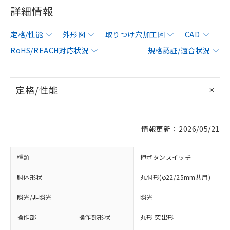
詳細情報
定格/性能
外形図
取りつけ穴加工図
CAD
RoHS/REACH対応状況
規格認証/適合状況
定格/性能
情報更新：2026/05/21
種類
押ボタンスイッチ
胴体形状
丸胴形(φ22/25mm共用)
照光/非照光
照光
操作部
操作部形状
丸形 突出形