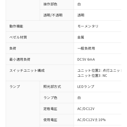
操作部色
白
透明/不透明
透明
動作機能
モーメンタリ
ベゼル材質
金属
負荷
一般負荷用
最小適用負荷
DC5V 6mA
スイッチユニット構成
ユニット位置2: 点灯ユニット
ユニット位置3: NC
ランプ
照光部方式
LEDランプ
ランプ色
白
定格電圧
AC/DC12V
※1 対応状況
使用電圧
AC/DC12V±10%