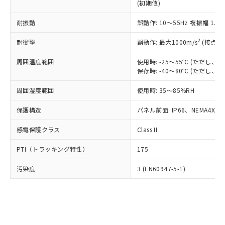
とります。
了承ください。
(初期値)
(PBDE) 1000ppm以下、フタル酸ビス(2-エチルヘキシ
○
一定数以上の在庫あり
ニル類) : 1000ppm、 PBDEs(ポリ臭化ジフェニルエーテ
当社は規制貨物を破棄する場合は、完
ル) (DEHP)(別名：DOP) 1000ppm以下、フタル酸ブチ
正式な納期状況および標準価格はお客
ル類) : 1000ppm、
ルベンジル（BBP） 1000ppm以下、フタル酸ジブチル
全に破砕するなど、違法に輸出されな
DBP(フタル酸ジブチル) : 1000ppm、 DIBP(フタル酸ジ
耐振動
誤動作: 10～55Hz 複振幅 1.
様のお取引先、またはお客様担当のオ
（DBP） 1000ppm以下、フタル酸ジイソブチル
イソブチル) : 1000ppm、 BBP(フタル酸ブチルベンジ
△
一定数には満たないが在庫あり
いよう必要な手段を講じます。
ムロン制御機器販売店・当社販売員に
(DIBP) 1000ppm以下
ル) : 1000ppm、
2
当社は貴社製品を、核兵器、ミサイ
耐衝撃
誤動作: 最大1000m/s
(接点開
但し、RoHS指令で産業用監視および制御機器に対する
DEHP(フタル酸ビス(2-エチルヘキシル)) : 1000ppm
ご相談ください。
適用除外項目は除く。
ル、化学兵器、生物兵器またはその他
－
在庫なし(最新の在庫状況につ
オムロン制御機器販売店や当社販売拠
フタル酸エステル類の４物質については閾値を超える意
周囲温度範囲
使用時: -25～55℃ (ただし
武器並びにこれらの製造装置等に一切
いては、お客様のお取引先、ま
図的な使用がないことを確認しています。
点は「
販売ネットワーク
」をご確認
保存時: -40～80℃ (ただし
※2 環境保護使用期限
使用いたしません。
たはお客様担当のオムロン制御
ください。
当社は、貴社製品を第三者に販売する
機器販売店・当社販売員にご確
在庫状況および標準価格結果を当社の
周囲湿度範囲
使用時: 35～85%RH
※2 対応予定月
「ｅ」：有害物質（10物質）のすべてが基
場合は、上記1、2および3の内容を当
認ください)
事前の承諾なく第三者に漏洩または開
準値以下であることを示します。
該第三者に通知します。また当社は、
示しないようお願いします。
保護構造
パネル前面: IP66、NEMA4X, N
部品在庫の切り替え状況などにより、予定
「10」：通常の使用状況下において有害物
販売先および販売に係わる関係者が違
マイパーツ機能（部品リスト作成サー
空
受注生産機種、また在庫状況の
月が前後することがあります。
質が外部に漏えいし、環境に深刻な影響を
法に輸出するおそれがある場合は、取
ビス）をご利用いただくには、I-Web
感電保護クラス
Class II
白
情報を公開していない機種
及ぼさない年数を意味します。
り引きをいたしません。
メンバーズにご登録されている必要が
「－」：未確認です。当社販売部門へお問
PTI（トラッキング特性）
175
あります。
い合わせください。
お客様が当ウェブサイト上で当社にご
※3 非含有証明書ダウンロード
汚染度
3 (EN60947-5-1)
登録された部品リストについて、当社
および当社の共同利用者が、当社の製
下記の非含有証明書をダウンロードするこ
品・サービスに関するお客様との取
とができます。
合意する
キャンセル
引・商談に必要な範囲で利用すること
をご了承ください。
EU RoHS指令（10物質）の非含有証明書
※当社の共同利用者とは、
"個人情報