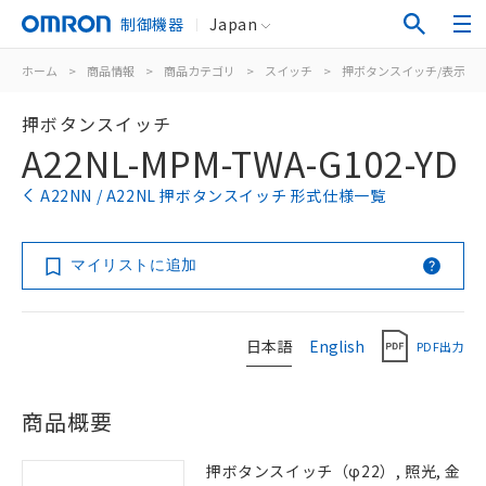
制御機器
Japan
ホーム
>
商品情報
>
商品カテゴリ
>
スイッチ
>
押ボタンスイッチ/表示灯
押ボタンスイッチ
A22NL-MPM-TWA-G102-YD
A22NN / A22NL 押ボタンスイッチ 形式仕様一覧
マイリストに追加
日本語
English
PDF出力
商品概要
押ボタンスイッチ（φ22）, 照光, 金