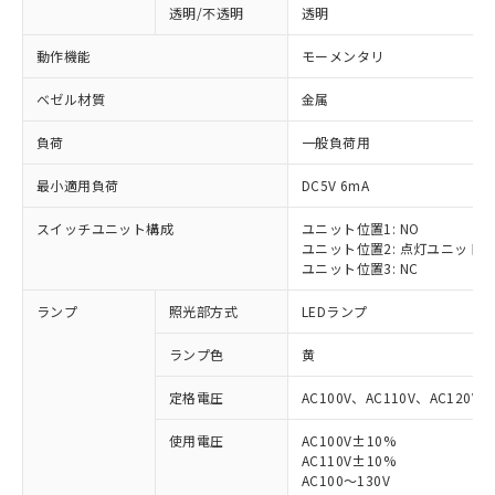
透明/不透明
透明
動作機能
モーメンタリ
ベゼル材質
金属
負荷
一般負荷用
最小適用負荷
DC5V 6mA
スイッチユニット構成
ユニット位置1: NO
ユニット位置2: 点灯ユニット
ユニット位置3: NC
ランプ
照光部方式
LEDランプ
ランプ色
黄
定格電圧
AC100V、AC110V、AC120V
使用電圧
AC100V±10%
AC110V±10%
AC100～130V