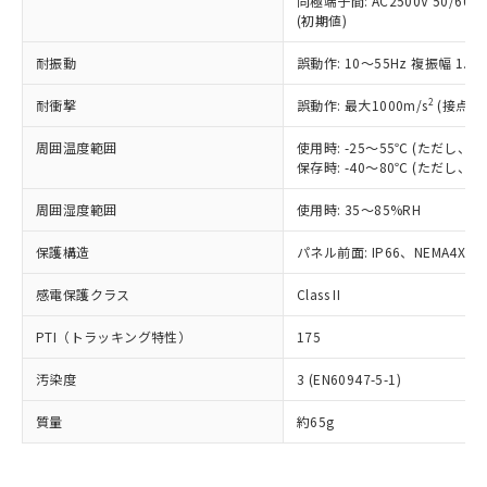
同極端子間: AC2500V 50/60
為替および外国貿易法に定める商品
在庫状況および標準価格照会結果は、
い合わせください。
(初期値)
（以下｢規制貨物等」という）を輸出
記載している更新日時点での社内デー
*EU RoHS指令（10物質）：
または国外への提供する場合は、日本
記
タに基づき作成されるものであり、閲
説明
鉛(Pb) 1000ppm以下、 水銀(Hg) 1000ppm以下、 カド
耐振動
誤動作: 10～55Hz 複振幅 1.
*中国RoHS10物質の基準値 (GB/T26572)：
国政府の輸出許可(または役務取引許
号
覧された時点での実際の在庫および標
ミウム(Cd) 100ppm以下、
Pb(鉛) :1000ppm、 Hg(水銀) : 1000ppm、 Cd(カドミウ
可)を取得するなどの必要な手続きを
六価クロム(Cr(Ⅵ)) 1000ppm以下、ポリ臭化ビフェニル
ム) : 100ppm、
準価格とは異なる場合があることをご
2
耐衝撃
誤動作: 最大1000m/s
(接点開
類(PBB) 1000ppm以下、ポリ臭化ジフェニルエーテル類
Cr(Ⅵ)(六価クロム) : 1000ppm、 PBBs(ポリ臭化ビフェ
とります。
了承ください。
(PBDE) 1000ppm以下、フタル酸ビス(2-エチルヘキシ
○
一定数以上の在庫あり
ニル類) : 1000ppm、 PBDEs(ポリ臭化ジフェニルエーテ
当社は規制貨物を破棄する場合は、完
ル) (DEHP)(別名：DOP) 1000ppm以下、フタル酸ブチ
正式な納期状況および標準価格はお客
ル類) : 1000ppm、
周囲温度範囲
使用時: -25～55℃ (ただし
ルベンジル（BBP） 1000ppm以下、フタル酸ジブチル
全に破砕するなど、違法に輸出されな
DBP(フタル酸ジブチル) : 1000ppm、 DIBP(フタル酸ジ
保存時: -40～80℃ (ただし
様のお取引先、またはお客様担当のオ
（DBP） 1000ppm以下、フタル酸ジイソブチル
イソブチル) : 1000ppm、 BBP(フタル酸ブチルベンジ
△
一定数には満たないが在庫あり
いよう必要な手段を講じます。
ムロン制御機器販売店・当社販売員に
(DIBP) 1000ppm以下
ル) : 1000ppm、
当社は貴社製品を、核兵器、ミサイ
但し、RoHS指令で産業用監視および制御機器に対する
周囲湿度範囲
使用時: 35～85%RH
DEHP(フタル酸ビス(2-エチルヘキシル)) : 1000ppm
ご相談ください。
適用除外項目は除く。
ル、化学兵器、生物兵器またはその他
－
在庫なし(最新の在庫状況につ
オムロン制御機器販売店や当社販売拠
フタル酸エステル類の４物質については閾値を超える意
保護構造
パネル前面: IP66、NEMA4X, N
武器並びにこれらの製造装置等に一切
いては、お客様のお取引先、ま
図的な使用がないことを確認しています。
点は「
販売ネットワーク
」をご確認
※2 環境保護使用期限
使用いたしません。
たはお客様担当のオムロン制御
ください。
感電保護クラス
Class II
当社は、貴社製品を第三者に販売する
機器販売店・当社販売員にご確
在庫状況および標準価格結果を当社の
※2 対応予定月
「ｅ」：有害物質（10物質）のすべてが基
場合は、上記1、2および3の内容を当
認ください)
事前の承諾なく第三者に漏洩または開
PTI（トラッキング特性）
175
準値以下であることを示します。
該第三者に通知します。また当社は、
示しないようお願いします。
部品在庫の切り替え状況などにより、予定
「10」：通常の使用状況下において有害物
販売先および販売に係わる関係者が違
マイパーツ機能（部品リスト作成サー
空
受注生産機種、また在庫状況の
汚染度
3 (EN60947-5-1)
月が前後することがあります。
質が外部に漏えいし、環境に深刻な影響を
法に輸出するおそれがある場合は、取
ビス）をご利用いただくには、I-Web
白
情報を公開していない機種
及ぼさない年数を意味します。
り引きをいたしません。
メンバーズにご登録されている必要が
質量
約65g
「－」：未確認です。当社販売部門へお問
あります。
い合わせください。
お客様が当ウェブサイト上で当社にご
※3 非含有証明書ダウンロード