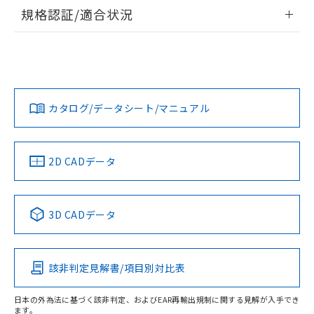
情報更新：2026/7/29
規格認証/適合状況
ログイン/会員登録
EU RoHS
注意事項・凡例
UL認証
CSA認証
CEマーキング
Yes
Yes
Yes
対応状況
対応予定月
※1
※2
ダウンロードデータをご利用いただく前に、以下を必ずお読
みください。
カタログ/データシート/マニュアル
対応済み
ソフトウェアの使用条件
LR型式承認
DNV型式承認
BV型式承認
KR型式承
（イギリス
（ノルウェー
（フランス
（韓国
船舶規格）
船舶規格）
船舶規格）
船舶規格
中国 RoHS
注意事項・凡例
2D CADデータ
No
No
No
No
中国 RoHS表
※1 ※2
3D CADデータ
この製品の規格認証/適合状況ページへ
Pb
Hg
Cd
Cr(VI)
その他の認証はこちらのページからご検索ください
該非判定見解書/項目別対比表
O
O
O
O
日本の外為法に基づく該非判定、およびEAR再輸出規制に関する見解が入手でき
ます。