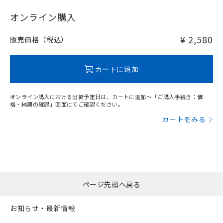
"対応済み"や非含有の記載がされた商品であっても、流通
在庫等で未対応品が混在する可能性があります。
オンライン購入
非含有品が必要な際は、弊社営業部門もしくは販売店へお
問い合わせください。
¥ 2,580
販売価格（税込）
この製品のRoHS/REACH対応状況ページへ
カートに追加
オンライン購入における出荷予定日は、カートに追加～「ご購入手続き：価
格・納期の確認」画面にてご確認ください。
カートをみる
ページ先頭へ戻る
お知らせ・最新情報