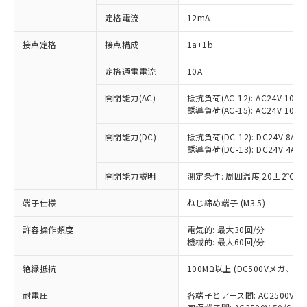
定格電流
12mA
接点定格
接点構成
1a+1b
※1 対応状況
定格通電電流
10A
対応済み：EU RoHS指令（10物質）の
非含有に対応した製品が提供可能な商品で
開閉能力(AC)
抵抗負荷(AC-12): AC24V 10A/A
す。
誘導負荷(AC-15): AC24V 10A/AC
対応予定：EU RoHS指令（10物質）の非含
ご利用条件
有に対応した製品に切り替える予定のある
開閉能力(DC)
抵抗負荷(DC-12): DC24V 8A/DC
商品です。
誘導負荷(DC-13): DC24V 4A/DC
対応予定なし：EU RoHS指令（10物質）の
以下の条件をお読みいただき、同意のうえ
開閉能力説明
測定条件: 周囲温度 20±2℃、
非含有に非対応の商品で、対応品を出す予
ご利用ください。
定はありません。
端子仕様
ねじ締め端子 (M3.5)
調査・確認中：EU RoHS指令（10物質）の
本サービスは、当社制御機器事業取扱
※1 中国RoHS○×表
非含有の対応状況を調査中または確認中の
商品の当社在庫状況および標準価格
許容操作頻度
電気的: 最大30回/分
商品です。
(税抜)を提供させていただくもので
機械的: 最大60回/分
「○」：最大均質材料含有率が中国RoHSの
非該当品：ライセンス料など無形物で、有
す。
基準値以下であることを示します。
害物質有無と関係のない商品です。
絶縁抵抗
100MΩ以上 (DC500Vメガ、
当社制御機器事業取扱商品の中には、
「×」：最大均質材料含有率が中国RoHSの
仕入先様の事情により、非含有部品として
本サービスの対象外となる商品もある
基準値を超えていることを示します。
いたものが、含有品と判明した場合などや
当社は、これら貴社製品のうち、外国
耐電圧
各端子とアース間: AC2500V 50/
ことをご了承ください。
「－」：未確認です。当社販売部門へお問
むを得ず変更することがあります。