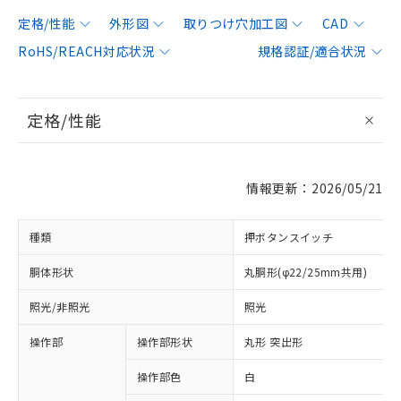
定格/性能
外形図
取りつけ穴加工図
CAD
RoHS/REACH対応状況
規格認証/適合状況
定格/性能
情報更新：2026/05/21
種類
押ボタンスイッチ
胴体形状
丸胴形(φ22/25mm共用)
照光/非照光
照光
操作部
操作部形状
丸形 突出形
操作部色
白