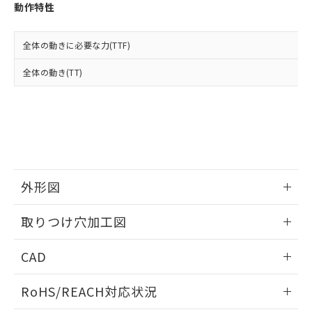
登録された部品リストについて、当社
動作特性
および当社の共同利用者が、当社の製
下記の非含有証明書をダウンロードするこ
品・サービスに関するお客様との取
とができます。
合意する
キャンセル
引・商談に必要な範囲で利用すること
全体の動きに必要な力(TTF)
をご了承ください。
EU RoHS指令（10物質）の非含有証明書
全体の動き(TT)
※当社の共同利用者とは、
"個人情報
51物質の非含有証明書（当社基準）
の共同利用に関して"
の「1.共同利
※本証明書は発行日時点で非含有を証明す
用者の範囲」に記載されている法人を
るもので、過去に遡って非含有を証明する
指します。
ものではありません。
また、RoHS指令のフタル酸エステル類４
物質の対応では、対応完了までの期間は出
荷製品に未対応品が混在することから備考
外形図
欄に対応日を記載しておりました。
既に当社にて対応品への在庫切替を完了
情報更新：2026/05/21
していることから、特段のことがない限
取りつけ穴加工図
り、2022年1月12日より割愛しておりま
す。
情報更新：2026/05/21
CAD
ログイン/会員登録いただくと、CADデータをダウンロー
RoHS/REACH対応状況
ドすることができます。