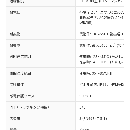
絶縁抵抗
100MΩ以上 (DC500Vメガ、
基準値を超えていることを示します。
いたものが、含有品と判明した場合などや
当社は、これら貴社製品のうち、外国
ことをご了承ください。
「－」：未確認です。当社販売部門へお問
むを得ず変更することがあります。
為替および外国貿易法に定める商品
在庫状況および標準価格照会結果は、
耐電圧
各端子とアース間: AC2500V 50/
い合わせください。
（以下｢規制貨物等」という）を輸出
記載している更新日時点での社内デー
同極端子間: AC2500V 50/60
*EU RoHS指令（10物質）：
または国外への提供する場合は、日本
(初期値)
記
タに基づき作成されるものであり、閲
説明
鉛(Pb) 1000ppm以下、 水銀(Hg) 1000ppm以下、 カド
*中国RoHS10物質の基準値 (GB/T26572)：
国政府の輸出許可(または役務取引許
号
覧された時点での実際の在庫および標
ミウム(Cd) 100ppm以下、
Pb(鉛) :1000ppm、 Hg(水銀) : 1000ppm、 Cd(カドミウ
可)を取得するなどの必要な手続きを
耐振動
六価クロム(Cr(Ⅵ)) 1000ppm以下、ポリ臭化ビフェニル
誤動作: 10～55Hz 複振幅 1.
ム) : 100ppm、
準価格とは異なる場合があることをご
類(PBB) 1000ppm以下、ポリ臭化ジフェニルエーテル類
Cr(Ⅵ)(六価クロム) : 1000ppm、 PBBs(ポリ臭化ビフェ
とります。
了承ください。
(PBDE) 1000ppm以下、フタル酸ビス(2-エチルヘキシ
○
一定数以上の在庫あり
ニル類) : 1000ppm、 PBDEs(ポリ臭化ジフェニルエーテ
2
耐衝撃
誤動作: 最大1000m/s
(接点開
当社は規制貨物を破棄する場合は、完
ル) (DEHP)(別名：DOP) 1000ppm以下、フタル酸ブチ
正式な納期状況および標準価格はお客
ル類) : 1000ppm、
ルベンジル（BBP） 1000ppm以下、フタル酸ジブチル
全に破砕するなど、違法に輸出されな
DBP(フタル酸ジブチル) : 1000ppm、 DIBP(フタル酸ジ
様のお取引先、またはお客様担当のオ
（DBP） 1000ppm以下、フタル酸ジイソブチル
周囲温度範囲
イソブチル) : 1000ppm、 BBP(フタル酸ブチルベンジ
使用時: -25～55℃ (ただし
△
一定数には満たないが在庫あり
いよう必要な手段を講じます。
ムロン制御機器販売店・当社販売員に
(DIBP) 1000ppm以下
ル) : 1000ppm、
保存時: -40～80℃ (ただし
当社は貴社製品を、核兵器、ミサイ
但し、RoHS指令で産業用監視および制御機器に対する
DEHP(フタル酸ビス(2-エチルヘキシル)) : 1000ppm
ご相談ください。
適用除外項目は除く。
ル、化学兵器、生物兵器またはその他
－
在庫なし(最新の在庫状況につ
オムロン制御機器販売店や当社販売拠
周囲湿度範囲
フタル酸エステル類の４物質については閾値を超える意
使用時: 35～85%RH
武器並びにこれらの製造装置等に一切
いては、お客様のお取引先、ま
図的な使用がないことを確認しています。
点は「
販売ネットワーク
」をご確認
※2 環境保護使用期限
使用いたしません。
たはお客様担当のオムロン制御
ください。
保護構造
パネル前面: IP66、NEMA4X, N
当社は、貴社製品を第三者に販売する
機器販売店・当社販売員にご確
在庫状況および標準価格結果を当社の
※2 対応予定月
「ｅ」：有害物質（10物質）のすべてが基
場合は、上記1、2および3の内容を当
認ください)
感電保護クラス
Class II
事前の承諾なく第三者に漏洩または開
準値以下であることを示します。
該第三者に通知します。また当社は、
示しないようお願いします。
部品在庫の切り替え状況などにより、予定
「10」：通常の使用状況下において有害物
販売先および販売に係わる関係者が違
PTI（トラッキング特性）
175
マイパーツ機能（部品リスト作成サー
空
受注生産機種、また在庫状況の
月が前後することがあります。
質が外部に漏えいし、環境に深刻な影響を
法に輸出するおそれがある場合は、取
ビス）をご利用いただくには、I-Web
白
情報を公開していない機種
及ぼさない年数を意味します。
汚染度
3 (EN60947-5-1)
り引きをいたしません。
メンバーズにご登録されている必要が
「－」：未確認です。当社販売部門へお問
あります。
質量
約65g