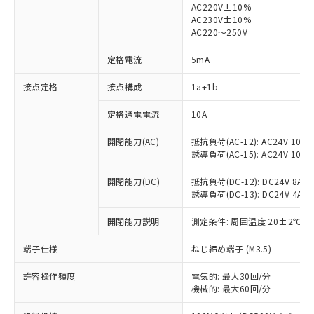
AC220V±10%
AC230V±10%
AC220～250V
定格電流
5mA
※1 対応状況
接点定格
接点構成
1a+1b
対応済み：EU RoHS指令（10物質）の
非含有に対応した製品が提供可能な商品で
定格通電電流
10A
す。
開閉能力(AC)
抵抗負荷(AC-12): AC24V 10A/A
対応予定：EU RoHS指令（10物質）の非含
ご利用条件
誘導負荷(AC-15): AC24V 10A/AC
有に対応した製品に切り替える予定のある
商品です。
開閉能力(DC)
抵抗負荷(DC-12): DC24V 8A/DC
対応予定なし：EU RoHS指令（10物質）の
誘導負荷(DC-13): DC24V 4A/DC
以下の条件をお読みいただき、同意のうえ
非含有に非対応の商品で、対応品を出す予
ご利用ください。
定はありません。
開閉能力説明
測定条件: 周囲温度 20±2℃、
調査・確認中：EU RoHS指令（10物質）の
本サービスは、当社制御機器事業取扱
※1 中国RoHS○×表
非含有の対応状況を調査中または確認中の
端子仕様
ねじ締め端子 (M3.5)
商品の当社在庫状況および標準価格
商品です。
(税抜)を提供させていただくもので
「○」：最大均質材料含有率が中国RoHSの
非該当品：ライセンス料など無形物で、有
許容操作頻度
電気的: 最大30回/分
す。
基準値以下であることを示します。
機械的: 最大60回/分
害物質有無と関係のない商品です。
当社制御機器事業取扱商品の中には、
「×」：最大均質材料含有率が中国RoHSの
仕入先様の事情により、非含有部品として
本サービスの対象外となる商品もある