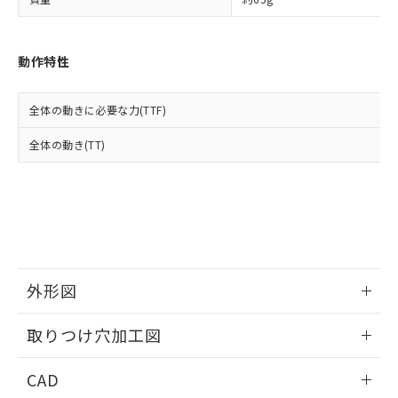
い合わせください。
お客様が当ウェブサイト上で当社にご
※3 非含有証明書ダウンロード
登録された部品リストについて、当社
および当社の共同利用者が、当社の製
下記の非含有証明書をダウンロードするこ
動作特性
品・サービスに関するお客様との取
とができます。
合意する
キャンセル
引・商談に必要な範囲で利用すること
をご了承ください。
全体の動きに必要な力(TTF)
EU RoHS指令（10物質）の非含有証明書
※当社の共同利用者とは、
"個人情報
51物質の非含有証明書（当社基準）
の共同利用に関して"
の「1.共同利
全体の動き(TT)
※本証明書は発行日時点で非含有を証明す
用者の範囲」に記載されている法人を
るもので、過去に遡って非含有を証明する
指します。
ものではありません。
また、RoHS指令のフタル酸エステル類４
物質の対応では、対応完了までの期間は出
荷製品に未対応品が混在することから備考
欄に対応日を記載しておりました。
既に当社にて対応品への在庫切替を完了
外形図
していることから、特段のことがない限
り、2022年1月12日より割愛しておりま
情報更新：2026/05/21
取りつけ穴加工図
す。
情報更新：2026/05/21
CAD