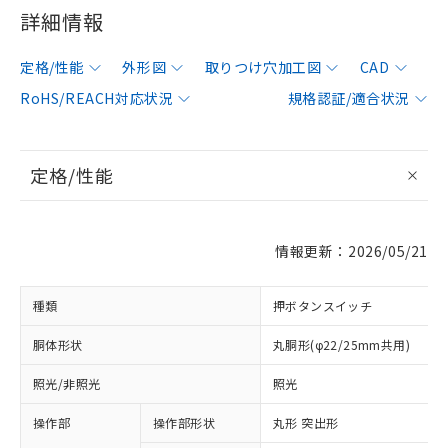
詳細情報
定格/性能
外形図
取りつけ穴加工図
CAD
RoHS/REACH対応状況
規格認証/適合状況
定格/性能
情報更新：2026/05/21
種類
押ボタンスイッチ
胴体形状
丸胴形(φ22/25mm共用)
照光/非照光
照光
操作部
操作部形状
丸形 突出形