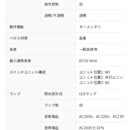
操作部色
白
透明/不透明
透明
動作機能
モーメンタリ
ベゼル材質
金属
負荷
一般負荷用
最小適用負荷
DC5V 6mA
スイッチユニット構成
ユニット位置1: NO
ユニット位置2: 点灯ユニット
ユニット位置3: NC
ランプ
照光部方式
LEDランプ
ランプ色
白
定格電圧
AC200V、AC220V、AC230V、
使用電圧
AC200V±10%