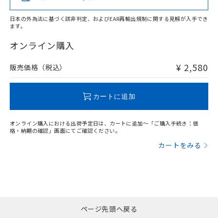
日本の外為法に基づく該非判定、およびEAR再輸出規制に関する見解が入手でき
ます。
"対応済み"や非含有の記載がされた商品であっても、流通
在庫等で未対応品が混在する可能性があります。
オンライン購入
非含有品が必要な際は、弊社営業部門もしくは販売店へお
問い合わせください。
¥ 2,580
販売価格（税込）
この製品のRoHS/REACH対応状況ページへ
カートに追加
オンライン購入における出荷予定日は、カートに追加～「ご購入手続き：価
格・納期の確認」画面にてご確認ください。
カートをみる
ページ先頭へ戻る