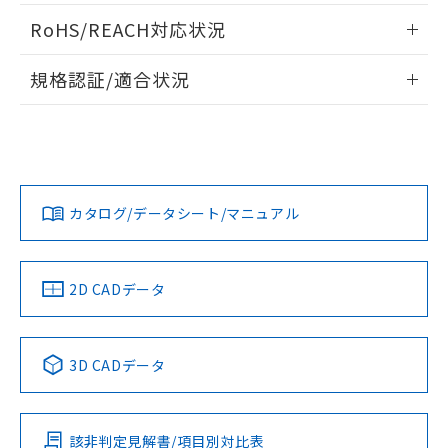
ログイン/会員登録いただくと、CADデータをダウンロー
RoHS/REACH対応状況
ドすることができます。
情報更新：2026/7/29
規格認証/適合状況
ログイン/会員登録
EU RoHS
注意事項・凡例
UL認証
CSA認証
CEマーキング
Yes
Yes
Yes
対応状況
対応予定月
※1
※2
ダウンロードデータをご利用いただく前に、以下を必ずお読
みください。
カタログ/データシート/マニュアル
対応済み
ソフトウェアの使用条件
LR型式承認
DNV型式承認
BV型式承認
KR型式承
（イギリス
（ノルウェー
（フランス
（韓国
船舶規格）
船舶規格）
船舶規格）
船舶規格
中国 RoHS
注意事項・凡例
2D CADデータ
No
No
No
No
中国 RoHS表
※1 ※2
3D CADデータ
この製品の規格認証/適合状況ページへ
Pb
Hg
Cd
Cr(VI)
その他の認証はこちらのページからご検索ください
該非判定見解書/項目別対比表
O
O
O
O